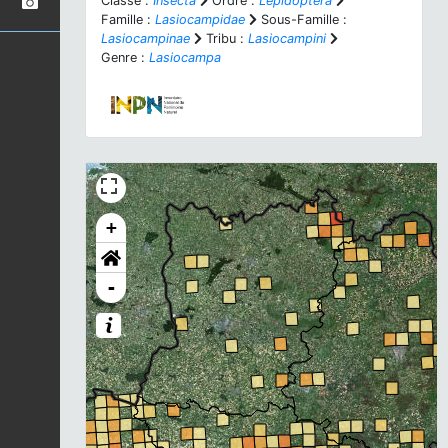
Classe :
Insecta
Ordre :
Lepidoptera
Famille :
Lasiocampidae
Sous-Famille :
Lasiocampinae
Tribu :
Lasiocampini
Genre :
Lasiocampa
+
-