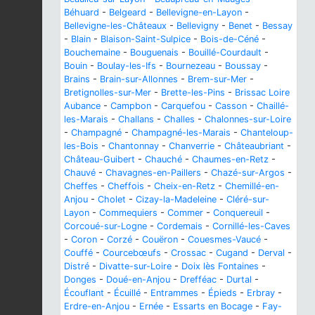
Béhuard
-
Belgeard
-
Bellevigne-en-Layon
-
Bellevigne-les-Châteaux
-
Bellevigny
-
Benet
-
Bessay
-
Blain
-
Blaison-Saint-Sulpice
-
Bois-de-Céné
-
Bouchemaine
-
Bouguenais
-
Bouillé-Courdault
-
Bouin
-
Boulay-les-Ifs
-
Bournezeau
-
Boussay
-
Brains
-
Brain-sur-Allonnes
-
Brem-sur-Mer
-
Bretignolles-sur-Mer
-
Brette-les-Pins
-
Brissac Loire
Aubance
-
Campbon
-
Carquefou
-
Casson
-
Chaillé-
les-Marais
-
Challans
-
Challes
-
Chalonnes-sur-Loire
-
Champagné
-
Champagné-les-Marais
-
Chanteloup-
les-Bois
-
Chantonnay
-
Chanverrie
-
Châteaubriant
-
Château-Guibert
-
Chauché
-
Chaumes-en-Retz
-
Chauvé
-
Chavagnes-en-Paillers
-
Chazé-sur-Argos
-
Cheffes
-
Cheffois
-
Cheix-en-Retz
-
Chemillé-en-
Anjou
-
Cholet
-
Cizay-la-Madeleine
-
Cléré-sur-
Layon
-
Commequiers
-
Commer
-
Conquereuil
-
Corcoué-sur-Logne
-
Cordemais
-
Cornillé-les-Caves
-
Coron
-
Corzé
-
Couëron
-
Couesmes-Vaucé
-
Couffé
-
Courcebœufs
-
Crossac
-
Cugand
-
Derval
-
Distré
-
Divatte-sur-Loire
-
Doix lès Fontaines
-
Donges
-
Doué-en-Anjou
-
Drefféac
-
Durtal
-
Écouflant
-
Écuillé
-
Entrammes
-
Épieds
-
Erbray
-
Erdre-en-Anjou
-
Ernée
-
Essarts en Bocage
-
Fay-