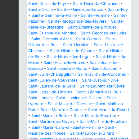
Saint-Denis-du-Payré
-
Saint-Denis-la-Chevasse
-
Sainte-Cécile
-
Sainte-Flaive-des-Loups
-
Sainte-Foy
-
Sainte-Gemme-la-Plaine
-
Sainte-Hermine
-
Sainte-
Pazanne
-
Sainte-Radégonde-des-Noyers
-
Sainte-
Reine-de-Bretagne
-
Saint-Étienne-de-Brillouet
-
Saint-Étienne-de-Montluc
-
Saint-Georges-sur-Loire
-
Saint-Germain-d'Arcé
-
Saint-Gervais
-
Saint-
Gildas-des-Bois
-
Saint-Herblain
-
Saint-Hilaire-de-
Chaléons
-
Saint-Hilaire-de-Clisson
-
Saint-Hilaire-
de-Riez
-
Saint-Hilaire-des-Loges
-
Saint-Hilaire-du-
Maine
-
Saint-Hilaire-le-Vouhis
-
Saint-Jean-de-
Boiseau
-
Saint-Jean-de-Monts
-
Saint-Joachim
-
Saint-Juire-Champgillon
-
Saint-Julien-de-Concelles
-
Saint-Julien-de-Vouvantes
-
Saint-Just-sur-Dive
-
Saint-Laurent-de-la-Salle
-
Saint-Laurent-sur-Sèvre
-
Saint-Léger-de-Linières
-
Saint-Léonard-des-Bois
-
Saint-Longis
-
Saint-Lumine-de-Clisson
-
Saint-
Lyphard
-
Saint-Malo-de-Guersac
-
Saint-Malô-du-
Bois
-
Saint-Mars-de-Coutais
-
Saint-Mars-du-Désert
-
Saint-Mars-la-Brière
-
Saint-Mars-la-Réorthe
-
Saint-Martin-des-Noyers
-
Saint-Martin-du-Fouilloux
-
Saint-Martin-Lars-en-Sainte-Hermine
-
Saint-
Maurice-des-Noues
-
Saint-Maurice-le-Girard
-