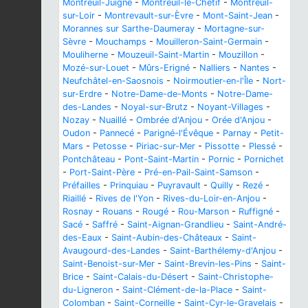
Montreuil-Juigné
-
Montreuil-le-Chétif
-
Montreuil-
sur-Loir
-
Montrevault-sur-Èvre
-
Mont-Saint-Jean
-
Morannes sur Sarthe-Daumeray
-
Mortagne-sur-
Sèvre
-
Mouchamps
-
Mouilleron-Saint-Germain
-
Mouliherne
-
Mouzeuil-Saint-Martin
-
Mouzillon
-
Mozé-sur-Louet
-
Mûrs-Erigné
-
Nalliers
-
Nantes
-
Neufchâtel-en-Saosnois
-
Noirmoutier-en-l'Île
-
Nort-
sur-Erdre
-
Notre-Dame-de-Monts
-
Notre-Dame-
des-Landes
-
Noyal-sur-Brutz
-
Noyant-Villages
-
Nozay
-
Nuaillé
-
Ombrée d'Anjou
-
Orée d'Anjou
-
Oudon
-
Pannecé
-
Parigné-l'Évêque
-
Parnay
-
Petit-
Mars
-
Petosse
-
Piriac-sur-Mer
-
Pissotte
-
Plessé
-
Pontchâteau
-
Pont-Saint-Martin
-
Pornic
-
Pornichet
-
Port-Saint-Père
-
Pré-en-Pail-Saint-Samson
-
Préfailles
-
Prinquiau
-
Puyravault
-
Quilly
-
Rezé
-
Riaillé
-
Rives de l'Yon
-
Rives-du-Loir-en-Anjou
-
Rosnay
-
Rouans
-
Rougé
-
Rou-Marson
-
Ruffigné
-
Sacé
-
Saffré
-
Saint-Aignan-Grandlieu
-
Saint-André-
des-Eaux
-
Saint-Aubin-des-Châteaux
-
Saint-
Avaugourd-des-Landes
-
Saint-Barthélemy-d'Anjou
-
Saint-Benoist-sur-Mer
-
Saint-Brevin-les-Pins
-
Saint-
Brice
-
Saint-Calais-du-Désert
-
Saint-Christophe-
du-Ligneron
-
Saint-Clément-de-la-Place
-
Saint-
Colomban
-
Saint-Corneille
-
Saint-Cyr-le-Gravelais
-