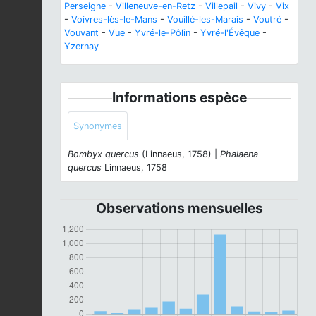
Perseigne
-
Villeneuve-en-Retz
-
Villepail
-
Vivy
-
Vix
-
Voivres-lès-le-Mans
-
Vouillé-les-Marais
-
Voutré
-
Vouvant
-
Vue
-
Yvré-le-Pôlin
-
Yvré-l'Évêque
-
Yzernay
Informations espèce
Synonymes
Bombyx quercus
(Linnaeus, 1758) |
Phalaena
quercus
Linnaeus, 1758
Observations mensuelles