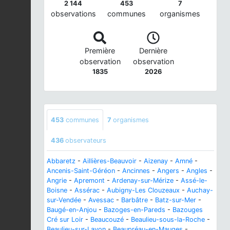
2 144
453
7
observations
communes
organismes
Première
Dernière
observation
observation
1835
2026
453
communes
7
organismes
436
observateurs
Abbaretz
-
Aillières-Beauvoir
-
Aizenay
-
Amné
-
Ancenis-Saint-Géréon
-
Ancinnes
-
Angers
-
Angles
-
Angrie
-
Apremont
-
Ardenay-sur-Mérize
-
Assé-le-
Boisne
-
Assérac
-
Aubigny-Les Clouzeaux
-
Auchay-
sur-Vendée
-
Avessac
-
Barbâtre
-
Batz-sur-Mer
-
Baugé-en-Anjou
-
Bazoges-en-Pareds
-
Bazouges
Cré sur Loir
-
Beaucouzé
-
Beaulieu-sous-la-Roche
-
Beaulieu-sur-Layon
-
Beaupréau-en-Mauges
-