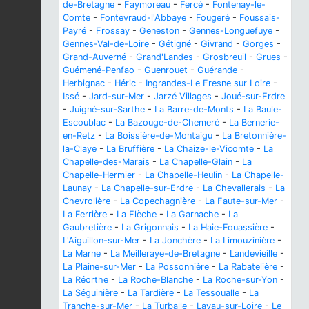
de-Bretagne
-
Faymoreau
-
Fercé
-
Fontenay-le-
Comte
-
Fontevraud-l'Abbaye
-
Fougeré
-
Foussais-
Payré
-
Frossay
-
Geneston
-
Gennes-Longuefuye
-
Gennes-Val-de-Loire
-
Gétigné
-
Givrand
-
Gorges
-
Grand-Auverné
-
Grand'Landes
-
Grosbreuil
-
Grues
-
Guémené-Penfao
-
Guenrouet
-
Guérande
-
Herbignac
-
Héric
-
Ingrandes-Le Fresne sur Loire
-
Issé
-
Jard-sur-Mer
-
Jarzé Villages
-
Joué-sur-Erdre
-
Juigné-sur-Sarthe
-
La Barre-de-Monts
-
La Baule-
Escoublac
-
La Bazouge-de-Chemeré
-
La Bernerie-
en-Retz
-
La Boissière-de-Montaigu
-
La Bretonnière-
la-Claye
-
La Bruffière
-
La Chaize-le-Vicomte
-
La
Chapelle-des-Marais
-
La Chapelle-Glain
-
La
Chapelle-Hermier
-
La Chapelle-Heulin
-
La Chapelle-
Launay
-
La Chapelle-sur-Erdre
-
La Chevallerais
-
La
Chevrolière
-
La Copechagnière
-
La Faute-sur-Mer
-
La Ferrière
-
La Flèche
-
La Garnache
-
La
Gaubretière
-
La Grigonnais
-
La Haie-Fouassière
-
L'Aiguillon-sur-Mer
-
La Jonchère
-
La Limouzinière
-
La Marne
-
La Meilleraye-de-Bretagne
-
Landevieille
-
La Plaine-sur-Mer
-
La Possonnière
-
La Rabatelière
-
La Réorthe
-
La Roche-Blanche
-
La Roche-sur-Yon
-
La Séguinière
-
La Tardière
-
La Tessoualle
-
La
Tranche-sur-Mer
-
La Turballe
-
Lavau-sur-Loire
-
Le