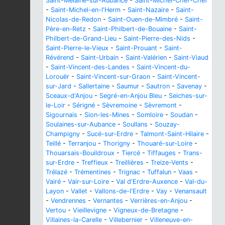
Saint-Melaine-sur-Aubance
-
Saint-Michel-Chef-Chef
-
Saint-Michel-en-l'Herm
-
Saint-Nazaire
-
Saint-
Nicolas-de-Redon
-
Saint-Ouen-de-Mimbré
-
Saint-
Père-en-Retz
-
Saint-Philbert-de-Bouaine
-
Saint-
Philbert-de-Grand-Lieu
-
Saint-Pierre-des-Nids
-
Saint-Pierre-le-Vieux
-
Saint-Prouant
-
Saint-
Révérend
-
Saint-Urbain
-
Saint-Valérien
-
Saint-Viaud
-
Saint-Vincent-des-Landes
-
Saint-Vincent-du-
Lorouër
-
Saint-Vincent-sur-Graon
-
Saint-Vincent-
sur-Jard
-
Sallertaine
-
Saumur
-
Sautron
-
Savenay
-
Sceaux-d'Anjou
-
Segré-en-Anjou Bleu
-
Seiches-sur-
le-Loir
-
Sérigné
-
Sèvremoine
-
Sèvremont
-
Sigournais
-
Sion-les-Mines
-
Somloire
-
Soudan
-
Soulaines-sur-Aubance
-
Soullans
-
Souzay-
Champigny
-
Sucé-sur-Erdre
-
Talmont-Saint-Hilaire
-
Teillé
-
Terranjou
-
Thorigny
-
Thouaré-sur-Loire
-
Thouarsais-Bouildroux
-
Tiercé
-
Tiffauges
-
Trans-
sur-Erdre
-
Treffieux
-
Treillières
-
Treize-Vents
-
Trélazé
-
Trémentines
-
Trignac
-
Tuffalun
-
Vaas
-
Vairé
-
Vair-sur-Loire
-
Val d'Erdre-Auxence
-
Val-du-
Layon
-
Vallet
-
Vallons-de-l'Erdre
-
Vay
-
Venansault
-
Vendrennes
-
Vernantes
-
Verrières-en-Anjou
-
Vertou
-
Vieillevigne
-
Vigneux-de-Bretagne
-
Villaines-la-Carelle
-
Villebernier
-
Villeneuve-en-