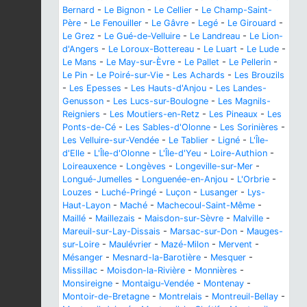
Bernard
-
Le Bignon
-
Le Cellier
-
Le Champ-Saint-
Père
-
Le Fenouiller
-
Le Gâvre
-
Legé
-
Le Girouard
-
Le Grez
-
Le Gué-de-Velluire
-
Le Landreau
-
Le Lion-
d'Angers
-
Le Loroux-Bottereau
-
Le Luart
-
Le Lude
-
Le Mans
-
Le May-sur-Èvre
-
Le Pallet
-
Le Pellerin
-
Le Pin
-
Le Poiré-sur-Vie
-
Les Achards
-
Les Brouzils
-
Les Epesses
-
Les Hauts-d'Anjou
-
Les Landes-
Genusson
-
Les Lucs-sur-Boulogne
-
Les Magnils-
Reigniers
-
Les Moutiers-en-Retz
-
Les Pineaux
-
Les
Ponts-de-Cé
-
Les Sables-d'Olonne
-
Les Sorinières
-
Les Velluire-sur-Vendée
-
Le Tablier
-
Ligné
-
L'Île-
d'Elle
-
L'Île-d'Olonne
-
L'Île-d'Yeu
-
Loire-Authion
-
Loireauxence
-
Longèves
-
Longeville-sur-Mer
-
Longué-Jumelles
-
Longuenée-en-Anjou
-
L'Orbrie
-
Louzes
-
Luché-Pringé
-
Luçon
-
Lusanger
-
Lys-
Haut-Layon
-
Maché
-
Machecoul-Saint-Même
-
Maillé
-
Maillezais
-
Maisdon-sur-Sèvre
-
Malville
-
Mareuil-sur-Lay-Dissais
-
Marsac-sur-Don
-
Mauges-
sur-Loire
-
Maulévrier
-
Mazé-Milon
-
Mervent
-
Mésanger
-
Mesnard-la-Barotière
-
Mesquer
-
Missillac
-
Moisdon-la-Rivière
-
Monnières
-
Monsireigne
-
Montaigu-Vendée
-
Montenay
-
Montoir-de-Bretagne
-
Montrelais
-
Montreuil-Bellay
-