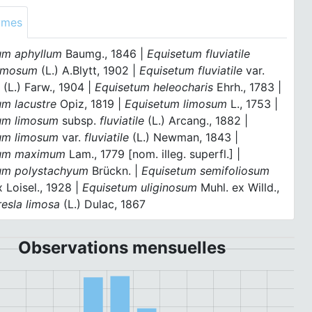
ymes
um aphyllum
Baumg., 1846 |
Equisetum fluviatile
imosum
(L.) A.Blytt, 1902 |
Equisetum fluviatile
var.
m
(L.) Farw., 1904 |
Equisetum heleocharis
Ehrh., 1783 |
um lacustre
Opiz, 1819 |
Equisetum limosum
L., 1753 |
um limosum
subsp.
fluviatile
(L.) Arcang., 1882 |
um limosum
var.
fluviatile
(L.) Newman, 1843 |
tum maximum
Lam., 1779 [nom. illeg. superfl.] |
um polystachyum
Brückn. |
Equisetum semifoliosum
 Loisel., 1928 |
Equisetum uliginosum
Muhl. ex Willd.,
resla limosa
(L.) Dulac, 1867
Observations mensuelles