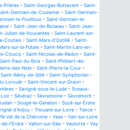
e-Prières
-
Saint-Georges-Buttavent
-
Saint-
Saint-Germain-de-Coulamer
-
Saint-Germain-
ermain-le-Fouilloux
-
Saint-Germain-le-
aine
-
Saint-Jean-de-Boiseau
-
Saint-Jean-
nt-Julien-de-Vouvantes
-
Saint-Laurent-sur-
e-Coutais
-
Saint-Mars-d'Outillé
-
Saint-
Mars-sur-la-Futaie
-
Saint-Martin-Lars-en-
-le-Cloucq
-
Saint-Nicolas-de-Redon
-
Saint-
Saint-Paul-du-Bois
-
Saint-Philbert-de-
ierre-des-Nids
-
Saint-Pierre-la-Cour
-
-
Saint-Rémy-de-Sillé
-
Saint-Symphorien
-
du-Lorouër
-
Saint-Vincent-sur-Graon
-
nières
-
Savigné-sous-le-Lude
-
Sceaux-
-Loir
-
Sévérac
-
Sèvremoine
-
Sèvremont
-
oudan
-
Sougé-le-Ganelon
-
Sucé-sur-Erdre
rigné-d'Anjou
-
Thouaré-sur-Loire
-
Tiercé
-
ffé Val de la Chéronne
-
Vaas
-
Vair-sur-Loire
-de-l'Erdre
-
Vallon-sur-Gée
-
Vautorte
-
Vay