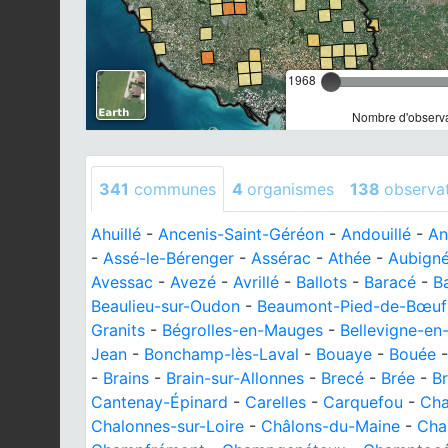
1968
Nombre d'observa
341
communes
4
organismes
138
observa
Ahuillé
-
Ancenis-Saint-Géréon
-
Andouillé
-
An
-
Assé-le-Bérenger
-
Assérac
-
Athée
-
Aubign
Avessac
-
Avezé
-
Avrillé
-
Ballots
-
Baracé
-
B
Beaulieu-sur-Oudon
-
Beaumont-Pied-de-Bœuf
Granits
-
Bégrolles-en-Mauges
-
Bellevigne-en
Jean
-
Bonchamp-lès-Laval
-
Bouaye
-
Bouée
-
Brains
-
Brain-sur-Allonnes
-
Brecé
-
Brée
-
Br
Cantenay-Épinard
-
Carelles
-
Carquefou
-
Cha
Chalonnes-sur-Loire
-
Châlons-du-Maine
-
Cha