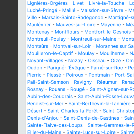
Lignières-Orgères
-
Livet
-
Livré-la-Touche
-
L
Luché-Pringé
-
Maillé
-
Maisdon-sur-Sèvre
-
Ma
Ville
-
Marsais-Sainte-Radégonde
-
Martigné-s
Maulévrier
-
Mauves-sur-Loire
-
Mayenne
-
Mé
Montenay
-
Montflours
-
Montfort-le-Gesnois
Montreuil-Poulay
-
Montreuil-sur-Maine
-
Montr
Montsûrs
-
Montval-sur-Loir
-
Morannes sur S
Mouilleron-le-Captif
-
Moulay
-
Mouliherne
-
N
Noyant-Villages
-
Nozay
-
Oisseau
-
Oizé
-
Omb
Oudon
-
Parigné-l'Évêque
-
Parné-sur-Roc
-
Pe
Pierric
-
Plessé
-
Poiroux
-
Pontmain
-
Port-Sai
Pail-Saint-Samson
-
Ravigny
-
Réaumur
-
Rena
Rosnay
-
Rouans
-
Rougé
-
Saint-Aignan-sur-R
Aubin-des-Coudrais
-
Saint-Aubin-Fosse-Louva
Benoist-sur-Mer
-
Saint-Berthevin-la-Tannière
Désert
-
Saint-Charles-la-Forêt
-
Saint-Christ
Denis-d'Anjou
-
Saint-Denis-de-Gastines
-
Sain
Sainte-Flaive-des-Loups
-
Sainte-Gemmes-le-
Ellier-du-Maine
-
Sainte-Luce-sur-Loire
-
Saint