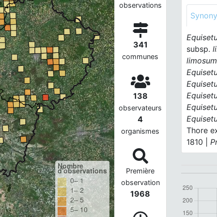
observations
Synon
Equiset
341
subsp.
l
communes
limosu
Equiset
Equiset
Equiset
138
Equise
observateurs
Equiset
4
Thore ex
organismes
1810 |
P
Nombre
d'observations
Première
0– 1
observation
1– 2
1968
2– 5
5– 10