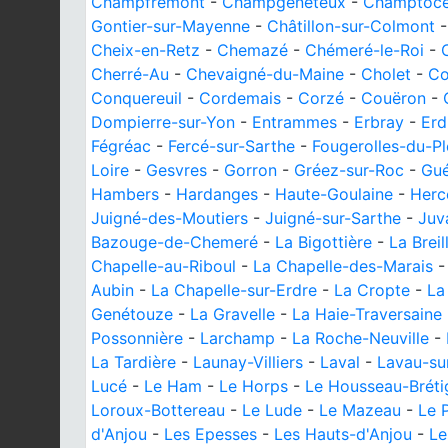
Champfrémont
-
Champgenéteux
-
Champtocé
Gontier-sur-Mayenne
-
Châtillon-sur-Colmont
Cheix-en-Retz
-
Chemazé
-
Chémeré-le-Roi
-
Cherré-Au
-
Chevaigné-du-Maine
-
Cholet
-
Co
Conquereuil
-
Cordemais
-
Corzé
-
Couëron
-
Dompierre-sur-Yon
-
Entrammes
-
Erbray
-
Erd
Fégréac
-
Fercé-sur-Sarthe
-
Fougerolles-du-Pl
Loire
-
Gesvres
-
Gorron
-
Gréez-sur-Roc
-
Gu
Hambers
-
Hardanges
-
Haute-Goulaine
-
Herc
Juigné-des-Moutiers
-
Juigné-sur-Sarthe
-
Juv
Bazouge-de-Chemeré
-
La Bigottière
-
La Breil
Chapelle-au-Riboul
-
La Chapelle-des-Marais
Aubin
-
La Chapelle-sur-Erdre
-
La Cropte
-
La
Genétouze
-
La Gravelle
-
La Haie-Traversaine
Possonnière
-
Larchamp
-
La Roche-Neuville
-
La Tardière
-
Launay-Villiers
-
Laval
-
Lavau-su
Lucé
-
Le Ham
-
Le Horps
-
Le Housseau-Bréti
Loroux-Bottereau
-
Le Lude
-
Le Mazeau
-
Le 
d'Anjou
-
Les Epesses
-
Les Hauts-d'Anjou
-
Le