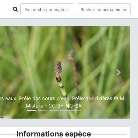
ious
Next
es eaux, Prêle des cours d'eau, Prêle des rivières © M.
Mistarz - CC BY-NC-SA
Informations espèce