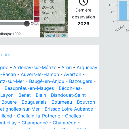
10– 20
20– 50
Dernière
50– 100
observation
100+
2026
2026
30 km
tion(s): 1002
Leaflet
| ©
IGN
teurs
grie
-
Ardenay-sur-Mérize
-
Aron
-
Arquenay
é-Racan
-
Auvers-le-Hamon
-
Averton
-
atz-sur-Mer
-
Baugé-en-Anjou
-
Bazougers
-
-
Beaupréau-en-Mauges
-
Bécon-les-
-Layon
-
Benet
-
Blain
-
Blandouet-Saint
-
Bouère
-
Bouguenais
-
Bourneau
-
Bouvron
etignolles-sur-Mer
-
Brissac Loire Aubance
-
illand
-
Challain-la-Potherie
-
Challes
-
mbellay
-
Champagné
-
Champéon
-