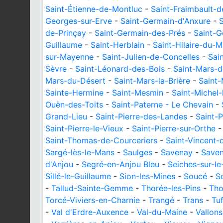
Saint-Étienne-de-Montluc
-
Saint-Fraimbault-d
Georges-sur-Erve
-
Saint-Germain-d'Anxure
-
de-Prinçay
-
Saint-Germain-des-Prés
-
Saint-G
Guillaume
-
Saint-Herblain
-
Saint-Hilaire-du-M
sur-Mayenne
-
Saint-Julien-de-Concelles
-
Sai
Sèvre
-
Saint-Léonard-des-Bois
-
Saint-Mars-d
Mars-du-Désert
-
Saint-Mars-la-Brière
-
Saint-
Sainte-Hermine
-
Saint-Mesmin
-
Saint-Michel
Ouën-des-Toits
-
Saint-Paterne - Le Chevain
-
Grand-Lieu
-
Saint-Pierre-des-Landes
-
Saint-P
Saint-Pierre-le-Vieux
-
Saint-Pierre-sur-Orthe
Saint-Thomas-de-Courceriers
-
Saint-Vincent-
Sargé-lès-le-Mans
-
Saulges
-
Savenay
-
Saven
d'Anjou
-
Segré-en-Anjou Bleu
-
Seiches-sur-le
Sillé-le-Guillaume
-
Sion-les-Mines
-
Soucé
-
S
-
Tallud-Sainte-Gemme
-
Thorée-les-Pins
-
Tho
Torcé-Viviers-en-Charnie
-
Trangé
-
Trans
-
Tu
-
Val d'Erdre-Auxence
-
Val-du-Maine
-
Vallons