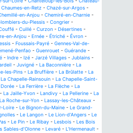
-sur-Loire
-
Chanteloup-les-Bois
-
Château-
-
Chaumes-en-Retz
-
Chazé-sur-Argos
-
Chemillé-en-Anjou
-
Chemiré-en-Charnie
-
lombiers-du-Plessis
-
Congrier
-
Couffé
-
Cuillé
-
Curzon
-
Désertines
-
re-en-Anjou
-
Ernée
-
Étriché
-
Évron
-
essis
-
Foussais-Payré
-
Gennes-Val-de-
émené-Penfao
-
Guenrouet
-
Guérande
-
é
-
Indre
-
Izé
-
Jarzé Villages
-
Jublains
-
ardeil
-
Juvigné
-
La Baconnière
-
La
le-les-Pins
-
La Bruffière
-
La Brûlatte
-
La
-
La Chapelle-Rainsouin
-
La Chapelle-Saint-
 Dorée
-
La Ferrière
-
La Flèche
-
La
-
La Jaille-Yvon
-
Landivy
-
La Pellerine
-
La
La Roche-sur-Yon
-
Lassay-les-Châteaux
-
r-Loire
-
Le Bignon-du-Maine
-
Le Grand-
gnolles
-
Le Langon
-
Le Lion-d'Angers
-
Le
Pas
-
Le Pin
-
Le Ribay
-
Lesbois
-
Les Bois
s Sables-d'Olonne
-
Levaré
-
L'Hermenault
-