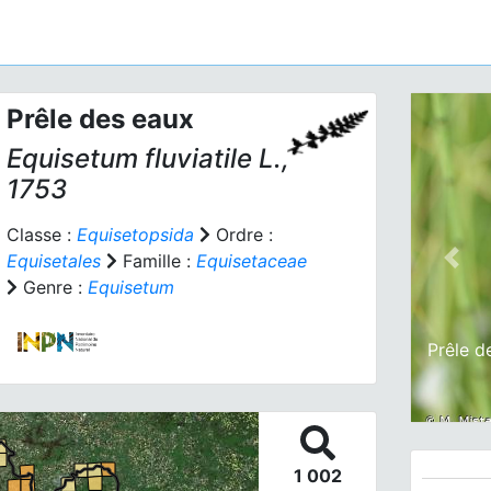
Prêle des eaux
Equisetum fluviatile
L.,
1753
Classe :
Equisetopsida
Ordre :
Equisetales
Famille :
Equisetaceae
Prev
Genre :
Equisetum
Prêle d
1 002