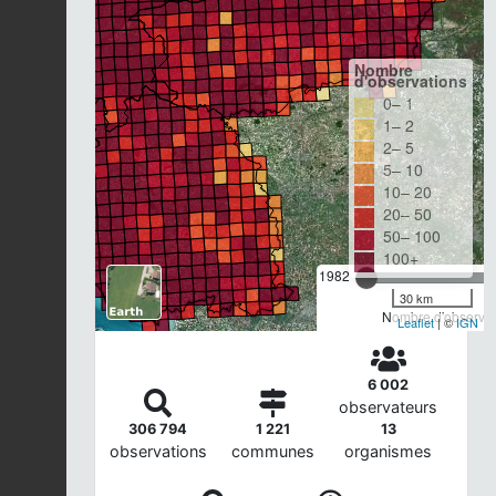
Nombre
d'observations
0– 1
1– 2
2– 5
5– 10
10– 20
20– 50
50– 100
100+
1982
30 km
Nombre d'observat
Leaflet
| ©
IGN
6 002
observateurs
306 794
1 221
13
observations
communes
organismes