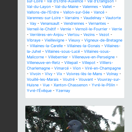
sur-Loire
-
Val d'Erdre-Auxence
-
Val d'Étangson
-
Val-du-Layon
-
Val-du-Maine
-
Valennes
-
Vallet
-
Vallons-de-l'Erdre
-
Vallon-sur-Gée
-
Vancé
-
Varennes-sur-Loire
-
Varrains
-
Vaudelnay
-
Vautorte
-
Vay
-
Venansault
-
Vendrennes
-
Vernantes
-
Verneil-le-Chétif
-
Vernie
-
Vernoil-le-Fourrier
-
Verrie
-
Verrières-en-Anjou
-
Vertou
-
Vezins
-
Vezot
-
Vibraye
-
Vieillevigne
-
Vieuvy
-
Vigneux-de-Bretagne
-
Villaines-la-Carelle
-
Villaines-la-Gonais
-
Villaines-
la-Juhel
-
Villaines-sous-Lucé
-
Villaines-sous-
Malicorne
-
Villebernier
-
Villeneuve-en-Perseigne
-
Villeneuve-en-Retz
-
Villepail
-
Villepot
-
Villiers-
Charlemagne
-
Vimarcé
-
Vion
-
Viré-en-Champagne
-
Vivoin
-
Vivy
-
Vix
-
Voivres-lès-le-Mans
-
Volnay
-
Vouillé-les-Marais
-
Voutré
-
Vouvant
-
Vouvray-sur-
Huisne
-
Vue
-
Xanton-Chassenon
-
Yvré-le-Pôlin
-
Yvré-l'Évêque
-
Yzernay