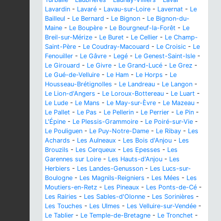
Lavardin
-
Lavaré
-
Lavau-sur-Loire
-
Lavernat
-
Le
Bailleul
-
Le Bernard
-
Le Bignon
-
Le Bignon-du-
Maine
-
Le Boupère
-
Le Bourgneuf-la-Forêt
-
Le
Breil-sur-Mérize
-
Le Buret
-
Le Cellier
-
Le Champ-
Saint-Père
-
Le Coudray-Macouard
-
Le Croisic
-
Le
Fenouiller
-
Le Gâvre
-
Legé
-
Le Genest-Saint-Isle
-
Le Girouard
-
Le Givre
-
Le Grand-Lucé
-
Le Grez
-
Le Gué-de-Velluire
-
Le Ham
-
Le Horps
-
Le
Housseau-Brétignolles
-
Le Landreau
-
Le Langon
-
Le Lion-d'Angers
-
Le Loroux-Bottereau
-
Le Luart
-
Le Lude
-
Le Mans
-
Le May-sur-Èvre
-
Le Mazeau
-
Le Pallet
-
Le Pas
-
Le Pellerin
-
Le Perrier
-
Le Pin
-
L'Épine
-
Le Plessis-Grammoire
-
Le Poiré-sur-Vie
-
Le Pouliguen
-
Le Puy-Notre-Dame
-
Le Ribay
-
Les
Achards
-
Les Aulneaux
-
Les Bois d'Anjou
-
Les
Brouzils
-
Les Cerqueux
-
Les Epesses
-
Les
Garennes sur Loire
-
Les Hauts-d'Anjou
-
Les
Herbiers
-
Les Landes-Genusson
-
Les Lucs-sur-
Boulogne
-
Les Magnils-Reigniers
-
Les Mées
-
Les
Moutiers-en-Retz
-
Les Pineaux
-
Les Ponts-de-Cé
-
Les Rairies
-
Les Sables-d'Olonne
-
Les Sorinières
-
Les Touches
-
Les Ulmes
-
Les Velluire-sur-Vendée
-
Le Tablier
-
Le Temple-de-Bretagne
-
Le Tronchet
-