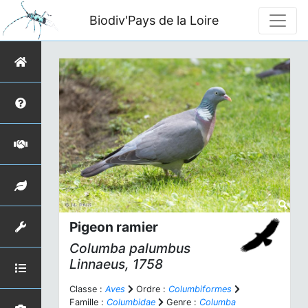
Biodiv'Pays de la Loire
Pigeon ramier
Columba palumbus
Linnaeus, 1758
Classe :
Aves
Ordre :
Columbiformes
Famille :
Columbidae
Genre :
Columba