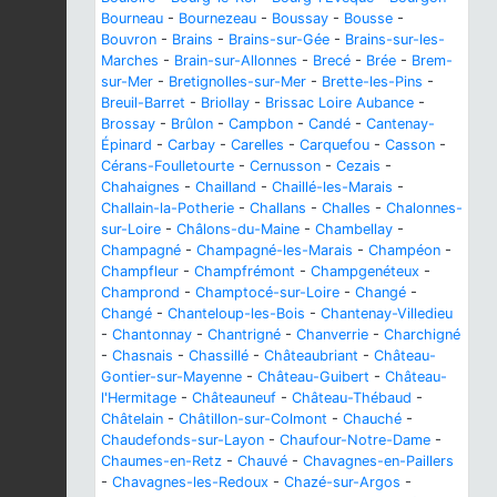
Bourneau
-
Bournezeau
-
Boussay
-
Bousse
-
Bouvron
-
Brains
-
Brains-sur-Gée
-
Brains-sur-les-
Marches
-
Brain-sur-Allonnes
-
Brecé
-
Brée
-
Brem-
sur-Mer
-
Bretignolles-sur-Mer
-
Brette-les-Pins
-
Breuil-Barret
-
Briollay
-
Brissac Loire Aubance
-
Brossay
-
Brûlon
-
Campbon
-
Candé
-
Cantenay-
Épinard
-
Carbay
-
Carelles
-
Carquefou
-
Casson
-
Cérans-Foulletourte
-
Cernusson
-
Cezais
-
Chahaignes
-
Chailland
-
Chaillé-les-Marais
-
Challain-la-Potherie
-
Challans
-
Challes
-
Chalonnes-
sur-Loire
-
Châlons-du-Maine
-
Chambellay
-
Champagné
-
Champagné-les-Marais
-
Champéon
-
Champfleur
-
Champfrémont
-
Champgenéteux
-
Champrond
-
Champtocé-sur-Loire
-
Changé
-
Changé
-
Chanteloup-les-Bois
-
Chantenay-Villedieu
-
Chantonnay
-
Chantrigné
-
Chanverrie
-
Charchigné
-
Chasnais
-
Chassillé
-
Châteaubriant
-
Château-
Gontier-sur-Mayenne
-
Château-Guibert
-
Château-
l'Hermitage
-
Châteauneuf
-
Château-Thébaud
-
Châtelain
-
Châtillon-sur-Colmont
-
Chauché
-
Chaudefonds-sur-Layon
-
Chaufour-Notre-Dame
-
Chaumes-en-Retz
-
Chauvé
-
Chavagnes-en-Paillers
-
Chavagnes-les-Redoux
-
Chazé-sur-Argos
-