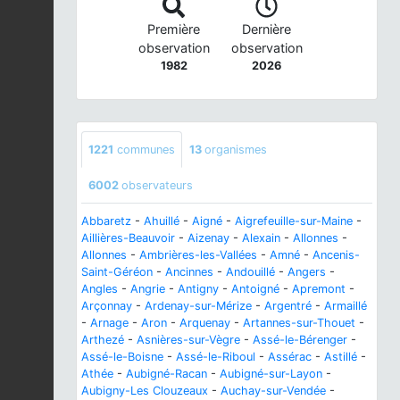
Première
Dernière
observation
observation
1982
2026
1221
communes
13
organismes
6002
observateurs
Abbaretz
-
Ahuillé
-
Aigné
-
Aigrefeuille-sur-Maine
-
Aillières-Beauvoir
-
Aizenay
-
Alexain
-
Allonnes
-
Allonnes
-
Ambrières-les-Vallées
-
Amné
-
Ancenis-
Saint-Géréon
-
Ancinnes
-
Andouillé
-
Angers
-
Angles
-
Angrie
-
Antigny
-
Antoigné
-
Apremont
-
Arçonnay
-
Ardenay-sur-Mérize
-
Argentré
-
Armaillé
-
Arnage
-
Aron
-
Arquenay
-
Artannes-sur-Thouet
-
Arthezé
-
Asnières-sur-Vègre
-
Assé-le-Bérenger
-
Assé-le-Boisne
-
Assé-le-Riboul
-
Assérac
-
Astillé
-
Athée
-
Aubigné-Racan
-
Aubigné-sur-Layon
-
Aubigny-Les Clouzeaux
-
Auchay-sur-Vendée
-