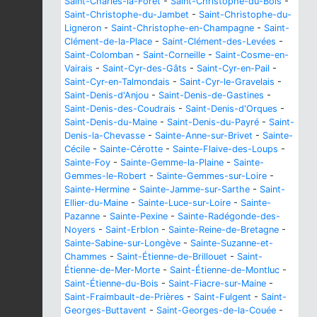
Saint-Charles-la-Forêt
-
Saint-Christophe-du-Bois
-
Saint-Christophe-du-Jambet
-
Saint-Christophe-du-
Ligneron
-
Saint-Christophe-en-Champagne
-
Saint-
Clément-de-la-Place
-
Saint-Clément-des-Levées
-
Saint-Colomban
-
Saint-Corneille
-
Saint-Cosme-en-
Vairais
-
Saint-Cyr-des-Gâts
-
Saint-Cyr-en-Pail
-
Saint-Cyr-en-Talmondais
-
Saint-Cyr-le-Gravelais
-
Saint-Denis-d'Anjou
-
Saint-Denis-de-Gastines
-
Saint-Denis-des-Coudrais
-
Saint-Denis-d'Orques
-
Saint-Denis-du-Maine
-
Saint-Denis-du-Payré
-
Saint-
Denis-la-Chevasse
-
Sainte-Anne-sur-Brivet
-
Sainte-
Cécile
-
Sainte-Cérotte
-
Sainte-Flaive-des-Loups
-
Sainte-Foy
-
Sainte-Gemme-la-Plaine
-
Sainte-
Gemmes-le-Robert
-
Sainte-Gemmes-sur-Loire
-
Sainte-Hermine
-
Sainte-Jamme-sur-Sarthe
-
Saint-
Ellier-du-Maine
-
Sainte-Luce-sur-Loire
-
Sainte-
Pazanne
-
Sainte-Pexine
-
Sainte-Radégonde-des-
Noyers
-
Saint-Erblon
-
Sainte-Reine-de-Bretagne
-
Sainte-Sabine-sur-Longève
-
Sainte-Suzanne-et-
Chammes
-
Saint-Étienne-de-Brillouet
-
Saint-
Étienne-de-Mer-Morte
-
Saint-Étienne-de-Montluc
-
Saint-Étienne-du-Bois
-
Saint-Fiacre-sur-Maine
-
Saint-Fraimbault-de-Prières
-
Saint-Fulgent
-
Saint-
Georges-Buttavent
-
Saint-Georges-de-la-Couée
-