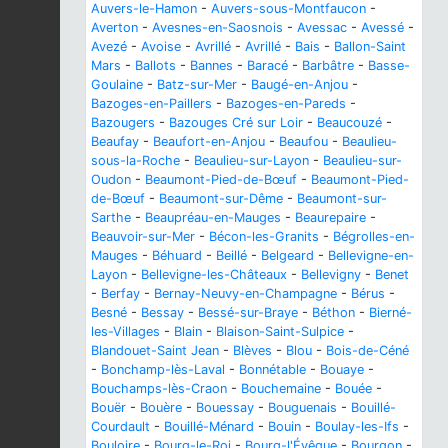
Auvers-le-Hamon
-
Auvers-sous-Montfaucon
-
Averton
-
Avesnes-en-Saosnois
-
Avessac
-
Avessé
-
Avezé
-
Avoise
-
Avrillé
-
Avrillé
-
Bais
-
Ballon-Saint
Mars
-
Ballots
-
Bannes
-
Baracé
-
Barbâtre
-
Basse-
Goulaine
-
Batz-sur-Mer
-
Baugé-en-Anjou
-
Bazoges-en-Paillers
-
Bazoges-en-Pareds
-
Bazougers
-
Bazouges Cré sur Loir
-
Beaucouzé
-
Beaufay
-
Beaufort-en-Anjou
-
Beaufou
-
Beaulieu-
sous-la-Roche
-
Beaulieu-sur-Layon
-
Beaulieu-sur-
Oudon
-
Beaumont-Pied-de-Bœuf
-
Beaumont-Pied-
de-Bœuf
-
Beaumont-sur-Dême
-
Beaumont-sur-
Sarthe
-
Beaupréau-en-Mauges
-
Beaurepaire
-
Beauvoir-sur-Mer
-
Bécon-les-Granits
-
Bégrolles-en-
Mauges
-
Béhuard
-
Beillé
-
Belgeard
-
Bellevigne-en-
Layon
-
Bellevigne-les-Châteaux
-
Bellevigny
-
Benet
-
Berfay
-
Bernay-Neuvy-en-Champagne
-
Bérus
-
Besné
-
Bessay
-
Bessé-sur-Braye
-
Béthon
-
Bierné-
les-Villages
-
Blain
-
Blaison-Saint-Sulpice
-
Blandouet-Saint Jean
-
Blèves
-
Blou
-
Bois-de-Céné
-
Bonchamp-lès-Laval
-
Bonnétable
-
Bouaye
-
Bouchamps-lès-Craon
-
Bouchemaine
-
Bouée
-
Bouër
-
Bouère
-
Bouessay
-
Bouguenais
-
Bouillé-
Courdault
-
Bouillé-Ménard
-
Bouin
-
Boulay-les-Ifs
-
Bouloire
-
Bourg-le-Roi
-
Bourg-l'Évêque
-
Bourgon
-