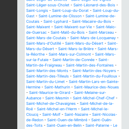
Saint-Léger-sous-Cholet
-
Saint-Léonard-des-Bois
-
Saint-Longis
-
Saint-Loup-du-Dorat
-
Saint-Loup-du-
Gast
-
Saint-Lumine-de-Clisson
-
Saint-Lumine-de-
Coutais
-
Saint-Lyphard
-
Saint-Macaire-du-Bois
-
Saint-Maixent
-
Saint-Maixent-sur-Vie
-
Saint-Malo-
de-Guersac
-
Saint-Malô-du-Bois
-
Saint-Marceau
-
Saint-Mars-de-Coutais
-
Saint-Mars-de-Locquenay
-
Saint-Mars-d'Outillé
-
Saint-Mars-du-Désert
-
Saint-
Mars-du-Désert
-
Saint-Mars-la-Brière
-
Saint-Mars-
la-Réorthe
-
Saint-Mars-sur-Colmont
-
Saint-Mars-
sur-la-Futaie
-
Saint-Martin-de-Connée
-
Saint-
Martin-de-Fraigneau
-
Saint-Martin-des-Fontaines
-
Saint-Martin-des-Monts
-
Saint-Martin-des-Noyers
-
Saint-Martin-des-Tilleuls
-
Saint-Martin-du-Fouilloux
-
Saint-Martin-du-Limet
-
Saint-Martin-Lars-en-Sainte-
Hermine
-
Saint-Mathurin
-
Saint-Maurice-des-Noues
-
Saint-Maurice-le-Girard
-
Saint-Melaine-sur-
Aubance
-
Saint-Mesmin
-
Saint-Michel-Chef-Chef
-
Saint-Michel-de-Chavaignes
-
Saint-Michel-de-la-
Roë
-
Saint-Michel-en-l'Herm
-
Saint-Michel-le-
Cloucq
-
Saint-Molf
-
Saint-Nazaire
-
Saint-Nicolas-
de-Redon
-
Saint-Ouen-de-Mimbré
-
Saint-Ouën-
des-Toits
-
Saint-Ouen-en-Belin
-
Saint-Paterne - Le