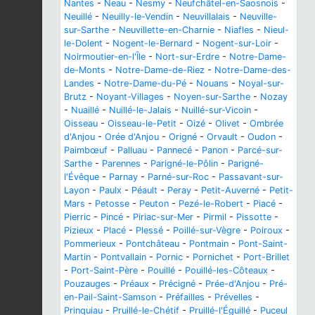
Nantes
-
Neau
-
Nesmy
-
Neufchâtel-en-Saosnois
-
Neuillé
-
Neuilly-le-Vendin
-
Neuvillalais
-
Neuville-
sur-Sarthe
-
Neuvillette-en-Charnie
-
Niafles
-
Nieul-
le-Dolent
-
Nogent-le-Bernard
-
Nogent-sur-Loir
-
Noirmoutier-en-l'Île
-
Nort-sur-Erdre
-
Notre-Dame-
de-Monts
-
Notre-Dame-de-Riez
-
Notre-Dame-des-
Landes
-
Notre-Dame-du-Pé
-
Nouans
-
Noyal-sur-
Brutz
-
Noyant-Villages
-
Noyen-sur-Sarthe
-
Nozay
-
Nuaillé
-
Nuillé-le-Jalais
-
Nuillé-sur-Vicoin
-
Oisseau
-
Oisseau-le-Petit
-
Oizé
-
Olivet
-
Ombrée
d'Anjou
-
Orée d'Anjou
-
Origné
-
Orvault
-
Oudon
-
Paimbœuf
-
Palluau
-
Pannecé
-
Panon
-
Parcé-sur-
Sarthe
-
Parennes
-
Parigné-le-Pôlin
-
Parigné-
l'Évêque
-
Parnay
-
Parné-sur-Roc
-
Passavant-sur-
Layon
-
Paulx
-
Péault
-
Peray
-
Petit-Auverné
-
Petit-
Mars
-
Petosse
-
Peuton
-
Pezé-le-Robert
-
Piacé
-
Pierric
-
Pincé
-
Piriac-sur-Mer
-
Pirmil
-
Pissotte
-
Pizieux
-
Placé
-
Plessé
-
Poillé-sur-Vègre
-
Poiroux
-
Pommerieux
-
Pontchâteau
-
Pontmain
-
Pont-Saint-
Martin
-
Pontvallain
-
Pornic
-
Pornichet
-
Port-Brillet
-
Port-Saint-Père
-
Pouillé
-
Pouillé-les-Côteaux
-
Pouzauges
-
Préaux
-
Précigné
-
Prée-d'Anjou
-
Pré-
en-Pail-Saint-Samson
-
Préfailles
-
Prévelles
-
Prinquiau
-
Pruillé-le-Chétif
-
Pruillé-l'Éguillé
-
Puceul