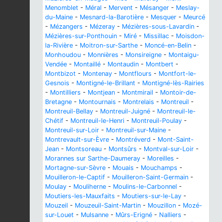
Menomblet
-
Méral
-
Mervent
-
Mésanger
-
Meslay-
du-Maine
-
Mesnard-la-Barotière
-
Mesquer
-
Meurcé
-
Mézangers
-
Mézeray
-
Mézières-sous-Lavardin
-
Mézières-sur-Ponthouin
-
Miré
-
Missillac
-
Moisdon-
la-Rivière
-
Moitron-sur-Sarthe
-
Moncé-en-Belin
-
Monhoudou
-
Monnières
-
Monsireigne
-
Montaigu-
Vendée
-
Montaillé
-
Montaudin
-
Montbert
-
Montbizot
-
Montenay
-
Montflours
-
Montfort-le-
Gesnois
-
Montigné-le-Brillant
-
Montigné-lès-Rairies
-
Montilliers
-
Montjean
-
Montmirail
-
Montoir-de-
Bretagne
-
Montournais
-
Montrelais
-
Montreuil
-
Montreuil-Bellay
-
Montreuil-Juigné
-
Montreuil-le-
Chétif
-
Montreuil-le-Henri
-
Montreuil-Poulay
-
Montreuil-sur-Loir
-
Montreuil-sur-Maine
-
Montrevault-sur-Èvre
-
Montréverd
-
Mont-Saint-
Jean
-
Montsoreau
-
Montsûrs
-
Montval-sur-Loir
-
Morannes sur Sarthe-Daumeray
-
Moreilles
-
Mortagne-sur-Sèvre
-
Mouais
-
Mouchamps
-
Mouilleron-le-Captif
-
Mouilleron-Saint-Germain
-
Moulay
-
Mouliherne
-
Moulins-le-Carbonnel
-
Moutiers-les-Mauxfaits
-
Moutiers-sur-le-Lay
-
Mouzeil
-
Mouzeuil-Saint-Martin
-
Mouzillon
-
Mozé-
sur-Louet
-
Mulsanne
-
Mûrs-Erigné
-
Nalliers
-