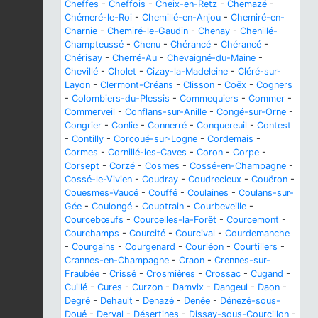
Cheffes
-
Cheffois
-
Cheix-en-Retz
-
Chemazé
-
Chémeré-le-Roi
-
Chemillé-en-Anjou
-
Chemiré-en-
Charnie
-
Chemiré-le-Gaudin
-
Chenay
-
Chenillé-
Champteussé
-
Chenu
-
Chérancé
-
Chérancé
-
Chérisay
-
Cherré-Au
-
Chevaigné-du-Maine
-
Chevillé
-
Cholet
-
Cizay-la-Madeleine
-
Cléré-sur-
Layon
-
Clermont-Créans
-
Clisson
-
Coëx
-
Cogners
-
Colombiers-du-Plessis
-
Commequiers
-
Commer
-
Commerveil
-
Conflans-sur-Anille
-
Congé-sur-Orne
-
Congrier
-
Conlie
-
Connerré
-
Conquereuil
-
Contest
-
Contilly
-
Corcoué-sur-Logne
-
Cordemais
-
Cormes
-
Cornillé-les-Caves
-
Coron
-
Corpe
-
Corsept
-
Corzé
-
Cosmes
-
Cossé-en-Champagne
-
Cossé-le-Vivien
-
Coudray
-
Coudrecieux
-
Couëron
-
Couesmes-Vaucé
-
Couffé
-
Coulaines
-
Coulans-sur-
Gée
-
Coulongé
-
Couptrain
-
Courbeveille
-
Courcebœufs
-
Courcelles-la-Forêt
-
Courcemont
-
Courchamps
-
Courcité
-
Courcival
-
Courdemanche
-
Courgains
-
Courgenard
-
Courléon
-
Courtillers
-
Crannes-en-Champagne
-
Craon
-
Crennes-sur-
Fraubée
-
Crissé
-
Crosmières
-
Crossac
-
Cugand
-
Cuillé
-
Cures
-
Curzon
-
Damvix
-
Dangeul
-
Daon
-
Degré
-
Dehault
-
Denazé
-
Denée
-
Dénezé-sous-
Doué
-
Derval
-
Désertines
-
Dissay-sous-Courcillon
-