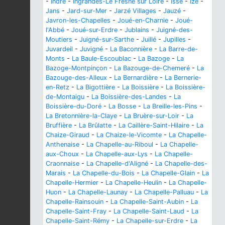
-
Indre
-
Ingrandes-Le Fresne sur Loire
-
Issé
-
Izé
-
Jans
-
Jard-sur-Mer
-
Jarzé Villages
-
Jauzé
-
Javron-les-Chapelles
-
Joué-en-Charnie
-
Joué-
l'Abbé
-
Joué-sur-Erdre
-
Jublains
-
Juigné-des-
Moutiers
-
Juigné-sur-Sarthe
-
Juillé
-
Jupilles
-
Juvardeil
-
Juvigné
-
La Baconnière
-
La Barre-de-
Monts
-
La Baule-Escoublac
-
La Bazoge
-
La
Bazoge-Montpinçon
-
La Bazouge-de-Chemeré
-
La
Bazouge-des-Alleux
-
La Bernardière
-
La Bernerie-
en-Retz
-
La Bigottière
-
La Boissière
-
La Boissière-
de-Montaigu
-
La Boissière-des-Landes
-
La
Boissière-du-Doré
-
La Bosse
-
La Breille-les-Pins
-
La Bretonnière-la-Claye
-
La Bruère-sur-Loir
-
La
Bruffière
-
La Brûlatte
-
La Caillère-Saint-Hilaire
-
La
Chaize-Giraud
-
La Chaize-le-Vicomte
-
La Chapelle-
Anthenaise
-
La Chapelle-au-Riboul
-
La Chapelle-
aux-Choux
-
La Chapelle-aux-Lys
-
La Chapelle-
Craonnaise
-
La Chapelle-d'Aligné
-
La Chapelle-des-
Marais
-
La Chapelle-du-Bois
-
La Chapelle-Glain
-
La
Chapelle-Hermier
-
La Chapelle-Heulin
-
La Chapelle-
Huon
-
La Chapelle-Launay
-
La Chapelle-Palluau
-
La
Chapelle-Rainsouin
-
La Chapelle-Saint-Aubin
-
La
Chapelle-Saint-Fray
-
La Chapelle-Saint-Laud
-
La
Chapelle-Saint-Rémy
-
La Chapelle-sur-Erdre
-
La