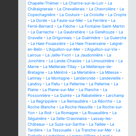
Chapelle-Thémer
-
La Chartre-sur-le-Loir
-
La
Châtaigneraie
-
La Chevallerais
-
La Chevrolière
-
La
Copechagnière
-
La Couture
-
La Croixille
-
La Cropte
-
La Dorée
-
La Faute-sur-Mer
-
La Ferrière
-
La
Ferté-Bernard
-
La Flèche
-
La Fontaine-Saint-Martin
-
La Garnache
-
La Gaubretière
-
La Genétouze
-
La
Gravelle
-
La Grigonnais
-
La Guérinière
-
La Guierche
-
La Haie-Fouassière
-
La Haie-Traversaine
-
Laigné-
en-Belin
-
L'Aiguillon-sur-Mer
-
L'Aiguillon-sur-Vie
-
Lairoux
-
La Jaille-Yvon
-
La Jaudonnière
-
La
Jonchère
-
La Lande-Chasles
-
La Limouzinière
-
La
Marne
-
La Meilleraie-Tillay
-
La Meilleraye-de-
Bretagne
-
La Ménitré
-
La Merlatière
-
La Milesse
-
Lamnay
-
La Montagne
-
Landeronde
-
Landevieille
-
Landivy
-
La Pallu
-
La Pellerine
-
La Pellerine
-
La
Plaine
-
La Plaine-sur-Mer
-
La Planche
-
La
Possonnière
-
La Quinte
-
La Rabatelière
-
Larchamp
-
La Regrippière
-
La Remaudière
-
La Réorthe
-
La
Roche-Blanche
-
La Roche-Neuville
-
La Roche-sur-
Yon
-
La Roë
-
La Romagne
-
La Rouaudière
-
La
Séguinière
-
La Selle-Craonnaise
-
Lassay-les-
Châteaux
-
La Suze-sur-Sarthe
-
La Taillée
-
La
Tardière
-
La Tessoualle
-
La Tranche-sur-Mer
-
La
Turballe
-
Laubrières
-
Launay-Villiers
-
Laval
-