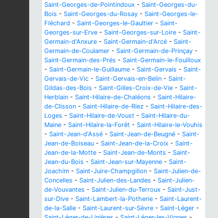
Saint-Georges-de-Pointindoux
-
Saint-Georges-du-
Bois
-
Saint-Georges-du-Rosay
-
Saint-Georges-le-
Fléchard
-
Saint-Georges-le-Gaultier
-
Saint-
Georges-sur-Erve
-
Saint-Georges-sur-Loire
-
Saint-
Germain-d'Anxure
-
Saint-Germain-d'Arcé
-
Saint-
Germain-de-Coulamer
-
Saint-Germain-de-Prinçay
-
Saint-Germain-des-Prés
-
Saint-Germain-le-Fouilloux
-
Saint-Germain-le-Guillaume
-
Saint-Gervais
-
Saint-
Gervais-de-Vic
-
Saint-Gervais-en-Belin
-
Saint-
Gildas-des-Bois
-
Saint-Gilles-Croix-de-Vie
-
Saint-
Herblain
-
Saint-Hilaire-de-Chaléons
-
Saint-Hilaire-
de-Clisson
-
Saint-Hilaire-de-Riez
-
Saint-Hilaire-des-
Loges
-
Saint-Hilaire-de-Voust
-
Saint-Hilaire-du-
Maine
-
Saint-Hilaire-la-Forêt
-
Saint-Hilaire-le-Vouhis
-
Saint-Jean-d'Assé
-
Saint-Jean-de-Beugné
-
Saint-
Jean-de-Boiseau
-
Saint-Jean-de-la-Croix
-
Saint-
Jean-de-la-Motte
-
Saint-Jean-de-Monts
-
Saint-
Jean-du-Bois
-
Saint-Jean-sur-Mayenne
-
Saint-
Joachim
-
Saint-Juire-Champgillon
-
Saint-Julien-de-
Concelles
-
Saint-Julien-des-Landes
-
Saint-Julien-
de-Vouvantes
-
Saint-Julien-du-Terroux
-
Saint-Just-
sur-Dive
-
Saint-Lambert-la-Potherie
-
Saint-Laurent-
de-la-Salle
-
Saint-Laurent-sur-Sèvre
-
Saint-Léger
-
Saint-Léger-de-Linières
-
Saint-Léger-les-Vignes
-