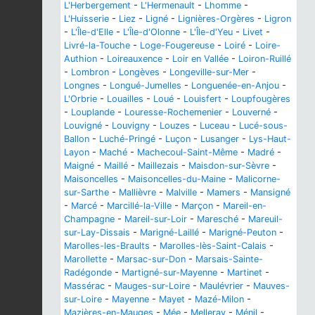
L'Herbergement
-
L'Hermenault
-
Lhomme
-
L'Huisserie
-
Liez
-
Ligné
-
Lignières-Orgères
-
Ligron
-
L'Île-d'Elle
-
L'Île-d'Olonne
-
L'Île-d'Yeu
-
Livet
-
Livré-la-Touche
-
Loge-Fougereuse
-
Loiré
-
Loire-
Authion
-
Loireauxence
-
Loir en Vallée
-
Loiron-Ruillé
-
Lombron
-
Longèves
-
Longeville-sur-Mer
-
Longnes
-
Longué-Jumelles
-
Longuenée-en-Anjou
-
L'Orbrie
-
Louailles
-
Loué
-
Louisfert
-
Loupfougères
-
Louplande
-
Louresse-Rochemenier
-
Louverné
-
Louvigné
-
Louvigny
-
Louzes
-
Luceau
-
Lucé-sous-
Ballon
-
Luché-Pringé
-
Luçon
-
Lusanger
-
Lys-Haut-
Layon
-
Maché
-
Machecoul-Saint-Même
-
Madré
-
Maigné
-
Maillé
-
Maillezais
-
Maisdon-sur-Sèvre
-
Maisoncelles
-
Maisoncelles-du-Maine
-
Malicorne-
sur-Sarthe
-
Mallièvre
-
Malville
-
Mamers
-
Mansigné
-
Marcé
-
Marcillé-la-Ville
-
Marçon
-
Mareil-en-
Champagne
-
Mareil-sur-Loir
-
Maresché
-
Mareuil-
sur-Lay-Dissais
-
Marigné-Laillé
-
Marigné-Peuton
-
Marolles-les-Braults
-
Marolles-lès-Saint-Calais
-
Marollette
-
Marsac-sur-Don
-
Marsais-Sainte-
Radégonde
-
Martigné-sur-Mayenne
-
Martinet
-
Massérac
-
Mauges-sur-Loire
-
Maulévrier
-
Mauves-
sur-Loire
-
Mayenne
-
Mayet
-
Mazé-Milon
-
Mazières-en-Mauges
-
Mée
-
Melleray
-
Ménil
-