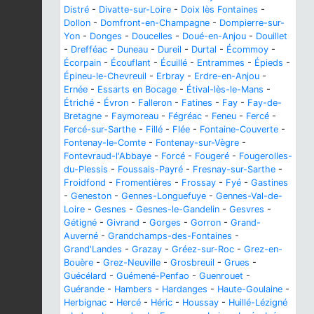
Distré
-
Divatte-sur-Loire
-
Doix lès Fontaines
-
Dollon
-
Domfront-en-Champagne
-
Dompierre-sur-
Yon
-
Donges
-
Doucelles
-
Doué-en-Anjou
-
Douillet
-
Drefféac
-
Duneau
-
Dureil
-
Durtal
-
Écommoy
-
Écorpain
-
Écouflant
-
Écuillé
-
Entrammes
-
Épieds
-
Épineu-le-Chevreuil
-
Erbray
-
Erdre-en-Anjou
-
Ernée
-
Essarts en Bocage
-
Étival-lès-le-Mans
-
Étriché
-
Évron
-
Falleron
-
Fatines
-
Fay
-
Fay-de-
Bretagne
-
Faymoreau
-
Fégréac
-
Feneu
-
Fercé
-
Fercé-sur-Sarthe
-
Fillé
-
Flée
-
Fontaine-Couverte
-
Fontenay-le-Comte
-
Fontenay-sur-Vègre
-
Fontevraud-l'Abbaye
-
Forcé
-
Fougeré
-
Fougerolles-
du-Plessis
-
Foussais-Payré
-
Fresnay-sur-Sarthe
-
Froidfond
-
Fromentières
-
Frossay
-
Fyé
-
Gastines
-
Geneston
-
Gennes-Longuefuye
-
Gennes-Val-de-
Loire
-
Gesnes
-
Gesnes-le-Gandelin
-
Gesvres
-
Gétigné
-
Givrand
-
Gorges
-
Gorron
-
Grand-
Auverné
-
Grandchamps-des-Fontaines
-
Grand'Landes
-
Grazay
-
Gréez-sur-Roc
-
Grez-en-
Bouère
-
Grez-Neuville
-
Grosbreuil
-
Grues
-
Guécélard
-
Guémené-Penfao
-
Guenrouet
-
Guérande
-
Hambers
-
Hardanges
-
Haute-Goulaine
-
Herbignac
-
Hercé
-
Héric
-
Houssay
-
Huillé-Lézigné