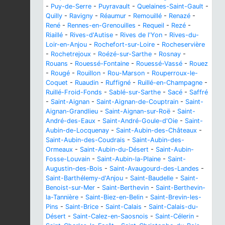
-
Puy-de-Serre
-
Puyravault
-
Quelaines-Saint-Gault
-
Quilly
-
Ravigny
-
Réaumur
-
Remouillé
-
Renazé
-
René
-
Rennes-en-Grenouilles
-
Requeil
-
Rezé
-
Riaillé
-
Rives-d'Autise
-
Rives de l'Yon
-
Rives-du-
Loir-en-Anjou
-
Rochefort-sur-Loire
-
Rocheservière
-
Rochetrejoux
-
Roézé-sur-Sarthe
-
Rosnay
-
Rouans
-
Rouessé-Fontaine
-
Rouessé-Vassé
-
Rouez
-
Rougé
-
Rouillon
-
Rou-Marson
-
Rouperroux-le-
Coquet
-
Ruaudin
-
Ruffigné
-
Ruillé-en-Champagne
-
Ruillé-Froid-Fonds
-
Sablé-sur-Sarthe
-
Sacé
-
Saffré
-
Saint-Aignan
-
Saint-Aignan-de-Couptrain
-
Saint-
Aignan-Grandlieu
-
Saint-Aignan-sur-Roë
-
Saint-
André-des-Eaux
-
Saint-André-Goule-d'Oie
-
Saint-
Aubin-de-Locquenay
-
Saint-Aubin-des-Châteaux
-
Saint-Aubin-des-Coudrais
-
Saint-Aubin-des-
Ormeaux
-
Saint-Aubin-du-Désert
-
Saint-Aubin-
Fosse-Louvain
-
Saint-Aubin-la-Plaine
-
Saint-
Augustin-des-Bois
-
Saint-Avaugourd-des-Landes
-
Saint-Barthélemy-d'Anjou
-
Saint-Baudelle
-
Saint-
Benoist-sur-Mer
-
Saint-Berthevin
-
Saint-Berthevin-
la-Tannière
-
Saint-Biez-en-Belin
-
Saint-Brevin-les-
Pins
-
Saint-Brice
-
Saint-Calais
-
Saint-Calais-du-
Désert
-
Saint-Calez-en-Saosnois
-
Saint-Célerin
-