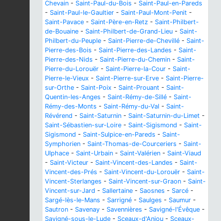
Chevain
-
Saint-Paul-du-Bois
-
Saint-Paul-en-Pareds
-
Saint-Paul-le-Gaultier
-
Saint-Paul-Mont-Penit
-
Saint-Pavace
-
Saint-Père-en-Retz
-
Saint-Philbert-
de-Bouaine
-
Saint-Philbert-de-Grand-Lieu
-
Saint-
Philbert-du-Peuple
-
Saint-Pierre-de-Chevillé
-
Saint-
Pierre-des-Bois
-
Saint-Pierre-des-Landes
-
Saint-
Pierre-des-Nids
-
Saint-Pierre-du-Chemin
-
Saint-
Pierre-du-Lorouër
-
Saint-Pierre-la-Cour
-
Saint-
Pierre-le-Vieux
-
Saint-Pierre-sur-Erve
-
Saint-Pierre-
sur-Orthe
-
Saint-Poix
-
Saint-Prouant
-
Saint-
Quentin-les-Anges
-
Saint-Rémy-de-Sillé
-
Saint-
Rémy-des-Monts
-
Saint-Rémy-du-Val
-
Saint-
Révérend
-
Saint-Saturnin
-
Saint-Saturnin-du-Limet
-
Saint-Sébastien-sur-Loire
-
Saint-Sigismond
-
Saint-
Sigismond
-
Saint-Sulpice-en-Pareds
-
Saint-
Symphorien
-
Saint-Thomas-de-Courceriers
-
Saint-
Ulphace
-
Saint-Urbain
-
Saint-Valérien
-
Saint-Viaud
-
Saint-Victeur
-
Saint-Vincent-des-Landes
-
Saint-
Vincent-des-Prés
-
Saint-Vincent-du-Lorouër
-
Saint-
Vincent-Sterlanges
-
Saint-Vincent-sur-Graon
-
Saint-
Vincent-sur-Jard
-
Sallertaine
-
Saosnes
-
Sarcé
-
Sargé-lès-le-Mans
-
Sarrigné
-
Saulges
-
Saumur
-
Sautron
-
Savenay
-
Savennières
-
Savigné-l'Évêque
-
Savigné-sous-le-Lude
-
Sceaux-d'Anjou
-
Sceaux-