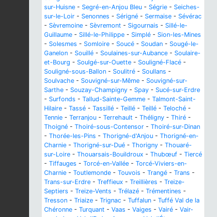
sur-Huisne
-
Segré-en-Anjou Bleu
-
Ségrie
-
Seiches-
sur-le-Loir
-
Senonnes
-
Sérigné
-
Sermaise
-
Sévérac
-
Sèvremoine
-
Sèvremont
-
Sigournais
-
Sillé-le-
Guillaume
-
Sillé-le-Philippe
-
Simplé
-
Sion-les-Mines
-
Solesmes
-
Somloire
-
Soucé
-
Soudan
-
Sougé-le-
Ganelon
-
Souillé
-
Soulaines-sur-Aubance
-
Soulaire-
et-Bourg
-
Soulgé-sur-Ouette
-
Souligné-Flacé
-
Souligné-sous-Ballon
-
Soulitré
-
Soullans
-
Soulvache
-
Souvigné-sur-Même
-
Souvigné-sur-
Sarthe
-
Souzay-Champigny
-
Spay
-
Sucé-sur-Erdre
-
Surfonds
-
Tallud-Sainte-Gemme
-
Talmont-Saint-
Hilaire
-
Tassé
-
Tassillé
-
Teillé
-
Teillé
-
Teloché
-
Tennie
-
Terranjou
-
Terrehault
-
Théligny
-
Thiré
-
Thoigné
-
Thoiré-sous-Contensor
-
Thoiré-sur-Dinan
-
Thorée-les-Pins
-
Thorigné-d'Anjou
-
Thorigné-en-
Charnie
-
Thorigné-sur-Dué
-
Thorigny
-
Thouaré-
sur-Loire
-
Thouarsais-Bouildroux
-
Thubœuf
-
Tiercé
-
Tiffauges
-
Torcé-en-Vallée
-
Torcé-Viviers-en-
Charnie
-
Toutlemonde
-
Touvois
-
Trangé
-
Trans
-
Trans-sur-Erdre
-
Treffieux
-
Treillières
-
Treize-
Septiers
-
Treize-Vents
-
Trélazé
-
Trémentines
-
Tresson
-
Triaize
-
Trignac
-
Tuffalun
-
Tuffé Val de la
Chéronne
-
Turquant
-
Vaas
-
Vaiges
-
Vairé
-
Vair-