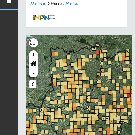
Martinae
Genre :
Martes
+
-