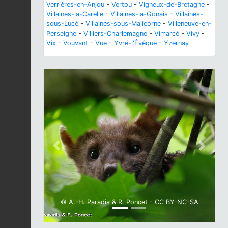
Verrières-en-Anjou
-
Vertou
-
Vigneux-de-Bretagne
-
Villaines-la-Carelle
-
Villaines-la-Gonais
-
Villaines-
sous-Lucé
-
Villaines-sous-Malicorne
-
Villeneuve-en-
Perseigne
-
Villiers-Charlemagne
-
Vimarcé
-
Vivy
-
Vix
-
Vouvant
-
Vue
-
Yvré-l'Évêque
-
Yzernay
Previous
Next
© A.-H. Paradis & R. Poncet - CC BY-NC-SA