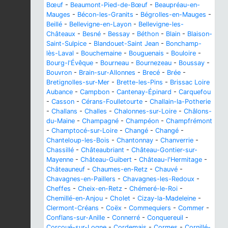
Bœuf
-
Beaumont-Pied-de-Bœuf
-
Beaupréau-en-
Mauges
-
Bécon-les-Granits
-
Bégrolles-en-Mauges
-
Beillé
-
Bellevigne-en-Layon
-
Bellevigne-les-
Châteaux
-
Besné
-
Bessay
-
Béthon
-
Blain
-
Blaison-
Saint-Sulpice
-
Blandouet-Saint Jean
-
Bonchamp-
lès-Laval
-
Bouchemaine
-
Bouguenais
-
Bouloire
-
Bourg-l'Évêque
-
Bourneau
-
Bournezeau
-
Boussay
-
Bouvron
-
Brain-sur-Allonnes
-
Brecé
-
Brée
-
Bretignolles-sur-Mer
-
Brette-les-Pins
-
Brissac Loire
Aubance
-
Campbon
-
Cantenay-Épinard
-
Carquefou
-
Casson
-
Cérans-Foulletourte
-
Challain-la-Potherie
-
Challans
-
Challes
-
Chalonnes-sur-Loire
-
Châlons-
du-Maine
-
Champagné
-
Champéon
-
Champfrémont
-
Champtocé-sur-Loire
-
Changé
-
Changé
-
Chanteloup-les-Bois
-
Chantonnay
-
Chanverrie
-
Chassillé
-
Châteaubriant
-
Château-Gontier-sur-
Mayenne
-
Château-Guibert
-
Château-l'Hermitage
-
Châteauneuf
-
Chaumes-en-Retz
-
Chauvé
-
Chavagnes-en-Paillers
-
Chavagnes-les-Redoux
-
Cheffes
-
Cheix-en-Retz
-
Chémeré-le-Roi
-
Chemillé-en-Anjou
-
Cholet
-
Cizay-la-Madeleine
-
Clermont-Créans
-
Coëx
-
Commequiers
-
Commer
-
Conflans-sur-Anille
-
Connerré
-
Conquereuil
-
Corcoué-sur-Logne
-
Cordemais
-
Cormes
-
Cornillé-