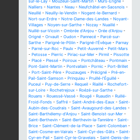
sur-le-Lay
-
Mouzeuil-Saint-Martin
-
Mûrs-Erigné
-
Nalliers
-
Nantes
-
Neau
-
Neufchâtel-en-Saosnois
-
Neuillé
-
Neuilly-le-Vendin
-
Nogent-le-Bernard
-
Nort-sur-Erdre
-
Notre-Dame-des-Landes
-
Noyant-
Villages
-
Noyen-sur-Sarthe
-
Nozay
-
Nuaillé
-
Nuillé-sur-Vicoin
-
Ombrée d'Anjou
-
Orée d'Anjou
-
Origné
-
Orvault
-
Oudon
-
Pannecé
-
Parcé-sur-
Sarthe
-
Parigné-le-Pôlin
-
Parigné-l'Évêque
-
Parnay
-
Parné-sur-Roc
-
Paulx
-
Petit-Auverné
-
Petit-Mars
-
Petosse
-
Pierric
-
Piriac-sur-Mer
-
Pirmil
-
Pissotte
-
Placé
-
Plessé
-
Poiroux
-
Pontchâteau
-
Pontmain
-
Pont-Saint-Martin
-
Pontvallain
-
Pornic
-
Port-Brillet
-
Port-Saint-Père
-
Pouzauges
-
Précigné
-
Pré-en-
Pail-Saint-Samson
-
Prinquiau
-
Pruillé-l'Éguillé
-
Puceul
-
Puy-de-Serre
-
Requeil
-
Riaillé
-
Rochefort-
sur-Loire
-
Rochetrejoux
-
Roézé-sur-Sarthe
-
Rouans
-
Rouessé-Vassé
-
Rougé
-
Ruaudin
-
Ruillé-
Froid-Fonds
-
Saffré
-
Saint-André-des-Eaux
-
Saint-
Aubin-des-Coudrais
-
Saint-Avaugourd-des-Landes
-
Saint-Barthélemy-d'Anjou
-
Saint-Benoist-sur-Mer
-
Saint-Berthevin
-
Saint-Berthevin-la-Tannière
-
Saint-
Brice
-
Saint-Clément-de-la-Place
-
Saint-Colomban
-
Saint-Cosme-en-Vairais
-
Saint-Cyr-des-Gâts
-
Saint-
Cyr-en-Pail
-
Saint-Cyr-le-Gravelais
-
Saint-Denis-de-