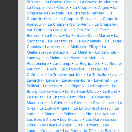
Brûlatte
-
La Chaize-Giraud
-
La Chaize-le-Vicomte
-
La Chapelle-aux-Choux
-
La Chapelle-d'Aligné
-
La
Chapelle-des-Marais
-
La Chapelle-Hermier
-
La
Chapelle-Heulin
-
La Chapelle-Palluau
-
La Chapelle-
Rainsouin
-
La Chapelle-Saint-Rémy
-
La Chapelle-
sur-Erdre
-
La Croixille
-
La Ferrière
-
La Ferté-
Bernard
-
La Flèche
-
La Fontaine-Saint-Martin
-
La
Garnache
-
La Genétouze
-
La Grigonnais
-
La Lande-
Chasles
-
La Marne
-
La Meilleraie-Tillay
-
La
Meilleraye-de-Bretagne
-
La Ménitré
-
Landeronde
-
Landivy
-
La Plaine
-
La Plaine-sur-Mer
-
La
Possonnière
-
Larchamp
-
La Regrippière
-
La Roche-
sur-Yon
-
La Roë
-
La Séguinière
-
Lassay-les-
Châteaux
-
La Tranche-sur-Mer
-
La Turballe
-
Laval
-
Lavardin
-
Lavaré
-
Lavau-sur-Loire
-
Lavernat
-
Le
Bailleul
-
Le Bernard
-
Le Bignon
-
Le Boupère
-
Le
Bourgneuf-la-Forêt
-
Le Breil-sur-Mérize
-
Le Buret
-
Le Cellier
-
Le Champ-Saint-Père
-
Le Coudray-
Macouard
-
Le Gâvre
-
Le Givre
-
Le Grand-Lucé
-
Le
Grez
-
Le Lion-d'Angers
-
Le Loroux-Bottereau
-
Le
Lude
-
Le Mans
-
Le Pellerin
-
Le Pin
-
Les Achards
-
Les Bois d'Anjou
-
Les Brouzils
-
Les Garennes sur
Loire
-
Les Hauts-d'Anjou
-
Les Herbiers
-
Les
Landes-Genusson
-
Les Ponts-de-Cé
-
Les Rairies
-