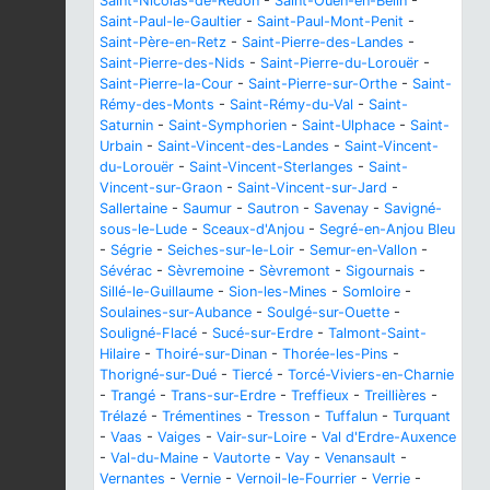
Saint-Nicolas-de-Redon
-
Saint-Ouen-en-Belin
-
Saint-Paul-le-Gaultier
-
Saint-Paul-Mont-Penit
-
Saint-Père-en-Retz
-
Saint-Pierre-des-Landes
-
Saint-Pierre-des-Nids
-
Saint-Pierre-du-Lorouër
-
Saint-Pierre-la-Cour
-
Saint-Pierre-sur-Orthe
-
Saint-
Rémy-des-Monts
-
Saint-Rémy-du-Val
-
Saint-
Saturnin
-
Saint-Symphorien
-
Saint-Ulphace
-
Saint-
Urbain
-
Saint-Vincent-des-Landes
-
Saint-Vincent-
du-Lorouër
-
Saint-Vincent-Sterlanges
-
Saint-
Vincent-sur-Graon
-
Saint-Vincent-sur-Jard
-
Sallertaine
-
Saumur
-
Sautron
-
Savenay
-
Savigné-
sous-le-Lude
-
Sceaux-d'Anjou
-
Segré-en-Anjou Bleu
-
Ségrie
-
Seiches-sur-le-Loir
-
Semur-en-Vallon
-
Sévérac
-
Sèvremoine
-
Sèvremont
-
Sigournais
-
Sillé-le-Guillaume
-
Sion-les-Mines
-
Somloire
-
Soulaines-sur-Aubance
-
Soulgé-sur-Ouette
-
Souligné-Flacé
-
Sucé-sur-Erdre
-
Talmont-Saint-
Hilaire
-
Thoiré-sur-Dinan
-
Thorée-les-Pins
-
Thorigné-sur-Dué
-
Tiercé
-
Torcé-Viviers-en-Charnie
-
Trangé
-
Trans-sur-Erdre
-
Treffieux
-
Treillières
-
Trélazé
-
Trémentines
-
Tresson
-
Tuffalun
-
Turquant
-
Vaas
-
Vaiges
-
Vair-sur-Loire
-
Val d'Erdre-Auxence
-
Val-du-Maine
-
Vautorte
-
Vay
-
Venansault
-
Vernantes
-
Vernie
-
Vernoil-le-Fourrier
-
Verrie
-