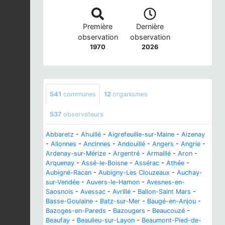
Première
Dernière
observation
observation
1970
2026
541
communes
12
organismes
537
observateurs
Abbaretz
-
Ahuillé
-
Aigrefeuille-sur-Maine
-
Aizenay
-
Allonnes
-
Ancinnes
-
Andouillé
-
Angers
-
Angrie
-
Ardenay-sur-Mérize
-
Argentré
-
Armaillé
-
Aron
-
Arquenay
-
Assé-le-Boisne
-
Assérac
-
Athée
-
Aubigné-Racan
-
Aubigny-Les Clouzeaux
-
Auchay-
sur-Vendée
-
Auvers-le-Hamon
-
Avesnes-en-
Saosnois
-
Avessac
-
Avrillé
-
Ballon-Saint Mars
-
Basse-Goulaine
-
Batz-sur-Mer
-
Baugé-en-Anjou
-
Bazoges-en-Pareds
-
Bazougers
-
Beaucouzé
-
Beaufay
-
Beaulieu-sur-Layon
-
Beaumont-Pied-de-