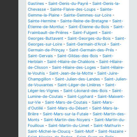
Gastines
-
Saint-Denis-du-Payré
-
Saint-Denis-la-
Chevasse
-
Sainte-Flaive-des-Loups
-
Sainte-
Gemme-la-Plaine
-
Sainte-Gemmes-sur-Loire
-
Sainte-Hermine
-
Sainte-Reine-de-Bretagne
-
Saint-
Étienne-de-Montluc
-
Saint-Étienne-du-Bois
-
Saint-
Fraimbault-de-Prières
-
Saint-Fulgent
-
Saint-
Georges-Buttavent
-
Saint-Georges-du-Bois
-
Saint-
Georges-sur-Loire
-
Saint-Germain-d'Arcé
-
Saint-
Germain-de-Prinçay
-
Saint-Germain-des-Prés
-
Saint-Gervais
-
Saint-Gildas-des-Bois
-
Saint-
Herblain
-
Saint-Hilaire-de-Chaléons
-
Saint-Hilaire-
de-Clisson
-
Saint-Hilaire-des-Loges
-
Saint-Hilaire-
le-Vouhis
-
Saint-Jean-de-la-Motte
-
Saint-Juire-
Champgillon
-
Saint-Julien-des-Landes
-
Saint-Julien-
de-Vouvantes
-
Saint-Léger-de-Linières
-
Saint-
Léger-les-Vignes
-
Saint-Léonard-des-Bois
-
Saint-
Lumine-de-Coutais
-
Saint-Lyphard
-
Saint-Maixent-
sur-Vie
-
Saint-Mars-de-Coutais
-
Saint-Mars-
d'Outillé
-
Saint-Mars-du-Désert
-
Saint-Mars-la-
Brière
-
Saint-Mars-sur-la-Futaie
-
Saint-Martin-des-
Monts
-
Saint-Martin-des-Noyers
-
Saint-Martin-du-
Fouilloux
-
Saint-Martin-du-Limet
-
Saint-Mathurin
-
Saint-Michel-le-Cloucq
-
Saint-Molf
-
Saint-Nazaire
-