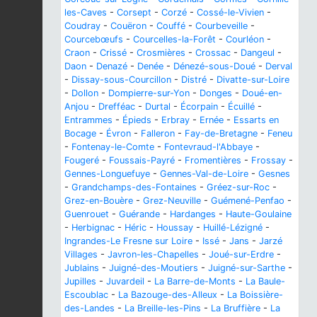
les-Caves
-
Corsept
-
Corzé
-
Cossé-le-Vivien
-
Coudray
-
Couëron
-
Couffé
-
Courbeveille
-
Courcebœufs
-
Courcelles-la-Forêt
-
Courléon
-
Craon
-
Crissé
-
Crosmières
-
Crossac
-
Dangeul
-
Daon
-
Denazé
-
Denée
-
Dénezé-sous-Doué
-
Derval
-
Dissay-sous-Courcillon
-
Distré
-
Divatte-sur-Loire
-
Dollon
-
Dompierre-sur-Yon
-
Donges
-
Doué-en-
Anjou
-
Drefféac
-
Durtal
-
Écorpain
-
Écuillé
-
Entrammes
-
Épieds
-
Erbray
-
Ernée
-
Essarts en
Bocage
-
Évron
-
Falleron
-
Fay-de-Bretagne
-
Feneu
-
Fontenay-le-Comte
-
Fontevraud-l'Abbaye
-
Fougeré
-
Foussais-Payré
-
Fromentières
-
Frossay
-
Gennes-Longuefuye
-
Gennes-Val-de-Loire
-
Gesnes
-
Grandchamps-des-Fontaines
-
Gréez-sur-Roc
-
Grez-en-Bouère
-
Grez-Neuville
-
Guémené-Penfao
-
Guenrouet
-
Guérande
-
Hardanges
-
Haute-Goulaine
-
Herbignac
-
Héric
-
Houssay
-
Huillé-Lézigné
-
Ingrandes-Le Fresne sur Loire
-
Issé
-
Jans
-
Jarzé
Villages
-
Javron-les-Chapelles
-
Joué-sur-Erdre
-
Jublains
-
Juigné-des-Moutiers
-
Juigné-sur-Sarthe
-
Jupilles
-
Juvardeil
-
La Barre-de-Monts
-
La Baule-
Escoublac
-
La Bazouge-des-Alleux
-
La Boissière-
des-Landes
-
La Breille-les-Pins
-
La Bruffière
-
La