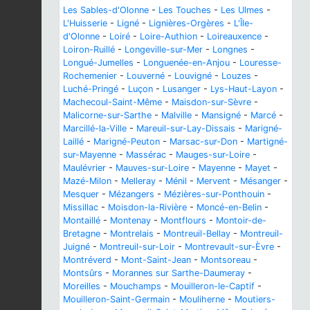
Les Sables-d'Olonne
-
Les Touches
-
Les Ulmes
-
L'Huisserie
-
Ligné
-
Lignières-Orgères
-
L'Île-
d'Olonne
-
Loiré
-
Loire-Authion
-
Loireauxence
-
Loiron-Ruillé
-
Longeville-sur-Mer
-
Longnes
-
Longué-Jumelles
-
Longuenée-en-Anjou
-
Louresse-
Rochemenier
-
Louverné
-
Louvigné
-
Louzes
-
Luché-Pringé
-
Luçon
-
Lusanger
-
Lys-Haut-Layon
-
Machecoul-Saint-Même
-
Maisdon-sur-Sèvre
-
Malicorne-sur-Sarthe
-
Malville
-
Mansigné
-
Marcé
-
Marcillé-la-Ville
-
Mareuil-sur-Lay-Dissais
-
Marigné-
Laillé
-
Marigné-Peuton
-
Marsac-sur-Don
-
Martigné-
sur-Mayenne
-
Massérac
-
Mauges-sur-Loire
-
Maulévrier
-
Mauves-sur-Loire
-
Mayenne
-
Mayet
-
Mazé-Milon
-
Melleray
-
Ménil
-
Mervent
-
Mésanger
-
Mesquer
-
Mézangers
-
Mézières-sur-Ponthouin
-
Missillac
-
Moisdon-la-Rivière
-
Moncé-en-Belin
-
Montaillé
-
Montenay
-
Montflours
-
Montoir-de-
Bretagne
-
Montrelais
-
Montreuil-Bellay
-
Montreuil-
Juigné
-
Montreuil-sur-Loir
-
Montrevault-sur-Èvre
-
Montréverd
-
Mont-Saint-Jean
-
Montsoreau
-
Montsûrs
-
Morannes sur Sarthe-Daumeray
-
Moreilles
-
Mouchamps
-
Mouilleron-le-Captif
-
Mouilleron-Saint-Germain
-
Mouliherne
-
Moutiers-