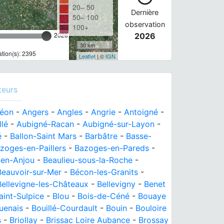
20– 50
Dernière
50– 100
observation
100+
2026
2026
30 km
tion(s): 2395
Leaflet
| ©
IGN
teurs
réon
-
Angers
-
Angles
-
Angrie
-
Antoigné
-
llé
-
Aubigné-Racan
-
Aubigné-sur-Layon
-
é
-
Ballon-Saint Mars
-
Barbâtre
-
Basse-
zoges-en-Paillers
-
Bazoges-en-Pareds
-
-en-Anjou
-
Beaulieu-sous-la-Roche
-
Beauvoir-sur-Mer
-
Bécon-les-Granits
-
Bellevigne-les-Châteaux
-
Bellevigny
-
Benet
aint-Sulpice
-
Blou
-
Bois-de-Céné
-
Bouaye
uenais
-
Bouillé-Courdault
-
Bouin
-
Bouloire
s
-
Briollay
-
Brissac Loire Aubance
-
Brossay