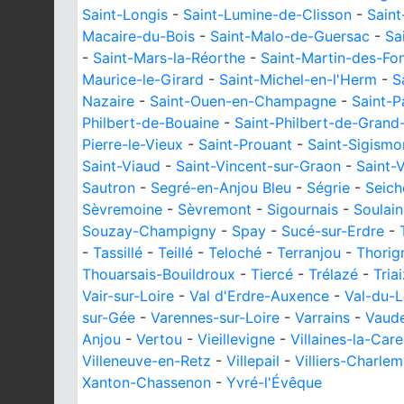
Saint-Longis
-
Saint-Lumine-de-Clisson
-
Sain
Macaire-du-Bois
-
Saint-Malo-de-Guersac
-
Sa
-
Saint-Mars-la-Réorthe
-
Saint-Martin-des-Fo
Maurice-le-Girard
-
Saint-Michel-en-l'Herm
-
S
Nazaire
-
Saint-Ouen-en-Champagne
-
Saint-P
Philbert-de-Bouaine
-
Saint-Philbert-de-Grand
Pierre-le-Vieux
-
Saint-Prouant
-
Saint-Sigism
Saint-Viaud
-
Saint-Vincent-sur-Graon
-
Saint-
Sautron
-
Segré-en-Anjou Bleu
-
Ségrie
-
Seich
Sèvremoine
-
Sèvremont
-
Sigournais
-
Soulai
Souzay-Champigny
-
Spay
-
Sucé-sur-Erdre
-
-
Tassillé
-
Teillé
-
Teloché
-
Terranjou
-
Thorig
Thouarsais-Bouildroux
-
Tiercé
-
Trélazé
-
Tria
Vair-sur-Loire
-
Val d'Erdre-Auxence
-
Val-du-
sur-Gée
-
Varennes-sur-Loire
-
Varrains
-
Vaud
Anjou
-
Vertou
-
Vieillevigne
-
Villaines-la-Care
Villeneuve-en-Retz
-
Villepail
-
Villiers-Charle
Xanton-Chassenon
-
Yvré-l'Évêque