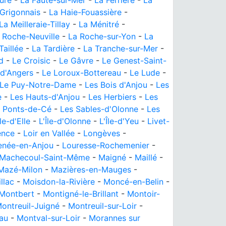
ure
-
La Faute-sur-Mer
-
La Ferrière
-
La
Grigonnais
-
La Haie-Fouassière
-
La Meilleraie-Tillay
-
La Ménitré
-
 Roche-Neuville
-
La Roche-sur-Yon
-
La
Taillée
-
La Tardière
-
La Tranche-sur-Mer
-
d
-
Le Croisic
-
Le Gâvre
-
Le Genest-Saint-
-d'Angers
-
Le Loroux-Bottereau
-
Le Lude
-
Le Puy-Notre-Dame
-
Les Bois d'Anjou
-
Les
e
-
Les Hauts-d'Anjou
-
Les Herbiers
-
Les
 Ponts-de-Cé
-
Les Sables-d'Olonne
-
Les
Île-d'Elle
-
L'Île-d'Olonne
-
L'Île-d'Yeu
-
Livet-
ence
-
Loir en Vallée
-
Longèves
-
enée-en-Anjou
-
Louresse-Rochemenier
-
Machecoul-Saint-Même
-
Maigné
-
Maillé
-
Mazé-Milon
-
Mazières-en-Mauges
-
llac
-
Moisdon-la-Rivière
-
Moncé-en-Belin
-
Montbert
-
Montigné-le-Brillant
-
Montoir-
ontreuil-Juigné
-
Montreuil-sur-Loir
-
au
-
Montval-sur-Loir
-
Morannes sur