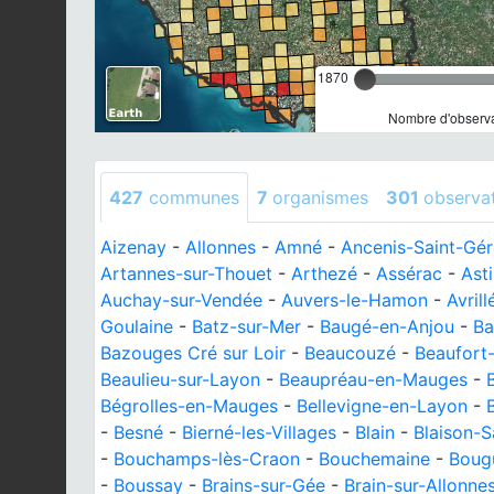
1870
Nombre d'observa
427
communes
7
organismes
301
observa
Aizenay
-
Allonnes
-
Amné
-
Ancenis-Saint-Gé
Artannes-sur-Thouet
-
Arthezé
-
Assérac
-
Asti
Auchay-sur-Vendée
-
Auvers-le-Hamon
-
Avrill
Goulaine
-
Batz-sur-Mer
-
Baugé-en-Anjou
-
Ba
Bazouges Cré sur Loir
-
Beaucouzé
-
Beaufort
Beaulieu-sur-Layon
-
Beaupréau-en-Mauges
-
Bégrolles-en-Mauges
-
Bellevigne-en-Layon
-
-
Besné
-
Bierné-les-Villages
-
Blain
-
Blaison-S
-
Bouchamps-lès-Craon
-
Bouchemaine
-
Boug
-
Boussay
-
Brains-sur-Gée
-
Brain-sur-Allonne