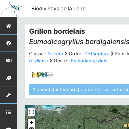
Biodiv'Pays de la Loire
Grillon bordelais
Eumodicogryllus bordigalensi
Classe :
Insecta
Ordre :
Orthoptera
Famill
Gryllinae
Genre :
Eumodicogryllus
1
taxon(s) inférieur(s)
+