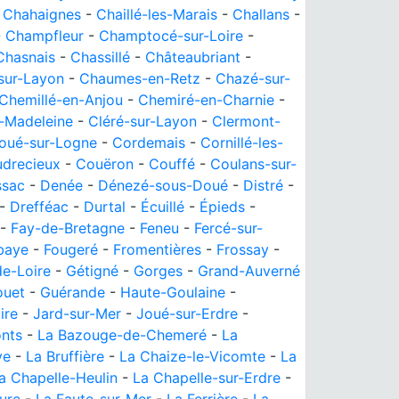
-
Chahaignes
-
Chaillé-les-Marais
-
Challans
-
-
Champfleur
-
Champtocé-sur-Loire
-
Chasnais
-
Chassillé
-
Châteaubriant
-
sur-Layon
-
Chaumes-en-Retz
-
Chazé-sur-
Chemillé-en-Anjou
-
Chemiré-en-Charnie
-
a-Madeleine
-
Cléré-sur-Layon
-
Clermont-
oué-sur-Logne
-
Cordemais
-
Cornillé-les-
drecieux
-
Couëron
-
Couffé
-
Coulans-sur-
ssac
-
Denée
-
Dénezé-sous-Doué
-
Distré
-
-
Drefféac
-
Durtal
-
Écuillé
-
Épieds
-
-
Fay-de-Bretagne
-
Feneu
-
Fercé-sur-
baye
-
Fougeré
-
Fromentières
-
Frossay
-
e-Loire
-
Gétigné
-
Gorges
-
Grand-Auverné
ouet
-
Guérande
-
Haute-Goulaine
-
ire
-
Jard-sur-Mer
-
Joué-sur-Erdre
-
nts
-
La Bazouge-de-Chemeré
-
La
ye
-
La Bruffière
-
La Chaize-le-Vicomte
-
La
a Chapelle-Heulin
-
La Chapelle-sur-Erdre
-