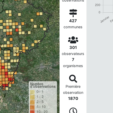
observations
427
communes
301
observateurs
7
organismes
Nombre
d'observations
Première
0– 1
observation
1– 2
1870
2– 5
5– 10
10– 20