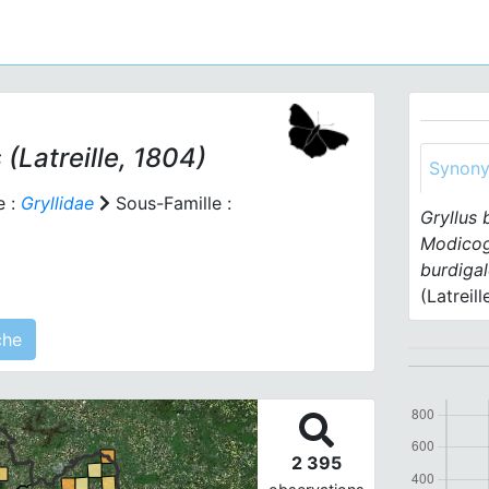
s
(Latreille, 1804)
Synon
e :
Gryllidae
Sous-Famille :
Gryllus 
Modicog
burdigal
(Latreill
 agrégé(s) sur cette fiche
2 395