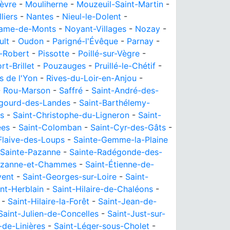
èvre
-
Mouliherne
-
Mouzeuil-Saint-Martin
-
liers
-
Nantes
-
Nieul-le-Dolent
-
ame-de-Monts
-
Noyant-Villages
-
Nozay
-
ult
-
Oudon
-
Parigné-l'Évêque
-
Parnay
-
-Robert
-
Pissotte
-
Poillé-sur-Vègre
-
rt-Brillet
-
Pouzauges
-
Pruillé-le-Chétif
-
s de l'Yon
-
Rives-du-Loir-en-Anjou
-
-
Rou-Marson
-
Saffré
-
Saint-André-des-
ugourd-des-Landes
-
Saint-Barthélemy-
ns
-
Saint-Christophe-du-Ligneron
-
Saint-
ées
-
Saint-Colomban
-
Saint-Cyr-des-Gâts
-
Flaive-des-Loups
-
Sainte-Gemme-la-Plaine
Sainte-Pazanne
-
Sainte-Radégonde-des-
uzanne-et-Chammes
-
Saint-Étienne-de-
vent
-
Saint-Georges-sur-Loire
-
Saint-
int-Herblain
-
Saint-Hilaire-de-Chaléons
-
-
Saint-Hilaire-la-Forêt
-
Saint-Jean-de-
Saint-Julien-de-Concelles
-
Saint-Just-sur-
-de-Linières
-
Saint-Léger-sous-Cholet
-