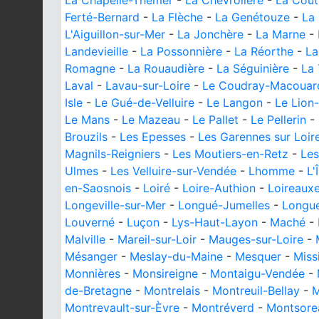
La Chapelle-Thémer
-
La Chevrolière
-
La Cout
Ferté-Bernard
-
La Flèche
-
La Genétouze
-
La 
L'Aiguillon-sur-Mer
-
La Jonchère
-
La Marne
-
Landevieille
-
La Possonnière
-
La Réorthe
-
La
Romagne
-
La Rouaudière
-
La Séguinière
-
La 
Laval
-
Lavau-sur-Loire
-
Le Coudray-Macouar
Isle
-
Le Gué-de-Velluire
-
Le Langon
-
Le Lion
Le Mans
-
Le Mazeau
-
Le Pallet
-
Le Pellerin
-
Brouzils
-
Les Epesses
-
Les Garennes sur Loir
Magnils-Reigniers
-
Les Moutiers-en-Retz
-
Les
Ulmes
-
Les Velluire-sur-Vendée
-
Lhomme
-
L'
en-Saosnois
-
Loiré
-
Loire-Authion
-
Loireaux
Longeville-sur-Mer
-
Longué-Jumelles
-
Longu
Louverné
-
Luçon
-
Lys-Haut-Layon
-
Maché
-
Malville
-
Mareil-sur-Loir
-
Mauges-sur-Loire
-
Mésanger
-
Meslay-du-Maine
-
Mesquer
-
Missi
Monnières
-
Monsireigne
-
Montaigu-Vendée
-
de-Bretagne
-
Montrelais
-
Montreuil-Bellay
-
M
Montrevault-sur-Èvre
-
Montréverd
-
Montsore