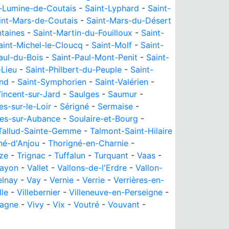
t-Lumine-de-Coutais
-
Saint-Lyphard
-
Saint-
int-Mars-de-Coutais
-
Saint-Mars-du-Désert
ntaines
-
Saint-Martin-du-Fouilloux
-
Saint-
aint-Michel-le-Cloucq
-
Saint-Molf
-
Saint-
aul-du-Bois
-
Saint-Paul-Mont-Penit
-
Saint-
-Lieu
-
Saint-Philbert-du-Peuple
-
Saint-
ond
-
Saint-Symphorien
-
Saint-Valérien
-
Vincent-sur-Jard
-
Saulges
-
Saumur
-
es-sur-le-Loir
-
Sérigné
-
Sermaise
-
nes-sur-Aubance
-
Soulaire-et-Bourg
-
Tallud-Sainte-Gemme
-
Talmont-Saint-Hilaire
né-d'Anjou
-
Thorigné-en-Charnie
-
ize
-
Trignac
-
Tuffalun
-
Turquant
-
Vaas
-
Layon
-
Vallet
-
Vallons-de-l'Erdre
-
Vallon-
elnay
-
Vay
-
Vernie
-
Verrie
-
Verrières-en-
lle
-
Villebernier
-
Villeneuve-en-Perseigne
-
magne
-
Vivy
-
Vix
-
Voutré
-
Vouvant
-