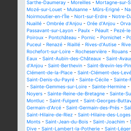
Sarthe-Daumeray
-
Moreilles
-
Mortagne-sur-S
Mozé-sur-Louet
-
Mulsanne
-
Mûrs-Erigné
-
Nal
Noirmoutier-en-l'Île
-
Nort-sur-Erdre
-
Notre-D
Nuaillé
-
Ombrée d'Anjou
-
Orée d'Anjou
-
Orva
Passavant-sur-Layon
-
Paulx
-
Péault
-
Pezé-le
Poiroux
-
Pontchâteau
-
Pornic
-
Pornichet
-
Po
Puceul
-
Renazé
-
Riaillé
-
Rives-d'Autise
-
Rive
Rochefort-sur-Loire
-
Rocheservière
-
Rouans
Eaux
-
Saint-Aubin-des-Châteaux
-
Saint-Ava
d'Anjou
-
Saint-Berthevin
-
Saint-Brevin-les-Pi
Clément-de-la-Place
-
Saint-Clément-des-Lev
Saint-Denis-du-Payré
-
Sainte-Cécile
-
Sainte-
-
Sainte-Gemmes-sur-Loire
-
Sainte-Hermine
-
Noyers
-
Sainte-Reine-de-Bretagne
-
Sainte-S
Montluc
-
Saint-Fulgent
-
Saint-Georges-Butta
Germain-d'Arcé
-
Saint-Germain-des-Prés
-
Sa
Saint-Hilaire-de-Riez
-
Saint-Hilaire-des-Loges
Monts
-
Saint-Jean-du-Bois
-
Saint-Joachim
-
Dive
-
Saint-Lambert-la-Potherie
-
Saint-Léger