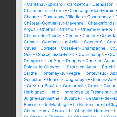
-
Cantenay-Épinard
-
Carquefou
-
Cernusson
Chalonnes-sur-Loire
-
Champagné-les-Marais
Changé
-
Chantenay-Villedieu
-
Chantonnay
-
Château-Gontier-sur-Mayenne
-
Chaudefonds-
Argos
-
Cheffes
-
Cheffois
-
Chémeré-le-Roi
-
Chemiré-le-Gaudin
-
Chenu
-
Cholet
-
Cizay-l
Créans
-
Conflans-sur-Anille
-
Connerré
-
Corc
Caves
-
Corsept
-
Cossé-en-Champagne
-
Cou
Gée
-
Courcelles-la-Forêt
-
Courchamps
-
Cro
Dompierre-sur-Yon
-
Donges
-
Doué-en-Anjou
Épineu-le-Chevreuil
-
Erdre-en-Anjou
-
Étriché
Sarthe
-
Fontenay-sur-Vègre
-
Fontevraud-l'Ab
Geneston
-
Gennes-Longuefuye
-
Gennes-Val-d
-
Grez-en-Bouère
-
Grosbreuil
-
Grues
-
Guenr
Herbignac
-
Héric
-
Ingrandes-Le Fresne sur Lo
Juigné-sur-Sarthe
-
Juvardeil
-
La Barre-de-Mo
Boissière-de-Montaigu
-
La Bretonnière-la-Cla
Chapelle-aux-Choux
-
La Chapelle-Hermier
-
L