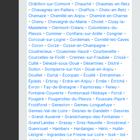
Châtillon-sur-Colmont
-
Chauché
-
Chaumes-en-Retz
-
Chavagnes-en-Paillers
-
Cheffois
-
Cheix-en-Retz
-
Chemazé
-
Chemillé-en-Anjou
-
Chemiré-en-Charnie
-
Chenu
-
Chevaigné-du-Maine
-
Cholet
-
Cizay-la-
Madeleine
-
Clermont-Créans
-
Colombiers-du-
Plessis
-
Commer
-
Conflans-sur-Anille
-
Congrier
-
Corcoué-sur-Logne
-
Cordemais
-
Cornillé-les-Caves
-
Coron
-
Corzé
-
Cossé-en-Champagne
-
Coudrecieux
-
Couesmes-Vaucé
-
Courbeveille
-
Courcelles-la-Forêt
-
Crennes-sur-Fraubée
-
Crissé
-
Cuillé
-
Dénezé-sous-Doué
-
Désertines
-
Distré
-
Dollon
-
Dompierre-sur-Yon
-
Doué-en-Anjou
-
Douillet
-
Durtal
-
Écorpain
-
Écuillé
-
Entrammes
-
Épieds
-
Erbray
-
Erdre-en-Anjou
-
Ernée
-
Étriché
-
Évron
-
Fay-de-Bretagne
-
Faymoreau
-
Feneu
-
Fontaine-Couverte
-
Fontevraud-l'Abbaye
-
Forcé
-
Fougeré
-
Fougerolles-du-Plessis
-
Foussais-Payré
-
Froidfond
-
Geneston
-
Gennes-Longuefuye
-
Gennes-Val-de-Loire
-
Gesnes-le-Gandelin
-
Gesvres
-
Grand-Auverné
-
Grandchamps-des-Fontaines
-
Grand'Landes
-
Grazay
-
Grez-Neuville
-
Grosbreuil
-
Guenrouet
-
Hambers
-
Hardanges
-
Héric
-
Huillé-
Lézigné
-
Ingrandes-Le Fresne sur Loire
-
Issé
-
Izé
-