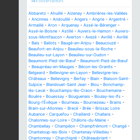
141
observateurs
Abbaretz
-
Ahuillé
-
Aizenay
-
Ambrières-les-Vallées
-
Ancinnes
-
Andouillé
-
Angers
-
Angrie
-
Argentré
-
Armaillé
-
Aron
-
Arquenay
-
Assé-le-Bérenger
-
Assé-le-Boisne
-
Astillé
-
Auvers-le-Hamon
-
Auvers-
sous-Montfaucon
-
Averton
-
Avezé
-
Avrillé
-
Avrillé
-
Bais
-
Ballots
-
Baugé-en-Anjou
-
Beaucouzé
-
Beaufort-en-Anjou
-
Beaulieu-sous-la-Roche
-
Beaulieu-sur-Layon
-
Beaulieu-sur-Oudon
-
Beaumont-Pied-de-Bœuf
-
Beaumont-Pied-de-Bœuf
-
Beaupréau-en-Mauges
-
Bécon-les-Granits
-
Belgeard
-
Bellevigne-en-Layon
-
Bellevigne-les-
Châteaux
-
Bellevigny
-
Berfay
-
Blain
-
Blaison-Saint-
Sulpice
-
Blandouet-Saint Jean
-
Blou
-
Bonchamp-
lès-Laval
-
Bouchamps-lès-Craon
-
Bouchemaine
-
Bouère
-
Bouessay
-
Bouguenais
-
Boulay-les-Ifs
-
Bourg-l'Évêque
-
Bourneau
-
Bournezeau
-
Brains
-
Brain-sur-Allonnes
-
Brecé
-
Brée
-
Brissac Loire
Aubance
-
Carquefou
-
Chailland
-
Challans
-
Chalonnes-sur-Loire
-
Châlons-du-Maine
-
Chambellay
-
Champéon
-
Champfrémont
-
Changé
-
Chanteloup-les-Bois
-
Chantenay-Villedieu
-
Chantonnay
-
Charchigné
-
Châteaubriant
-