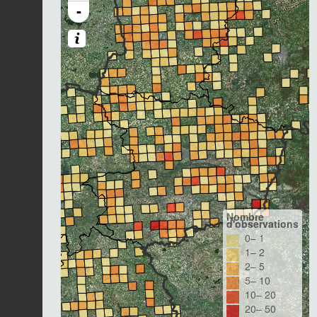
-
Nombre
d'observations
0– 1
1– 2
2– 5
5– 10
10– 20
20– 50