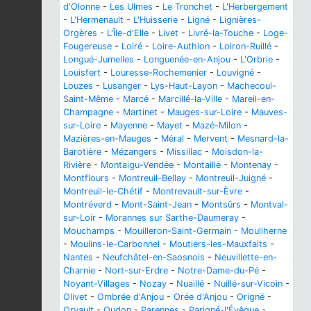
d'Olonne
-
Les Ulmes
-
Le Tronchet
-
L'Herbergement
-
L'Hermenault
-
L'Huisserie
-
Ligné
-
Lignières-
Orgères
-
L'Île-d'Elle
-
Livet
-
Livré-la-Touche
-
Loge-
Fougereuse
-
Loiré
-
Loire-Authion
-
Loiron-Ruillé
-
Longué-Jumelles
-
Longuenée-en-Anjou
-
L'Orbrie
-
Louisfert
-
Louresse-Rochemenier
-
Louvigné
-
Louzes
-
Lusanger
-
Lys-Haut-Layon
-
Machecoul-
Saint-Même
-
Marcé
-
Marcillé-la-Ville
-
Mareil-en-
Champagne
-
Martinet
-
Mauges-sur-Loire
-
Mauves-
sur-Loire
-
Mayenne
-
Mayet
-
Mazé-Milon
-
Mazières-en-Mauges
-
Méral
-
Mervent
-
Mesnard-la-
Barotière
-
Mézangers
-
Missillac
-
Moisdon-la-
Rivière
-
Montaigu-Vendée
-
Montaillé
-
Montenay
-
Montflours
-
Montreuil-Bellay
-
Montreuil-Juigné
-
Montreuil-le-Chétif
-
Montrevault-sur-Èvre
-
Montréverd
-
Mont-Saint-Jean
-
Montsûrs
-
Montval-
sur-Loir
-
Morannes sur Sarthe-Daumeray
-
Mouchamps
-
Mouilleron-Saint-Germain
-
Mouliherne
-
Moulins-le-Carbonnel
-
Moutiers-les-Mauxfaits
-
Nantes
-
Neufchâtel-en-Saosnois
-
Neuvillette-en-
Charnie
-
Nort-sur-Erdre
-
Notre-Dame-du-Pé
-
Noyant-Villages
-
Nozay
-
Nuaillé
-
Nuillé-sur-Vicoin
-
Olivet
-
Ombrée d'Anjou
-
Orée d'Anjou
-
Origné
-
Orvault
-
Oudon
-
Parennes
-
Parigné-l'Évêque
-