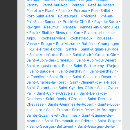
Parnay
-
Parné-sur-Roc
-
Peuton
-
Pezé-le-Robert
-
Pissotte
-
Placé
-
Plessé
-
Poiroux
-
Port-Brillet
-
Port-Saint-Père
-
Pouzauges
-
Précigné
-
Pré-en-
Pail-Saint-Samson
-
Pruillé-le-Chétif
-
Puy-de-Serre
-
Ravigny
-
Réaumur
-
Renazé
-
Rennes-en-Grenouilles
-
Rezé
-
Riaillé
-
Rives de l'Yon
-
Rives-du-Loir-en-
Anjou
-
Rocheservière
-
Rochetrejoux
-
Rouessé-
Vassé
-
Rougé
-
Rou-Marson
-
Ruillé-en-Champagne
-
Ruillé-Froid-Fonds
-
Saffré
-
Saint-Aignan-sur-Roë
-
Saint-André-des-Eaux
-
Saint-André-Goule-d'Oie
-
Saint-Aubin-des-Ormeaux
-
Saint-Aubin-du-Désert
-
Saint-Augustin-des-Bois
-
Saint-Barthélemy-d'Anjou
-
Saint-Baudelle
-
Saint-Berthevin
-
Saint-Berthevin-
la-Tannière
-
Saint-Brice
-
Saint-Calais-du-Désert
-
Saint-Charles-la-Forêt
-
Saint-Clément-de-la-Place
-
Saint-Colomban
-
Saint-Cyr-des-Gâts
-
Saint-Cyr-en-
Pail
-
Saint-Cyr-le-Gravelais
-
Saint-Denis-de-
Gastines
-
Saint-Denis-d'Orques
-
Saint-Denis-la-
Chevasse
-
Sainte-Gemmes-le-Robert
-
Sainte-Luce-
sur-Loire
-
Saint-Erblon
-
Sainte-Reine-de-Bretagne
-
Sainte-Suzanne-et-Chammes
-
Saint-Étienne-de-
Montluc
-
Saint-Fraimbault-de-Prières
-
Saint-Fulgent
-
Saint-Georges-Buttavent
-
Saint-Georges-de-la-