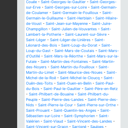
Couée
-
Saint-Georges-le-Gaultier
-
Saint-Georges-
sur-Erve
-
Saint-Georges-sur-Loire
-
Saint-Germain-
de-Coulamer
-
Saint-Germain-le-Fouilloux
-
Saint-
Germain-le-Guillaume
-
Saint-Herblain
-
Saint-Hilaire-
de-Voust
-
Saint-Jean-sur-Mayenne
-
Saint-Juire-
Champgillon
-
Saint-Julien-de-Vouvantes
-
Saint-
Lambert-la-Potherie
-
Saint-Laurent-sur-Sèvre
-
Saint-Léger
-
Saint-Léger-de-Linières
-
Saint-
Léonard-des-Bois
-
Saint-Loup-du-Dorat
-
Saint-
Loup-du-Gast
-
Saint-Mars-de-Coutais
-
Saint-Mars-
d'Outillé
-
Saint-Mars-la-Réorthe
-
Saint-Mars-sur-la-
Futaie
-
Saint-Martin-des-Fontaines
-
Saint-Martin-
des-Noyers
-
Saint-Martin-du-Fouilloux
-
Saint-
Martin-du-Limet
-
Saint-Maurice-des-Noues
-
Saint-
Michel-de-la-Roë
-
Saint-Michel-le-Cloucq
-
Saint-
Ouën-des-Toits
-
Saint-Ouen-en-Belin
-
Saint-Paul-
du-Bois
-
Saint-Paul-le-Gaultier
-
Saint-Père-en-Retz
-
Saint-Philbert-de-Bouaine
-
Saint-Philbert-du-
Peuple
-
Saint-Pierre-des-Landes
-
Saint-Pierre-des-
Nids
-
Saint-Pierre-la-Cour
-
Saint-Pierre-sur-Orthe
-
Saint-Prouant
-
Saint-Quentin-les-Anges
-
Saint-
Sébastien-sur-Loire
-
Saint-Symphorien
-
Saint-
Valérien
-
Saint-Viaud
-
Saint-Vincent-des-Landes
-
Saint-Vincent-sur-Graon
-
Sarrigné
-
Saulges
-