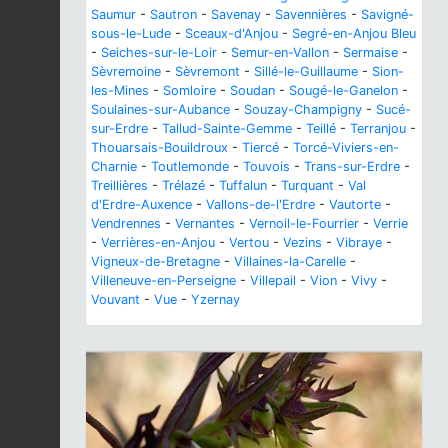
Saumur
-
Sautron
-
Savenay
-
Savennières
-
Savigné-
sous-le-Lude
-
Sceaux-d'Anjou
-
Segré-en-Anjou Bleu
-
Seiches-sur-le-Loir
-
Semur-en-Vallon
-
Sermaise
-
Sèvremoine
-
Sèvremont
-
Sillé-le-Guillaume
-
Sion-
les-Mines
-
Somloire
-
Soudan
-
Sougé-le-Ganelon
-
Soulaines-sur-Aubance
-
Souzay-Champigny
-
Sucé-
sur-Erdre
-
Tallud-Sainte-Gemme
-
Teillé
-
Terranjou
-
Thouarsais-Bouildroux
-
Tiercé
-
Torcé-Viviers-en-
Charnie
-
Toutlemonde
-
Touvois
-
Trans-sur-Erdre
-
Treillières
-
Trélazé
-
Tuffalun
-
Turquant
-
Val
d'Erdre-Auxence
-
Vallons-de-l'Erdre
-
Vautorte
-
Vendrennes
-
Vernantes
-
Vernoil-le-Fourrier
-
Verrie
-
Verrières-en-Anjou
-
Vertou
-
Vezins
-
Vibraye
-
Vigneux-de-Bretagne
-
Villaines-la-Carelle
-
Villeneuve-en-Perseigne
-
Villepail
-
Vion
-
Vivy
-
Vouvant
-
Vue
-
Yzernay