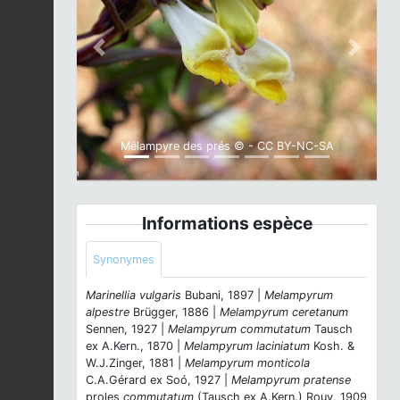
Previous
Next
Mélampyre des prés © - CC BY-NC-SA
Informations espèce
Synonymes
Marinellia vulgaris
Bubani, 1897 |
Melampyrum
alpestre
Brügger, 1886 |
Melampyrum ceretanum
Sennen, 1927 |
Melampyrum commutatum
Tausch
ex A.Kern., 1870 |
Melampyrum laciniatum
Kosh. &
W.J.Zinger, 1881 |
Melampyrum monticola
C.A.Gérard ex Soó, 1927 |
Melampyrum pratense
proles
commutatum
(Tausch ex A.Kern.) Rouy, 1909