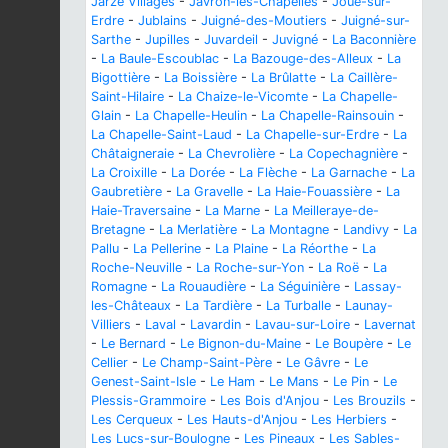
Jarzé Villages
-
Javron-les-Chapelles
-
Joué-sur-
Erdre
-
Jublains
-
Juigné-des-Moutiers
-
Juigné-sur-
Sarthe
-
Jupilles
-
Juvardeil
-
Juvigné
-
La Baconnière
-
La Baule-Escoublac
-
La Bazouge-des-Alleux
-
La
Bigottière
-
La Boissière
-
La Brûlatte
-
La Caillère-
Saint-Hilaire
-
La Chaize-le-Vicomte
-
La Chapelle-
Glain
-
La Chapelle-Heulin
-
La Chapelle-Rainsouin
-
La Chapelle-Saint-Laud
-
La Chapelle-sur-Erdre
-
La
Châtaigneraie
-
La Chevrolière
-
La Copechagnière
-
La Croixille
-
La Dorée
-
La Flèche
-
La Garnache
-
La
Gaubretière
-
La Gravelle
-
La Haie-Fouassière
-
La
Haie-Traversaine
-
La Marne
-
La Meilleraye-de-
Bretagne
-
La Merlatière
-
La Montagne
-
Landivy
-
La
Pallu
-
La Pellerine
-
La Plaine
-
La Réorthe
-
La
Roche-Neuville
-
La Roche-sur-Yon
-
La Roë
-
La
Romagne
-
La Rouaudière
-
La Séguinière
-
Lassay-
les-Châteaux
-
La Tardière
-
La Turballe
-
Launay-
Villiers
-
Laval
-
Lavardin
-
Lavau-sur-Loire
-
Lavernat
-
Le Bernard
-
Le Bignon-du-Maine
-
Le Boupère
-
Le
Cellier
-
Le Champ-Saint-Père
-
Le Gâvre
-
Le
Genest-Saint-Isle
-
Le Ham
-
Le Mans
-
Le Pin
-
Le
Plessis-Grammoire
-
Les Bois d'Anjou
-
Les Brouzils
-
Les Cerqueux
-
Les Hauts-d'Anjou
-
Les Herbiers
-
Les Lucs-sur-Boulogne
-
Les Pineaux
-
Les Sables-