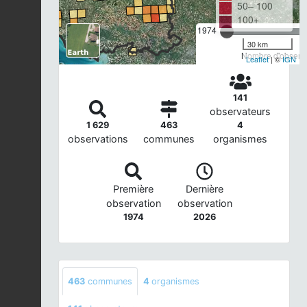
50– 100
100+
1974
30 km
Nombre d'observa
Leaflet
| ©
IGN
141
observateurs
1 629
463
4
observations
communes
organismes
Première
Dernière
observation
observation
1974
2026
463
communes
4
organismes