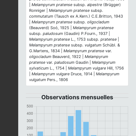
|
Melampyrum pratense
subsp.
alpestre
(Brügger)
Ronniger |
Melampyrum pratense
subsp.
commutatum
(Tausch ex A.Kern.) C.E.Britton, 1943
|
Melampyrum pratense
subsp.
oligocladum
(Beauverd) Soó, 1925 |
Melampyrum pratense
subsp.
paludosum
(Gaudin) P.Fourn., 1937 |
Melampyrum pratense
L., 1753 subsp.
pratense
|
Melampyrum pratense
subsp.
vulgatum
Schübl. &
G.Martens, 1834 |
Melampyrum pratense
var.
oligocladum
Beauverd, 1922 |
Melampyrum
pratense
var.
paludosum
Gaudin |
Melampyrum
sylvaticum
L., 1754 |
Melampyrum vulgare
Hill, 1756
|
Melampyrum vulgare
Druce, 1914 |
Melampyrum
vulgatum
Pers., 1806
Observations mensuelles