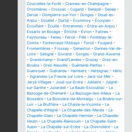
Courcelles-la-Forêt
-
Crannes-en-Champagne
-
Crosmières
-
Crossac
-
Cugand
-
Denazé
-
Denée
-
Derval
-
Dompierre-sur-Yon
-
Donges
-
Doué-en-
Anjou
-
Douillet
-
Durtal
-
Écommoy
-
Écorpain
-
Écouflant
-
Écuillé
-
Entrammes
-
Erdre-en-Anjou
-
Essarts en Bocage
-
Étriché
-
Évron
-
Fatines
-
Faymoreau
-
Feneu
-
Fercé
-
Fillé
-
Fontenay-le-
Comte
-
Fontevraud-l'Abbaye
-
Forcé
-
Fougeré
-
Fromentières
-
Frossay
-
Geneston
-
Gennes-Val-de-
Loire
-
Gétigné
-
Givrand
-
Gorges
-
Grand-Auverné
-
Grandchamp
-
Grand'Landes
-
Grazay
-
Grez-en-
Bouère
-
Grez-Neuville
-
Guémené-Penfao
-
Guenrouet
-
Guérande
-
Hambers
-
Herbignac
-
Héric
-
Ingrandes-Le Fresne sur Loire
-
Jard-sur-Mer
-
Jarzé Villages
-
Joué-sur-Erdre
-
Jublains
-
Juigné-
sur-Sarthe
-
Juvardeil
-
La Baule-Escoublac
-
La
Bazouge-de-Chemeré
-
La Bazouge-des-Alleux
-
La
Boissière
-
La Boissière-de-Montaigu
-
La Bruère-sur-
Loir
-
La Bruffière
-
La Chaize-le-Vicomte
-
La
Chapelle-d'Aligné
-
La Chapelle-des-Marais
-
La
Chapelle-Glain
-
La Chapelle-Hermier
-
La Chapelle-
Heulin
-
La Chapelle-Rainsouin
-
La Chapelle-Saint-
Aubin
-
La Chapelle-sur-Erdre
-
La Chevrolière
-
La