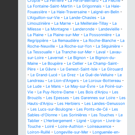
Cropte
-
La Ferrière
-
La Ferté-Bernard
-
La Flèche
-
La Fontaine-Saint-Martin
-
La Grigonnais
-
La Haie-
Fouassière
-
La Haie-Traversaine
-
Laigné-en-Belin
-
L'Aiguillon-sur-Vie
-
La Lande-Chasles
-
La
Limouzinière
-
La Marne
-
La Meilleraie-Tillay
-
La
Milesse
-
La Montagne
-
Landeronde
-
Landevieille
-
La Plaine
-
La Plaine-sur-Mer
-
La Possonnière
-
La
Regrippière
-
La Remaudière
-
La Roche-Blanche
-
La
Roche-Neuville
-
La Roche-sur-Yon
-
La Séguinière
-
La Tessoualle
-
La Tranche-sur-Mer
-
Laval
-
Lavau-
sur-Loire
-
Lavernat
-
Le Bignon
-
Le Bignon-du-
Maine
-
Le Boupère
-
Le Cellier
-
Le Champ-Saint-
Père
-
Le Gâvre
-
Le Genest-Saint-Isle
-
Le Girouard
-
Le Grand-Lucé
-
Le Grez
-
Le Gué-de-Velluire
-
Le
Landreau
-
Le Lion-d'Angers
-
Le Loroux-Bottereau
-
Le Lude
-
Le Mans
-
Le May-sur-Èvre
-
Le Poiré-sur-
Vie
-
Le Puy-Notre-Dame
-
Les Bois d'Anjou
-
Les
Brouzils
-
Les Epesses
-
Les Garennes sur Loire
-
Les
Hauts-d'Anjou
-
Les Herbiers
-
Les Landes-Genusson
-
Les Lucs-sur-Boulogne
-
Les Ponts-de-Cé
-
Les
Sables-d'Olonne
-
Les Sorinières
-
Les Touches
-
Le
Tablier
-
L'Herbergement
-
Ligné
-
Ligron
-
Livré-la-
Touche
-
Loiré
-
Loire-Authion
-
Loireauxence
-
Loiron-Ruillé
-
Longeville-sur-Mer
-
Longuenée-en-