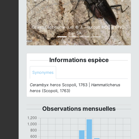
Previous
Next
Grand Capricorne (Le) © J. Touroult - CC BY-NC-
SA
Informations espèce
Synonymes
Cerambyx heros
Scopoli, 1763 |
Hammaticherus
heros
(Scopoli, 1763)
Observations mensuelles