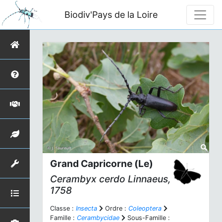
Biodiv'Pays de la Loire
Grand Capricorne (Le)
Cerambyx cerdo
Linnaeus,
1758
Classe :
Insecta
Ordre :
Coleoptera
Famille :
Cerambycidae
Sous-Famille :