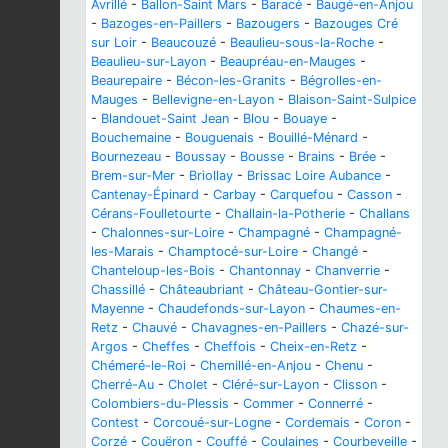
Avrillé
-
Ballon-Saint Mars
-
Baracé
-
Baugé-en-Anjou
-
Bazoges-en-Paillers
-
Bazougers
-
Bazouges Cré
sur Loir
-
Beaucouzé
-
Beaulieu-sous-la-Roche
-
Beaulieu-sur-Layon
-
Beaupréau-en-Mauges
-
Beaurepaire
-
Bécon-les-Granits
-
Bégrolles-en-
Mauges
-
Bellevigne-en-Layon
-
Blaison-Saint-Sulpice
-
Blandouet-Saint Jean
-
Blou
-
Bouaye
-
Bouchemaine
-
Bouguenais
-
Bouillé-Ménard
-
Bournezeau
-
Boussay
-
Bousse
-
Brains
-
Brée
-
Brem-sur-Mer
-
Briollay
-
Brissac Loire Aubance
-
Cantenay-Épinard
-
Carbay
-
Carquefou
-
Casson
-
Cérans-Foulletourte
-
Challain-la-Potherie
-
Challans
-
Chalonnes-sur-Loire
-
Champagné
-
Champagné-
les-Marais
-
Champtocé-sur-Loire
-
Changé
-
Chanteloup-les-Bois
-
Chantonnay
-
Chanverrie
-
Chassillé
-
Châteaubriant
-
Château-Gontier-sur-
Mayenne
-
Chaudefonds-sur-Layon
-
Chaumes-en-
Retz
-
Chauvé
-
Chavagnes-en-Paillers
-
Chazé-sur-
Argos
-
Cheffes
-
Cheffois
-
Cheix-en-Retz
-
Chémeré-le-Roi
-
Chemillé-en-Anjou
-
Chenu
-
Cherré-Au
-
Cholet
-
Cléré-sur-Layon
-
Clisson
-
Colombiers-du-Plessis
-
Commer
-
Connerré
-
Contest
-
Corcoué-sur-Logne
-
Cordemais
-
Coron
-
Corzé
-
Couëron
-
Couffé
-
Coulaines
-
Courbeveille
-