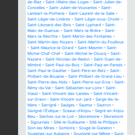
de-Riez
-
Saint-Hilaire-des-Loges
-
Saint-Julien-de-
Concelles
-
Saint-Julien-de-Vouvantes
-
Saint-
Lambert-la-Potherie
-
Saint-Laurent-de-la-Salle
-
Saint-Léger-de-Linières
-
Saint-Léger-sous-Cholet
-
Saint-Léonard-des-Bois
-
Saint-Lyphard
-
Saint-
Malo-de-Guersac
-
Saint-Mars-la-Brière
-
Saint-
Mars-la-Réorthe
-
Saint-Martin-des-Fontaines
-
Saint-Martin-des-Noyers
-
Saint-Martin-du-Fouilloux
-
Saint-Maurice-le-Girard
-
Saint-Mesmin
-
Saint-
Michel-Chef-Chef
-
Saint-Michel-le-Cloucq
-
Saint-
Nazaire
-
Saint-Nicolas-de-Redon
-
Saint-Ouen-de-
Mimbré
-
Saint-Paul-du-Bois
-
Saint-Paul-en-Pareds
-
Saint-Paul-le-Gaultier
-
Saint-Père-en-Retz
-
Saint-
Philbert-de-Bouaine
-
Saint-Philbert-de-Grand-Lieu
-
Saint-Pierre-des-Nids
-
Saint-Pierre-sur-Erve
-
Saint-
Rémy-du-Val
-
Saint-Sébastien-sur-Loire
-
Saint-
Viaud
-
Saint-Vincent-des-Landes
-
Saint-Vincent-
sur-Graon
-
Saint-Vincent-sur-Jard
-
Sargé-lès-le-
Mans
-
Sarrigné
-
Saulges
-
Saumur
-
Sautron
-
Savigné-l'Évêque
-
Sceaux-d'Anjou
-
Segré-en-Anjou
Bleu
-
Seiches-sur-le-Loir
-
Sèvremoine
-
Sèvremont
-
Sigournais
-
Sillé-le-Guillaume
-
Sillé-le-Philippe
-
Sion-les-Mines
-
Somloire
-
Sougé-le-Ganelon
-
Soulaines-sur-Aubance
-
Souvigné-sur-Même
-
Sucé-