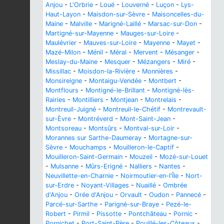
Anjou
-
L'Orbrie
-
Loué
-
Louverné
-
Luçon
-
Lys-
Haut-Layon
-
Maisdon-sur-Sèvre
-
Maisoncelles-du-
Maine
-
Malville
-
Marigné-Laillé
-
Marsac-sur-Don
-
Martigné-sur-Mayenne
-
Mauges-sur-Loire
-
Maulévrier
-
Mauves-sur-Loire
-
Mayenne
-
Mayet
-
Mazé-Milon
-
Ménil
-
Méral
-
Mervent
-
Mésanger
-
Meslay-du-Maine
-
Mesquer
-
Mézangers
-
Miré
-
Missillac
-
Moisdon-la-Rivière
-
Monnières
-
Monsireigne
-
Montaigu-Vendée
-
Montbert
-
Montflours
-
Montigné-le-Brillant
-
Montigné-lès-
Rairies
-
Montilliers
-
Montjean
-
Montrelais
-
Montreuil-Juigné
-
Montreuil-le-Chétif
-
Montrevault-
sur-Èvre
-
Montréverd
-
Mont-Saint-Jean
-
Montsoreau
-
Montsûrs
-
Montval-sur-Loir
-
Morannes sur Sarthe-Daumeray
-
Mortagne-sur-
Sèvre
-
Mouchamps
-
Mouilleron-le-Captif
-
Mouilleron-Saint-Germain
-
Mouzeil
-
Mozé-sur-Louet
-
Mulsanne
-
Mûrs-Erigné
-
Nalliers
-
Nantes
-
Neuvillette-en-Charnie
-
Noirmoutier-en-l'Île
-
Nort-
sur-Erdre
-
Noyant-Villages
-
Nuaillé
-
Ombrée
d'Anjou
-
Orée d'Anjou
-
Orvault
-
Oudon
-
Pannecé
-
Parcé-sur-Sarthe
-
Parigné-sur-Braye
-
Pezé-le-
Robert
-
Pirmil
-
Pissotte
-
Pontchâteau
-
Pornic
-
Pornichet
-
Port-Saint-Père
-
Pouillé-les-Côteaux
-