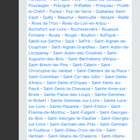
Pouzauges
-
Précigné
-
Préfailles
-
Prinquiau
-
Pruillé-
le-Chétif
-
Puceul
-
Puy-de-Serre
-
Quelaines-Saint-
Gault
-
Quilly
-
Réaumur
-
Remouillé
-
Renazé
-
Riaillé
-
Rives de l'Yon
-
Rives-du-Loir-en-Anjou
-
Rochefort-sur-Loire
-
Rocheservière
-
Rouessé-
Fontaine
-
Rouez
-
Rougé
-
Rouillon
-
Ruffigné
-
Sablé-sur-Sarthe
-
Sacé
-
Saffré
-
Saint-Aignan-de-
Couptrain
-
Saint-Aignan-Grandlieu
-
Saint-Aubin-de-
Locquenay
-
Saint-Aubin-des-Coudrais
-
Saint-
Augustin-des-Bois
-
Saint-Barthélemy-d'Anjou
-
Saint-Brevin-les-Pins
-
Saint-Célerin
-
Saint-
Christophe-du-Jambet
-
Saint-Clément-de-la-Place
-
Saint-Colomban
-
Saint-Cyr-des-Gâts
-
Saint-Denis-
d'Anjou
-
Saint-Denis-d'Orques
-
Saint-Denis-du-
Payré
-
Saint-Denis-la-Chevasse
-
Sainte-Anne-sur-
Brivet
-
Sainte-Flaive-des-Loups
-
Sainte-Gemmes-
le-Robert
-
Sainte-Gemmes-sur-Loire
-
Sainte-Luce-
sur-Loire
-
Sainte-Pazanne
-
Saint-Erblon
-
Saint-
Étienne-de-Montluc
-
Saint-Fulgent
-
Saint-Georges-
du-Bois
-
Saint-Georges-le-Gaultier
-
Saint-Georges-
sur-Loire
-
Saint-Germain-des-Prés
-
Saint-Germain-
le-Fouilloux
-
Saint-Gilles-Croix-de-Vie
-
Saint-
Herblain
-
Saint-Hilaire-de-Chaléons
-
Saint-Hilaire-