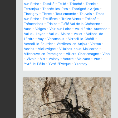
sur-Erdre
-
Tassillé
-
Teillé
-
Teloché
-
Tennie
-
Terranjou
-
Thorée-les-Pins
-
Thorigné-d'Anjou
-
Thorigny
-
Tiercé
-
Toutlemonde
-
Touvois
-
Trans-
sur-Erdre
-
Treillières
-
Treize-Vents
-
Trélazé
-
Trémentines
-
Triaize
-
Tuffé Val de la Chéronne
-
Vaas
-
Vaiges
-
Vair-sur-Loire
-
Val d'Erdre-Auxence
-
Val-du-Layon
-
Val-du-Maine
-
Vallet
-
Vallons-de-
l'Erdre
-
Vay
-
Venansault
-
Verneil-le-Chétif
-
Vernoil-le-Fourrier
-
Verrières-en-Anjou
-
Vertou
-
Vezins
-
Vieillevigne
-
Villaines-sous-Malicorne
-
Villeneuve-en-Perseigne
-
Villiers-Charlemagne
-
Vion
-
Vivoin
-
Vix
-
Volnay
-
Voutré
-
Vouvant
-
Vue
-
Yvré-le-Pôlin
-
Yvré-l'Évêque
-
Yzernay