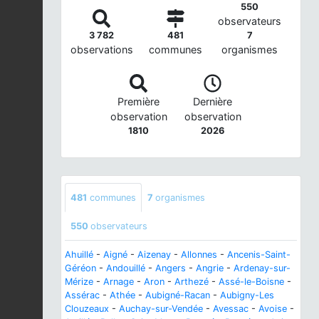
550
observateurs
3 782
481
7
observations
communes
organismes
Première
Dernière
observation
observation
1810
2026
481
communes
7
organismes
550
observateurs
Ahuillé
-
Aigné
-
Aizenay
-
Allonnes
-
Ancenis-Saint-
Géréon
-
Andouillé
-
Angers
-
Angrie
-
Ardenay-sur-
Mérize
-
Arnage
-
Aron
-
Arthezé
-
Assé-le-Boisne
-
Assérac
-
Athée
-
Aubigné-Racan
-
Aubigny-Les
Clouzeaux
-
Auchay-sur-Vendée
-
Avessac
-
Avoise
-