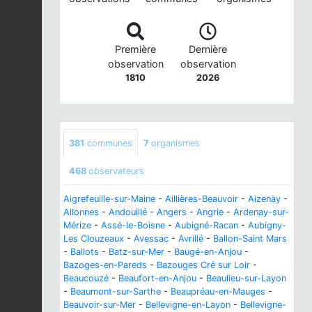
Première
Dernière
observation
observation
1810
2026
381
communes
7
organismes
468
observateurs
Aigrefeuille-sur-Maine
-
Aillières-Beauvoir
-
Aizenay
-
Allonnes
-
Andouillé
-
Angers
-
Angrie
-
Ardenay-sur-
Mérize
-
Assé-le-Boisne
-
Aubigné-Racan
-
Aubigny-
Les Clouzeaux
-
Avessac
-
Avrillé
-
Ballon-Saint Mars
-
Ballots
-
Batz-sur-Mer
-
Baugé-en-Anjou
-
Bazoges-en-Pareds
-
Bazouges Cré sur Loir
-
Beaucouzé
-
Beaufort-en-Anjou
-
Beaulieu-sur-Layon
-
Beaumont-sur-Sarthe
-
Beaupréau-en-Mauges
-
Beauvoir-sur-Mer
-
Bellevigne-en-Layon
-
Bellevigne-