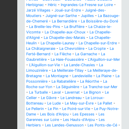
Herbignac
-
Héric
-
Ingrandes-Le Fresne sur Loire
-
Jarzé Villages
-
Joué-sur-Erdre
-
Juigné-des-
Moutiers
-
Juigné-sur-Sarthe
-
Jupilles
-
La Bazouge-
de-Chemeré
-
La Bernardière
-
La Boissière-du-Doré
-
La Breille-les-Pins
-
La Bruffière
-
La Chaize-le-
Vicomte
-
La Chapelle-aux-Choux
-
La Chapelle-
d'Aligné
-
La Chapelle-des-Marais
-
La Chapelle-
Heulin
-
La Chapelle-Launay
-
La Chapelle-sur-Erdre
-
La Châtaigneraie
-
La Chevrolière
-
La Cropte
-
La
Ferté-Bernard
-
La Flèche
-
La Garnache
-
La
Gaubretière
-
La Haie-Fouassière
-
L'Aiguillon-sur-Mer
-
L'Aiguillon-sur-Vie
-
La Lande-Chasles
-
La
Limouzinière
-
La Meilleraie-Tillay
-
La Meilleraye-de-
Bretagne
-
La Montagne
-
Landevieille
-
La Plaine
-
La
Possonnière
-
La Rabatelière
-
La Réorthe
-
La
Roche-sur-Yon
-
La Séguinière
-
La Tranche-sur-Mer
-
La Turballe
-
Laval
-
Lavernat
-
Le Bignon
-
Le
Cellier
-
Le Gâvre
-
Le Landreau
-
Le Loroux-
Bottereau
-
Le Lude
-
Le May-sur-Èvre
-
Le Pallet
-
Le Pellerin
-
Le Pin
-
Le Poiré-sur-Vie
-
Le Puy-Notre-
Dame
-
Les Bois d'Anjou
-
Les Epesses
-
Les
Garennes sur Loire
-
Les Hauts-d'Anjou
-
Les
Herbiers
-
Les Landes-Genusson
-
Les Ponts-de-Cé
-