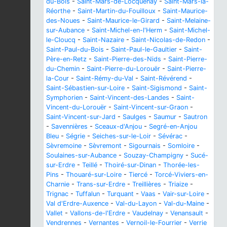
du-Bois
-
Saint-Mars-de-Locquenay
-
Saint-Mars-la-
Réorthe
-
Saint-Martin-du-Fouilloux
-
Saint-Maurice-
des-Noues
-
Saint-Maurice-le-Girard
-
Saint-Melaine-
sur-Aubance
-
Saint-Michel-en-l'Herm
-
Saint-Michel-
le-Cloucq
-
Saint-Nazaire
-
Saint-Nicolas-de-Redon
-
Saint-Paul-du-Bois
-
Saint-Paul-le-Gaultier
-
Saint-
Père-en-Retz
-
Saint-Pierre-des-Nids
-
Saint-Pierre-
du-Chemin
-
Saint-Pierre-du-Lorouër
-
Saint-Pierre-
la-Cour
-
Saint-Rémy-du-Val
-
Saint-Révérend
-
Saint-Sébastien-sur-Loire
-
Saint-Sigismond
-
Saint-
Symphorien
-
Saint-Vincent-des-Landes
-
Saint-
Vincent-du-Lorouër
-
Saint-Vincent-sur-Graon
-
Saint-Vincent-sur-Jard
-
Saulges
-
Saumur
-
Sautron
-
Savennières
-
Sceaux-d'Anjou
-
Segré-en-Anjou
Bleu
-
Ségrie
-
Seiches-sur-le-Loir
-
Sévérac
-
Sèvremoine
-
Sèvremont
-
Sigournais
-
Somloire
-
Soulaines-sur-Aubance
-
Souzay-Champigny
-
Sucé-
sur-Erdre
-
Teillé
-
Thoiré-sur-Dinan
-
Thorée-les-
Pins
-
Thouaré-sur-Loire
-
Tiercé
-
Torcé-Viviers-en-
Charnie
-
Trans-sur-Erdre
-
Treillières
-
Triaize
-
Trignac
-
Tuffalun
-
Turquant
-
Vaas
-
Vair-sur-Loire
-
Val d'Erdre-Auxence
-
Val-du-Layon
-
Val-du-Maine
-
Vallet
-
Vallons-de-l'Erdre
-
Vaudelnay
-
Venansault
-
Vendrennes
-
Vernantes
-
Vernoil-le-Fourrier
-
Verrie