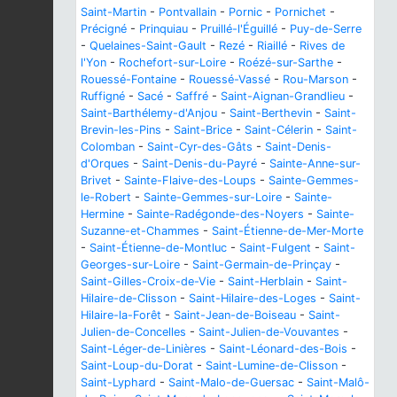
Saint-Martin
-
Pontvallain
-
Pornic
-
Pornichet
-
Précigné
-
Prinquiau
-
Pruillé-l'Éguillé
-
Puy-de-Serre
-
Quelaines-Saint-Gault
-
Rezé
-
Riaillé
-
Rives de
l'Yon
-
Rochefort-sur-Loire
-
Roézé-sur-Sarthe
-
Rouessé-Fontaine
-
Rouessé-Vassé
-
Rou-Marson
-
Ruffigné
-
Sacé
-
Saffré
-
Saint-Aignan-Grandlieu
-
Saint-Barthélemy-d'Anjou
-
Saint-Berthevin
-
Saint-
Brevin-les-Pins
-
Saint-Brice
-
Saint-Célerin
-
Saint-
Colomban
-
Saint-Cyr-des-Gâts
-
Saint-Denis-
d'Orques
-
Saint-Denis-du-Payré
-
Sainte-Anne-sur-
Brivet
-
Sainte-Flaive-des-Loups
-
Sainte-Gemmes-
le-Robert
-
Sainte-Gemmes-sur-Loire
-
Sainte-
Hermine
-
Sainte-Radégonde-des-Noyers
-
Sainte-
Suzanne-et-Chammes
-
Saint-Étienne-de-Mer-Morte
-
Saint-Étienne-de-Montluc
-
Saint-Fulgent
-
Saint-
Georges-sur-Loire
-
Saint-Germain-de-Prinçay
-
Saint-Gilles-Croix-de-Vie
-
Saint-Herblain
-
Saint-
Hilaire-de-Clisson
-
Saint-Hilaire-des-Loges
-
Saint-
Hilaire-la-Forêt
-
Saint-Jean-de-Boiseau
-
Saint-
Julien-de-Concelles
-
Saint-Julien-de-Vouvantes
-
Saint-Léger-de-Linières
-
Saint-Léonard-des-Bois
-
Saint-Loup-du-Dorat
-
Saint-Lumine-de-Clisson
-
Saint-Lyphard
-
Saint-Malo-de-Guersac
-
Saint-Malô-