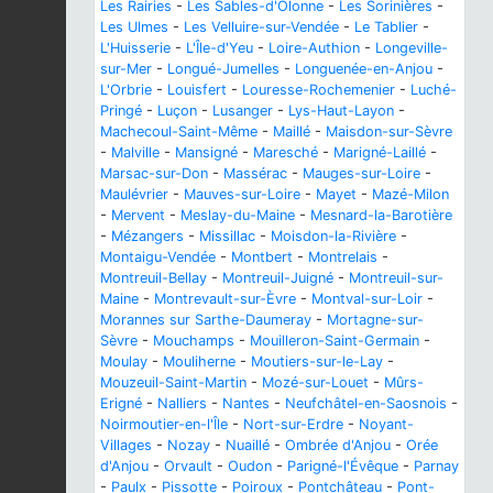
Les Rairies
-
Les Sables-d'Olonne
-
Les Sorinières
-
Les Ulmes
-
Les Velluire-sur-Vendée
-
Le Tablier
-
L'Huisserie
-
L'Île-d'Yeu
-
Loire-Authion
-
Longeville-
sur-Mer
-
Longué-Jumelles
-
Longuenée-en-Anjou
-
L'Orbrie
-
Louisfert
-
Louresse-Rochemenier
-
Luché-
Pringé
-
Luçon
-
Lusanger
-
Lys-Haut-Layon
-
Machecoul-Saint-Même
-
Maillé
-
Maisdon-sur-Sèvre
-
Malville
-
Mansigné
-
Maresché
-
Marigné-Laillé
-
Marsac-sur-Don
-
Massérac
-
Mauges-sur-Loire
-
Maulévrier
-
Mauves-sur-Loire
-
Mayet
-
Mazé-Milon
-
Mervent
-
Meslay-du-Maine
-
Mesnard-la-Barotière
-
Mézangers
-
Missillac
-
Moisdon-la-Rivière
-
Montaigu-Vendée
-
Montbert
-
Montrelais
-
Montreuil-Bellay
-
Montreuil-Juigné
-
Montreuil-sur-
Maine
-
Montrevault-sur-Èvre
-
Montval-sur-Loir
-
Morannes sur Sarthe-Daumeray
-
Mortagne-sur-
Sèvre
-
Mouchamps
-
Mouilleron-Saint-Germain
-
Moulay
-
Mouliherne
-
Moutiers-sur-le-Lay
-
Mouzeuil-Saint-Martin
-
Mozé-sur-Louet
-
Mûrs-
Erigné
-
Nalliers
-
Nantes
-
Neufchâtel-en-Saosnois
-
Noirmoutier-en-l'Île
-
Nort-sur-Erdre
-
Noyant-
Villages
-
Nozay
-
Nuaillé
-
Ombrée d'Anjou
-
Orée
d'Anjou
-
Orvault
-
Oudon
-
Parigné-l'Évêque
-
Parnay
-
Paulx
-
Pissotte
-
Poiroux
-
Pontchâteau
-
Pont-