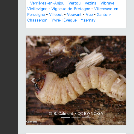
-
Verrières-en-Anjou
-
Vertou
-
Vezins
-
Vibraye
-
Vieillevigne
-
Vigneux-de-Bretagne
-
Villeneuve-en-
Perseigne
-
Villepot
-
Vouvant
-
Vue
-
Xanton-
Chassenon
-
Yvré-l'Évêque
-
Yzernay
Previous
Next
© B. Calmont - CC BY-NC-SA