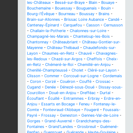
les-Châteaux
-
Bessé-sur-Braye
-
Blain
-
Bouaye
-
Bouchemaine
-
Bouessay
-
Bouguenais
-
Bouin
-
Bourg-l'Évêque
-
Bourneau
-
Boussay
-
Brains
-
Brain-sur-Allonnes
-
Brissac Loire Aubance
-
Candé
-
Cantenay-Épinard
-
Carquefou
-
Casson
-
Cernusson
-
Challain-la-Potherie
-
Chalonnes-sur-Loire
-
Champagné-les-Marais
-
Chanteloup-les-Bois
-
Chantonnay
-
Châteaubriant
-
Château-Gontier-sur-
Mayenne
-
Château-Thébaud
-
Chaudefonds-sur-
Layon
-
Chaumes-en-Retz
-
Chauvé
-
Chavagnes-
les-Redoux
-
Chazé-sur-Argos
-
Cheffois
-
Cheix-
en-Retz
-
Chémeré-le-Roi
-
Chemillé-en-Anjou
-
Chenillé-Champteussé
-
Cholet
-
Cléré-sur-Layon
-
Clisson
-
Commer
-
Corcoué-sur-Logne
-
Cordemais
-
Coron
-
Corzé
-
Couëron
-
Couffé
-
Crossac
-
Cugand
-
Denée
-
Dénezé-sous-Doué
-
Dissay-sous-
Courcillon
-
Doué-en-Anjou
-
Drefféac
-
Durtal
-
Écouflant
-
Écuillé
-
Entrammes
-
Erbray
-
Erdre-en-
Anjou
-
Essarts en Bocage
-
Feneu
-
Fontenay-le-
Comte
-
Fontevraud-l'Abbaye
-
Fougeré
-
Foussais-
Payré
-
Frossay
-
Geneston
-
Gennes-Val-de-Loire
-
Gorges
-
Grand-Auverné
-
Grandchamps-des-
Fontaines
-
Grand'Landes
-
Grosbreuil
-
Guémené-
Penfao
-
Guenrouet
-
Guérande
-
Haute-Goulaine
-