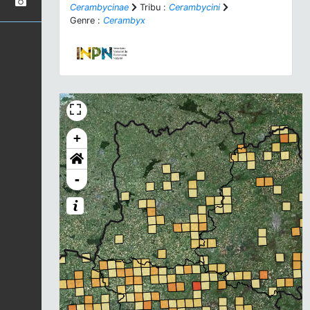
Cerambycinae
Tribu :
Cerambycini
Genre :
Cerambyx
+
-