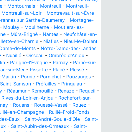
e
-
Montournais
-
Montreuil
-
Montreuil-
-
Montreuil-sur-Loir
-
Montrevault-sur-Èvre
-
rannes sur Sarthe-Daumeray
-
Mortagne-
-
Moulay
-
Mouliherne
-
Moutiers-les-
nne
-
Mûrs-Erigné
-
Nantes
-
Neufchâtel-en-
llette-en-Charnie
-
Niafles
-
Nieul-le-Dolent
-Dame-de-Monts
-
Notre-Dame-des-Landes
y
-
Nuaillé
-
Oisseau
-
Ombrée d'Anjou
-
lin
-
Parigné-l'Évêque
-
Parnay
-
Parné-sur-
iac-sur-Mer
-
Pissotte
-
Placé
-
Plessé
-
-Martin
-
Pornic
-
Pornichet
-
Pouzauges
-
-Saint-Samson
-
Préfailles
-
Prinquiau
-
y
-
Réaumur
-
Remouillé
-
Renazé
-
Requeil
-
-
Rives-du-Loir-en-Anjou
-
Rochefort-sur-
nay
-
Rouans
-
Rouessé-Vassé
-
Rouez
-
uillé-en-Champagne
-
Ruillé-Froid-Fonds
-
des-Eaux
-
Saint-André-Goule-d'Oie
-
Saint-
aux
-
Saint-Aubin-des-Ormeaux
-
Saint-