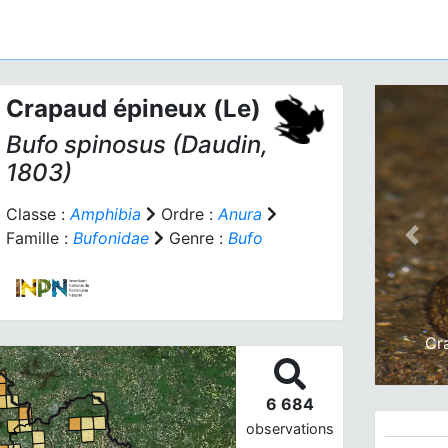
Crapaud épineux (Le)
Bufo spinosus
(Daudin,
1803)
Classe :
Amphibia
Ordre :
Anura
Famille :
Bufonidae
Genre :
Bufo
Prev
Cr
6 684
observations