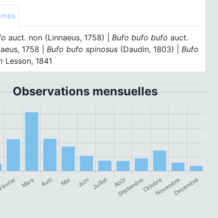
ymes
fo
auct. non (Linnaeus, 1758) |
Bufo bufo bufo
auct.
naeus, 1758 |
Bufo bufo spinosus
(Daudin, 1803) |
Bufo
m
Lesson, 1841
Observations mensuelles