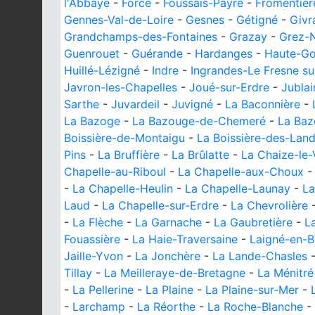
l'Abbaye
-
Forcé
-
Foussais-Payré
-
Fromentièr
Gennes-Val-de-Loire
-
Gesnes
-
Gétigné
-
Givr
Grandchamps-des-Fontaines
-
Grazay
-
Grez-N
Guenrouet
-
Guérande
-
Hardanges
-
Haute-Go
Huillé-Lézigné
-
Indre
-
Ingrandes-Le Fresne su
Javron-les-Chapelles
-
Joué-sur-Erdre
-
Jublai
Sarthe
-
Juvardeil
-
Juvigné
-
La Baconnière
-
La Bazoge
-
La Bazouge-de-Chemeré
-
La Baz
Boissière-de-Montaigu
-
La Boissière-des-Lan
Pins
-
La Bruffière
-
La Brûlatte
-
La Chaize-le
Chapelle-au-Riboul
-
La Chapelle-aux-Choux
-
La Chapelle-Heulin
-
La Chapelle-Launay
-
La
Laud
-
La Chapelle-sur-Erdre
-
La Chevrolière
-
La Flèche
-
La Garnache
-
La Gaubretière
-
L
Fouassière
-
La Haie-Traversaine
-
Laigné-en-B
Jaille-Yvon
-
La Jonchère
-
La Lande-Chasles
Tillay
-
La Meilleraye-de-Bretagne
-
La Ménitré
-
La Pellerine
-
La Plaine
-
La Plaine-sur-Mer
-
-
Larchamp
-
La Réorthe
-
La Roche-Blanche
-