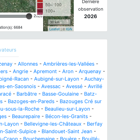
Dernière
50– 100
observation
100+
2026
2026
30 km
tion(s): 6684
Leaflet
| ©
IGN
vateurs
zenay
-
Allonnes
-
Ambrières-les-Vallées
-
ers
-
Angrie
-
Apremont
-
Aron
-
Arquenay
-
bigné-Racan
-
Aubigné-sur-Layon
-
Auchay-
es-en-Saosnois
-
Avessac
-
Avessé
-
Avrillé
aracé
-
Barbâtre
-
Basse-Goulaine
-
Batz-
rs
-
Bazoges-en-Pareds
-
Bazouges Cré sur
eu-sous-la-Roche
-
Beaulieu-sur-Layon
-
ges
-
Beaurepaire
-
Bécon-les-Granits
-
en-Layon
-
Bellevigne-les-Châteaux
-
Berfay
on-Saint-Sulpice
-
Blandouet-Saint Jean
-
s-Craon
-
Bouchemaine
-
Bouère
-
Bouillé-