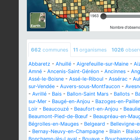
1963
Nombre d'observa
662
communes
11
organismes
1026
obser
Abbaretz
-
Ahuillé
-
Aigrefeuille-sur-Maine
-
Ai
Amné
-
Ancenis-Saint-Géréon
-
Ancinnes
-
Ang
Assé-le-Boisne
-
Assé-le-Riboul
-
Assérac
-
Au
sur-Vendée
-
Auvers-sous-Montfaucon
-
Avesn
-
Avrillé
-
Bais
-
Ballon-Saint Mars
-
Ballots
-
B
sur-Mer
-
Baugé-en-Anjou
-
Bazoges-en-Paille
Loir
-
Beaucouzé
-
Beaufort-en-Anjou
-
Beauli
Beaumont-Pied-de-Bœuf
-
Beaupréau-en-Mau
Bégrolles-en-Mauges
-
Belgeard
-
Bellevigne-
-
Bernay-Neuvy-en-Champagne
-
Blain
-
Blais
Bonchamp-lès-Laval
-
Bouaye
-
Bouchamps-lè