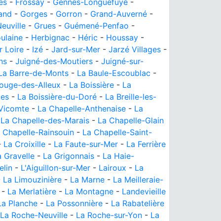
es
-
Frossay
-
Gennes-Longuefuye
-
and
-
Gorges
-
Gorron
-
Grand-Auverné
-
euville
-
Grues
-
Guémené-Penfao
-
ulaine
-
Herbignac
-
Héric
-
Houssay
-
r Loire
-
Izé
-
Jard-sur-Mer
-
Jarzé Villages
-
ns
-
Juigné-des-Moutiers
-
Juigné-sur-
La Barre-de-Monts
-
La Baule-Escoublac
-
ouge-des-Alleux
-
La Boissière
-
La
des
-
La Boissière-du-Doré
-
La Breille-les-
-Vicomte
-
La Chapelle-Anthenaise
-
La
-
La Chapelle-des-Marais
-
La Chapelle-Glain
 Chapelle-Rainsouin
-
La Chapelle-Saint-
-
La Croixille
-
La Faute-sur-Mer
-
La Ferrière
a Gravelle
-
La Grigonnais
-
La Haie-
elin
-
L'Aiguillon-sur-Mer
-
Lairoux
-
La
-
La Limouzinière
-
La Marne
-
La Meilleraie-
-
La Merlatière
-
La Montagne
-
Landevieille
La Planche
-
La Possonnière
-
La Rabatelière
La Roche-Neuville
-
La Roche-sur-Yon
-
La