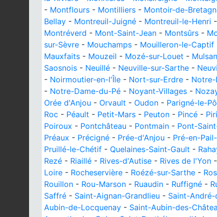
-
Montflours
-
Montilliers
-
Montoir-de-Bretagn
Bellay
-
Montreuil-Juigné
-
Montreuil-le-Henri
Montréverd
-
Mont-Saint-Jean
-
Montsûrs
-
Mo
sur-Sèvre
-
Mouchamps
-
Mouilleron-le-Captif
Mauxfaits
-
Mouzeil
-
Mozé-sur-Louet
-
Mulsa
Saosnois
-
Neuillé
-
Neuville-sur-Sarthe
-
Neuvi
-
Noirmoutier-en-l'Île
-
Nort-sur-Erdre
-
Notre
-
Notre-Dame-du-Pé
-
Noyant-Villages
-
Noza
Orée d'Anjou
-
Orvault
-
Oudon
-
Parigné-le-Pô
Roc
-
Péault
-
Petit-Mars
-
Peuton
-
Pincé
-
Pir
Poiroux
-
Pontchâteau
-
Pontmain
-
Pont-Saint
Préaux
-
Précigné
-
Prée-d'Anjou
-
Pré-en-Pail
Pruillé-le-Chétif
-
Quelaines-Saint-Gault
-
Raha
Rezé
-
Riaillé
-
Rives-d'Autise
-
Rives de l'Yon
Loire
-
Rocheservière
-
Roézé-sur-Sarthe
-
Ros
Rouillon
-
Rou-Marson
-
Ruaudin
-
Ruffigné
-
R
Saffré
-
Saint-Aignan-Grandlieu
-
Saint-André-
Aubin-de-Locquenay
-
Saint-Aubin-des-Châte