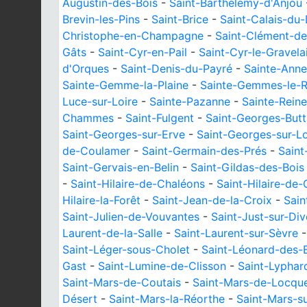
Augustin-des-Bois
-
Saint-Barthélemy-d'Anjou
Brevin-les-Pins
-
Saint-Brice
-
Saint-Calais-du
Christophe-en-Champagne
-
Saint-Clément-de
Gâts
-
Saint-Cyr-en-Pail
-
Saint-Cyr-le-Gravela
d'Orques
-
Saint-Denis-du-Payré
-
Sainte-Anne
Sainte-Gemme-la-Plaine
-
Sainte-Gemmes-le-R
Luce-sur-Loire
-
Sainte-Pazanne
-
Sainte-Rein
Chammes
-
Saint-Fulgent
-
Saint-Georges-Butt
Saint-Georges-sur-Erve
-
Saint-Georges-sur-Lo
de-Coulamer
-
Saint-Germain-des-Prés
-
Saint
Saint-Gervais-en-Belin
-
Saint-Gildas-des-Bois
-
Saint-Hilaire-de-Chaléons
-
Saint-Hilaire-de-
Hilaire-la-Forêt
-
Saint-Jean-de-la-Croix
-
Sain
Saint-Julien-de-Vouvantes
-
Saint-Just-sur-Div
Laurent-de-la-Salle
-
Saint-Laurent-sur-Sèvre
Saint-Léger-sous-Cholet
-
Saint-Léonard-des-
Gast
-
Saint-Lumine-de-Clisson
-
Saint-Lyphar
Saint-Mars-de-Coutais
-
Saint-Mars-de-Locqu
Désert
-
Saint-Mars-la-Réorthe
-
Saint-Mars-s