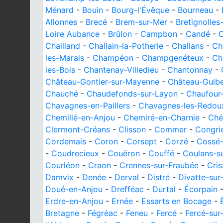
Ménard
-
Bouin
-
Bourg-l'Évêque
-
Bourneau
-
Allonnes
-
Brecé
-
Brem-sur-Mer
-
Bretignolles
Loire Aubance
-
Brûlon
-
Campbon
-
Candé
-
Chailland
-
Challain-la-Potherie
-
Challans
-
Ch
les-Marais
-
Champéon
-
Champgenéteux
-
Ch
les-Bois
-
Chantenay-Villedieu
-
Chantonnay
-
Château-Gontier-sur-Mayenne
-
Château-Guibe
Chauché
-
Chaudefonds-sur-Layon
-
Chaufour
Chavagnes-en-Paillers
-
Chavagnes-les-Redou
Chemillé-en-Anjou
-
Chemiré-en-Charnie
-
Ché
Clermont-Créans
-
Clisson
-
Commer
-
Congri
Cordemais
-
Coron
-
Corsept
-
Corzé
-
Cossé
-
Coudrecieux
-
Couëron
-
Couffé
-
Coulans-s
Courléon
-
Craon
-
Crennes-sur-Fraubée
-
Cris
Damvix
-
Denée
-
Derval
-
Distré
-
Divatte-sur
Doué-en-Anjou
-
Drefféac
-
Durtal
-
Écorpain
Erdre-en-Anjou
-
Ernée
-
Essarts en Bocage
-
Bretagne
-
Fégréac
-
Feneu
-
Fercé
-
Fercé-sur