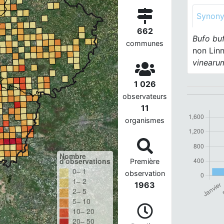
Synon
662
Bufo bu
communes
non Lin
vinearu
1 026
observateurs
11
organismes
Nombre
d'observations
Première
0– 1
observation
1– 2
1963
2– 5
5– 10
10– 20
20– 50