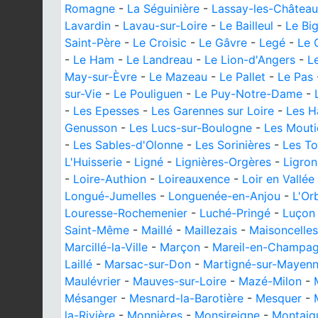
Romagne
-
La Séguinière
-
Lassay-les-Châtea
Lavardin
-
Lavau-sur-Loire
-
Le Bailleul
-
Le Bi
Saint-Père
-
Le Croisic
-
Le Gâvre
-
Legé
-
Le 
-
Le Ham
-
Le Landreau
-
Le Lion-d'Angers
-
L
May-sur-Èvre
-
Le Mazeau
-
Le Pallet
-
Le Pas
sur-Vie
-
Le Pouliguen
-
Le Puy-Notre-Dame
-
-
Les Epesses
-
Les Garennes sur Loire
-
Les H
Genusson
-
Les Lucs-sur-Boulogne
-
Les Mouti
-
Les Sables-d'Olonne
-
Les Sorinières
-
Les T
L'Huisserie
-
Ligné
-
Lignières-Orgères
-
Ligron
-
Loire-Authion
-
Loireauxence
-
Loir en Vallée
Longué-Jumelles
-
Longuenée-en-Anjou
-
L'Or
Louresse-Rochemenier
-
Luché-Pringé
-
Luçon
Saint-Même
-
Maillé
-
Maillezais
-
Maisoncelles
Marcillé-la-Ville
-
Marçon
-
Mareil-en-Champa
Laillé
-
Marsac-sur-Don
-
Martigné-sur-Mayen
Maulévrier
-
Mauves-sur-Loire
-
Mazé-Milon
-
Mésanger
-
Mesnard-la-Barotière
-
Mesquer
-
la-Rivière
-
Monnières
-
Monsireigne
-
Montaig