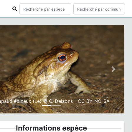
ious
Next
apaud épineux (Le) © O. Delzons - CC BY-NC-SA
Informations espèce