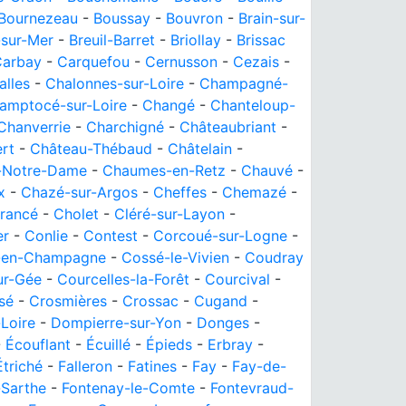
Bournezeau
-
Boussay
-
Bouvron
-
Brain-sur-
-sur-Mer
-
Breuil-Barret
-
Briollay
-
Brissac
Carbay
-
Carquefou
-
Cernusson
-
Cezais
-
alles
-
Chalonnes-sur-Loire
-
Champagné-
amptocé-sur-Loire
-
Changé
-
Chanteloup-
Chanverrie
-
Charchigné
-
Châteaubriant
-
rt
-
Château-Thébaud
-
Châtelain
-
-Notre-Dame
-
Chaumes-en-Retz
-
Chauvé
-
x
-
Chazé-sur-Argos
-
Cheffes
-
Chemazé
-
rancé
-
Cholet
-
Cléré-sur-Layon
-
er
-
Conlie
-
Contest
-
Corcoué-sur-Logne
-
-en-Champagne
-
Cossé-le-Vivien
-
Coudray
ur-Gée
-
Courcelles-la-Forêt
-
Courcival
-
sé
-
Crosmières
-
Crossac
-
Cugand
-
-Loire
-
Dompierre-sur-Yon
-
Donges
-
-
Écouflant
-
Écuillé
-
Épieds
-
Erbray
-
Étriché
-
Falleron
-
Fatines
-
Fay
-
Fay-de-
-Sarthe
-
Fontenay-le-Comte
-
Fontevraud-