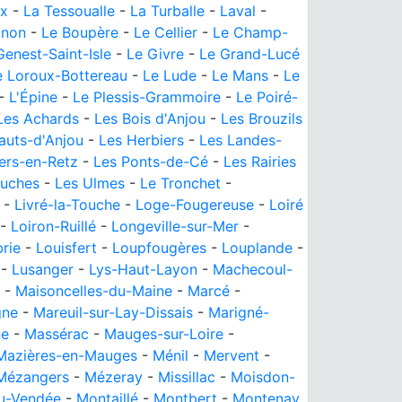
ux
-
La Tessoualle
-
La Turballe
-
Laval
-
gnon
-
Le Boupère
-
Le Cellier
-
Le Champ-
Genest-Saint-Isle
-
Le Givre
-
Le Grand-Lucé
e Loroux-Bottereau
-
Le Lude
-
Le Mans
-
Le
-
L'Épine
-
Le Plessis-Grammoire
-
Le Poiré-
Les Achards
-
Les Bois d'Anjou
-
Les Brouzils
auts-d'Anjou
-
Les Herbiers
-
Les Landes-
ers-en-Retz
-
Les Ponts-de-Cé
-
Les Rairies
ouches
-
Les Ulmes
-
Le Tronchet
-
-
Livré-la-Touche
-
Loge-Fougereuse
-
Loiré
-
Loiron-Ruillé
-
Longeville-sur-Mer
-
brie
-
Louisfert
-
Loupfougères
-
Louplande
-
-
Lusanger
-
Lys-Haut-Layon
-
Machecoul-
-
Maisoncelles-du-Maine
-
Marcé
-
gne
-
Mareuil-sur-Lay-Dissais
-
Marigné-
ne
-
Massérac
-
Mauges-sur-Loire
-
Mazières-en-Mauges
-
Ménil
-
Mervent
-
Mézangers
-
Mézeray
-
Missillac
-
Moisdon-
u-Vendée
-
Montaillé
-
Montbert
-
Montenay