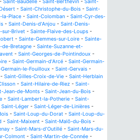
-
Saint-Baudelle
-
Saint-Berthevin
-
Saint-
-Désert
-
Saint-Christophe-du-Bois
-
Saint-
-la-Place
-
Saint-Colomban
-
Saint-Cyr-des-
is
-
Saint-Denis-d'Anjou
-
Saint-Denis-
-sur-Brivet
-
Sainte-Flaive-des-Loups
-
obert
-
Sainte-Gemmes-sur-Loire
-
Sainte-
e-de-Bretagne
-
Sainte-Suzanne-et-
avent
-
Saint-Georges-de-Pointindoux
-
ire
-
Saint-Germain-d'Arcé
-
Saint-Germain-
-Germain-le-Fouilloux
-
Saint-Gervais
-
-
Saint-Gilles-Croix-de-Vie
-
Saint-Herblain
Clisson
-
Saint-Hilaire-de-Riez
-
Saint-
t-Jean-de-Monts
-
Saint-Jean-du-Bois
-
e
-
Saint-Lambert-la-Potherie
-
Saint-
-
Saint-Léger
-
Saint-Léger-de-Linières
-
Bois
-
Saint-Loup-du-Dorat
-
Saint-Loup-du-
d
-
Saint-Maixent
-
Saint-Malô-du-Bois
-
enay
-
Saint-Mars-d'Outillé
-
Saint-Mars-du-
ur-Colmont
-
Saint-Martin-de-Connée
-