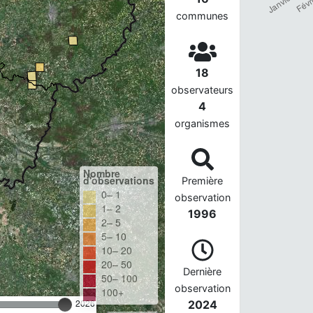
communes
18
observateurs
4
organismes
Nombre
d'observations
Première
0– 1
observation
1– 2
1996
2– 5
5– 10
10– 20
20– 50
Dernière
50– 100
observation
100+
2026
2024