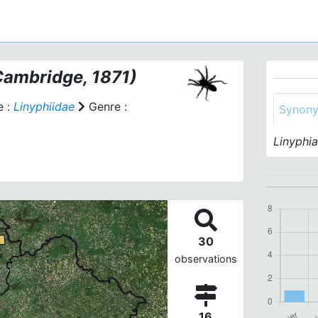
Cambridge, 1871)
e :
Linyphiidae
Genre :
Synon
Linyphi
30
observations
16