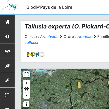
Biodiv'Pays de la Loire
Tallusia experta
(O. Pickard-
Classe :
Arachnida
Ordre :
Araneae
Famill
Tallusia
+
-