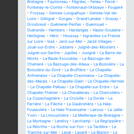
Bretagne
-
Faymoreau
-
Fégréac
-
Feneu
-
Fercé
-
Fontenay-le-Comte
-
Fontevraud-l'Abbaye
-
Fougeré
-
Frossay
-
Gennes-Longuefuye
-
Gennes-Val-de-
Loire
-
Gétigné
-
Gorges
-
Grand'Landes
-
Grazay
-
Grosbreuil
-
Guémené-Penfao
-
Guenrouet
-
Guérande
-
Hambers
-
Hardanges
-
Haute-Goulaine
-
Herbignac
-
Héric
-
Houssay
-
Ingrandes-Le Fresne
sur Loire
-
Issé
-
Jard-sur-Mer
-
Jarzé Villages
-
Joué-sur-Erdre
-
Jublains
-
Juigné-des-Moutiers
-
Juigné-sur-Sarthe
-
Jupilles
-
Juvigné
-
La Barre-de-
Monts
-
La Baule-Escoublac
-
La Bazouge-de-
Chemeré
-
La Bazouge-des-Alleux
-
La Boissière
-
La
Boissière-du-Doré
-
La Bruffière
-
La Chapelle-
Anthenaise
-
La Chapelle-Craonnaise
-
La Chapelle-
des-Marais
-
La Chapelle-Glain
-
La Chapelle-Hermier
-
La Chapelle-Palluau
-
La Chapelle-sur-Erdre
-
La
Chapelle-Thémer
-
La Chevallerais
-
La Chevrolière
-
La Copechagnière
-
La Croixille
-
La Dorée
-
La
Ferrière
-
La Flèche
-
La Gaubretière
-
La Haie-
Fouassière
-
La Haie-Traversaine
-
Lairoux
-
La Jaille-
Yvon
-
La Limouzinière
-
La Meilleraye-de-Bretagne
-
La Montagne
-
Landivy
-
Larchamp
-
La Regrippière
-
La Réorthe
-
La Roche-sur-Yon
-
La Tardière
-
La
Tranche-sur-Mer
-
Laval
-
Lavaré
-
Le Bignon
-
Le