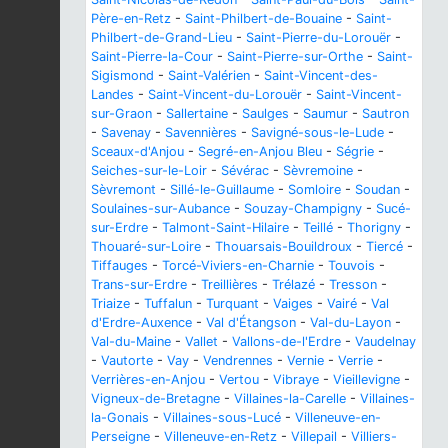
Père-en-Retz
-
Saint-Philbert-de-Bouaine
-
Saint-
Philbert-de-Grand-Lieu
-
Saint-Pierre-du-Lorouër
-
Saint-Pierre-la-Cour
-
Saint-Pierre-sur-Orthe
-
Saint-
Sigismond
-
Saint-Valérien
-
Saint-Vincent-des-
Landes
-
Saint-Vincent-du-Lorouër
-
Saint-Vincent-
sur-Graon
-
Sallertaine
-
Saulges
-
Saumur
-
Sautron
-
Savenay
-
Savennières
-
Savigné-sous-le-Lude
-
Sceaux-d'Anjou
-
Segré-en-Anjou Bleu
-
Ségrie
-
Seiches-sur-le-Loir
-
Sévérac
-
Sèvremoine
-
Sèvremont
-
Sillé-le-Guillaume
-
Somloire
-
Soudan
-
Soulaines-sur-Aubance
-
Souzay-Champigny
-
Sucé-
sur-Erdre
-
Talmont-Saint-Hilaire
-
Teillé
-
Thorigny
-
Thouaré-sur-Loire
-
Thouarsais-Bouildroux
-
Tiercé
-
Tiffauges
-
Torcé-Viviers-en-Charnie
-
Touvois
-
Trans-sur-Erdre
-
Treillières
-
Trélazé
-
Tresson
-
Triaize
-
Tuffalun
-
Turquant
-
Vaiges
-
Vairé
-
Val
d'Erdre-Auxence
-
Val d'Étangson
-
Val-du-Layon
-
Val-du-Maine
-
Vallet
-
Vallons-de-l'Erdre
-
Vaudelnay
-
Vautorte
-
Vay
-
Vendrennes
-
Vernie
-
Verrie
-
Verrières-en-Anjou
-
Vertou
-
Vibraye
-
Vieillevigne
-
Vigneux-de-Bretagne
-
Villaines-la-Carelle
-
Villaines-
la-Gonais
-
Villaines-sous-Lucé
-
Villeneuve-en-
Perseigne
-
Villeneuve-en-Retz
-
Villepail
-
Villiers-