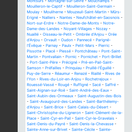
Montsûrs
-
Mortagne-sur-Sèvre
-
Mouchamps
-
Mouilleron-le-Captif
-
Mouilleron-Saint-Germain
-
Moulay
-
Mouliherne
-
Mouzeuil-Saint-Martin
-
Mûrs-
Erigné
-
Nalliers
-
Nantes
-
Neufchâtel-en-Saosnois
-
Nort-sur-Erdre
-
Notre-Dame-de-Monts
-
Notre-
Dame-des-Landes
-
Noyant-Villages
-
Nozay
-
Nuaillé
-
Oisseau-le-Petit
-
Ombrée d'Anjou
-
Orée
d'Anjou
-
Orvault
-
Oudon
-
Pannecé
-
Parigné-
l'Évêque
-
Parnay
-
Paulx
-
Petit-Mars
-
Pierric
-
Pissotte
-
Placé
-
Plessé
-
Pontchâteau
-
Pont-Saint-
Martin
-
Pontvallain
-
Pornic
-
Pornichet
-
Port-Brillet
-
Port-Saint-Père
-
Précigné
-
Pré-en-Pail-Saint-
Samson
-
Préfailles
-
Prinquiau
-
Pruillé-l'Éguillé
-
Puy-de-Serre
-
Réaumur
-
Renazé
-
Riaillé
-
Rives de
l'Yon
-
Rives-du-Loir-en-Anjou
-
Rochetrejoux
-
Rouessé-Vassé
-
Rougé
-
Ruffigné
-
Sacé
-
Saffré
-
Saint-Aignan-sur-Roë
-
Saint-André-des-Eaux
-
Saint-Aubin-des-Ormeaux
-
Saint-Augustin-des-Bois
-
Saint-Avaugourd-des-Landes
-
Saint-Barthélemy-
d'Anjou
-
Saint-Brice
-
Saint-Calais-du-Désert
-
Saint-Christophe-du-Ligneron
-
Saint-Clément-de-la-
Place
-
Saint-Cyr-en-Pail
-
Saint-Cyr-le-Gravelais
-
Saint-Denis-du-Payré
-
Saint-Denis-la-Chevasse
-
Sainte-Anne-sur-Brivet
-
Sainte-Cécile
-
Sainte-