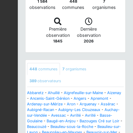
1 584
448
7
observations
communes
organismes
Première
Dernière
observation
observation
1845
2026
448
communes
7
organismes
389
observateurs
Abbaretz
-
Ahuillé
-
Aigrefeuille-sur-Maine
-
Aizenay
-
Ancenis-Saint-Géréon
-
Angers
-
Apremont
-
Ardenay-sur-Mérize
-
Aron
-
Arquenay
-
Assérac
-
Aubigné-Racan
-
Aubigny-Les Clouzeaux
-
Auchay-
sur-Vendée
-
Avessac
-
Avrillé
-
Avrillé
-
Basse-
Goulaine
-
Baugé-en-Anjou
-
Bazouges Cré sur Loir
-
Beaucouzé
-
Beaulieu-sous-la-Roche
-
Beaulieu-sur-
Layon
-
Beaupréau-en-Mauges
-
Beauvoir-sur-Mer
-