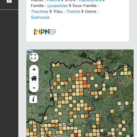
Famille :
Lycaenidae
Sous-Famille :
Theclinae
Tribu :
Theclini
Genre :
Quercusia
+
-