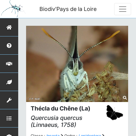
Biodiv'Pays de la Loire
Thécla du Chêne (La)
Quercusia quercus
(Linnaeus, 1758)
Classe :
Insecta
Ordre :
Lepidoptera