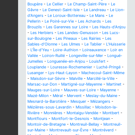
Boupère
-
Le Cellier
-
Le Champ-Saint-Père
-
Le
Gâvre
-
Le Genest-Saint-Isle
-
Le Landreau
-
Le Lion-
d'Angers
-
Le Loroux-Bottereau
-
Le Mans
-
Le
Pellerin
-
Le Poiré-sur-Vie
-
Les Achards
-
Les
Brouzils
-
Les Garennes sur Loire
-
Les Hauts-d'Anjou
-
Les Herbiers
-
Les Landes-Genusson
-
Les Lucs-
sur-Boulogne
-
Les Pineaux
-
Les Rairies
-
Les
Sables-d'Olonne
-
Les Ulmes
-
Le Tablier
-
L'Huisserie
-
L'Île-d'Yeu
-
Loire-Authion
-
Loireauxence
-
Loir en
Vallée
-
Loiron-Ruillé
-
Longeville-sur-Mer
-
Longué-
Jumelles
-
Longuenée-en-Anjou
-
Louisfert
-
Louplande
-
Louresse-Rochemenier
-
Luché-Pringé
-
Lusanger
-
Lys-Haut-Layon
-
Machecoul-Saint-Même
-
Maisdon-sur-Sèvre
-
Malville
-
Marcillé-la-Ville
-
Marsac-sur-Don
-
Martigné-sur-Mayenne
-
Martinet
-
Mauges-sur-Loire
-
Mauves-sur-Loire
-
Mayenne
-
Mazé-Milon
-
Méral
-
Mervent
-
Meslay-du-Maine
-
Mesnard-la-Barotière
-
Mesquer
-
Mézangers
-
Mézières-sous-Lavardin
-
Missillac
-
Moisdon-la-
Rivière
-
Monnières
-
Montaigu-Vendée
-
Montbert
-
Montflours
-
Montfort-le-Gesnois
-
Montjean
-
Montoir-de-Bretagne
-
Montreuil-Bellay
-
Montreuil-
sur-Maine
-
Montrevault-sur-Èvre
-
Montréverd
-