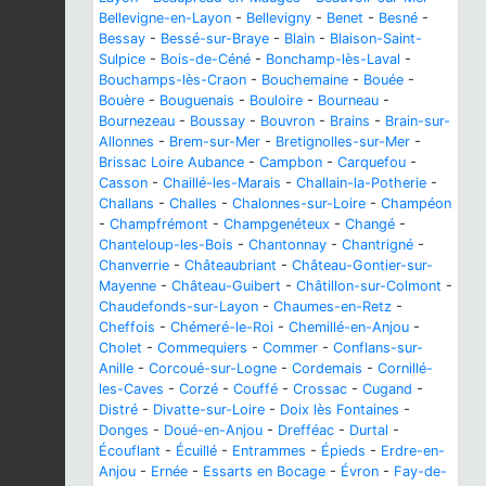
Bellevigne-en-Layon
-
Bellevigny
-
Benet
-
Besné
-
Bessay
-
Bessé-sur-Braye
-
Blain
-
Blaison-Saint-
Sulpice
-
Bois-de-Céné
-
Bonchamp-lès-Laval
-
Bouchamps-lès-Craon
-
Bouchemaine
-
Bouée
-
Bouère
-
Bouguenais
-
Bouloire
-
Bourneau
-
Bournezeau
-
Boussay
-
Bouvron
-
Brains
-
Brain-sur-
Allonnes
-
Brem-sur-Mer
-
Bretignolles-sur-Mer
-
Brissac Loire Aubance
-
Campbon
-
Carquefou
-
Casson
-
Chaillé-les-Marais
-
Challain-la-Potherie
-
Challans
-
Challes
-
Chalonnes-sur-Loire
-
Champéon
-
Champfrémont
-
Champgenéteux
-
Changé
-
Chanteloup-les-Bois
-
Chantonnay
-
Chantrigné
-
Chanverrie
-
Châteaubriant
-
Château-Gontier-sur-
Mayenne
-
Château-Guibert
-
Châtillon-sur-Colmont
-
Chaudefonds-sur-Layon
-
Chaumes-en-Retz
-
Cheffois
-
Chémeré-le-Roi
-
Chemillé-en-Anjou
-
Cholet
-
Commequiers
-
Commer
-
Conflans-sur-
Anille
-
Corcoué-sur-Logne
-
Cordemais
-
Cornillé-
les-Caves
-
Corzé
-
Couffé
-
Crossac
-
Cugand
-
Distré
-
Divatte-sur-Loire
-
Doix lès Fontaines
-
Donges
-
Doué-en-Anjou
-
Drefféac
-
Durtal
-
Écouflant
-
Écuillé
-
Entrammes
-
Épieds
-
Erdre-en-
Anjou
-
Ernée
-
Essarts en Bocage
-
Évron
-
Fay-de-