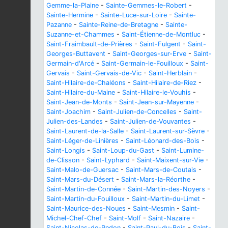
Gemme-la-Plaine
-
Sainte-Gemmes-le-Robert
-
Sainte-Hermine
-
Sainte-Luce-sur-Loire
-
Sainte-
Pazanne
-
Sainte-Reine-de-Bretagne
-
Sainte-
Suzanne-et-Chammes
-
Saint-Étienne-de-Montluc
-
Saint-Fraimbault-de-Prières
-
Saint-Fulgent
-
Saint-
Georges-Buttavent
-
Saint-Georges-sur-Erve
-
Saint-
Germain-d'Arcé
-
Saint-Germain-le-Fouilloux
-
Saint-
Gervais
-
Saint-Gervais-de-Vic
-
Saint-Herblain
-
Saint-Hilaire-de-Chaléons
-
Saint-Hilaire-de-Riez
-
Saint-Hilaire-du-Maine
-
Saint-Hilaire-le-Vouhis
-
Saint-Jean-de-Monts
-
Saint-Jean-sur-Mayenne
-
Saint-Joachim
-
Saint-Julien-de-Concelles
-
Saint-
Julien-des-Landes
-
Saint-Julien-de-Vouvantes
-
Saint-Laurent-de-la-Salle
-
Saint-Laurent-sur-Sèvre
-
Saint-Léger-de-Linières
-
Saint-Léonard-des-Bois
-
Saint-Longis
-
Saint-Loup-du-Gast
-
Saint-Lumine-
de-Clisson
-
Saint-Lyphard
-
Saint-Maixent-sur-Vie
-
Saint-Malo-de-Guersac
-
Saint-Mars-de-Coutais
-
Saint-Mars-du-Désert
-
Saint-Mars-la-Réorthe
-
Saint-Martin-de-Connée
-
Saint-Martin-des-Noyers
-
Saint-Martin-du-Fouilloux
-
Saint-Martin-du-Limet
-
Saint-Maurice-des-Noues
-
Saint-Mesmin
-
Saint-
Michel-Chef-Chef
-
Saint-Molf
-
Saint-Nazaire
-
Saint-Nicolas-de-Redon
-
Saint-Paul-du-Bois
-
Saint-