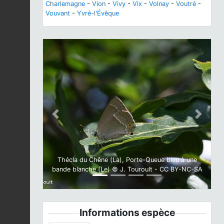
Charlemagne
-
Vion
-
Vivy
-
Vix
-
Volnay
-
Voutré
-
Vouvant
-
Yvré-l'Évêque
Previous
Next
Thécla du Chêne (La), Porte-Queue bleu à une
bande blanche (Le) © J. Touroult - CC BY-NC-SA
Informations espèce