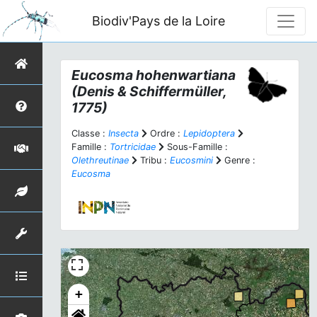
Biodiv'Pays de la Loire
Eucosma hohenwartiana
(Denis & Schiffermüller,
1775)
Classe :
Insecta
Ordre :
Lepidoptera
Famille :
Tortricidae
Sous-Famille :
Olethreutinae
Tribu :
Eucosmini
Genre :
Eucosma
+