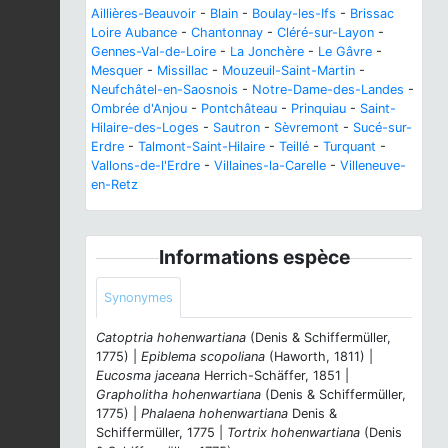
Aillières-Beauvoir
-
Blain
-
Boulay-les-Ifs
-
Brissac
Loire Aubance
-
Chantonnay
-
Cléré-sur-Layon
-
Gennes-Val-de-Loire
-
La Jonchère
-
Le Gâvre
-
Mesquer
-
Missillac
-
Mouzeuil-Saint-Martin
-
Neufchâtel-en-Saosnois
-
Notre-Dame-des-Landes
-
Ombrée d'Anjou
-
Pontchâteau
-
Prinquiau
-
Saint-
Hilaire-des-Loges
-
Sautron
-
Sèvremont
-
Sucé-sur-
Erdre
-
Talmont-Saint-Hilaire
-
Teillé
-
Turquant
-
Vallons-de-l'Erdre
-
Villaines-la-Carelle
-
Villeneuve-
en-Retz
Informations espèce
Synonymes
Catoptria hohenwartiana
(Denis & Schiffermüller,
1775) |
Epiblema scopoliana
(Haworth, 1811) |
Eucosma jaceana
Herrich-Schäffer, 1851 |
Grapholitha hohenwartiana
(Denis & Schiffermüller,
1775) |
Phalaena hohenwartiana
Denis &
Schiffermüller, 1775 |
Tortrix hohenwartiana
(Denis