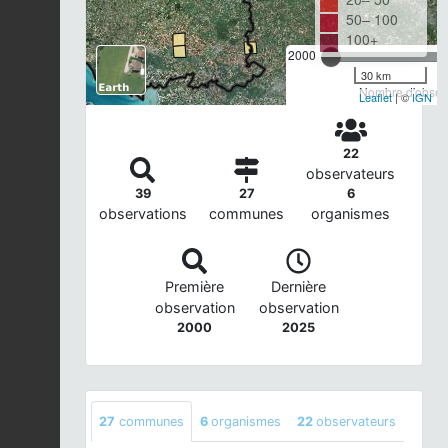
50– 100
100+
2000
30 km
Nombre d'observ
Leaflet
| ©
IGN
22
observateurs
39
27
6
observations
communes
organismes
Première
Dernière
observation
observation
2000
2025
27
communes
6
organismes
22
observateurs