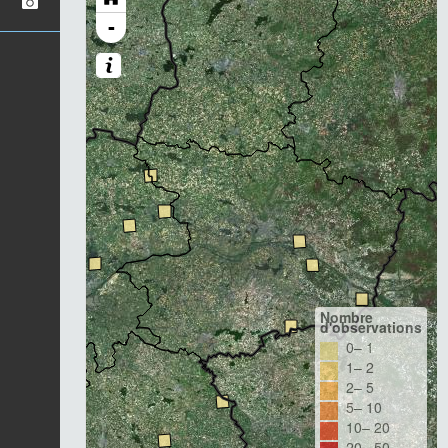
-
Nombre
d'observations
0– 1
1– 2
2– 5
5– 10
10– 20
20– 50