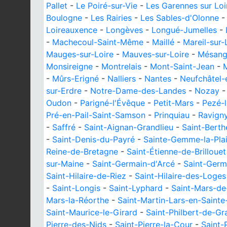
Pallet
-
Le Poiré-sur-Vie
-
Les Garennes sur Loi
Boulogne
-
Les Rairies
-
Les Sables-d'Olonne
Loireauxence
-
Longèves
-
Longué-Jumelles
-
-
Machecoul-Saint-Même
-
Maillé
-
Mareil-sur-
Mauges-sur-Loire
-
Mauves-sur-Loire
-
Mésang
Monsireigne
-
Montrelais
-
Mont-Saint-Jean
-
-
Mûrs-Erigné
-
Nalliers
-
Nantes
-
Neufchâtel-
sur-Erdre
-
Notre-Dame-des-Landes
-
Nozay
Oudon
-
Parigné-l'Évêque
-
Petit-Mars
-
Pezé-
Pré-en-Pail-Saint-Samson
-
Prinquiau
-
Ravign
-
Saffré
-
Saint-Aignan-Grandlieu
-
Saint-Berth
-
Saint-Denis-du-Payré
-
Sainte-Gemme-la-Pla
Reine-de-Bretagne
-
Saint-Étienne-de-Brillouet
sur-Maine
-
Saint-Germain-d'Arcé
-
Saint-Germ
Saint-Hilaire-de-Riez
-
Saint-Hilaire-des-Loges
-
Saint-Longis
-
Saint-Lyphard
-
Saint-Mars-de
Mars-la-Réorthe
-
Saint-Martin-Lars-en-Saint
Saint-Maurice-le-Girard
-
Saint-Philbert-de-Gr
Pierre-des-Nids
-
Saint-Pierre-la-Cour
-
Saint-