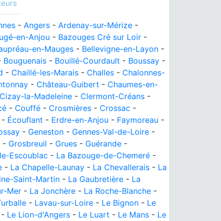
teurs
nnes
-
Angers
-
Ardenay-sur-Mérize
-
ugé-en-Anjou
-
Bazouges Cré sur Loir
-
aupréau-en-Mauges
-
Bellevigne-en-Layon
-
-
Bouguenais
-
Bouillé-Courdault
-
Boussay
-
d
-
Chaillé-les-Marais
-
Challes
-
Chalonnes-
ntonnay
-
Château-Guibert
-
Chaumes-en-
Cizay-la-Madeleine
-
Clermont-Créans
-
cé
-
Couffé
-
Crosmières
-
Crossac
-
-
Écouflant
-
Erdre-en-Anjou
-
Faymoreau
-
ossay
-
Geneston
-
Gennes-Val-de-Loire
-
-
Grosbreuil
-
Grues
-
Guérande
-
le-Escoublac
-
La Bazouge-de-Chemeré
-
e
-
La Chapelle-Launay
-
La Chevallerais
-
La
ine-Saint-Martin
-
La Gaubretière
-
La
ur-Mer
-
La Jonchère
-
La Roche-Blanche
-
Turballe
-
Lavau-sur-Loire
-
Le Bignon
-
Le
-
Le Lion-d'Angers
-
Le Luart
-
Le Mans
-
Le