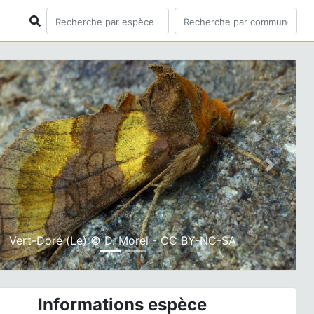
ious
Next
Vert-Doré (Le) © D. Morel - CC BY-NC-SA
Informations espèce