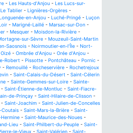
re
-
Les Hauts-d'Anjou
-
Les Lucs-sur-
-
Le Tablier
-
Lignières-Orgères
-
Longuenée-en-Anjou
-
Luché-Pringé
-
Luçon
Loir
-
Marigné-Laillé
-
Marsac-sur-Don
-
er
-
Mesquer
-
Moisdon-la-Rivière
-
Mortagne-sur-Sèvre
-
Mouzeuil-Saint-Martin
en-Saosnois
-
Noirmoutier-en-l'Île
-
Nort-
-
Oizé
-
Ombrée d'Anjou
-
Orée d'Anjou
-
le-Robert
-
Pissotte
-
Pontchâteau
-
Pornic
-
y
-
Remouillé
-
Rocheservière
-
Rochetrejoux
evin
-
Saint-Calais-du-Désert
-
Saint-Célerin
ine
-
Sainte-Gemmes-sur-Loire
-
Sainte-
-
Saint-Étienne-de-Montluc
-
Saint-Fiacre-
ain-de-Prinçay
-
Saint-Hilaire-de-Clisson
-
-
Saint-Joachim
-
Saint-Julien-de-Concelles
-Coutais
-
Saint-Mars-la-Brière
-
Saint-
e-Hermine
-
Saint-Maurice-des-Noues
-
and-Lieu
-
Saint-Philbert-du-Peuple
-
Saint-
Pierre-le-Vieux
-
Saint-Valérien
-
Saint-