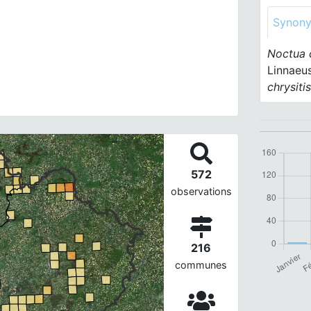
Synon
Noctua c
Linnaeu
chrysiti
572
observations
216
communes