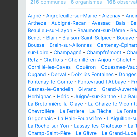
216
communes
6
organismes
168
observa
Aigné
-
Aigrefeuille-sur-Maine
-
Aizenay
-
Anci
Arthezé
-
Aubigné-Racan
-
Avessac
-
Bais
-
Ba
Beaulieu-sur-Layon
-
Beaumont-sur-Dême
-
Be
Benet
-
Blain
-
Blaison-Saint-Sulpice
-
Bouaye
Bousse
-
Brain-sur-Allonnes
-
Cantenay-Épinar
sur-Loire
-
Champagné
-
Champfrémont
-
Cha
Retz
-
Cheffois
-
Chemillé-en-Anjou
-
Cholet
-
Cornillé-les-Caves
-
Couëron
-
Couesmes-Vau
Cugand
-
Derval
-
Doix lès Fontaines
-
Donges
Fontenay-le-Comte
-
Fontevraud-l'Abbaye
-
Fr
Gesnes-le-Gandelin
-
Givrand
-
Grand-Auverné
Herbignac
-
Héric
-
Juigné-sur-Sarthe
-
La Bau
La Bretonnière-la-Claye
-
La Chaize-le-Vicomt
Chevrolière
-
La Ferrière
-
La Flèche
-
La Fonta
Grigonnais
-
La Haie-Fouassière
-
L'Aiguillon-s
La Roche-sur-Yon
-
Lassay-les-Châteaux
-
La 
Champ-Saint-Père
-
Le Gâvre
-
Le Grand-Lucé