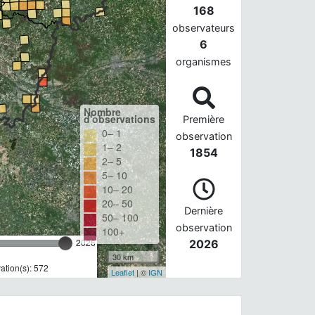
168
observateurs
6
organismes
Nombre
d'observations
Première
0– 1
observation
1– 2
1854
2– 5
5– 10
10– 20
20– 50
Dernière
50– 100
observation
100+
2026
2026
30 km
tion(s): 572
Leaflet
| ©
IGN