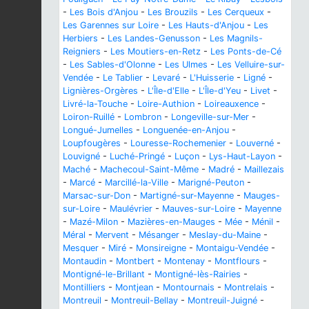
-
Les Bois d'Anjou
-
Les Brouzils
-
Les Cerqueux
-
Les Garennes sur Loire
-
Les Hauts-d'Anjou
-
Les
Herbiers
-
Les Landes-Genusson
-
Les Magnils-
Reigniers
-
Les Moutiers-en-Retz
-
Les Ponts-de-Cé
-
Les Sables-d'Olonne
-
Les Ulmes
-
Les Velluire-sur-
Vendée
-
Le Tablier
-
Levaré
-
L'Huisserie
-
Ligné
-
Lignières-Orgères
-
L'Île-d'Elle
-
L'Île-d'Yeu
-
Livet
-
Livré-la-Touche
-
Loire-Authion
-
Loireauxence
-
Loiron-Ruillé
-
Lombron
-
Longeville-sur-Mer
-
Longué-Jumelles
-
Longuenée-en-Anjou
-
Loupfougères
-
Louresse-Rochemenier
-
Louverné
-
Louvigné
-
Luché-Pringé
-
Luçon
-
Lys-Haut-Layon
-
Maché
-
Machecoul-Saint-Même
-
Madré
-
Maillezais
-
Marcé
-
Marcillé-la-Ville
-
Marigné-Peuton
-
Marsac-sur-Don
-
Martigné-sur-Mayenne
-
Mauges-
sur-Loire
-
Maulévrier
-
Mauves-sur-Loire
-
Mayenne
-
Mazé-Milon
-
Mazières-en-Mauges
-
Mée
-
Ménil
-
Méral
-
Mervent
-
Mésanger
-
Meslay-du-Maine
-
Mesquer
-
Miré
-
Monsireigne
-
Montaigu-Vendée
-
Montaudin
-
Montbert
-
Montenay
-
Montflours
-
Montigné-le-Brillant
-
Montigné-lès-Rairies
-
Montilliers
-
Montjean
-
Montournais
-
Montrelais
-
Montreuil
-
Montreuil-Bellay
-
Montreuil-Juigné
-