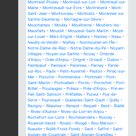
Montreuil-Poulay
-
Montreuil-sur-Loir
-
Montreuil-sur-
Maine
-
Montrevault-sur-Èvre
-
Montréverd
-
Mont-
Saint-Jean
-
Montsoreau
-
Montsûrs
-
Morannes sur
Sarthe-Daumeray
-
Mortagne-sur-Sèvre
-
Mouchamps
-
Moulay
-
Mouliherne
-
Moutiers-les-
Mauxfaits
-
Mouzeil
-
Mouzeuil-Saint-Martin
-
Mozé-
sur-Louet
-
Mûrs-Erigné
-
Nalliers
-
Nantes
-
Neau
-
Neuilly-le-Vendin
-
Niafles
-
Noirmoutier-en-l'Île
-
Notre-Dame-de-Riez
-
Notre-Dame-du-Pé
-
Noyant-
Villages
-
Noyen-sur-Sarthe
-
Nozay
-
Ombrée
d'Anjou
-
Orée d'Anjou
-
Origné
-
Orvault
-
Oudon
-
Paimbœuf
-
Pannecé
-
Parennes
-
Parnay
-
Parné-
sur-Roc
-
Paulx
-
Petit-Auverné
-
Peuton
-
Piriac-sur-
Mer
-
Pissotte
-
Pommerieux
-
Pontmain
-
Pont-
Saint-Martin
-
Pontvallain
-
Pornic
-
Pornichet
-
Port-
Brillet
-
Pouzauges
-
Préaux
-
Prée-d'Anjou
-
Pré-en-
Pail-Saint-Samson
-
Préfailles
-
Puceul
-
Puy-de-
Serre
-
Puyravault
-
Quelaines-Saint-Gault
-
Quilly
-
Ravigny
-
Réaumur
-
Renazé
-
Requeil
-
Rezé
-
Riaillé
-
Rives-d'Autise
-
Rives-du-Loir-en-Anjou
-
Rochefort-sur-Loire
-
Rocheservière
-
Rosnay
-
Rouessé-Vassé
-
Rouez
-
Rougé
-
Rou-Marson
-
Ruaudin
-
Ruillé-Froid-Fonds
-
Sacé
-
Saffré
-
Saint-
Aignan-de-Couptrain
-
Saint-Aignan-Grandlieu
-