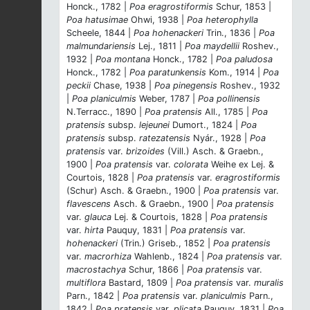
Honck., 1782 |
Poa eragrostiformis
Schur, 1853 |
Poa hatusimae
Ohwi, 1938 |
Poa heterophylla
Scheele, 1844 |
Poa hohenackeri
Trin., 1836 |
Poa
malmundariensis
Lej., 1811 |
Poa maydellii
Roshev.,
1932 |
Poa montana
Honck., 1782 |
Poa paludosa
Honck., 1782 |
Poa paratunkensis
Kom., 1914 |
Poa
peckii
Chase, 1938 |
Poa pinegensis
Roshev., 1932
|
Poa planiculmis
Weber, 1787 |
Poa pollinensis
N.Terracc., 1890 |
Poa pratensis
All., 1785 |
Poa
pratensis
subsp.
lejeunei
Dumort., 1824 |
Poa
pratensis
subsp.
ratezatensis
Nyár., 1928 |
Poa
pratensis
var.
brizoides
(Vill.) Asch. & Graebn.,
1900 |
Poa pratensis
var.
colorata
Weihe ex Lej. &
Courtois, 1828 |
Poa pratensis
var.
eragrostiformis
(Schur) Asch. & Graebn., 1900 |
Poa pratensis
var.
flavescens
Asch. & Graebn., 1900 |
Poa pratensis
var.
glauca
Lej. & Courtois, 1828 |
Poa pratensis
var.
hirta
Pauquy, 1831 |
Poa pratensis
var.
hohenackeri
(Trin.) Griseb., 1852 |
Poa pratensis
var.
macrorhiza
Wahlenb., 1824 |
Poa pratensis
var.
macrostachya
Schur, 1866 |
Poa pratensis
var.
multiflora
Bastard, 1809 |
Poa pratensis
var.
muralis
Parn., 1842 |
Poa pratensis
var.
planiculmis
Parn.,
1842 |
Poa pratensis
var.
plicata
Pauquy, 1831 |
Poa