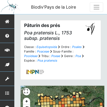
Biodiv'Pays de la Loire
Pâturin des prés
Poa pratensis
L., 1753
subsp.
pratensis
Classe :
Equisetopsida
Ordre :
Poales
Famille :
Poaceae
Sous-Famille :
Pooideae
Tribu :
Poeae
Genre :
Poa
Espèce :
Poa pratensis
+