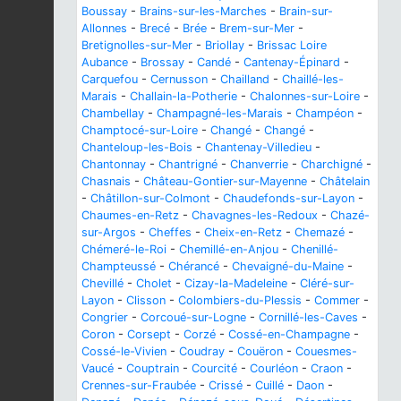
Boussay
-
Brains-sur-les-Marches
-
Brain-sur-
Allonnes
-
Brecé
-
Brée
-
Brem-sur-Mer
-
Bretignolles-sur-Mer
-
Briollay
-
Brissac Loire
Aubance
-
Brossay
-
Candé
-
Cantenay-Épinard
-
Carquefou
-
Cernusson
-
Chailland
-
Chaillé-les-
Marais
-
Challain-la-Potherie
-
Chalonnes-sur-Loire
-
Chambellay
-
Champagné-les-Marais
-
Champéon
-
Champtocé-sur-Loire
-
Changé
-
Changé
-
Chanteloup-les-Bois
-
Chantenay-Villedieu
-
Chantonnay
-
Chantrigné
-
Chanverrie
-
Charchigné
-
Chasnais
-
Château-Gontier-sur-Mayenne
-
Châtelain
-
Châtillon-sur-Colmont
-
Chaudefonds-sur-Layon
-
Chaumes-en-Retz
-
Chavagnes-les-Redoux
-
Chazé-
sur-Argos
-
Cheffes
-
Cheix-en-Retz
-
Chemazé
-
Chémeré-le-Roi
-
Chemillé-en-Anjou
-
Chenillé-
Champteussé
-
Chérancé
-
Chevaigné-du-Maine
-
Chevillé
-
Cholet
-
Cizay-la-Madeleine
-
Cléré-sur-
Layon
-
Clisson
-
Colombiers-du-Plessis
-
Commer
-
Congrier
-
Corcoué-sur-Logne
-
Cornillé-les-Caves
-
Coron
-
Corsept
-
Corzé
-
Cossé-en-Champagne
-
Cossé-le-Vivien
-
Coudray
-
Couëron
-
Couesmes-
Vaucé
-
Couptrain
-
Courcité
-
Courléon
-
Craon
-
Crennes-sur-Fraubée
-
Crissé
-
Cuillé
-
Daon
-