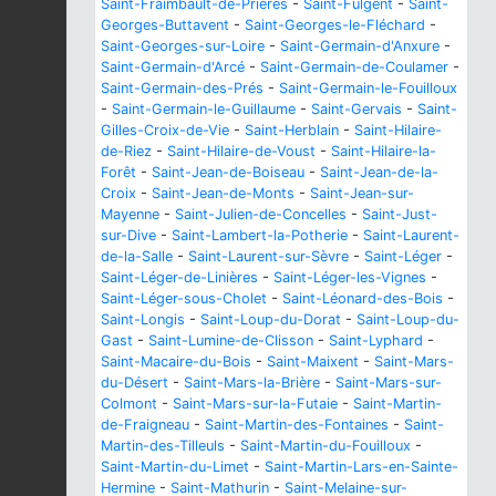
Saint-Fraimbault-de-Prières
-
Saint-Fulgent
-
Saint-
Georges-Buttavent
-
Saint-Georges-le-Fléchard
-
Saint-Georges-sur-Loire
-
Saint-Germain-d'Anxure
-
Saint-Germain-d'Arcé
-
Saint-Germain-de-Coulamer
-
Saint-Germain-des-Prés
-
Saint-Germain-le-Fouilloux
-
Saint-Germain-le-Guillaume
-
Saint-Gervais
-
Saint-
Gilles-Croix-de-Vie
-
Saint-Herblain
-
Saint-Hilaire-
de-Riez
-
Saint-Hilaire-de-Voust
-
Saint-Hilaire-la-
Forêt
-
Saint-Jean-de-Boiseau
-
Saint-Jean-de-la-
Croix
-
Saint-Jean-de-Monts
-
Saint-Jean-sur-
Mayenne
-
Saint-Julien-de-Concelles
-
Saint-Just-
sur-Dive
-
Saint-Lambert-la-Potherie
-
Saint-Laurent-
de-la-Salle
-
Saint-Laurent-sur-Sèvre
-
Saint-Léger
-
Saint-Léger-de-Linières
-
Saint-Léger-les-Vignes
-
Saint-Léger-sous-Cholet
-
Saint-Léonard-des-Bois
-
Saint-Longis
-
Saint-Loup-du-Dorat
-
Saint-Loup-du-
Gast
-
Saint-Lumine-de-Clisson
-
Saint-Lyphard
-
Saint-Macaire-du-Bois
-
Saint-Maixent
-
Saint-Mars-
du-Désert
-
Saint-Mars-la-Brière
-
Saint-Mars-sur-
Colmont
-
Saint-Mars-sur-la-Futaie
-
Saint-Martin-
de-Fraigneau
-
Saint-Martin-des-Fontaines
-
Saint-
Martin-des-Tilleuls
-
Saint-Martin-du-Fouilloux
-
Saint-Martin-du-Limet
-
Saint-Martin-Lars-en-Sainte-
Hermine
-
Saint-Mathurin
-
Saint-Melaine-sur-