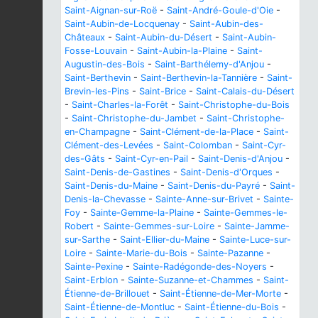
Saint-Aignan-sur-Roë
-
Saint-André-Goule-d'Oie
-
Saint-Aubin-de-Locquenay
-
Saint-Aubin-des-
Châteaux
-
Saint-Aubin-du-Désert
-
Saint-Aubin-
Fosse-Louvain
-
Saint-Aubin-la-Plaine
-
Saint-
Augustin-des-Bois
-
Saint-Barthélemy-d'Anjou
-
Saint-Berthevin
-
Saint-Berthevin-la-Tannière
-
Saint-
Brevin-les-Pins
-
Saint-Brice
-
Saint-Calais-du-Désert
-
Saint-Charles-la-Forêt
-
Saint-Christophe-du-Bois
-
Saint-Christophe-du-Jambet
-
Saint-Christophe-
en-Champagne
-
Saint-Clément-de-la-Place
-
Saint-
Clément-des-Levées
-
Saint-Colomban
-
Saint-Cyr-
des-Gâts
-
Saint-Cyr-en-Pail
-
Saint-Denis-d'Anjou
-
Saint-Denis-de-Gastines
-
Saint-Denis-d'Orques
-
Saint-Denis-du-Maine
-
Saint-Denis-du-Payré
-
Saint-
Denis-la-Chevasse
-
Sainte-Anne-sur-Brivet
-
Sainte-
Foy
-
Sainte-Gemme-la-Plaine
-
Sainte-Gemmes-le-
Robert
-
Sainte-Gemmes-sur-Loire
-
Sainte-Jamme-
sur-Sarthe
-
Saint-Ellier-du-Maine
-
Sainte-Luce-sur-
Loire
-
Sainte-Marie-du-Bois
-
Sainte-Pazanne
-
Sainte-Pexine
-
Sainte-Radégonde-des-Noyers
-
Saint-Erblon
-
Sainte-Suzanne-et-Chammes
-
Saint-
Étienne-de-Brillouet
-
Saint-Étienne-de-Mer-Morte
-
Saint-Étienne-de-Montluc
-
Saint-Étienne-du-Bois
-