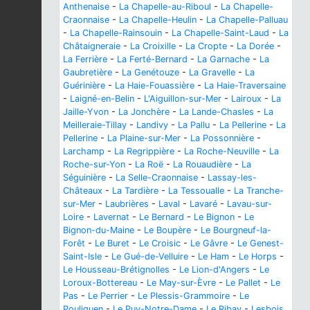
Anthenaise
-
La Chapelle-au-Riboul
-
La Chapelle-
Craonnaise
-
La Chapelle-Heulin
-
La Chapelle-Palluau
-
La Chapelle-Rainsouin
-
La Chapelle-Saint-Laud
-
La
Châtaigneraie
-
La Croixille
-
La Cropte
-
La Dorée
-
La Ferrière
-
La Ferté-Bernard
-
La Garnache
-
La
Gaubretière
-
La Genétouze
-
La Gravelle
-
La
Guérinière
-
La Haie-Fouassière
-
La Haie-Traversaine
-
Laigné-en-Belin
-
L'Aiguillon-sur-Mer
-
Lairoux
-
La
Jaille-Yvon
-
La Jonchère
-
La Lande-Chasles
-
La
Meilleraie-Tillay
-
Landivy
-
La Pallu
-
La Pellerine
-
La
Pellerine
-
La Plaine-sur-Mer
-
La Possonnière
-
Larchamp
-
La Regrippière
-
La Roche-Neuville
-
La
Roche-sur-Yon
-
La Roë
-
La Rouaudière
-
La
Séguinière
-
La Selle-Craonnaise
-
Lassay-les-
Châteaux
-
La Tardière
-
La Tessoualle
-
La Tranche-
sur-Mer
-
Laubrières
-
Laval
-
Lavaré
-
Lavau-sur-
Loire
-
Lavernat
-
Le Bernard
-
Le Bignon
-
Le
Bignon-du-Maine
-
Le Boupère
-
Le Bourgneuf-la-
Forêt
-
Le Buret
-
Le Croisic
-
Le Gâvre
-
Le Genest-
Saint-Isle
-
Le Gué-de-Velluire
-
Le Ham
-
Le Horps
-
Le Housseau-Brétignolles
-
Le Lion-d'Angers
-
Le
Loroux-Bottereau
-
Le May-sur-Èvre
-
Le Pallet
-
Le
Pas
-
Le Perrier
-
Le Plessis-Grammoire
-
Le
Pouliguen
-
Le Puy-Notre-Dame
-
Le Ribay
-
Lesbois