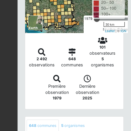
20– 50
50– 100
100+
1979
30 km
Nombre d'observa
Leaflet
| ©
IGN
101
observateurs
2 492
648
5
observations
communes
organismes
Première
Dernière
observation
observation
1979
2025
648
communes
5
organismes