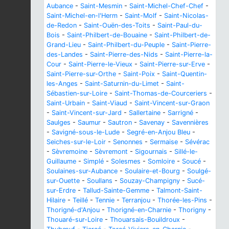
Aubance
-
Saint-Mesmin
-
Saint-Michel-Chef-Chef
-
Saint-Michel-en-l'Herm
-
Saint-Molf
-
Saint-Nicolas-
de-Redon
-
Saint-Ouën-des-Toits
-
Saint-Paul-du-
Bois
-
Saint-Philbert-de-Bouaine
-
Saint-Philbert-de-
Grand-Lieu
-
Saint-Philbert-du-Peuple
-
Saint-Pierre-
des-Landes
-
Saint-Pierre-des-Nids
-
Saint-Pierre-la-
Cour
-
Saint-Pierre-le-Vieux
-
Saint-Pierre-sur-Erve
-
Saint-Pierre-sur-Orthe
-
Saint-Poix
-
Saint-Quentin-
les-Anges
-
Saint-Saturnin-du-Limet
-
Saint-
Sébastien-sur-Loire
-
Saint-Thomas-de-Courceriers
-
Saint-Urbain
-
Saint-Viaud
-
Saint-Vincent-sur-Graon
-
Saint-Vincent-sur-Jard
-
Sallertaine
-
Sarrigné
-
Saulges
-
Saumur
-
Sautron
-
Savenay
-
Savennières
-
Savigné-sous-le-Lude
-
Segré-en-Anjou Bleu
-
Seiches-sur-le-Loir
-
Senonnes
-
Sermaise
-
Sévérac
-
Sèvremoine
-
Sèvremont
-
Sigournais
-
Sillé-le-
Guillaume
-
Simplé
-
Solesmes
-
Somloire
-
Soucé
-
Soulaines-sur-Aubance
-
Soulaire-et-Bourg
-
Soulgé-
sur-Ouette
-
Soullans
-
Souzay-Champigny
-
Sucé-
sur-Erdre
-
Tallud-Sainte-Gemme
-
Talmont-Saint-
Hilaire
-
Teillé
-
Tennie
-
Terranjou
-
Thorée-les-Pins
-
Thorigné-d'Anjou
-
Thorigné-en-Charnie
-
Thorigny
-
Thouaré-sur-Loire
-
Thouarsais-Bouildroux
-