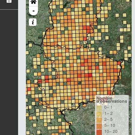
-
Nombre
d'observations
0– 1
1– 2
2– 5
5– 10
10– 20