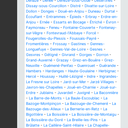
Denazé
-
Denée
-
Dénezé-sous-Doué
-
Désertines
-
Dissay-sous-Courcillon
-
Distré
-
Divatte-sur-Loire
-
Dollon
-
Donges
-
Doué-en-Anjou
-
Duneau
-
Durtal
-
Écouflant
-
Entrammes
-
Épieds
-
Erbray
-
Erdre-en-
Anjou
-
Ernée
-
Essarts en Bocage
-
Étriché
-
Évron
-
Faymoreau
-
Feneu
-
Fontaine-Couverte
-
Fontenay-
sur-Vègre
-
Fontevraud-l'Abbaye
-
Forcé
-
Fougerolles-du-Plessis
-
Foussais-Payré
-
Fromentières
-
Frossay
-
Gastines
-
Gennes-
Longuefuye
-
Gennes-Val-de-Loire
-
Gesnes
-
Gesvres
-
Gétigné
-
Givrand
-
Gorges
-
Gorron
-
Grand-Auverné
-
Grazay
-
Grez-en-Bouère
-
Grez-
Neuville
-
Guémené-Penfao
-
Guenrouet
-
Guérande
-
Hambers
-
Hardanges
-
Haute-Goulaine
-
Herbignac
-
Hercé
-
Houssay
-
Huillé-Lézigné
-
Indre
-
Ingrandes-
Le Fresne sur Loire
-
Jard-sur-Mer
-
Jarzé Villages
-
Javron-les-Chapelles
-
Joué-en-Charnie
-
Joué-sur-
Erdre
-
Jublains
-
Juvardeil
-
Juvigné
-
La Baconnière
-
La Barre-de-Monts
-
La Baule-Escoublac
-
La
Bazoge-Montpinçon
-
La Bazouge-de-Chemeré
-
La
Bazouge-des-Alleux
-
La Bernerie-en-Retz
-
La
Bigottière
-
La Boissière
-
La Boissière-de-Montaigu
-
La Boissière-du-Doré
-
La Breille-les-Pins
-
La
Brûlatte
-
La Caillère-Saint-Hilaire
-
La Chapelle-