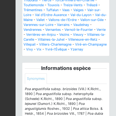
Thubœuf
-
Tiercé
-
Torcé-Viviers-en-Charnie
-
Toutlemonde
-
Touvois
-
Treize-Vents
-
Trélazé
-
Trémentines
-
Tuffalun
-
Vaas
-
Vaiges
-
Vair-sur-
Loire
-
Val d'Erdre-Auxence
-
Val-du-Layon
-
Val-du-
Maine
-
Vallet
-
Vallons-de-l'Erdre
-
Vallon-sur-Gée
-
Varennes-sur-Loire
-
Varrains
-
Vaudelnay
-
Vendrennes
-
Vernantes
-
Vernoil-le-Fourrier
-
Verrie
-
Verrières-en-Anjou
-
Vezins
-
Vieuvy
-
Villaines-la-
Carelle
-
Villaines-la-Juhel
-
Villeneuve-en-Retz
-
Villepail
-
Villiers-Charlemagne
-
Viré-en-Champagne
-
Vivy
-
Vix
-
Yvré-l'Évêque
-
Yzernay
Informations espèce
Synonymes
Poa angustifolia
subsp.
brizoides
(Vill.) K.Richt.,
1890 |
Poa angustifolia
subsp.
heterophylla
(Scheele) K.Richt., 1890 |
Poa angustifolia
subsp.
lejeunei
(Dumort.) K.Richt., 1890 |
Poa
angustiglumis
Roshev., 1932 |
Poa attica
Boiss. &
Heldr., 1854 |
Poa brizoides
Vill., 1787 |
Poa dubia