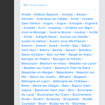
101
observateurs
Ahuillé
-
Aillières-Beauvoir
-
Aizenay
-
Alexain
-
Allonnes
-
Ambrières-les-Vallées
-
Amné
-
Ancenis-
Saint-Géréon
-
Angers
-
Angrie
-
Antoigné
-
Argentré
-
Armaillé
-
Aron
-
Arquenay
-
Asnières-sur-Vègre
-
Assé-le-Bérenger
-
Assé-le-Boisne
-
Assérac
-
Astillé
-
Athée
-
Aubigné-Racan
-
Auchay-sur-Vendée
-
Auvers-le-Hamon
-
Auvers-sous-Montfaucon
-
Averton
-
Avessé
-
Avezé
-
Avrillé
-
Bais
-
Ballon-
Saint Mars
-
Ballots
-
Bannes
-
Baracé
-
Barbâtre
-
Basse-Goulaine
-
Batz-sur-Mer
-
Baugé-en-Anjou
-
Bazoges-en-Paillers
-
Bazoges-en-Pareds
-
Beaucouzé
-
Beaufort-en-Anjou
-
Beaulieu-sur-Layon
-
Beaulieu-sur-Oudon
-
Beaumont-Pied-de-Bœuf
-
Beaupréau-en-Mauges
-
Beaurepaire
-
Beauvoir-sur-
Mer
-
Bécon-les-Granits
-
Béhuard
-
Belgeard
-
Bellevigne-en-Layon
-
Bellevigne-les-Châteaux
-
Benet
-
Bierné-les-Villages
-
Blain
-
Blaison-Saint-
Sulpice
-
Blandouet-Saint Jean
-
Blou
-
Bonchamp-
lès-Laval
-
Bouchamps-lès-Craon
-
Bouchemaine
-
Bouée
-
Bouère
-
Bouessay
-
Bouguenais
-
Bouillé-
Courdault
-
Bouin
-
Boulay-les-Ifs
-
Bourneau
-