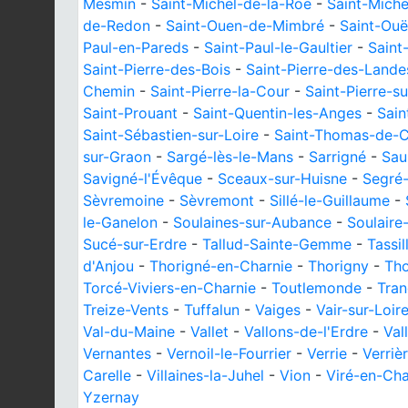
Mesmin
-
Saint-Michel-de-la-Roë
-
Saint-Miche
de-Redon
-
Saint-Ouen-de-Mimbré
-
Saint-Ouë
Paul-en-Pareds
-
Saint-Paul-le-Gaultier
-
Saint
Saint-Pierre-des-Bois
-
Saint-Pierre-des-Lande
Chemin
-
Saint-Pierre-la-Cour
-
Saint-Pierre-s
Saint-Prouant
-
Saint-Quentin-les-Anges
-
Sain
Saint-Sébastien-sur-Loire
-
Saint-Thomas-de-C
sur-Graon
-
Sargé-lès-le-Mans
-
Sarrigné
-
Sau
Savigné-l'Évêque
-
Sceaux-sur-Huisne
-
Segré-
Sèvremoine
-
Sèvremont
-
Sillé-le-Guillaume
-
le-Ganelon
-
Soulaines-sur-Aubance
-
Soulaire
Sucé-sur-Erdre
-
Tallud-Sainte-Gemme
-
Tassil
d'Anjou
-
Thorigné-en-Charnie
-
Thorigny
-
Tho
Torcé-Viviers-en-Charnie
-
Toutlemonde
-
Tra
Treize-Vents
-
Tuffalun
-
Vaiges
-
Vair-sur-Loir
Val-du-Maine
-
Vallet
-
Vallons-de-l'Erdre
-
Val
Vernantes
-
Vernoil-le-Fourrier
-
Verrie
-
Verriè
Carelle
-
Villaines-la-Juhel
-
Vion
-
Viré-en-Ch
Yzernay