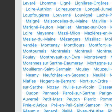
Levaré
-
Lhomme
-
Ligné
-
Lignières-Orgères
-
Loire-Authion
-
Loireauxence
-
Longué-Jumel
Loupfougères
-
Louverné
-
Louvigné
-
Luché-P
-
Maigné
-
Maisoncelles-du-Maine
-
Malville
-
Marigné-Peuton
-
Marillet
-
Marsac-sur-Don
-
Loire
-
Mayenne
-
Mazé-Milon
-
Mazières-en-
Meslay-du-Maine
-
Mézangers
-
Missillac
-
Moi
Vendée
-
Montenay
-
Montflours
-
Montfort-le
Montournais
-
Montrelais
-
Montreuil
-
Montreui
Poulay
-
Montrevault-sur-Èvre
-
Montréverd
-
Morannes sur Sarthe-Daumeray
-
Mortagne-su
Mouilleron-Saint-Germain
-
Moulay
-
Mouzeuil-
-
Nesmy
-
Neufchâtel-en-Saosnois
-
Neuillé
-
N
Niafles
-
Nogent-le-Bernard
-
Nort-sur-Erdre
-
sur-Sarthe
-
Nozay
-
Nuillé-sur-Vicoin
-
Oissea
-
Oudon
-
Pannecé
-
Parcé-sur-Sarthe
-
Parign
Auverné
-
Petit-Mars
-
Peuton
-
Pierric
-
Pomme
Prée-d'Anjou
-
Pré-en-Pail-Saint-Samson
-
Pri
Réaumur
-
Renazé
-
Riaillé
-
Rives-d'Autise
-
Ri