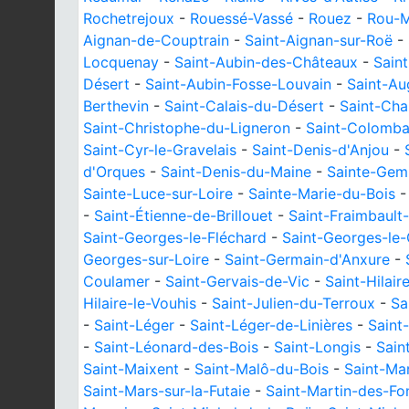
Rochetrejoux
-
Rouessé-Vassé
-
Rouez
-
Rou-M
Aignan-de-Couptrain
-
Saint-Aignan-sur-Roë
-
Locquenay
-
Saint-Aubin-des-Châteaux
-
Sain
Désert
-
Saint-Aubin-Fosse-Louvain
-
Saint-Au
Berthevin
-
Saint-Calais-du-Désert
-
Saint-Cha
Saint-Christophe-du-Ligneron
-
Saint-Colomb
Saint-Cyr-le-Gravelais
-
Saint-Denis-d'Anjou
-
d'Orques
-
Saint-Denis-du-Maine
-
Sainte-Gem
Sainte-Luce-sur-Loire
-
Sainte-Marie-du-Bois
-
Saint-Étienne-de-Brillouet
-
Saint-Fraimbault
Saint-Georges-le-Fléchard
-
Saint-Georges-le-
Georges-sur-Loire
-
Saint-Germain-d'Anxure
-
Coulamer
-
Saint-Gervais-de-Vic
-
Saint-Hilai
Hilaire-le-Vouhis
-
Saint-Julien-du-Terroux
-
Sa
-
Saint-Léger
-
Saint-Léger-de-Linières
-
Saint
-
Saint-Léonard-des-Bois
-
Saint-Longis
-
Sain
Saint-Maixent
-
Saint-Malô-du-Bois
-
Saint-Ma
Saint-Mars-sur-la-Futaie
-
Saint-Martin-des-Fo