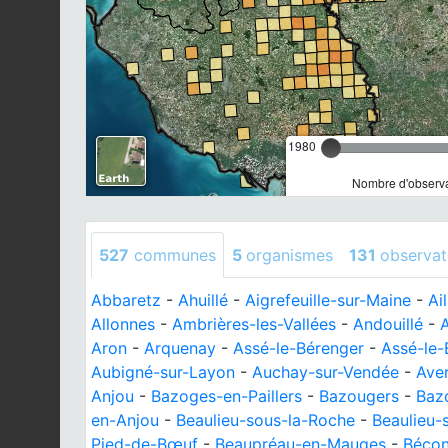
1980
Nombre d'observa
527
communes
5
organismes
131
observat
Abbaretz
-
Ahuillé
-
Aigrefeuille-sur-Maine
-
Ai
Allonnes
-
Ambrières-les-Vallées
-
Andouillé
-
Aron
-
Arquenay
-
Assé-le-Bérenger
-
Assé-le-
Aubigné-sur-Layon
-
Auchay-sur-Vendée
-
Ave
Anjou
-
Bazoges-en-Paillers
-
Bazougers
-
Bazo
en-Anjou
-
Beaulieu-sous-la-Roche
-
Beaulieu-
Pied-de-Bœuf
-
Beaupréau-en-Mauges
-
Bécon