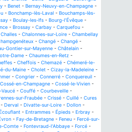
ny
-
Benet
-
Bernay-Neuvy-en-Champagne
-
ou
-
Bonchamp-lès-Laval
-
Bouchamps-lès-
say
-
Boulay-les-Ifs
-
Bourg-l'Évêque
-
ance
-
Brossay
-
Carbay
-
Carquefou
-
-
Challes
-
Chalonnes-sur-Loire
-
Chambellay
hampgenéteux
-
Changé
-
Changé
-
au-Gontier-sur-Mayenne
-
Châtelain
-
Notre-Dame
-
Chaumes-en-Retz
-
effes
-
Cheffois
-
Chemazé
-
Chémeré-le-
né-du-Maine
-
Cholet
-
Cizay-la-Madeleine
-
mmer
-
Congrier
-
Connerré
-
Conquereuil
-
Cossé-en-Champagne
-
Cossé-le-Vivien
-
-Vaucé
-
Couffé
-
Courbeveille
-
rennes-sur-Fraubée
-
Crissé
-
Cuillé
-
Cures
-
Derval
-
Divatte-sur-Loire
-
Dollon
-
Écouflant
-
Entrammes
-
Épieds
-
Erbray
-
Évron
-
Fay-de-Bretagne
-
Feneu
-
Fercé-sur-
le-Comte
-
Fontevraud-l'Abbaye
-
Forcé
-