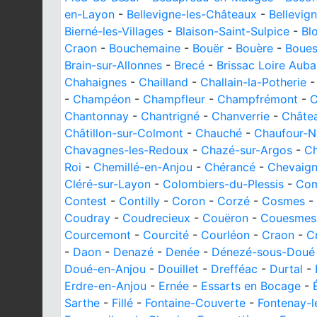
en-Layon
-
Bellevigne-les-Châteaux
-
Bellevig
Bierné-les-Villages
-
Blaison-Saint-Sulpice
-
Bl
Craon
-
Bouchemaine
-
Bouër
-
Bouère
-
Boues
Brain-sur-Allonnes
-
Brecé
-
Brissac Loire Aub
Chahaignes
-
Chailland
-
Challain-la-Potherie
-
Champéon
-
Champfleur
-
Champfrémont
-
C
Chantonnay
-
Chantrigné
-
Chanverrie
-
Châte
Châtillon-sur-Colmont
-
Chauché
-
Chaufour-
Chavagnes-les-Redoux
-
Chazé-sur-Argos
-
Ch
Roi
-
Chemillé-en-Anjou
-
Chérancé
-
Chevaig
Cléré-sur-Layon
-
Colombiers-du-Plessis
-
Co
Contest
-
Contilly
-
Coron
-
Corzé
-
Cosmes
-
Coudray
-
Coudrecieux
-
Couëron
-
Couesmes
Courcemont
-
Courcité
-
Courléon
-
Craon
-
C
-
Daon
-
Denazé
-
Denée
-
Dénezé-sous-Doué
Doué-en-Anjou
-
Douillet
-
Drefféac
-
Durtal
-
Erdre-en-Anjou
-
Ernée
-
Essarts en Bocage
-
Sarthe
-
Fillé
-
Fontaine-Couverte
-
Fontenay-