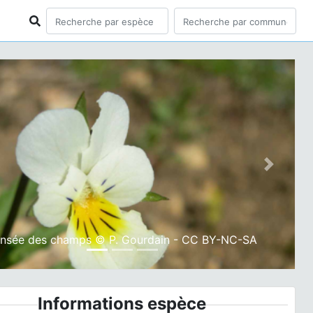
ious
Next
nsée des champs © P. Gourdain - CC BY-NC-SA
Informations espèce