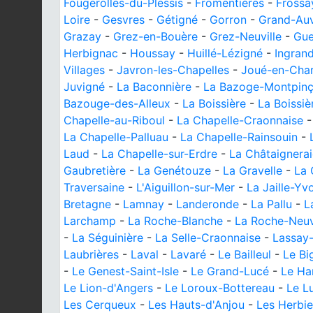
Fougerolles-du-Plessis
-
Fromentières
-
Frossa
Loire
-
Gesvres
-
Gétigné
-
Gorron
-
Grand-Au
Grazay
-
Grez-en-Bouère
-
Grez-Neuville
-
Gue
Herbignac
-
Houssay
-
Huillé-Lézigné
-
Ingrand
Villages
-
Javron-les-Chapelles
-
Joué-en-Char
Juvigné
-
La Baconnière
-
La Bazoge-Montpin
Bazouge-des-Alleux
-
La Boissière
-
La Boissi
Chapelle-au-Riboul
-
La Chapelle-Craonnaise
La Chapelle-Palluau
-
La Chapelle-Rainsouin
-
Laud
-
La Chapelle-sur-Erdre
-
La Châtaignerai
Gaubretière
-
La Genétouze
-
La Gravelle
-
La 
Traversaine
-
L'Aiguillon-sur-Mer
-
La Jaille-Yv
Bretagne
-
Lamnay
-
Landeronde
-
La Pallu
-
L
Larchamp
-
La Roche-Blanche
-
La Roche-Neuv
-
La Séguinière
-
La Selle-Craonnaise
-
Lassay
Laubrières
-
Laval
-
Lavaré
-
Le Bailleul
-
Le Bi
-
Le Genest-Saint-Isle
-
Le Grand-Lucé
-
Le H
Le Lion-d'Angers
-
Le Loroux-Bottereau
-
Le L
Les Cerqueux
-
Les Hauts-d'Anjou
-
Les Herbie