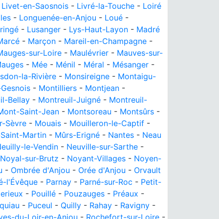
-
Livet-en-Saosnois
-
Livré-la-Touche
-
Loiré
les
-
Longuenée-en-Anjou
-
Loué
-
ringé
-
Lusanger
-
Lys-Haut-Layon
-
Madré
Marcé
-
Marçon
-
Mareil-en-Champagne
-
Mauges-sur-Loire
-
Maulévrier
-
Mauves-sur-
Mauges
-
Mée
-
Ménil
-
Méral
-
Mésanger
-
sdon-la-Rivière
-
Monsireigne
-
Montaigu-
-Gesnois
-
Montilliers
-
Montjean
-
l-Bellay
-
Montreuil-Juigné
-
Montreuil-
Mont-Saint-Jean
-
Montsoreau
-
Montsûrs
-
r-Sèvre
-
Mouais
-
Mouilleron-le-Captif
-
Saint-Martin
-
Mûrs-Erigné
-
Nantes
-
Neau
euilly-le-Vendin
-
Neuville-sur-Sarthe
-
Noyal-sur-Brutz
-
Noyant-Villages
-
Noyen-
u
-
Ombrée d'Anjou
-
Orée d'Anjou
-
Orvault
é-l'Évêque
-
Parnay
-
Parné-sur-Roc
-
Petit-
rieux
-
Pouillé
-
Pouzauges
-
Préaux
-
nquiau
-
Puceul
-
Quilly
-
Rahay
-
Ravigny
-
ves-du-Loir-en-Anjou
-
Rochefort-sur-Loire
-