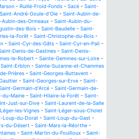
arson
-
Ruillé-Froid-Fonds
-
Sacé
-
Saint-
Saint-André-Goule-d'Oie
-
Saint-Aubin-de-
t-Aubin-des-Ormeaux
-
Saint-Aubin-du-
gustin-des-Bois
-
Saint-Baudelle
-
Saint-
rles-la-Forêt
-
Saint-Christophe-du-Bois
-
an
-
Saint-Cyr-des-Gâts
-
Saint-Cyr-en-Pail
-
Saint-Denis-de-Gastines
-
Saint-Denis-
mes-le-Robert
-
Sainte-Gemmes-sur-Loire
-
-
Saint-Erblon
-
Sainte-Suzanne-et-Chammes
-de-Prières
-
Saint-Georges-Buttavent
-
Gaultier
-
Saint-Georges-sur-Erve
-
Saint-
Saint-Germain-d'Arcé
-
Saint-Germain-de-
re-du-Maine
-
Saint-Hilaire-la-Forêt
-
Saint-
int-Just-sur-Dive
-
Saint-Laurent-de-la-Salle
-Léger-les-Vignes
-
Saint-Léger-sous-Cholet
t-Loup-du-Dorat
-
Saint-Loup-du-Gast
-
rs-du-Désert
-
Saint-Mars-la-Réorthe
-
ntaines
-
Saint-Martin-du-Fouilloux
-
Saint-