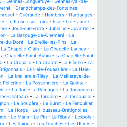
y
-
Gennes-Longuefuye
-
Gennes-Val-de-
verné
-
Grandchamps-des-Fontaines
-
nrouet
-
Guérande
-
Hambers
-
Hardanges
-
es-Le Fresne sur Loire
-
Issé
-
Izé
-
Jarzé
nie
-
Joué-sur-Erdre
-
Jublains
-
Juvardeil
-
çon
-
La Bazouge-de-Chemeré
-
La
ère-du-Doré
-
La Breille-les-Pins
-
La
-
La Chapelle-Glain
-
La Chapelle-Launay
-
La Chapelle-Saint-Aubin
-
La Chapelle-Saint-
e
-
La Croixille
-
La Cropte
-
La Flèche
-
La
Grigonnais
-
La Haie-Fouassière
-
La Haie-
on
-
La Meilleraie-Tillay
-
La Meilleraye-de-
a Pellerine
-
La Possonnière
-
La Quinte
-
ille
-
La Roë
-
La Romagne
-
La Rouaudière
-les-Châteaux
-
La Tardière
-
La Tessoualle
-
gnon
-
Le Boupère
-
Le Buret
-
Le Fenouiller
am
-
Le Horps
-
Le Housseau-Brétignolles
-
ude
-
Le Mans
-
Le Pin
-
Le Ribay
-
Lesbois
-
rs
-
Les Rairies
-
Les Touches
-
Les Ulmes
-