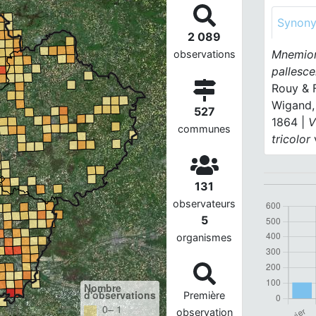
Synon
2 089
Mnemion
observations
pallesc
Rouy & 
Wigand,
527
1864 |
V
communes
tricolor
131
observateurs
5
organismes
Nombre
d'observations
Première
0– 1
observation