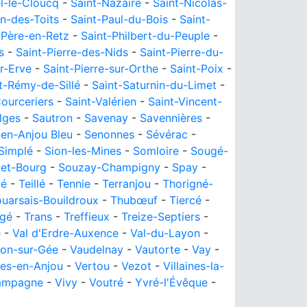
l-le-Cloucq
-
Saint-Nazaire
-
Saint-Nicolas-
n-des-Toits
-
Saint-Paul-du-Bois
-
Saint-
-Père-en-Retz
-
Saint-Philbert-du-Peuple
-
s
-
Saint-Pierre-des-Nids
-
Saint-Pierre-du-
ur-Erve
-
Saint-Pierre-sur-Orthe
-
Saint-Poix
-
t-Rémy-de-Sillé
-
Saint-Saturnin-du-Limet
-
ourceriers
-
Saint-Valérien
-
Saint-Vincent-
lges
-
Sautron
-
Savenay
-
Savennières
-
en-Anjou Bleu
-
Senonnes
-
Sévérac
-
Simplé
-
Sion-les-Mines
-
Somloire
-
Sougé-
-et-Bourg
-
Souzay-Champigny
-
Spay
-
lé
-
Teillé
-
Tennie
-
Terranjou
-
Thorigné-
uarsais-Bouildroux
-
Thubœuf
-
Tiercé
-
ngé
-
Trans
-
Treffieux
-
Treize-Septiers
-
e
-
Val d'Erdre-Auxence
-
Val-du-Layon
-
lon-sur-Gée
-
Vaudelnay
-
Vautorte
-
Vay
-
res-en-Anjou
-
Vertou
-
Vezot
-
Villaines-la-
ampagne
-
Vivy
-
Voutré
-
Yvré-l'Évêque
-