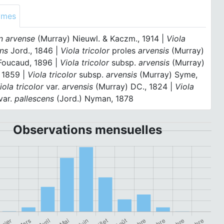
ymes
 arvense
(Murray) Nieuwl. & Kaczm., 1914 |
Viola
ens
Jord., 1846 |
Viola tricolor
proles
arvensis
(Murray)
Foucaud, 1896 |
Viola tricolor
subsp.
arvensis
(Murray)
 1859 |
Viola tricolor
subsp.
arvensis
(Murray) Syme,
iola tricolor
var.
arvensis
(Murray) DC., 1824 |
Viola
var.
pallescens
(Jord.) Nyman, 1878
Observations mensuelles