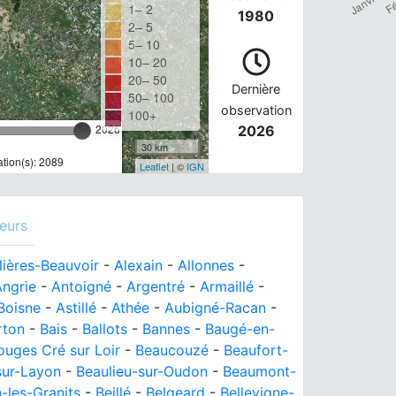
1– 2
1980
2– 5
5– 10
10– 20
20– 50
Dernière
50– 100
observation
100+
2026
2026
30 km
tion(s): 2089
Leaflet
| ©
IGN
eurs
llières-Beauvoir
-
Alexain
-
Allonnes
-
Angrie
-
Antoigné
-
Argentré
-
Armaillé
-
Boisne
-
Astillé
-
Athée
-
Aubigné-Racan
-
rton
-
Bais
-
Ballots
-
Bannes
-
Baugé-en-
uges Cré sur Loir
-
Beaucouzé
-
Beaufort-
sur-Layon
-
Beaulieu-sur-Oudon
-
Beaumont-
-les-Granits
-
Beillé
-
Belgeard
-
Bellevigne-