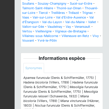
Soullans
-
Souzay-Champigny
-
Sucé-sur-Erdre
-
Talmont-Saint-Hilaire
-
Thoiré-sur-Dinan
-
Thouaré-
sur-Loire
-
Tiercé
-
Treillières
-
Trélazé
-
Trignac
-
Vaas
-
Vair-sur-Loire
-
Val d'Erdre-Auxence
-
Val
d'Étangson
-
Val-du-Layon
-
Val-du-Maine
-
Vallet
-
Vallon-sur-Gée
-
Vaudelnay
-
Vay
-
Venansault
-
Vertou
-
Vieillevigne
-
Vigneux-de-Bretagne
-
Villaines-sous-Malicorne
-
Villeneuve-en-Retz
-
Vivy
-
Vouvant
-
Yvré-le-Pôlin
Informations espèce
Synonymes
Apamea furuncula
(Denis & Schiffermüller, 1775) |
Hadena bicoloria
(Villers, 1789) |
Hadena furuncula
(Denis & Schiffermüller, 1775) |
Mesoligia furuncula
furuncula
(Denis & Schiffermüller, 1775) |
Mesoligia
furuncula reisseri
(Schawerda, 1932) |
Miana
bicoloria
(Villers, 1789) |
Miana vinctuncula
(Hübner,
1803) |
Noctua furuncula
(Denis & Schiffermüller,