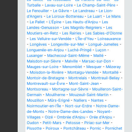
Turballe
-
Lavau-sur-Loire
-
Le Champ-Saint-Père
-
Le Fenouiller
-
Le Gâvre
-
Le Landreau
-
Le Lion-
d'Angers
-
Le Loroux-Bottereau
-
Le Luart
-
Le Mans
-
Le Pallet
-
L'Épine
-
Les Hauts-d'Anjou
-
Les
Landes-Genusson
-
Les Magnils-Reigniers
-
Les
Moutiers-en-Retz
-
Les Rairies
-
Les Sables-d'Olonne
-
Les Velluire-sur-Vendée
-
L'Île-d'Yeu
-
Loireauxence
-
Longèves
-
Longeville-sur-Mer
-
Longué-Jumelles
-
Longuenée-en-Anjou
-
Luché-Pringé
-
Luçon
-
Lusanger
-
Machecoul-Saint-Même
-
Maillé
-
Maisdon-sur-Sèvre
-
Malville
-
Marsac-sur-Don
-
Mauges-sur-Loire
-
Menomblet
-
Mesquer
-
Mézeray
-
Moisdon-la-Rivière
-
Montaigu-Vendée
-
Montaillé
-
Montoir-de-Bretagne
-
Montrelais
-
Montreuil-Bellay
-
Montrevault-sur-Èvre
-
Mont-Saint-Jean
-
Montsoreau
-
Mortagne-sur-Sèvre
-
Mouilleron-Saint-
Germain
-
Mouliherne
-
Mouzeuil-Saint-Martin
-
Mouzillon
-
Mûrs-Erigné
-
Nalliers
-
Nantes
-
Noirmoutier-en-l'Île
-
Nort-sur-Erdre
-
Notre-Dame-
de-Monts
-
Notre-Dame-des-Landes
-
Noyant-
Villages
-
Oizé
-
Ombrée d'Anjou
-
Orée d'Anjou
-
Oudon
-
Petit-Mars
-
Petosse
-
Piriac-sur-Mer
-
Pissotte
-
Poiroux
-
Pontchâteau
-
Pornic
-
Pornichet