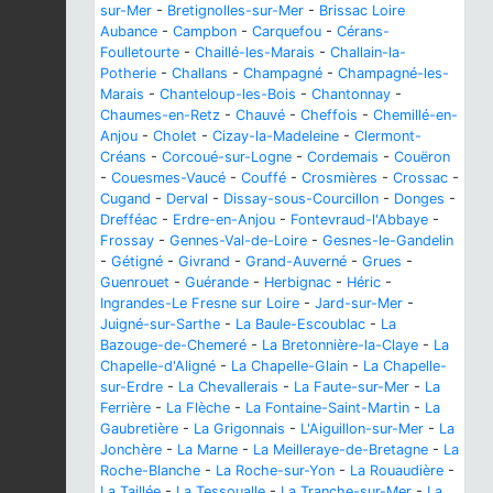
sur-Mer
-
Bretignolles-sur-Mer
-
Brissac Loire
Aubance
-
Campbon
-
Carquefou
-
Cérans-
Foulletourte
-
Chaillé-les-Marais
-
Challain-la-
Potherie
-
Challans
-
Champagné
-
Champagné-les-
Marais
-
Chanteloup-les-Bois
-
Chantonnay
-
Chaumes-en-Retz
-
Chauvé
-
Cheffois
-
Chemillé-en-
Anjou
-
Cholet
-
Cizay-la-Madeleine
-
Clermont-
Créans
-
Corcoué-sur-Logne
-
Cordemais
-
Couëron
-
Couesmes-Vaucé
-
Couffé
-
Crosmières
-
Crossac
-
Cugand
-
Derval
-
Dissay-sous-Courcillon
-
Donges
-
Drefféac
-
Erdre-en-Anjou
-
Fontevraud-l'Abbaye
-
Frossay
-
Gennes-Val-de-Loire
-
Gesnes-le-Gandelin
-
Gétigné
-
Givrand
-
Grand-Auverné
-
Grues
-
Guenrouet
-
Guérande
-
Herbignac
-
Héric
-
Ingrandes-Le Fresne sur Loire
-
Jard-sur-Mer
-
Juigné-sur-Sarthe
-
La Baule-Escoublac
-
La
Bazouge-de-Chemeré
-
La Bretonnière-la-Claye
-
La
Chapelle-d'Aligné
-
La Chapelle-Glain
-
La Chapelle-
sur-Erdre
-
La Chevallerais
-
La Faute-sur-Mer
-
La
Ferrière
-
La Flèche
-
La Fontaine-Saint-Martin
-
La
Gaubretière
-
La Grigonnais
-
L'Aiguillon-sur-Mer
-
La
Jonchère
-
La Marne
-
La Meilleraye-de-Bretagne
-
La
Roche-Blanche
-
La Roche-sur-Yon
-
La Rouaudière
-
La Taillée
-
La Tessoualle
-
La Tranche-sur-Mer
-
La