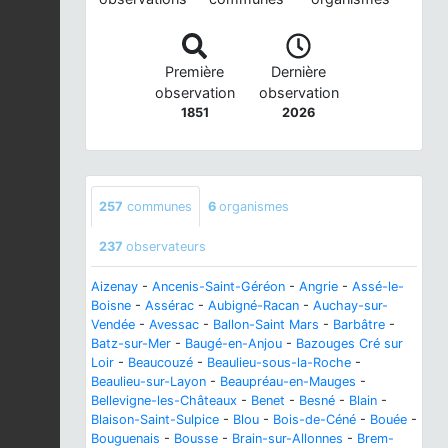
Première
Dernière
observation
observation
1851
2026
257
communes
6
organismes
237
observateurs
Aizenay
-
Ancenis-Saint-Géréon
-
Angrie
-
Assé-le-
Boisne
-
Assérac
-
Aubigné-Racan
-
Auchay-sur-
Vendée
-
Avessac
-
Ballon-Saint Mars
-
Barbâtre
-
Batz-sur-Mer
-
Baugé-en-Anjou
-
Bazouges Cré sur
Loir
-
Beaucouzé
-
Beaulieu-sous-la-Roche
-
Beaulieu-sur-Layon
-
Beaupréau-en-Mauges
-
Bellevigne-les-Châteaux
-
Benet
-
Besné
-
Blain
-
Blaison-Saint-Sulpice
-
Blou
-
Bois-de-Céné
-
Bouée
-
Bouguenais
-
Bousse
-
Brain-sur-Allonnes
-
Brem-