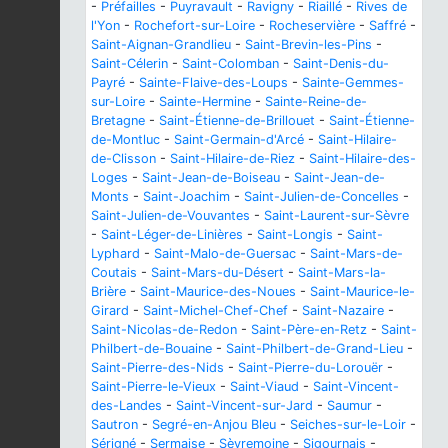
-
Préfailles
-
Puyravault
-
Ravigny
-
Riaillé
-
Rives de
l'Yon
-
Rochefort-sur-Loire
-
Rocheservière
-
Saffré
-
Saint-Aignan-Grandlieu
-
Saint-Brevin-les-Pins
-
Saint-Célerin
-
Saint-Colomban
-
Saint-Denis-du-
Payré
-
Sainte-Flaive-des-Loups
-
Sainte-Gemmes-
sur-Loire
-
Sainte-Hermine
-
Sainte-Reine-de-
Bretagne
-
Saint-Étienne-de-Brillouet
-
Saint-Étienne-
de-Montluc
-
Saint-Germain-d'Arcé
-
Saint-Hilaire-
de-Clisson
-
Saint-Hilaire-de-Riez
-
Saint-Hilaire-des-
Loges
-
Saint-Jean-de-Boiseau
-
Saint-Jean-de-
Monts
-
Saint-Joachim
-
Saint-Julien-de-Concelles
-
Saint-Julien-de-Vouvantes
-
Saint-Laurent-sur-Sèvre
-
Saint-Léger-de-Linières
-
Saint-Longis
-
Saint-
Lyphard
-
Saint-Malo-de-Guersac
-
Saint-Mars-de-
Coutais
-
Saint-Mars-du-Désert
-
Saint-Mars-la-
Brière
-
Saint-Maurice-des-Noues
-
Saint-Maurice-le-
Girard
-
Saint-Michel-Chef-Chef
-
Saint-Nazaire
-
Saint-Nicolas-de-Redon
-
Saint-Père-en-Retz
-
Saint-
Philbert-de-Bouaine
-
Saint-Philbert-de-Grand-Lieu
-
Saint-Pierre-des-Nids
-
Saint-Pierre-du-Lorouër
-
Saint-Pierre-le-Vieux
-
Saint-Viaud
-
Saint-Vincent-
des-Landes
-
Saint-Vincent-sur-Jard
-
Saumur
-
Sautron
-
Segré-en-Anjou Bleu
-
Seiches-sur-le-Loir
-
Sérigné
-
Sermaise
-
Sèvremoine
-
Sigournais
-