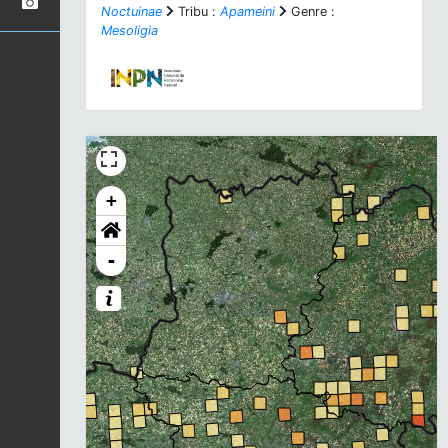
Noctuinae
Tribu :
Apameini
Genre :
Mesoligia
+
-