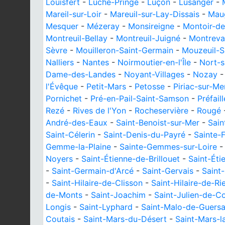
Louisfert
-
Luché-Pringé
-
Luçon
-
Lusanger
-
Mareil-sur-Loir
-
Mareuil-sur-Lay-Dissais
-
Maug
Mesquer
-
Mézeray
-
Monsireigne
-
Montoir-de
Montreuil-Bellay
-
Montreuil-Juigné
-
Montreva
Sèvre
-
Mouilleron-Saint-Germain
-
Mouzeuil-S
Nalliers
-
Nantes
-
Noirmoutier-en-l'Île
-
Nort-s
Dame-des-Landes
-
Noyant-Villages
-
Nozay
l'Évêque
-
Petit-Mars
-
Petosse
-
Piriac-sur-Me
Pornichet
-
Pré-en-Pail-Saint-Samson
-
Préfail
Rezé
-
Rives de l'Yon
-
Rocheservière
-
Rougé
André-des-Eaux
-
Saint-Benoist-sur-Mer
-
Sain
Saint-Célerin
-
Saint-Denis-du-Payré
-
Sainte-
Gemme-la-Plaine
-
Sainte-Gemmes-sur-Loire
Noyers
-
Saint-Étienne-de-Brillouet
-
Saint-Ét
-
Saint-Germain-d'Arcé
-
Saint-Gervais
-
Saint
-
Saint-Hilaire-de-Clisson
-
Saint-Hilaire-de-Ri
de-Monts
-
Saint-Joachim
-
Saint-Julien-de-C
Longis
-
Saint-Lyphard
-
Saint-Malo-de-Guers
Coutais
-
Saint-Mars-du-Désert
-
Saint-Mars-l