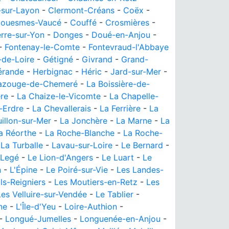
-sur-Layon
-
Clermont-Créans
-
Coëx
-
ouesmes-Vaucé
-
Couffé
-
Crosmières
-
rre-sur-Yon
-
Donges
-
Doué-en-Anjou
-
-
Fontenay-le-Comte
-
Fontevraud-l'Abbaye
-de-Loire
-
Gétigné
-
Givrand
-
Grand-
érande
-
Herbignac
-
Héric
-
Jard-sur-Mer
-
azouge-de-Chemeré
-
La Boissière-de-
ère
-
La Chaize-le-Vicomte
-
La Chapelle-
-Erdre
-
La Chevallerais
-
La Ferrière
-
La
uillon-sur-Mer
-
La Jonchère
-
La Marne
-
La
a Réorthe
-
La Roche-Blanche
-
La Roche-
-
La Turballe
-
Lavau-sur-Loire
-
Le Bernard
-
Legé
-
Le Lion-d'Angers
-
Le Luart
-
Le
n
-
L'Épine
-
Le Poiré-sur-Vie
-
Les Landes-
ls-Reigniers
-
Les Moutiers-en-Retz
-
Les
Les Velluire-sur-Vendée
-
Le Tablier
-
ne
-
L'Île-d'Yeu
-
Loire-Authion
-
-
Longué-Jumelles
-
Longuenée-en-Anjou
-