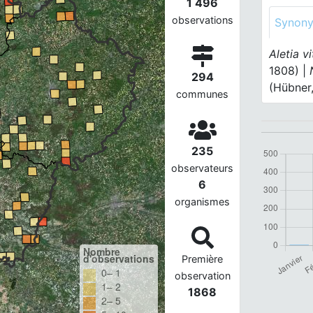
1 496
observations
Synon
Aletia vi
1808) |
294
(Hübner
communes
235
observateurs
6
organismes
Nombre
d'observations
Première
0– 1
observation
1– 2
1868
2– 5