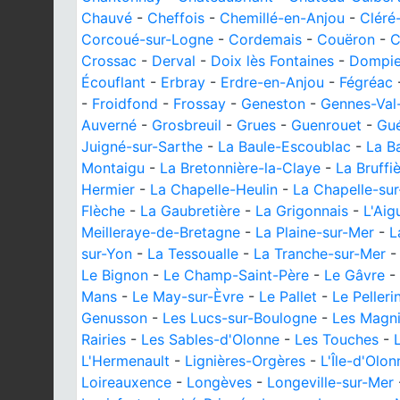
Chauvé
-
Cheffois
-
Chemillé-en-Anjou
-
Cléré
Corcoué-sur-Logne
-
Cordemais
-
Couëron
-
C
Crossac
-
Derval
-
Doix lès Fontaines
-
Dompie
Écouflant
-
Erbray
-
Erdre-en-Anjou
-
Fégréac
-
Froidfond
-
Frossay
-
Geneston
-
Gennes-Val
Auverné
-
Grosbreuil
-
Grues
-
Guenrouet
-
Gu
Juigné-sur-Sarthe
-
La Baule-Escoublac
-
La B
Montaigu
-
La Bretonnière-la-Claye
-
La Bruffi
Hermier
-
La Chapelle-Heulin
-
La Chapelle-sur
Flèche
-
La Gaubretière
-
La Grigonnais
-
L'Aig
Meilleraye-de-Bretagne
-
La Plaine-sur-Mer
-
L
sur-Yon
-
La Tessoualle
-
La Tranche-sur-Mer
Le Bignon
-
Le Champ-Saint-Père
-
Le Gâvre
-
Mans
-
Le May-sur-Èvre
-
Le Pallet
-
Le Pelleri
Genusson
-
Les Lucs-sur-Boulogne
-
Les Magni
Rairies
-
Les Sables-d'Olonne
-
Les Touches
-
L'Hermenault
-
Lignières-Orgères
-
L'Île-d'Olon
Loireauxence
-
Longèves
-
Longeville-sur-Mer