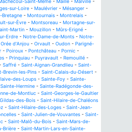
Machecoul-Saint-Même
-
Maillé
-
Malville
-
es-sur-Loire
-
Maulévrier
-
Mésanger
-
-Bretagne
-
Montournais
-
Montrelais
-
ult-sur-Èvre
-
Montsoreau
-
Mortagne-sur-
aint-Martin
-
Mouzillon
-
Mûrs-Erigné
-
ur-Erdre
-
Notre-Dame-de-Monts
-
Notre-
-
Orée d'Anjou
-
Orvault
-
Oudon
-
Parigné-
r
-
Poiroux
-
Pontchâteau
-
Pornic
-
les
-
Prinquiau
-
Puyravault
-
Remouillé
-
-
Saffré
-
Saint-Aignan-Grandlieu
-
Saint-
t-Brevin-les-Pins
-
Saint-Calais-du-Désert
-
Flaive-des-Loups
-
Sainte-Foy
-
Sainte-
-
Sainte-Hermine
-
Sainte-Radégonde-des-
ienne-de-Montluc
-
Saint-Georges-le-Gaultier
-Gildas-des-Bois
-
Saint-Hilaire-de-Chaléons
ez
-
Saint-Hilaire-des-Loges
-
Saint-Jean-
oncelles
-
Saint-Julien-de-Vouvantes
-
Saint-
ac
-
Saint-Malô-du-Bois
-
Saint-Mars-de-
a-Brière
-
Saint-Martin-Lars-en-Sainte-