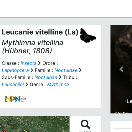
Leucanie vitelline (La)
Mythimna vitellina
(Hübner, 1808)
Classe :
Insecta
Ordre :
Lepidoptera
Famille :
Noctuidae
Prev
Sous-Famille :
Noctuinae
Tribu :
Leucaniini
Genre :
Mythimna
Le