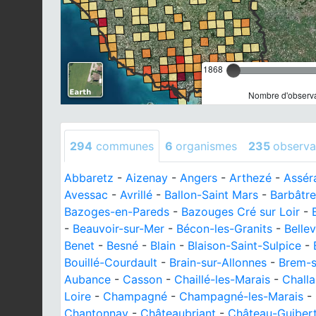
1868
Nombre d'observa
294
communes
6
organismes
235
observa
Abbaretz
-
Aizenay
-
Angers
-
Arthezé
-
Assér
Avessac
-
Avrillé
-
Ballon-Saint Mars
-
Barbâtre
Bazoges-en-Pareds
-
Bazouges Cré sur Loir
-
-
Beauvoir-sur-Mer
-
Bécon-les-Granits
-
Belle
Benet
-
Besné
-
Blain
-
Blaison-Saint-Sulpice
-
Bouillé-Courdault
-
Brain-sur-Allonnes
-
Brem-s
Aubance
-
Casson
-
Chaillé-les-Marais
-
Challa
Loire
-
Champagné
-
Champagné-les-Marais
-
Chantonnay
-
Châteaubriant
-
Château-Guiber