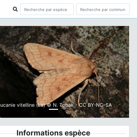
ious
Next
ucanie vitelline (La) © N. Tobak - CC BY-NC-SA
Informations espèce