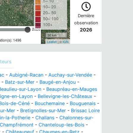
5– 10
10– 20
20– 50
Dernière
50– 100
observation
100+
2026
2026
30 km
tion(s): 1496
Leaflet
| ©
IGN
teurs
ac
-
Aubigné-Racan
-
Auchay-sur-Vendée
-
-
Batz-sur-Mer
-
Baugé-en-Anjou
-
Beaulieu-sur-Layon
-
Beaupréau-en-Mauges
vigne-en-Layon
-
Bellevigne-les-Châteaux
-
Bois-de-Céné
-
Bouchemaine
-
Bouguenais
-
ur-Mer
-
Bretignolles-sur-Mer
-
Brissac Loire
in-la-Potherie
-
Challans
-
Chalonnes-sur-
Champfrémont
-
Chanteloup-les-Bois
-
t
-
Châteauneuf
-
Chaumes-en-Retz
-