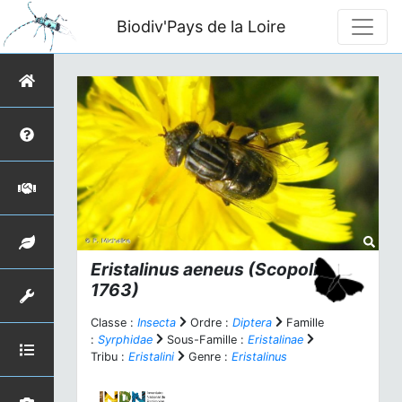
Biodiv'Pays de la Loire
Eristalinus aeneus
(Scopoli,
1763)
Classe :
Insecta
Ordre :
Diptera
Famille
:
Syrphidae
Sous-Famille :
Eristalinae
Tribu :
Eristalini
Genre :
Eristalinus