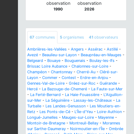
observation
observation
1990
2026
67
communes
5
organismes
41
observateurs
Ambrières-les-Vallées
-
Angers
-
Assérac
-
Astillé
-
Avezé
-
Beaulieu-sur-Layon
-
Beaupréau-en-Mauges
-
Belgeard
-
Bouaye
-
Bouguenais
-
Boulay-les-Ifs
-
Brissac Loire Aubance
-
Chalonnes-sur-Loire
-
Champéon
-
Chantonnay
-
Cherré-Au
-
Cléré-sur-
Layon
-
Commer
-
Contest
-
Erdre-en-Anjou
-
Gennes-Val-de-Loire
-
Gréez-sur-Roc
-
Guérande
-
Hercé
-
La Bazouge-de-Chemeré
-
La Faute-sur-Mer
-
La Ferté-Bernard
-
La Haie-Fouassière
-
L'Aiguillon-
sur-Mer
-
La Séguinière
-
Lassay-les-Châteaux
-
La
Turballe
-
Les Landes-Genusson
-
Les Moutiers-en-
Retz
-
Les Ponts-de-Cé
-
L'Île-d'Yeu
-
Loire-Authion
-
Longué-Jumelles
-
Mauges-sur-Loire
-
Mayenne
-
Montoir-de-Bretagne
-
Montreuil-Bellay
-
Morannes
sur Sarthe-Daumeray
-
Noirmoutier-en-l'Île
-
Ombrée