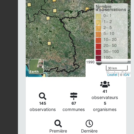
Nombre
d'observations
0– 1
1– 2
2– 5
5– 10
10– 20
20– 50
50– 100
100+
1990
30 km
Nombre d'observa
Leaflet
| ©
IGN
41
observateurs
145
67
5
observations
communes
organismes
Première
Dernière