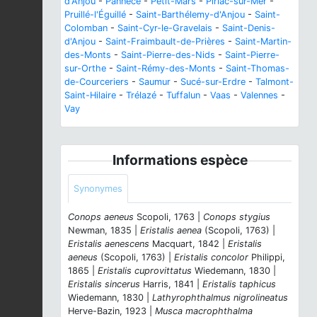
d'Anjou
-
Pannecé
-
Petit-Mars
-
Piriac-sur-Mer
-
Pruillé-l'Éguillé
-
Saint-Barthélemy-d'Anjou
-
Saint-
Colomban
-
Saint-Cyr-le-Gravelais
-
Saint-Denis-
d'Anjou
-
Saint-Fraimbault-de-Prières
-
Saint-Martin-
des-Monts
-
Saint-Pierre-des-Nids
-
Saint-Pierre-
sur-Orthe
-
Saint-Rémy-des-Monts
-
Saint-Thomas-
de-Courceriers
-
Saumur
-
Sucé-sur-Erdre
-
Talmont-
Saint-Hilaire
-
Trélazé
-
Tuffalun
-
Vaas
-
Valennes
-
Vay
Informations espèce
Synonymes
Conops aeneus
Scopoli, 1763 |
Conops stygius
Newman, 1835 |
Eristalis aenea
(Scopoli, 1763) |
Eristalis aenescens
Macquart, 1842 |
Eristalis
aeneus
(Scopoli, 1763) |
Eristalis concolor
Philippi,
1865 |
Eristalis cuprovittatus
Wiedemann, 1830 |
Eristalis sincerus
Harris, 1841 |
Eristalis taphicus
Wiedemann, 1830 |
Lathyrophthalmus nigrolineatus
Herve-Bazin, 1923 |
Musca macrophthalma