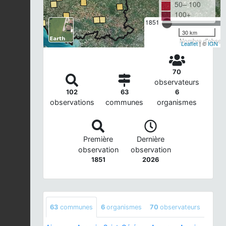
50– 100
100+
1851
30 km
Nombre d'observa
Leaflet
| ©
IGN
70
observateurs
102
63
6
observations
communes
organismes
Première
Dernière
observation
observation
1851
2026
63
communes
6
organismes
70
observateurs