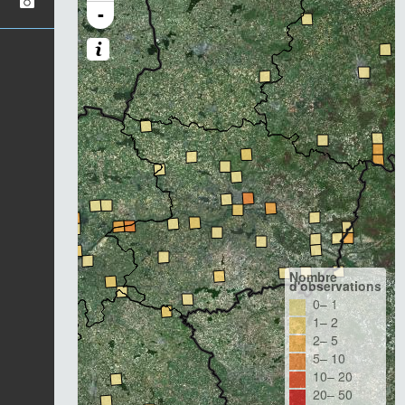
-
Nombre
d'observations
0– 1
1– 2
2– 5
5– 10
10– 20
20– 50