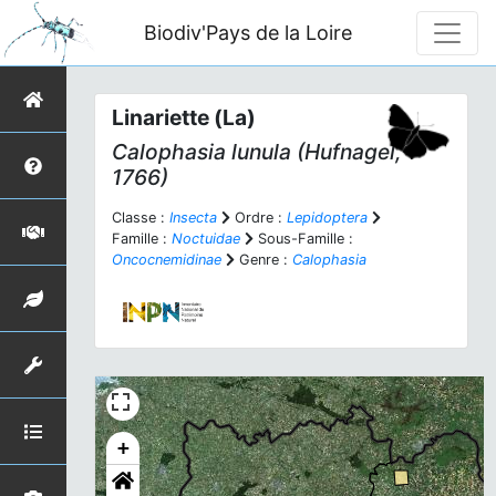
Biodiv'Pays de la Loire
Linariette (La)
Calophasia lunula
(Hufnagel,
1766)
Classe :
Insecta
Ordre :
Lepidoptera
Famille :
Noctuidae
Sous-Famille :
Oncocnemidinae
Genre :
Calophasia
+