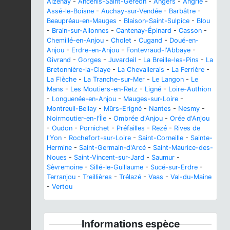
Aizenay
-
Ancenis-Saint-Géréon
-
Angers
-
Angrie
-
Assé-le-Boisne
-
Auchay-sur-Vendée
-
Barbâtre
-
Beaupréau-en-Mauges
-
Blaison-Saint-Sulpice
-
Blou
-
Brain-sur-Allonnes
-
Cantenay-Épinard
-
Casson
-
Chemillé-en-Anjou
-
Cholet
-
Cugand
-
Doué-en-
Anjou
-
Erdre-en-Anjou
-
Fontevraud-l'Abbaye
-
Givrand
-
Gorges
-
Juvardeil
-
La Breille-les-Pins
-
La
Bretonnière-la-Claye
-
La Chevallerais
-
La Ferrière
-
La Flèche
-
La Tranche-sur-Mer
-
Le Langon
-
Le
Mans
-
Les Moutiers-en-Retz
-
Ligné
-
Loire-Authion
-
Longuenée-en-Anjou
-
Mauges-sur-Loire
-
Montreuil-Bellay
-
Mûrs-Erigné
-
Nantes
-
Nesmy
-
Noirmoutier-en-l'Île
-
Ombrée d'Anjou
-
Orée d'Anjou
-
Oudon
-
Pornichet
-
Préfailles
-
Rezé
-
Rives de
l'Yon
-
Rochefort-sur-Loire
-
Saint-Corneille
-
Sainte-
Hermine
-
Saint-Germain-d'Arcé
-
Saint-Maurice-des-
Noues
-
Saint-Vincent-sur-Jard
-
Saumur
-
Sèvremoine
-
Sillé-le-Guillaume
-
Sucé-sur-Erdre
-
Terranjou
-
Treillières
-
Trélazé
-
Vaas
-
Val-du-Maine
-
Vertou
Informations espèce