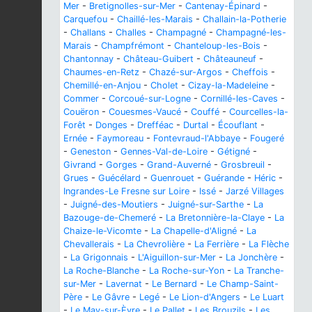
Mer
-
Bretignolles-sur-Mer
-
Cantenay-Épinard
-
Carquefou
-
Chaillé-les-Marais
-
Challain-la-Potherie
-
Challans
-
Challes
-
Champagné
-
Champagné-les-
Marais
-
Champfrémont
-
Chanteloup-les-Bois
-
Chantonnay
-
Château-Guibert
-
Châteauneuf
-
Chaumes-en-Retz
-
Chazé-sur-Argos
-
Cheffois
-
Chemillé-en-Anjou
-
Cholet
-
Cizay-la-Madeleine
-
Commer
-
Corcoué-sur-Logne
-
Cornillé-les-Caves
-
Couëron
-
Couesmes-Vaucé
-
Couffé
-
Courcelles-la-
Forêt
-
Donges
-
Drefféac
-
Durtal
-
Écouflant
-
Ernée
-
Faymoreau
-
Fontevraud-l'Abbaye
-
Fougeré
-
Geneston
-
Gennes-Val-de-Loire
-
Gétigné
-
Givrand
-
Gorges
-
Grand-Auverné
-
Grosbreuil
-
Grues
-
Guécélard
-
Guenrouet
-
Guérande
-
Héric
-
Ingrandes-Le Fresne sur Loire
-
Issé
-
Jarzé Villages
-
Juigné-des-Moutiers
-
Juigné-sur-Sarthe
-
La
Bazouge-de-Chemeré
-
La Bretonnière-la-Claye
-
La
Chaize-le-Vicomte
-
La Chapelle-d'Aligné
-
La
Chevallerais
-
La Chevrolière
-
La Ferrière
-
La Flèche
-
La Grigonnais
-
L'Aiguillon-sur-Mer
-
La Jonchère
-
La Roche-Blanche
-
La Roche-sur-Yon
-
La Tranche-
sur-Mer
-
Lavernat
-
Le Bernard
-
Le Champ-Saint-
Père
-
Le Gâvre
-
Legé
-
Le Lion-d'Angers
-
Le Luart
-
Le May-sur-Èvre
-
Le Pallet
-
Les Brouzils
-
Les