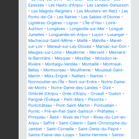
Epesses
-
Les Hauts-d'Anjou
-
Les Landes-Genusson
-
Les Magnils-Reigniers
-
Les Moutiers-en-Retz
-
Les
Ponts-de-Cé
-
Les Rairies
-
Les Sables-d'Olonne
-
Lignières-Orgères
-
Ligron
-
L'Île-d'Yeu
-
Loire-
Authion
-
Longèves
-
Longeville-sur-Mer
-
Longué-
Jumelles
-
Longuenée-en-Anjou
-
Luçon
-
Lusanger
-
Machecoul-Saint-Même
-
Maillé
-
Malville
-
Mareil-
sur-Loir
-
Mareuil-sur-Lay-Dissais
-
Marsac-sur-Don
-
Mauges-sur-Loire
-
Maulévrier
-
Mervent
-
Mesnard-
la-Barotière
-
Mesquer
-
Missillac
-
Moisdon-la-
Rivière
-
Montaigu-Vendée
-
Montaillé
-
Montreuil-
Bellay
-
Montsoreau
-
Mouliherne
-
Mouzeuil-Saint-
Martin
-
Mûrs-Erigné
-
Nalliers
-
Nantes
-
Noirmoutier-en-l'Île
-
Nort-sur-Erdre
-
Notre-Dame-
de-Monts
-
Notre-Dame-des-Landes
-
Oizé
-
Ombrée d'Anjou
-
Orée d'Anjou
-
Orvault
-
Oudon
-
Parigné-l'Évêque
-
Petit-Mars
-
Pissotte
-
Pontchâteau
-
Pont-Saint-Martin
-
Pontvallain
-
Pornic
-
Pré-en-Pail-Saint-Samson
-
Préfailles
-
Prinquiau
-
Rezé
-
Rives de l'Yon
-
Rives-du-Loir-en-
Anjou
-
Saffré
-
Saint-Célerin
-
Saint-Christophe-du-
Jambet
-
Saint-Corneille
-
Saint-Denis-du-Payré
-
Sainte-Flaive-des-Loups
-
Sainte-Hermine
-
Sainte-