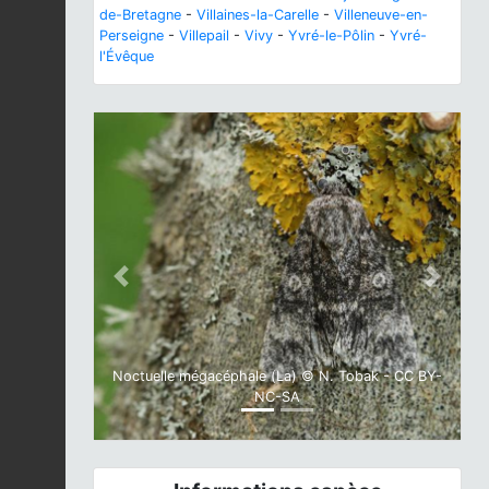
de-Bretagne
-
Villaines-la-Carelle
-
Villeneuve-en-
Perseigne
-
Villepail
-
Vivy
-
Yvré-le-Pôlin
-
Yvré-
l'Évêque
Previous
Next
Noctuelle mégacéphale (La) © N. Tobak - CC BY-
NC-SA