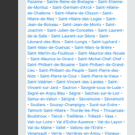
Pazanne
-
Sainte-Reine-de-Bretagne
-
Saint-Étienne-
de-Montluc
-
Saint-Germain-d'Arcé
-
Saint-Hilaire-
de-Chaléons
-
Saint-Hilaire-de-Clisson
-
Saint-
Hilaire-de-Riez
-
Saint-Hilaire-des-Loges
-
Saint-
Jean-de-Boiseau
-
Saint-Jean-de-Monts
-
Saint-
Joachim
-
Saint-Julien-de-Concelles
-
Saint-Laurent-
de-la-Salle
-
Saint-Laurent-sur-Sèvre
-
Saint-
Léonard-des-Bois
-
Saint-Longis
-
Saint-Lyphard
-
Saint-Malo-de-Guersac
-
Saint-Mars-la-Brière
-
Saint-Martin-du-Fouilloux
-
Saint-Maurice-des-Noues
-
Saint-Maurice-le-Girard
-
Saint-Michel-Chef-Chef
-
Saint-Philbert-de-Bouaine
-
Saint-Philbert-de-Grand-
Lieu
-
Saint-Philbert-du-Peuple
-
Saint-Pierre-des-
Nids
-
Saint-Pierre-la-Cour
-
Saint-Pierre-le-Vieux
-
Saint-Valérien
-
Saint-Vincent-des-Landes
-
Saint-
Vincent-sur-Jard
-
Sautron
-
Savigné-sous-le-Lude
-
Segré-en-Anjou Bleu
-
Ségrie
-
Seiches-sur-le-Loir
-
Semur-en-Vallon
-
Sérigné
-
Sèvremoine
-
Sèvremont
-
Soullans
-
Souzay-Champigny
-
Sucé-sur-Erdre
-
Talmont-Saint-Hilaire
-
Thorée-les-Pins
-
Thouarsais-
Bouildroux
-
Tiercé
-
Treillières
-
Trélazé
-
Vaas
-
Vair-sur-Loire
-
Val d'Erdre-Auxence
-
Val-du-Layon
-
Val-du-Maine
-
Vallet
-
Vallons-de-l'Erdre
-
Venansault
-
Verrie
-
Verrières-en-Anjou
-
Vigneux-