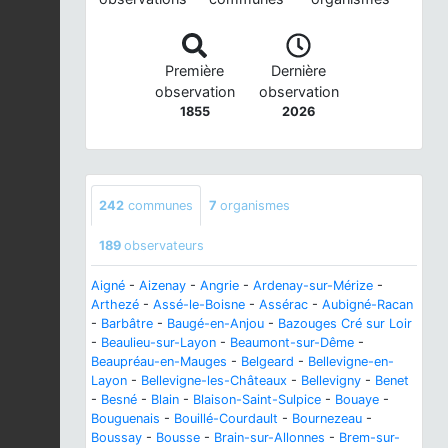
Première
Dernière
observation
observation
1855
2026
242
communes
7
organismes
189
observateurs
Aigné
-
Aizenay
-
Angrie
-
Ardenay-sur-Mérize
-
Arthezé
-
Assé-le-Boisne
-
Assérac
-
Aubigné-Racan
-
Barbâtre
-
Baugé-en-Anjou
-
Bazouges Cré sur Loir
-
Beaulieu-sur-Layon
-
Beaumont-sur-Dême
-
Beaupréau-en-Mauges
-
Belgeard
-
Bellevigne-en-
Layon
-
Bellevigne-les-Châteaux
-
Bellevigny
-
Benet
-
Besné
-
Blain
-
Blaison-Saint-Sulpice
-
Bouaye
-
Bouguenais
-
Bouillé-Courdault
-
Bournezeau
-
Boussay
-
Bousse
-
Brain-sur-Allonnes
-
Brem-sur-