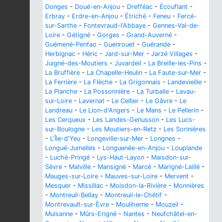
Donges
-
Doué-en-Anjou
-
Drefféac
-
Écouflant
-
Erbray
-
Erdre-en-Anjou
-
Étriché
-
Feneu
-
Fercé-
sur-Sarthe
-
Fontevraud-l'Abbaye
-
Gennes-Val-de-
Loire
-
Gétigné
-
Gorges
-
Grand-Auverné
-
Guémené-Penfao
-
Guenrouet
-
Guérande
-
Herbignac
-
Héric
-
Jard-sur-Mer
-
Jarzé Villages
-
Juigné-des-Moutiers
-
Juvardeil
-
La Breille-les-Pins
-
La Bruffière
-
La Chapelle-Heulin
-
La Faute-sur-Mer
-
La Ferrière
-
La Flèche
-
La Grigonnais
-
Landevieille
-
La Planche
-
La Possonnière
-
La Turballe
-
Lavau-
sur-Loire
-
Lavernat
-
Le Cellier
-
Le Gâvre
-
Le
Landreau
-
Le Lion-d'Angers
-
Le Mans
-
Le Pellerin
-
Les Cerqueux
-
Les Landes-Genusson
-
Les Lucs-
sur-Boulogne
-
Les Moutiers-en-Retz
-
Les Sorinières
-
L'Île-d'Yeu
-
Longeville-sur-Mer
-
Longnes
-
Longué-Jumelles
-
Longuenée-en-Anjou
-
Louplande
-
Luché-Pringé
-
Lys-Haut-Layon
-
Maisdon-sur-
Sèvre
-
Malville
-
Mansigné
-
Marcé
-
Marigné-Laillé
-
Mauges-sur-Loire
-
Mauves-sur-Loire
-
Mervent
-
Mesquer
-
Missillac
-
Moisdon-la-Rivière
-
Monnières
-
Montreuil-Bellay
-
Montreuil-le-Chétif
-
Montrevault-sur-Èvre
-
Mouliherne
-
Mouzeil
-
Mulsanne
-
Mûrs-Erigné
-
Nantes
-
Neufchâtel-en-