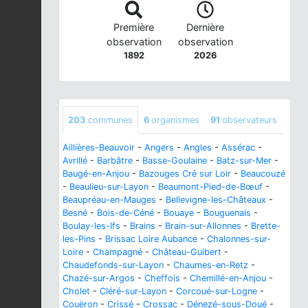
Première
Dernière
observation
observation
1892
2026
203
communes
6
organismes
91
observateurs
Aillières-Beauvoir
-
Angers
-
Angles
-
Assérac
-
Avrillé
-
Barbâtre
-
Basse-Goulaine
-
Batz-sur-Mer
-
Baugé-en-Anjou
-
Bazouges Cré sur Loir
-
Beaucouzé
-
Beaulieu-sur-Layon
-
Beaumont-Pied-de-Bœuf
-
Beaupréau-en-Mauges
-
Bellevigne-les-Châteaux
-
Besné
-
Bois-de-Céné
-
Bouaye
-
Bouguenais
-
Boulay-les-Ifs
-
Brains
-
Brain-sur-Allonnes
-
Brette-
les-Pins
-
Brissac Loire Aubance
-
Chalonnes-sur-
Loire
-
Champagné
-
Château-Guibert
-
Chaudefonds-sur-Layon
-
Chaumes-en-Retz
-
Chazé-sur-Argos
-
Cheffois
-
Chemillé-en-Anjou
-
Cholet
-
Cléré-sur-Layon
-
Corcoué-sur-Logne
-
Couëron
-
Crissé
-
Crossac
-
Dénezé-sous-Doué
-