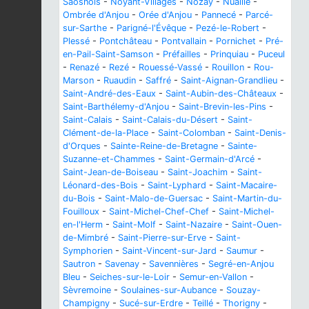
Saosnois
-
Noyant-Villages
-
Nozay
-
Nuaillé
-
Ombrée d'Anjou
-
Orée d'Anjou
-
Pannecé
-
Parcé-
sur-Sarthe
-
Parigné-l'Évêque
-
Pezé-le-Robert
-
Plessé
-
Pontchâteau
-
Pontvallain
-
Pornichet
-
Pré-
en-Pail-Saint-Samson
-
Préfailles
-
Prinquiau
-
Puceul
-
Renazé
-
Rezé
-
Rouessé-Vassé
-
Rouillon
-
Rou-
Marson
-
Ruaudin
-
Saffré
-
Saint-Aignan-Grandlieu
-
Saint-André-des-Eaux
-
Saint-Aubin-des-Châteaux
-
Saint-Barthélemy-d'Anjou
-
Saint-Brevin-les-Pins
-
Saint-Calais
-
Saint-Calais-du-Désert
-
Saint-
Clément-de-la-Place
-
Saint-Colomban
-
Saint-Denis-
d'Orques
-
Sainte-Reine-de-Bretagne
-
Sainte-
Suzanne-et-Chammes
-
Saint-Germain-d'Arcé
-
Saint-Jean-de-Boiseau
-
Saint-Joachim
-
Saint-
Léonard-des-Bois
-
Saint-Lyphard
-
Saint-Macaire-
du-Bois
-
Saint-Malo-de-Guersac
-
Saint-Martin-du-
Fouilloux
-
Saint-Michel-Chef-Chef
-
Saint-Michel-
en-l'Herm
-
Saint-Molf
-
Saint-Nazaire
-
Saint-Ouen-
de-Mimbré
-
Saint-Pierre-sur-Erve
-
Saint-
Symphorien
-
Saint-Vincent-sur-Jard
-
Saumur
-
Sautron
-
Savenay
-
Savennières
-
Segré-en-Anjou
Bleu
-
Seiches-sur-le-Loir
-
Semur-en-Vallon
-
Sèvremoine
-
Soulaines-sur-Aubance
-
Souzay-
Champigny
-
Sucé-sur-Erdre
-
Teillé
-
Thorigny
-