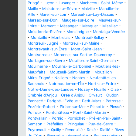
Pringé
-
Luçon
-
Lusanger
-
Machecoul-Saint-Même
-
Maillé
-
Maisdon-sur-Sèvre
-
Malville
-
Marcillé-la-
Ville
-
Mareil-sur-Loir
-
Mareuil-sur-Lay-Dissais
-
Marsac-sur-Don
-
Mauges-sur-Loire
-
Mauves-sur-
Loire
-
Mervent
-
Mésanger
-
Mesquer
-
Missillac
-
Moisdon-la-Rivière
-
Monsireigne
-
Montaigu-Vendée
-
Montaillé
-
Montrelais
-
Montreuil-Bellay
-
Montreuil-Juigné
-
Montreuil-sur-Maine
-
Montrevault-sur-Èvre
-
Mont-Saint-Jean
-
Montsoreau
-
Morannes sur Sarthe-Daumeray
-
Mortagne-sur-Sèvre
-
Mouilleron-Saint-Germain
-
Mouliherne
-
Moulins-le-Carbonnel
-
Moutiers-les-
Mauxfaits
-
Mouzeuil-Saint-Martin
-
Mouzillon
-
Mûrs-Erigné
-
Nalliers
-
Nantes
-
Neufchâtel-en-
Saosnois
-
Noirmoutier-en-l'Île
-
Nort-sur-Erdre
-
Notre-Dame-des-Landes
-
Nozay
-
Nuaillé
-
Oizé
-
Ombrée d'Anjou
-
Orée d'Anjou
-
Orvault
-
Oudon
-
Pannecé
-
Parigné-l'Évêque
-
Petit-Mars
-
Petosse
-
Pezé-le-Robert
-
Piriac-sur-Mer
-
Pissotte
-
Plessé
-
Poiroux
-
Pontchâteau
-
Pont-Saint-Martin
-
Pontvallain
-
Pornic
-
Pornichet
-
Pré-en-Pail-Saint-
Samson
-
Préfailles
-
Prinquiau
-
Puy-de-Serre
-
Puyravault
-
Quilly
-
Remouillé
-
Rezé
-
Riaillé
-
Rives
de l'Yon
-
Rives-du-Loir-en-Anjou
-
Rocheservière
-