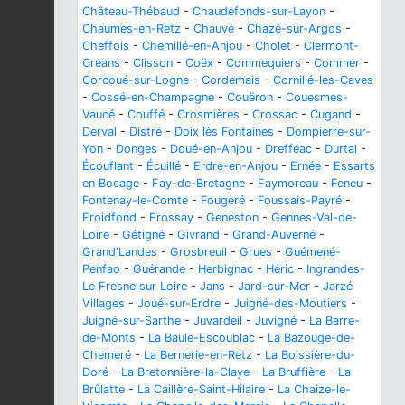
Château-Thébaud
-
Chaudefonds-sur-Layon
-
Chaumes-en-Retz
-
Chauvé
-
Chazé-sur-Argos
-
Cheffois
-
Chemillé-en-Anjou
-
Cholet
-
Clermont-
Créans
-
Clisson
-
Coëx
-
Commequiers
-
Commer
-
Corcoué-sur-Logne
-
Cordemais
-
Cornillé-les-Caves
-
Cossé-en-Champagne
-
Couëron
-
Couesmes-
Vaucé
-
Couffé
-
Crosmières
-
Crossac
-
Cugand
-
Derval
-
Distré
-
Doix lès Fontaines
-
Dompierre-sur-
Yon
-
Donges
-
Doué-en-Anjou
-
Drefféac
-
Durtal
-
Écouflant
-
Écuillé
-
Erdre-en-Anjou
-
Ernée
-
Essarts
en Bocage
-
Fay-de-Bretagne
-
Faymoreau
-
Feneu
-
Fontenay-le-Comte
-
Fougeré
-
Foussais-Payré
-
Froidfond
-
Frossay
-
Geneston
-
Gennes-Val-de-
Loire
-
Gétigné
-
Givrand
-
Grand-Auverné
-
Grand'Landes
-
Grosbreuil
-
Grues
-
Guémené-
Penfao
-
Guérande
-
Herbignac
-
Héric
-
Ingrandes-
Le Fresne sur Loire
-
Jans
-
Jard-sur-Mer
-
Jarzé
Villages
-
Joué-sur-Erdre
-
Juigné-des-Moutiers
-
Juigné-sur-Sarthe
-
Juvardeil
-
Juvigné
-
La Barre-
de-Monts
-
La Baule-Escoublac
-
La Bazouge-de-
Chemeré
-
La Bernerie-en-Retz
-
La Boissière-du-
Doré
-
La Bretonnière-la-Claye
-
La Bruffière
-
La
Brûlatte
-
La Caillère-Saint-Hilaire
-
La Chaize-le-