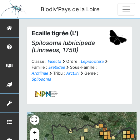
Biodiv'Pays de la Loire
Ecaille tigrée (L')
Spilosoma lubricipeda
(Linnaeus, 1758)
Classe :
Insecta
Ordre :
Lepidoptera
Famille :
Erebidae
Sous-Famille :
Arctiinae
Tribu :
Arctiini
Genre :
Spilosoma
+