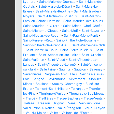
Lyphard
-
Saint-Malo-de-Guersac
-
Saint-Mars-de-
Coutais
-
Saint-Mars-du-Désert
-
Saint-Mars-la-
Brière
-
Saint-Mars-la-Réorthe
-
Saint-Martin-des-
Noyers
-
Saint-Martin-du-Fouilloux
-
Saint-Martin-
Lars-en-Sainte-Hermine
-
Saint-Maurice-des-Noues
-
Saint-Maurice-le-Girard
-
Saint-Michel-Chef-Chef
-
Saint-Michel-le-Cloucq
-
Saint-Molf
-
Saint-Nazaire
-
Saint-Nicolas-de-Redon
-
Saint-Paul-Mont-Penit
-
Saint-Père-en-Retz
-
Saint-Philbert-de-Bouaine
-
Saint-Philbert-de-Grand-Lieu
-
Saint-Pierre-des-Nids
-
Saint-Pierre-la-Cour
-
Saint-Pierre-le-Vieux
-
Saint-
Prouant
-
Saint-Sébastien-sur-Loire
-
Saint-Urbain
-
Saint-Valérien
-
Saint-Viaud
-
Saint-Vincent-des-
Landes
-
Saint-Vincent-du-Lorouër
-
Saint-Vincent-
sur-Jard
-
Sallertaine
-
Saumur
-
Sautron
-
Savenay
-
Savennières
-
Segré-en-Anjou Bleu
-
Seiches-sur-le-
Loir
-
Sérigné
-
Sèvremoine
-
Sèvremont
-
Sion-les-
Mines
-
Soullans
-
Souzay-Champigny
-
Sucé-sur-
Erdre
-
Talmont-Saint-Hilaire
-
Terranjou
-
Thorée-
les-Pins
-
Thorigné-d'Anjou
-
Thouarsais-Bouildroux
-
Tiercé
-
Treillières
-
Treize-Septiers
-
Treize-Vents
-
Trélazé
-
Tresson
-
Trignac
-
Vaas
-
Vair-sur-Loire
-
Val d'Erdre-Auxence
-
Val d'Étangson
-
Val-du-Layon
-
Val-du-Maine
-
Vallet
-
Vallons-de-l'Erdre
-