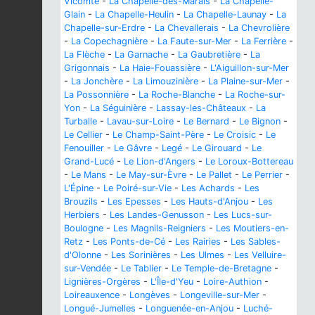
Vicomte
-
La Chapelle-des-Marais
-
La Chapelle-
Glain
-
La Chapelle-Heulin
-
La Chapelle-Launay
-
La
Chapelle-sur-Erdre
-
La Chevallerais
-
La Chevrolière
-
La Copechagnière
-
La Faute-sur-Mer
-
La Ferrière
-
La Flèche
-
La Garnache
-
La Gaubretière
-
La
Grigonnais
-
La Haie-Fouassière
-
L'Aiguillon-sur-Mer
-
La Jonchère
-
La Limouzinière
-
La Plaine-sur-Mer
-
La Possonnière
-
La Roche-Blanche
-
La Roche-sur-
Yon
-
La Séguinière
-
Lassay-les-Châteaux
-
La
Turballe
-
Lavau-sur-Loire
-
Le Bernard
-
Le Bignon
-
Le Cellier
-
Le Champ-Saint-Père
-
Le Croisic
-
Le
Fenouiller
-
Le Gâvre
-
Legé
-
Le Girouard
-
Le
Grand-Lucé
-
Le Lion-d'Angers
-
Le Loroux-Bottereau
-
Le Mans
-
Le May-sur-Èvre
-
Le Pallet
-
Le Perrier
-
L'Épine
-
Le Poiré-sur-Vie
-
Les Achards
-
Les
Brouzils
-
Les Epesses
-
Les Hauts-d'Anjou
-
Les
Herbiers
-
Les Landes-Genusson
-
Les Lucs-sur-
Boulogne
-
Les Magnils-Reigniers
-
Les Moutiers-en-
Retz
-
Les Ponts-de-Cé
-
Les Rairies
-
Les Sables-
d'Olonne
-
Les Sorinières
-
Les Ulmes
-
Les Velluire-
sur-Vendée
-
Le Tablier
-
Le Temple-de-Bretagne
-
Lignières-Orgères
-
L'Île-d'Yeu
-
Loire-Authion
-
Loireauxence
-
Longèves
-
Longeville-sur-Mer
-
Longué-Jumelles
-
Longuenée-en-Anjou
-
Luché-