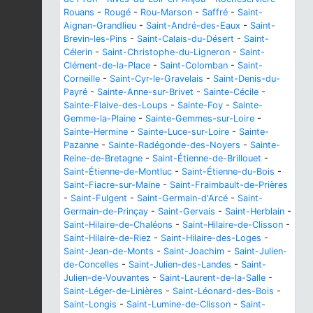
Rouans
-
Rougé
-
Rou-Marson
-
Saffré
-
Saint-
Aignan-Grandlieu
-
Saint-André-des-Eaux
-
Saint-
Brevin-les-Pins
-
Saint-Calais-du-Désert
-
Saint-
Célerin
-
Saint-Christophe-du-Ligneron
-
Saint-
Clément-de-la-Place
-
Saint-Colomban
-
Saint-
Corneille
-
Saint-Cyr-le-Gravelais
-
Saint-Denis-du-
Payré
-
Sainte-Anne-sur-Brivet
-
Sainte-Cécile
-
Sainte-Flaive-des-Loups
-
Sainte-Foy
-
Sainte-
Gemme-la-Plaine
-
Sainte-Gemmes-sur-Loire
-
Sainte-Hermine
-
Sainte-Luce-sur-Loire
-
Sainte-
Pazanne
-
Sainte-Radégonde-des-Noyers
-
Sainte-
Reine-de-Bretagne
-
Saint-Étienne-de-Brillouet
-
Saint-Étienne-de-Montluc
-
Saint-Étienne-du-Bois
-
Saint-Fiacre-sur-Maine
-
Saint-Fraimbault-de-Prières
-
Saint-Fulgent
-
Saint-Germain-d'Arcé
-
Saint-
Germain-de-Prinçay
-
Saint-Gervais
-
Saint-Herblain
-
Saint-Hilaire-de-Chaléons
-
Saint-Hilaire-de-Clisson
-
Saint-Hilaire-de-Riez
-
Saint-Hilaire-des-Loges
-
Saint-Jean-de-Monts
-
Saint-Joachim
-
Saint-Julien-
de-Concelles
-
Saint-Julien-des-Landes
-
Saint-
Julien-de-Vouvantes
-
Saint-Laurent-de-la-Salle
-
Saint-Léger-de-Linières
-
Saint-Léonard-des-Bois
-
Saint-Longis
-
Saint-Lumine-de-Clisson
-
Saint-