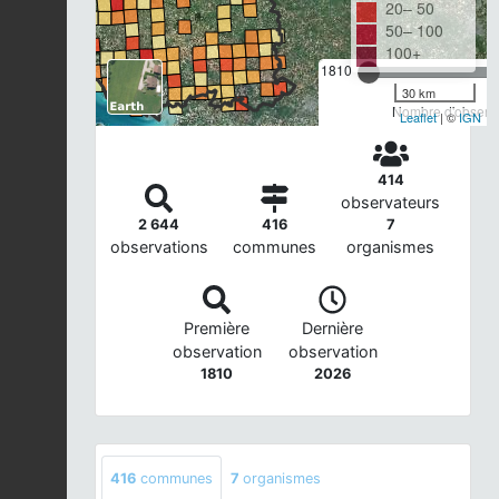
20– 50
50– 100
100+
1810
30 km
Nombre d'observa
Leaflet
| ©
IGN
414
observateurs
2 644
416
7
observations
communes
organismes
Première
Dernière
observation
observation
1810
2026
416
communes
7
organismes