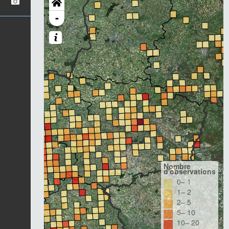
-
Nombre
d'observations
0– 1
1– 2
2– 5
5– 10
10– 20