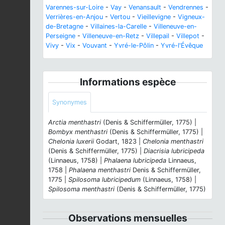
Varennes-sur-Loire
-
Vay
-
Venansault
-
Vendrennes
-
Verrières-en-Anjou
-
Vertou
-
Vieillevigne
-
Vigneux-
de-Bretagne
-
Villaines-la-Carelle
-
Villeneuve-en-
Perseigne
-
Villeneuve-en-Retz
-
Villepail
-
Villepot
-
Vivy
-
Vix
-
Vouvant
-
Yvré-le-Pôlin
-
Yvré-l'Évêque
Informations espèce
Synonymes
Arctia menthastri
(Denis & Schiffermüller, 1775) |
Bombyx menthastri
(Denis & Schiffermüller, 1775) |
Chelonia luxerii
Godart, 1823 |
Chelonia menthastri
(Denis & Schiffermüller, 1775) |
Diacrisia lubricipeda
(Linnaeus, 1758) |
Phalaena lubricipeda
Linnaeus,
1758 |
Phalaena menthastri
Denis & Schiffermüller,
1775 |
Spilosoma lubricipedum
(Linnaeus, 1758) |
Spilosoma menthastri
(Denis & Schiffermüller, 1775)
Observations mensuelles