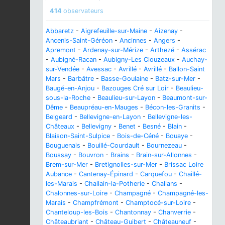
414
observateurs
Abbaretz
-
Aigrefeuille-sur-Maine
-
Aizenay
-
Ancenis-Saint-Géréon
-
Ancinnes
-
Angers
-
Apremont
-
Ardenay-sur-Mérize
-
Arthezé
-
Assérac
-
Aubigné-Racan
-
Aubigny-Les Clouzeaux
-
Auchay-
sur-Vendée
-
Avessac
-
Avrillé
-
Avrillé
-
Ballon-Saint
Mars
-
Barbâtre
-
Basse-Goulaine
-
Batz-sur-Mer
-
Baugé-en-Anjou
-
Bazouges Cré sur Loir
-
Beaulieu-
sous-la-Roche
-
Beaulieu-sur-Layon
-
Beaumont-sur-
Dême
-
Beaupréau-en-Mauges
-
Bécon-les-Granits
-
Belgeard
-
Bellevigne-en-Layon
-
Bellevigne-les-
Châteaux
-
Bellevigny
-
Benet
-
Besné
-
Blain
-
Blaison-Saint-Sulpice
-
Bois-de-Céné
-
Bouaye
-
Bouguenais
-
Bouillé-Courdault
-
Bournezeau
-
Boussay
-
Bouvron
-
Brains
-
Brain-sur-Allonnes
-
Brem-sur-Mer
-
Bretignolles-sur-Mer
-
Brissac Loire
Aubance
-
Cantenay-Épinard
-
Carquefou
-
Chaillé-
les-Marais
-
Challain-la-Potherie
-
Challans
-
Chalonnes-sur-Loire
-
Champagné
-
Champagné-les-
Marais
-
Champfrémont
-
Champtocé-sur-Loire
-
Chanteloup-les-Bois
-
Chantonnay
-
Chanverrie
-
Châteaubriant
-
Château-Guibert
-
Châteauneuf
-