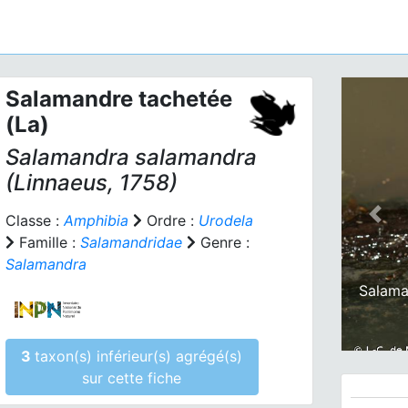
Salamandre tachetée
(La)
Salamandra salamandra
(Linnaeus, 1758)
Classe :
Amphibia
Ordre :
Urodela
Prev
Famille :
Salamandridae
Genre :
Salamandra
Salama
3
taxon(s) inférieur(s) agrégé(s)
sur cette fiche