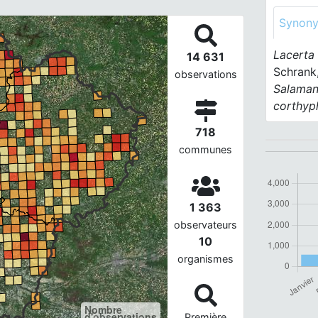
Synon
Lacerta
14 631
Schrank
observations
Salaman
corthyp
718
communes
1 363
observateurs
10
organismes
Nombre
d'observations
Première