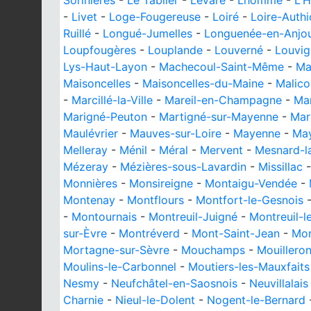
Sorinières
-
Le Tablier
-
Levaré
-
Lhomme
-
L'H
-
Livet
-
Loge-Fougereuse
-
Loiré
-
Loire-Auth
Ruillé
-
Longué-Jumelles
-
Longuenée-en-Anjo
Loupfougères
-
Louplande
-
Louverné
-
Louvig
Lys-Haut-Layon
-
Machecoul-Saint-Même
-
Ma
Maisoncelles
-
Maisoncelles-du-Maine
-
Malico
-
Marcillé-la-Ville
-
Mareil-en-Champagne
-
Mar
Marigné-Peuton
-
Martigné-sur-Mayenne
-
Mar
Maulévrier
-
Mauves-sur-Loire
-
Mayenne
-
Ma
Melleray
-
Ménil
-
Méral
-
Mervent
-
Mesnard-la
Mézeray
-
Mézières-sous-Lavardin
-
Missillac
Monnières
-
Monsireigne
-
Montaigu-Vendée
-
Montenay
-
Montflours
-
Montfort-le-Gesnois
-
Montournais
-
Montreuil-Juigné
-
Montreuil-l
sur-Èvre
-
Montréverd
-
Mont-Saint-Jean
-
Mon
Mortagne-sur-Sèvre
-
Mouchamps
-
Mouillero
Moulins-le-Carbonnel
-
Moutiers-les-Mauxfaits
Nesmy
-
Neufchâtel-en-Saosnois
-
Neuvillalais
Charnie
-
Nieul-le-Dolent
-
Nogent-le-Bernard