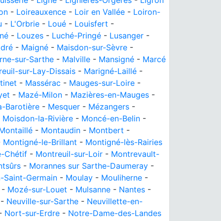
uisserie
-
Ligné
-
Lignières-Orgères
-
Ligron
ion
-
Loireauxence
-
Loir en Vallée
-
Loiron-
u
-
L'Orbrie
-
Loué
-
Louisfert
-
né
-
Louzes
-
Luché-Pringé
-
Lusanger
-
dré
-
Maigné
-
Maisdon-sur-Sèvre
-
rne-sur-Sarthe
-
Malville
-
Mansigné
-
Marcé
euil-sur-Lay-Dissais
-
Marigné-Laillé
-
tinet
-
Massérac
-
Mauges-sur-Loire
-
yet
-
Mazé-Milon
-
Mazières-en-Mauges
-
-Barotière
-
Mesquer
-
Mézangers
-
-
Moisdon-la-Rivière
-
Moncé-en-Belin
-
Montaillé
-
Montaudin
-
Montbert
-
-
Montigné-le-Brillant
-
Montigné-lès-Rairies
e-Chétif
-
Montreuil-sur-Loir
-
Montrevault-
tsûrs
-
Morannes sur Sarthe-Daumeray
-
n-Saint-Germain
-
Moulay
-
Mouliherne
-
-
Mozé-sur-Louet
-
Mulsanne
-
Nantes
-
-
Neuville-sur-Sarthe
-
Neuvillette-en-
-
Nort-sur-Erdre
-
Notre-Dame-des-Landes