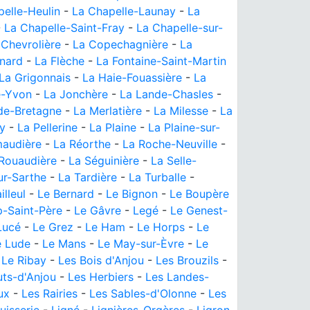
elle-Heulin
-
La Chapelle-Launay
-
La
-
La Chapelle-Saint-Fray
-
La Chapelle-sur-
 Chevrolière
-
La Copechagnière
-
La
rnard
-
La Flèche
-
La Fontaine-Saint-Martin
La Grigonnais
-
La Haie-Fouassière
-
La
le-Yvon
-
La Jonchère
-
La Lande-Chasles
-
-de-Bretagne
-
La Merlatière
-
La Milesse
-
La
y
-
La Pellerine
-
La Plaine
-
La Plaine-sur-
audière
-
La Réorthe
-
La Roche-Neuville
-
Rouaudière
-
La Séguinière
-
La Selle-
ur-Sarthe
-
La Tardière
-
La Turballe
-
illeul
-
Le Bernard
-
Le Bignon
-
Le Boupère
-Saint-Père
-
Le Gâvre
-
Legé
-
Le Genest-
Lucé
-
Le Grez
-
Le Ham
-
Le Horps
-
Le
e Lude
-
Le Mans
-
Le May-sur-Èvre
-
Le
-
Le Ribay
-
Les Bois d'Anjou
-
Les Brouzils
-
ts-d'Anjou
-
Les Herbiers
-
Les Landes-
ux
-
Les Rairies
-
Les Sables-d'Olonne
-
Les