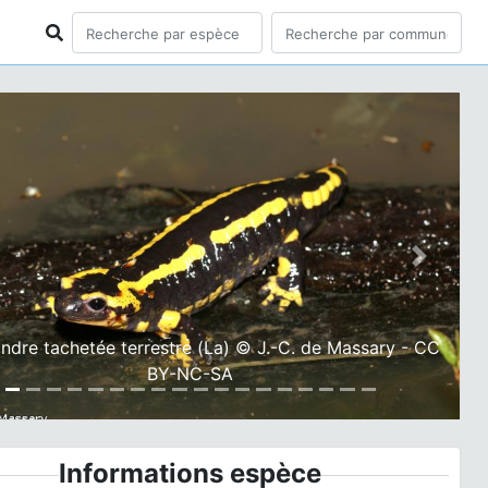
ious
Next
ndre tachetée terrestre (La) © J.-C. de Massary - CC
BY-NC-SA
Informations espèce