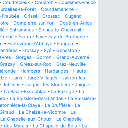
-
Coudrecieux
-
Couëron
-
Couesmes-Vaucé
urcelles-la-Forêt
-
Courdemanche
-
r-Fraubée
-
Crissé
-
Crossac
-
Cugand
-
oire
-
Dompierre-sur-Yon
-
Doué-en-Anjou
-
llé
-
Entrammes
-
Épineu-le-Chevreuil
-
Étriché
-
Évron
-
Fay
-
Fay-de-Bretagne
-
he
-
Fontevraud-l'Abbaye
-
Fougeré
-
entières
-
Frossay
-
Fyé
-
Geneston
-
svres
-
Gorges
-
Gorron
-
Grand-Auverné
-
Grazay
-
Gréez-sur-Roc
-
Grez-Neuville
-
uérande
-
Hambers
-
Hardanges
-
Haute-
-
Izé
-
Jans
-
Jarzé Villages
-
Javron-les-
-
Jublains
-
Juigné-des-Moutiers
-
Juigné-
-
La Baule-Escoublac
-
La Bazoge
-
La
ère
-
La Boissière-des-Landes
-
La Boissière-
etonnière-la-Claye
-
La Bruffière
-
La
Giraud
-
La Chaize-le-Vicomte
-
La
-
La Chapelle-aux-Choux
-
La Chapelle-
e-des-Marais
-
La Chapelle-du-Bois
-
La