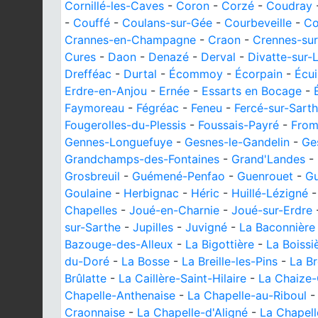
Cornillé-les-Caves
-
Coron
-
Corzé
-
Coudray
-
Couffé
-
Coulans-sur-Gée
-
Courbeveille
-
Co
Crannes-en-Champagne
-
Craon
-
Crennes-su
Cures
-
Daon
-
Denazé
-
Derval
-
Divatte-sur-L
Drefféac
-
Durtal
-
Écommoy
-
Écorpain
-
Écui
Erdre-en-Anjou
-
Ernée
-
Essarts en Bocage
-
Faymoreau
-
Fégréac
-
Feneu
-
Fercé-sur-Sart
Fougerolles-du-Plessis
-
Foussais-Payré
-
From
Gennes-Longuefuye
-
Gesnes-le-Gandelin
-
Ge
Grandchamps-des-Fontaines
-
Grand'Landes
-
Grosbreuil
-
Guémené-Penfao
-
Guenrouet
-
G
Goulaine
-
Herbignac
-
Héric
-
Huillé-Lézigné
Chapelles
-
Joué-en-Charnie
-
Joué-sur-Erdre
sur-Sarthe
-
Jupilles
-
Juvigné
-
La Baconnière
Bazouge-des-Alleux
-
La Bigottière
-
La Boissi
du-Doré
-
La Bosse
-
La Breille-les-Pins
-
La Br
Brûlatte
-
La Caillère-Saint-Hilaire
-
La Chaize-
Chapelle-Anthenaise
-
La Chapelle-au-Riboul
Craonnaise
-
La Chapelle-d'Aligné
-
La Chapell