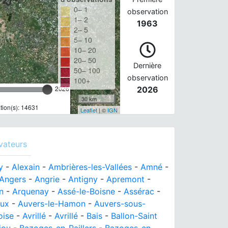
0– 1
observation
1– 2
1963
2– 5
5– 10
10– 20
20– 50
Dernière
50– 100
observation
100+
2026
2026
30 km
ion(s): 14631
Leaflet
| ©
IGN
vateurs
y
-
Alexain
-
Ambrières-les-Vallées
-
Amné
-
Angers
-
Angrie
-
Antigny
-
Apremont
-
n
-
Arquenay
-
Assé-le-Boisne
-
Assérac
-
aux
-
Auvers-le-Hamon
-
Auvers-sous-
oise
-
Avrillé
-
Avrillé
-
Bais
-
Ballon-Saint