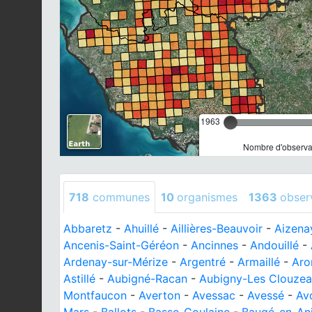
1963
Nombre d'observat
718
communes
10
organismes
1363
obser
Abbaretz
-
Ahuillé
-
Aillières-Beauvoir
-
Aizena
Ancenis-Saint-Géréon
-
Ancinnes
-
Andouillé
-
Ardenay-sur-Mérize
-
Argentré
-
Armaillé
-
Aro
Astillé
-
Aubigné-Racan
-
Aubigny-Les Clouze
Montfaucon
-
Averton
-
Avessac
-
Avessé
-
Av