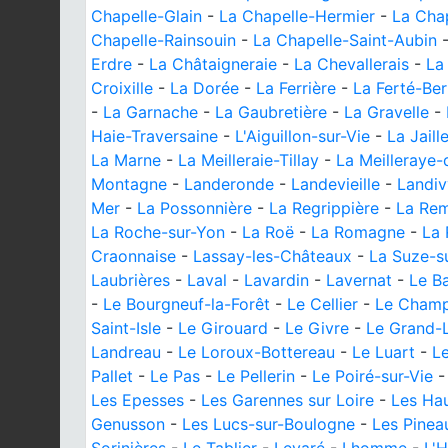
Chapelle-Glain
-
La Chapelle-Hermier
-
La Chap
Chapelle-Rainsouin
-
La Chapelle-Saint-Aubin
Erdre
-
La Châtaigneraie
-
La Chevallerais
-
La
Croixille
-
La Dorée
-
La Ferrière
-
La Ferté-Be
-
La Garnache
-
La Gaubretière
-
La Gravelle
-
Haie-Traversaine
-
L'Aiguillon-sur-Vie
-
La Jail
La Marne
-
La Meilleraie-Tillay
-
La Meilleraye
Montagne
-
Landeronde
-
Landevieille
-
Landiv
Mer
-
La Possonnière
-
La Regrippière
-
La Rem
La Roche-sur-Yon
-
La Roë
-
La Romagne
-
La 
Craonnaise
-
Lassay-les-Châteaux
-
La Suze-s
Laubrières
-
Laval
-
Lavardin
-
Lavernat
-
Le Ba
-
Le Bourgneuf-la-Forêt
-
Le Cellier
-
Le Champ
Saint-Isle
-
Le Girouard
-
Le Givre
-
Le Grand-
Landreau
-
Le Loroux-Bottereau
-
Le Luart
-
L
Pallet
-
Le Pas
-
Le Pellerin
-
Le Poiré-sur-Vie
Les Epesses
-
Les Garennes sur Loire
-
Les Hau
Genusson
-
Les Lucs-sur-Boulogne
-
Les Pinea