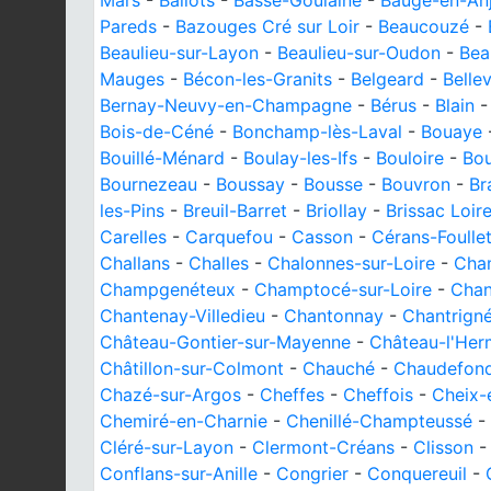
Mars
-
Ballots
-
Basse-Goulaine
-
Baugé-en-An
Pareds
-
Bazouges Cré sur Loir
-
Beaucouzé
-
Beaulieu-sur-Layon
-
Beaulieu-sur-Oudon
-
Bea
Mauges
-
Bécon-les-Granits
-
Belgeard
-
Belle
Bernay-Neuvy-en-Champagne
-
Bérus
-
Blain
Bois-de-Céné
-
Bonchamp-lès-Laval
-
Bouaye
Bouillé-Ménard
-
Boulay-les-Ifs
-
Bouloire
-
Bou
Bournezeau
-
Boussay
-
Bousse
-
Bouvron
-
Br
les-Pins
-
Breuil-Barret
-
Briollay
-
Brissac Loir
Carelles
-
Carquefou
-
Casson
-
Cérans-Foulle
Challans
-
Challes
-
Chalonnes-sur-Loire
-
Cha
Champgenéteux
-
Champtocé-sur-Loire
-
Cha
Chantenay-Villedieu
-
Chantonnay
-
Chantrign
Château-Gontier-sur-Mayenne
-
Château-l'Her
Châtillon-sur-Colmont
-
Chauché
-
Chaudefond
Chazé-sur-Argos
-
Cheffes
-
Cheffois
-
Cheix-
Chemiré-en-Charnie
-
Chenillé-Champteussé
-
Cléré-sur-Layon
-
Clermont-Créans
-
Clisson
Conflans-sur-Anille
-
Congrier
-
Conquereuil
-