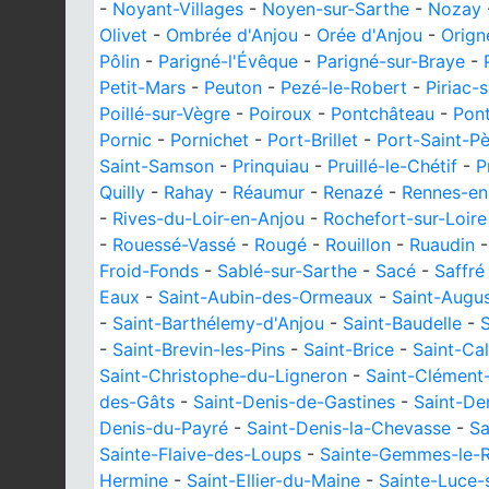
-
Noyant-Villages
-
Noyen-sur-Sarthe
-
Nozay
Olivet
-
Ombrée d'Anjou
-
Orée d'Anjou
-
Orign
Pôlin
-
Parigné-l'Évêque
-
Parigné-sur-Braye
-
Petit-Mars
-
Peuton
-
Pezé-le-Robert
-
Piriac-
Poillé-sur-Vègre
-
Poiroux
-
Pontchâteau
-
Pon
Pornic
-
Pornichet
-
Port-Brillet
-
Port-Saint-P
Saint-Samson
-
Prinquiau
-
Pruillé-le-Chétif
-
P
Quilly
-
Rahay
-
Réaumur
-
Renazé
-
Rennes-en
-
Rives-du-Loir-en-Anjou
-
Rochefort-sur-Loire
-
Rouessé-Vassé
-
Rougé
-
Rouillon
-
Ruaudin
Froid-Fonds
-
Sablé-sur-Sarthe
-
Sacé
-
Saffré
Eaux
-
Saint-Aubin-des-Ormeaux
-
Saint-Augus
-
Saint-Barthélemy-d'Anjou
-
Saint-Baudelle
-
S
-
Saint-Brevin-les-Pins
-
Saint-Brice
-
Saint-Ca
Saint-Christophe-du-Ligneron
-
Saint-Clément
des-Gâts
-
Saint-Denis-de-Gastines
-
Saint-De
Denis-du-Payré
-
Saint-Denis-la-Chevasse
-
Sa
Sainte-Flaive-des-Loups
-
Sainte-Gemmes-le-
Hermine
-
Saint-Ellier-du-Maine
-
Sainte-Luce-