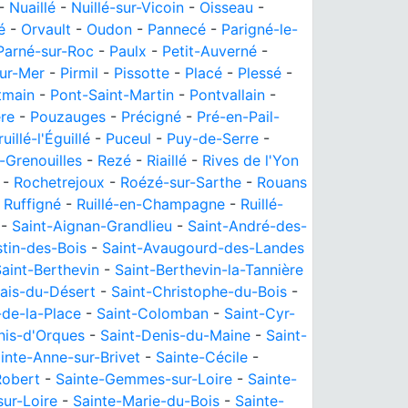
-
Nuaillé
-
Nuillé-sur-Vicoin
-
Oisseau
-
é
-
Orvault
-
Oudon
-
Pannecé
-
Parigné-le-
Parné-sur-Roc
-
Paulx
-
Petit-Auverné
-
sur-Mer
-
Pirmil
-
Pissotte
-
Placé
-
Plessé
-
tmain
-
Pont-Saint-Martin
-
Pontvallain
-
ère
-
Pouzauges
-
Précigné
-
Pré-en-Pail-
ruillé-l'Éguillé
-
Puceul
-
Puy-de-Serre
-
-Grenouilles
-
Rezé
-
Riaillé
-
Rives de l'Yon
-
Rochetrejoux
-
Roézé-sur-Sarthe
-
Rouans
-
Ruffigné
-
Ruillé-en-Champagne
-
Ruillé-
-
Saint-Aignan-Grandlieu
-
Saint-André-des-
tin-des-Bois
-
Saint-Avaugourd-des-Landes
aint-Berthevin
-
Saint-Berthevin-la-Tannière
lais-du-Désert
-
Saint-Christophe-du-Bois
-
-de-la-Place
-
Saint-Colomban
-
Saint-Cyr-
nis-d'Orques
-
Saint-Denis-du-Maine
-
Saint-
inte-Anne-sur-Brivet
-
Sainte-Cécile
-
Robert
-
Sainte-Gemmes-sur-Loire
-
Sainte-
sur-Loire
-
Sainte-Marie-du-Bois
-
Sainte-