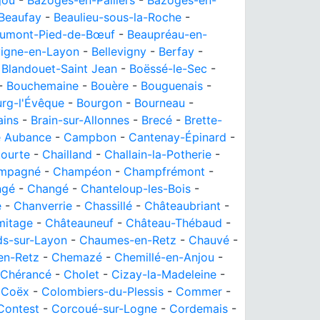
jou
-
Bazoges-en-Paillers
-
Bazoges-en-
Beaufay
-
Beaulieu-sous-la-Roche
-
umont-Pied-de-Bœuf
-
Beaupréau-en-
vigne-en-Layon
-
Bellevigny
-
Berfay
-
-
Blandouet-Saint Jean
-
Boëssé-le-Sec
-
-
Bouchemaine
-
Bouère
-
Bouguenais
-
rg-l'Évêque
-
Bourgon
-
Bourneau
-
ains
-
Brain-sur-Allonnes
-
Brecé
-
Brette-
e Aubance
-
Campbon
-
Cantenay-Épinard
-
tourte
-
Chailland
-
Challain-la-Potherie
-
mpagné
-
Champéon
-
Champfrémont
-
ngé
-
Changé
-
Chanteloup-les-Bois
-
é
-
Chanverrie
-
Chassillé
-
Châteaubriant
-
mitage
-
Châteauneuf
-
Château-Thébaud
-
s-sur-Layon
-
Chaumes-en-Retz
-
Chauvé
-
en-Retz
-
Chemazé
-
Chemillé-en-Anjou
-
Chérancé
-
Cholet
-
Cizay-la-Madeleine
-
-
Coëx
-
Colombiers-du-Plessis
-
Commer
-
Contest
-
Corcoué-sur-Logne
-
Cordemais
-