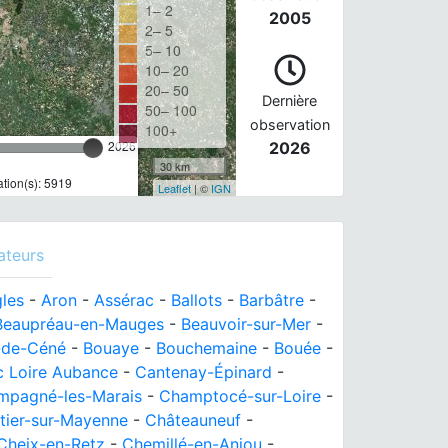
1– 2
2005
2– 5
5– 10
10– 20
20– 50
Dernière
50– 100
observation
100+
2026
2026
30 km
tion(s): 5919
Leaflet
| ©
IGN
ateurs
les
-
Aron
-
Assérac
-
Ballots
-
Barbâtre
-
Beaupréau-en-Mauges
-
Beauvoir-sur-Mer
-
-de-Céné
-
Bouaye
-
Bouchemaine
-
Bouée
-
c Loire Aubance
-
Cantenay-Épinard
-
mpagné-les-Marais
-
Champtocé-sur-Loire
-
tier-sur-Mayenne
-
Châteauneuf
-
Cheix-en-Retz
-
Chemillé-en-Anjou
-