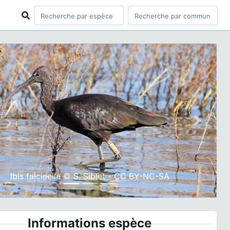
ious
Next
Ibis falcinelle © S. Siblet - CC BY-NC-SA
Informations espèce