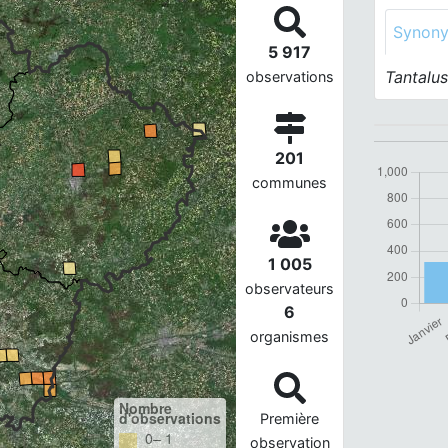
Synon
5 917
Tantalus
observations
201
communes
1 005
observateurs
6
organismes
Nombre
d'observations
Première
0– 1
observation