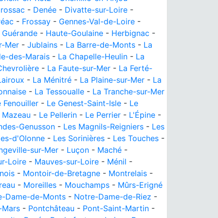
rossac
-
Denée
-
Divatte-sur-Loire
-
réac
-
Frossay
-
Gennes-Val-de-Loire
-
-
Guérande
-
Haute-Goulaine
-
Herbignac
-
r-Mer
-
Jublains
-
La Barre-de-Monts
-
La
le-des-Marais
-
La Chapelle-Heulin
-
La
Chevrolière
-
La Faute-sur-Mer
-
La Ferté-
Lairoux
-
La Ménitré
-
La Plaine-sur-Mer
-
La
onnaise
-
La Tessoualle
-
La Tranche-sur-Mer
 Fenouiller
-
Le Genest-Saint-Isle
-
Le
 Mazeau
-
Le Pellerin
-
Le Perrier
-
L'Épine
-
ndes-Genusson
-
Les Magnils-Reigniers
-
Les
les-d'Olonne
-
Les Sorinières
-
Les Touches
-
ngeville-sur-Mer
-
Luçon
-
Maché
-
r-Loire
-
Mauves-sur-Loire
-
Ménil
-
nois
-
Montoir-de-Bretagne
-
Montrelais
-
reau
-
Moreilles
-
Mouchamps
-
Mûrs-Erigné
e-Dame-de-Monts
-
Notre-Dame-de-Riez
-
t-Mars
-
Pontchâteau
-
Pont-Saint-Martin
-