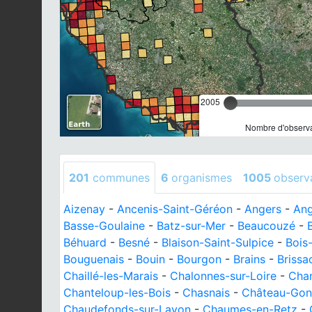
2005
Nombre d'observa
201
communes
6
organismes
1005
observ
Aizenay
-
Ancenis-Saint-Géréon
-
Angers
-
Ang
Basse-Goulaine
-
Batz-sur-Mer
-
Beaucouzé
-
Béhuard
-
Besné
-
Blaison-Saint-Sulpice
-
Bois
Bouguenais
-
Bouin
-
Bourgon
-
Brains
-
Brissa
Chaillé-les-Marais
-
Chalonnes-sur-Loire
-
Cha
Chanteloup-les-Bois
-
Chasnais
-
Château-Gon
Chaudefonds-sur-Layon
-
Chaumes-en-Retz
-