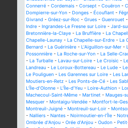
Connerré
-
Cordemais
-
Corsept
-
Couëron
-
C
Dompierre-sur-Yon
-
Donges
-
Écouflant
-
Fég
Givrand
-
Gréez-sur-Roc
-
Grues
-
Guenrouet
Indre
-
Ingrandes-Le Fresne sur Loire
-
Jard-su
Bretonnière-la-Claye
-
La Bruffière
-
La Chapel
Chapelle-Launay
-
La Chapelle-sur-Erdre
-
La 
Bernard
-
La Guérinière
-
L'Aiguillon-sur-Mer
-
Possonnière
-
La Roche-sur-Yon
-
La Selle-Cra
-
La Turballe
-
Lavau-sur-Loire
-
Le Croisic
-
Le
Landreau
-
Le Loroux-Bottereau
-
Le Lude
-
Le
Le Pouliguen
-
Les Garennes sur Loire
-
Les La
Moutiers-en-Retz
-
Les Ponts-de-Cé
-
Les Sab
L'Île-d'Olonne
-
L'Île-d'Yeu
-
Loire-Authion
-
Lo
Machecoul-Saint-Même
-
Martinet
-
Mauges-su
Mesquer
-
Montaigu-Vendée
-
Montfort-le-Ges
Montreuil-Juigné
-
Montreuil-sur-Loir
-
Montso
-
Nalliers
-
Nantes
-
Noirmoutier-en-l'Île
-
Notr
Ombrée d'Anjou
-
Orée d'Anjou
-
Oudon
-
Peti