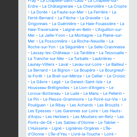
Fray
-
La Chapelle-Saint-Laud
-
La Chapelle-sur-
Erdre
-
La Châtaigneraie
-
La Chevrolière
-
La Cropte
-
La Dorée
-
La Faute-sur-Mer
-
La Ferrière
-
La
Ferté-Bernard
-
La Flèche
-
La Gravelle
-
La
Grigonnais
-
La Guérinière
-
La Haie-Fouassière
-
La
Haie-Traversaine
-
Laigné-en-Belin
-
L'Aiguillon-sur-
Mer
-
La Jaille-Yvon
-
La Montagne
-
La Plaine-sur-
Mer
-
La Possonnière
-
La Roche-Neuville
-
La
Roche-sur-Yon
-
La Séguinière
-
La Selle-Craonnaise
-
Lassay-les-Châteaux
-
La Tardière
-
La Tessoualle
-
La Tranche-sur-Mer
-
La Turballe
-
Laubrières
-
Launay-Villiers
-
Laval
-
Lavau-sur-Loire
-
Le Bailleul
-
Le Bernard
-
Le Bignon
-
Le Boupère
-
Le Bourgneuf-
la-Forêt
-
Le Breil-sur-Mérize
-
Le Cellier
-
Le Croisic
-
Le Gâvre
-
Legé
-
Le Genest-Saint-Isle
-
Le
Housseau-Brétignolles
-
Le Lion-d'Angers
-
Le
Loroux-Bottereau
-
Le Lude
-
Le Mans
-
Le Pellerin
-
Le Pin
-
Le Plessis-Grammoire
-
Le Poiré-sur-Vie
-
Le
Pouliguen
-
Le Ribay
-
Les Achards
-
Les Brouzils
-
Les Epesses
-
Les Garennes sur Loire
-
Les Hauts-
d'Anjou
-
Les Herbiers
-
Les Moutiers-en-Retz
-
Les
Ponts-de-Cé
-
Les Sables-d'Olonne
-
Le Tablier
-
L'Huisserie
-
Ligné
-
Lignières-Orgères
-
L'Île-
d'Olonne
-
L'Île-d'Yeu
-
Livré-la-Touche
-
Loiré
-