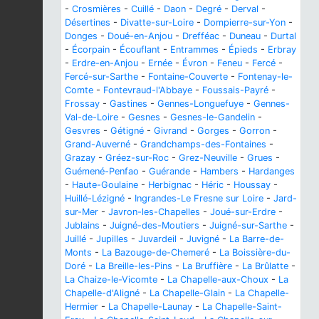
-
Crosmières
-
Cuillé
-
Daon
-
Degré
-
Derval
-
Désertines
-
Divatte-sur-Loire
-
Dompierre-sur-Yon
-
Donges
-
Doué-en-Anjou
-
Drefféac
-
Duneau
-
Durtal
-
Écorpain
-
Écouflant
-
Entrammes
-
Épieds
-
Erbray
-
Erdre-en-Anjou
-
Ernée
-
Évron
-
Feneu
-
Fercé
-
Fercé-sur-Sarthe
-
Fontaine-Couverte
-
Fontenay-le-
Comte
-
Fontevraud-l'Abbaye
-
Foussais-Payré
-
Frossay
-
Gastines
-
Gennes-Longuefuye
-
Gennes-
Val-de-Loire
-
Gesnes
-
Gesnes-le-Gandelin
-
Gesvres
-
Gétigné
-
Givrand
-
Gorges
-
Gorron
-
Grand-Auverné
-
Grandchamps-des-Fontaines
-
Grazay
-
Gréez-sur-Roc
-
Grez-Neuville
-
Grues
-
Guémené-Penfao
-
Guérande
-
Hambers
-
Hardanges
-
Haute-Goulaine
-
Herbignac
-
Héric
-
Houssay
-
Huillé-Lézigné
-
Ingrandes-Le Fresne sur Loire
-
Jard-
sur-Mer
-
Javron-les-Chapelles
-
Joué-sur-Erdre
-
Jublains
-
Juigné-des-Moutiers
-
Juigné-sur-Sarthe
-
Juillé
-
Jupilles
-
Juvardeil
-
Juvigné
-
La Barre-de-
Monts
-
La Bazouge-de-Chemeré
-
La Boissière-du-
Doré
-
La Breille-les-Pins
-
La Bruffière
-
La Brûlatte
-
La Chaize-le-Vicomte
-
La Chapelle-aux-Choux
-
La
Chapelle-d'Aligné
-
La Chapelle-Glain
-
La Chapelle-
Hermier
-
La Chapelle-Launay
-
La Chapelle-Saint-