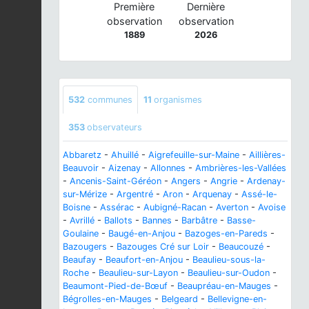
Première
Dernière
observation
observation
1889
2026
532
communes
11
organismes
353
observateurs
Abbaretz
-
Ahuillé
-
Aigrefeuille-sur-Maine
-
Aillières-
Beauvoir
-
Aizenay
-
Allonnes
-
Ambrières-les-Vallées
-
Ancenis-Saint-Géréon
-
Angers
-
Angrie
-
Ardenay-
sur-Mérize
-
Argentré
-
Aron
-
Arquenay
-
Assé-le-
Boisne
-
Assérac
-
Aubigné-Racan
-
Averton
-
Avoise
-
Avrillé
-
Ballots
-
Bannes
-
Barbâtre
-
Basse-
Goulaine
-
Baugé-en-Anjou
-
Bazoges-en-Pareds
-
Bazougers
-
Bazouges Cré sur Loir
-
Beaucouzé
-
Beaufay
-
Beaufort-en-Anjou
-
Beaulieu-sous-la-
Roche
-
Beaulieu-sur-Layon
-
Beaulieu-sur-Oudon
-
Beaumont-Pied-de-Bœuf
-
Beaupréau-en-Mauges
-
Bégrolles-en-Mauges
-
Belgeard
-
Bellevigne-en-