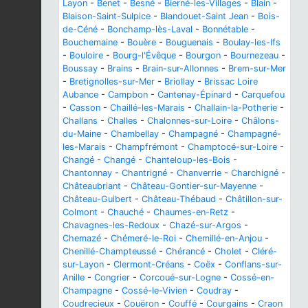
Layon
-
Benet
-
Besné
-
Bierné-les-Villages
-
Blain
-
Blaison-Saint-Sulpice
-
Blandouet-Saint Jean
-
Bois-
de-Céné
-
Bonchamp-lès-Laval
-
Bonnétable
-
Bouchemaine
-
Bouère
-
Bouguenais
-
Boulay-les-Ifs
-
Bouloire
-
Bourg-l'Évêque
-
Bourgon
-
Bournezeau
-
Boussay
-
Brains
-
Brain-sur-Allonnes
-
Brem-sur-Mer
-
Bretignolles-sur-Mer
-
Briollay
-
Brissac Loire
Aubance
-
Campbon
-
Cantenay-Épinard
-
Carquefou
-
Casson
-
Chaillé-les-Marais
-
Challain-la-Potherie
-
Challans
-
Challes
-
Chalonnes-sur-Loire
-
Châlons-
du-Maine
-
Chambellay
-
Champagné
-
Champagné-
les-Marais
-
Champfrémont
-
Champtocé-sur-Loire
-
Changé
-
Changé
-
Chanteloup-les-Bois
-
Chantonnay
-
Chantrigné
-
Chanverrie
-
Charchigné
-
Châteaubriant
-
Château-Gontier-sur-Mayenne
-
Château-Guibert
-
Château-Thébaud
-
Châtillon-sur-
Colmont
-
Chauché
-
Chaumes-en-Retz
-
Chavagnes-les-Redoux
-
Chazé-sur-Argos
-
Chemazé
-
Chémeré-le-Roi
-
Chemillé-en-Anjou
-
Chenillé-Champteussé
-
Chérancé
-
Cholet
-
Cléré-
sur-Layon
-
Clermont-Créans
-
Coëx
-
Conflans-sur-
Anille
-
Congrier
-
Corcoué-sur-Logne
-
Cossé-en-
Champagne
-
Cossé-le-Vivien
-
Coudray
-
Coudrecieux
-
Couëron
-
Couffé
-
Courgains
-
Craon