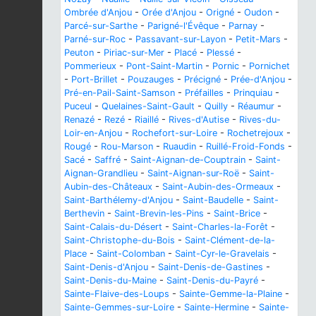
Ombrée d'Anjou
-
Orée d'Anjou
-
Origné
-
Oudon
-
Parcé-sur-Sarthe
-
Parigné-l'Évêque
-
Parnay
-
Parné-sur-Roc
-
Passavant-sur-Layon
-
Petit-Mars
-
Peuton
-
Piriac-sur-Mer
-
Placé
-
Plessé
-
Pommerieux
-
Pont-Saint-Martin
-
Pornic
-
Pornichet
-
Port-Brillet
-
Pouzauges
-
Précigné
-
Prée-d'Anjou
-
Pré-en-Pail-Saint-Samson
-
Préfailles
-
Prinquiau
-
Puceul
-
Quelaines-Saint-Gault
-
Quilly
-
Réaumur
-
Renazé
-
Rezé
-
Riaillé
-
Rives-d'Autise
-
Rives-du-
Loir-en-Anjou
-
Rochefort-sur-Loire
-
Rochetrejoux
-
Rougé
-
Rou-Marson
-
Ruaudin
-
Ruillé-Froid-Fonds
-
Sacé
-
Saffré
-
Saint-Aignan-de-Couptrain
-
Saint-
Aignan-Grandlieu
-
Saint-Aignan-sur-Roë
-
Saint-
Aubin-des-Châteaux
-
Saint-Aubin-des-Ormeaux
-
Saint-Barthélemy-d'Anjou
-
Saint-Baudelle
-
Saint-
Berthevin
-
Saint-Brevin-les-Pins
-
Saint-Brice
-
Saint-Calais-du-Désert
-
Saint-Charles-la-Forêt
-
Saint-Christophe-du-Bois
-
Saint-Clément-de-la-
Place
-
Saint-Colomban
-
Saint-Cyr-le-Gravelais
-
Saint-Denis-d'Anjou
-
Saint-Denis-de-Gastines
-
Saint-Denis-du-Maine
-
Saint-Denis-du-Payré
-
Sainte-Flaive-des-Loups
-
Sainte-Gemme-la-Plaine
-
Sainte-Gemmes-sur-Loire
-
Sainte-Hermine
-
Sainte-