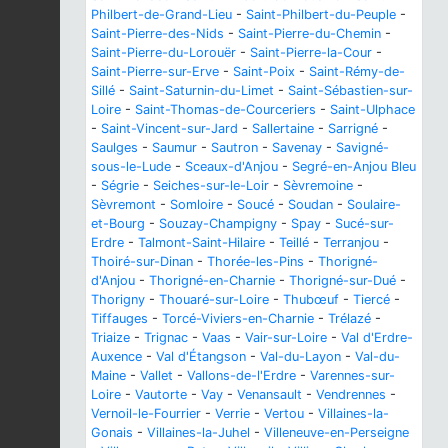
Philbert-de-Grand-Lieu
-
Saint-Philbert-du-Peuple
-
Saint-Pierre-des-Nids
-
Saint-Pierre-du-Chemin
-
Saint-Pierre-du-Lorouër
-
Saint-Pierre-la-Cour
-
Saint-Pierre-sur-Erve
-
Saint-Poix
-
Saint-Rémy-de-
Sillé
-
Saint-Saturnin-du-Limet
-
Saint-Sébastien-sur-
Loire
-
Saint-Thomas-de-Courceriers
-
Saint-Ulphace
-
Saint-Vincent-sur-Jard
-
Sallertaine
-
Sarrigné
-
Saulges
-
Saumur
-
Sautron
-
Savenay
-
Savigné-
sous-le-Lude
-
Sceaux-d'Anjou
-
Segré-en-Anjou Bleu
-
Ségrie
-
Seiches-sur-le-Loir
-
Sèvremoine
-
Sèvremont
-
Somloire
-
Soucé
-
Soudan
-
Soulaire-
et-Bourg
-
Souzay-Champigny
-
Spay
-
Sucé-sur-
Erdre
-
Talmont-Saint-Hilaire
-
Teillé
-
Terranjou
-
Thoiré-sur-Dinan
-
Thorée-les-Pins
-
Thorigné-
d'Anjou
-
Thorigné-en-Charnie
-
Thorigné-sur-Dué
-
Thorigny
-
Thouaré-sur-Loire
-
Thubœuf
-
Tiercé
-
Tiffauges
-
Torcé-Viviers-en-Charnie
-
Trélazé
-
Triaize
-
Trignac
-
Vaas
-
Vair-sur-Loire
-
Val d'Erdre-
Auxence
-
Val d'Étangson
-
Val-du-Layon
-
Val-du-
Maine
-
Vallet
-
Vallons-de-l'Erdre
-
Varennes-sur-
Loire
-
Vautorte
-
Vay
-
Venansault
-
Vendrennes
-
Vernoil-le-Fourrier
-
Verrie
-
Vertou
-
Villaines-la-
Gonais
-
Villaines-la-Juhel
-
Villeneuve-en-Perseigne