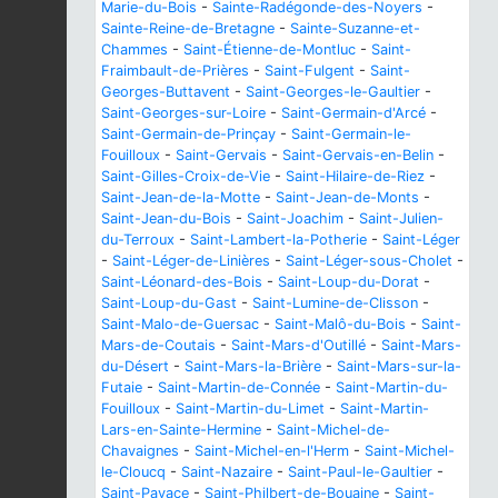
Marie-du-Bois
-
Sainte-Radégonde-des-Noyers
-
Sainte-Reine-de-Bretagne
-
Sainte-Suzanne-et-
Chammes
-
Saint-Étienne-de-Montluc
-
Saint-
Fraimbault-de-Prières
-
Saint-Fulgent
-
Saint-
Georges-Buttavent
-
Saint-Georges-le-Gaultier
-
Saint-Georges-sur-Loire
-
Saint-Germain-d'Arcé
-
Saint-Germain-de-Prinçay
-
Saint-Germain-le-
Fouilloux
-
Saint-Gervais
-
Saint-Gervais-en-Belin
-
Saint-Gilles-Croix-de-Vie
-
Saint-Hilaire-de-Riez
-
Saint-Jean-de-la-Motte
-
Saint-Jean-de-Monts
-
Saint-Jean-du-Bois
-
Saint-Joachim
-
Saint-Julien-
du-Terroux
-
Saint-Lambert-la-Potherie
-
Saint-Léger
-
Saint-Léger-de-Linières
-
Saint-Léger-sous-Cholet
-
Saint-Léonard-des-Bois
-
Saint-Loup-du-Dorat
-
Saint-Loup-du-Gast
-
Saint-Lumine-de-Clisson
-
Saint-Malo-de-Guersac
-
Saint-Malô-du-Bois
-
Saint-
Mars-de-Coutais
-
Saint-Mars-d'Outillé
-
Saint-Mars-
du-Désert
-
Saint-Mars-la-Brière
-
Saint-Mars-sur-la-
Futaie
-
Saint-Martin-de-Connée
-
Saint-Martin-du-
Fouilloux
-
Saint-Martin-du-Limet
-
Saint-Martin-
Lars-en-Sainte-Hermine
-
Saint-Michel-de-
Chavaignes
-
Saint-Michel-en-l'Herm
-
Saint-Michel-
le-Cloucq
-
Saint-Nazaire
-
Saint-Paul-le-Gaultier
-
Saint-Pavace
-
Saint-Philbert-de-Bouaine
-
Saint-