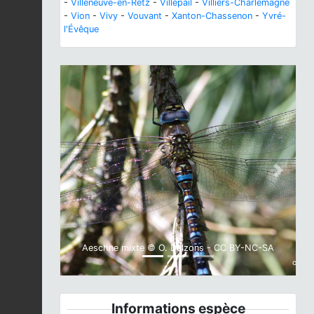
-
Villeneuve-en-Retz
-
Villepail
-
Villiers-Charlemagne
-
Vion
-
Vivy
-
Vouvant
-
Xanton-Chassenon
-
Yvré-
l'Évêque
Previous
Next
Aeschne mixte © O. Delzons - CC BY-NC-SA
Informations espèce