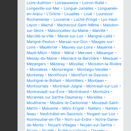
Loire-Authion
-
Loireauxence
-
Loiron-Ruillé
-
Longeville-sur-Mer
-
Longué-Jumelles
-
Longuenée-
en-Anjou
-
L'Orbrie
-
Louailles
-
Loué
-
Louresse-
Rochemenier
-
Louverné
-
Luché-Pringé
-
Lys-Haut-
Layon
-
Maché
-
Machecoul-Saint-Même
-
Maisdon-
sur-Sèvre
-
Maisoncelles-du-Maine
-
Malville
-
Marcillé-la-Ville
-
Mareil-sur-Loir
-
Marigné-Laillé
-
Marigné-Peuton
-
Marsac-sur-Don
-
Mauges-sur-
Loire
-
Maulévrier
-
Mauves-sur-Loire
-
Mayenne
-
Mazé-Milon
-
Ménil
-
Méral
-
Mervent
-
Mésanger
-
Meslay-du-Maine
-
Mesnard-la-Barotière
-
Mesquer
-
Mézangers
-
Mézeray
-
Missillac
-
Moisdon-la-Rivière
-
Monnières
-
Monsireigne
-
Montaigu-Vendée
-
Montenay
-
Montflours
-
Montfort-le-Gesnois
-
Montigné-le-Brillant
-
Montilliers
-
Montjean
-
Montournais
-
Montreuil-Juigné
-
Montreuil-sur-Loir
-
Montrevault-sur-Èvre
-
Montréverd
-
Montsûrs
-
Morannes sur Sarthe-Daumeray
-
Moreilles
-
Mouliherne
-
Moulins-le-Carbonnel
-
Mouzeuil-Saint-
Martin
-
Mulsanne
-
Mûrs-Erigné
-
Nalliers
-
Nantes
-
Neau
-
Neufchâtel-en-Saosnois
-
Nogent-sur-Loir
-
Noirmoutier-en-l'Île
-
Nort-sur-Erdre
-
Notre-Dame-
de-Monts
-
Noyant-Villages
-
Noyen-sur-Sarthe
-
Nozay
-
Nuaillé
-
Nuillé-sur-Vicoin
-
Oisseau
-