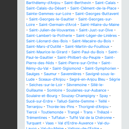
Barthélemy-d'Anjou
-
Saint-Berthevin
-
Saint-Calais
-
Saint-Calais-du-Désert
-
Saint-Clément-de-la-Place
-
Sainte-Gemmes-sur-Loire
-
Saint-Georges-Buttavent
-
Saint-Georges-le-Gaultier
-
Saint-Georges-sur-
Loire
-
Saint-Germain-d'Arcé
-
Saint-Hilaire-du-Maine
-
Saint-Julien-de-Vouvantes
-
Saint-Just-sur-Dive
-
Saint-Lambert-la-Potherie
-
Saint-Léger-de-Linières
-
Saint-Léonard-des-Bois
-
Saint-Macaire-du-Bois
-
Saint-Mars-d'Outillé
-
Saint-Martin-du-Fouilloux
-
Saint-Maurice-le-Girard
-
Saint-Paul-du-Bois
-
Saint-
Paul-le-Gaultier
-
Saint-Philbert-du-Peuple
-
Saint-
Pierre-des-Nids
-
Saint-Pierre-sur-Orthe
-
Saint-
Rémy-du-Val
-
Saint-Sigismond
-
Saint-Symphorien
-
Saulges
-
Saumur
-
Savennières
-
Savigné-sous-le-
Lude
-
Sceaux-d'Anjou
-
Segré-en-Anjou Bleu
-
Ségrie
-
Seiches-sur-le-Loir
-
Sèvremoine
-
Sillé-le-
Guillaume
-
Somloire
-
Soulaines-sur-Aubance
-
Soulaire-et-Bourg
-
Souzay-Champigny
-
Spay
-
Sucé-sur-Erdre
-
Tallud-Sainte-Gemme
-
Teillé
-
Terranjou
-
Thorée-les-Pins
-
Thorigné-d'Anjou
-
Tiercé
-
Toutlemonde
-
Trangé
-
Trans
-
Trélazé
-
Trémentines
-
Tuffalun
-
Tuffé Val de la Chéronne
-
Turquant
-
Vaas
-
Val d'Erdre-Auxence
-
Val-du-
Layon
-
Val-du-Maine
-
Vallons-de-l'Erdre
-