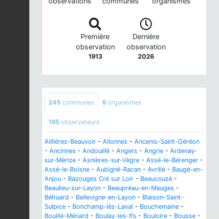
observations
communes
organismes
Première
Dernière
observation
observation
1913
2026
245
communes
6
organismes
195
observateurs
Aillières-Beauvoir
-
Allonnes
-
Ancenis-Saint-Géréon
-
Ancinnes
-
Andouillé
-
Angers
-
Angrie
-
Ardenay-
sur-Mérize
-
Asnières-sur-Vègre
-
Assé-le-Bérenger
-
Assé-le-Boisne
-
Aubigné-Racan
-
Avrillé
-
Baugé-en-
Anjou
-
Bazouges Cré sur Loir
-
Beaucouzé
-
Beaulieu-sur-Layon
-
Beaupréau-en-Mauges
-
Béhuard
-
Bellevigne-en-Layon
-
Blaison-Saint-
Sulpice
-
Bonchamp-lès-Laval
-
Bouchemaine
-
Bouillé-Ménard
-
Boulay-les-Ifs
-
Bouloire
-
Bousse
-