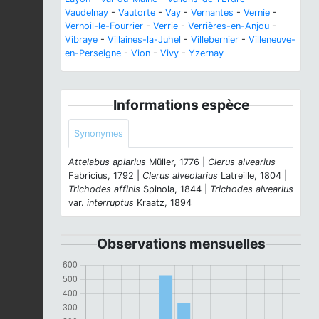
Vaudelnay
-
Vautorte
-
Vay
-
Vernantes
-
Vernie
-
Vernoil-le-Fourrier
-
Verrie
-
Verrières-en-Anjou
-
Vibraye
-
Villaines-la-Juhel
-
Villebernier
-
Villeneuve-
en-Perseigne
-
Vion
-
Vivy
-
Yzernay
Informations espèce
Synonymes
Attelabus apiarius
Müller, 1776 |
Clerus alvearius
Fabricius, 1792 |
Clerus alveolarius
Latreille, 1804 |
Trichodes affinis
Spinola, 1844 |
Trichodes alvearius
var.
interruptus
Kraatz, 1894
Observations mensuelles