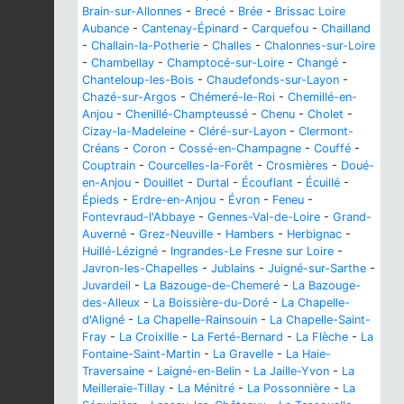
Brain-sur-Allonnes
-
Brecé
-
Brée
-
Brissac Loire
Aubance
-
Cantenay-Épinard
-
Carquefou
-
Chailland
-
Challain-la-Potherie
-
Challes
-
Chalonnes-sur-Loire
-
Chambellay
-
Champtocé-sur-Loire
-
Changé
-
Chanteloup-les-Bois
-
Chaudefonds-sur-Layon
-
Chazé-sur-Argos
-
Chémeré-le-Roi
-
Chemillé-en-
Anjou
-
Chenillé-Champteussé
-
Chenu
-
Cholet
-
Cizay-la-Madeleine
-
Cléré-sur-Layon
-
Clermont-
Créans
-
Coron
-
Cossé-en-Champagne
-
Couffé
-
Couptrain
-
Courcelles-la-Forêt
-
Crosmières
-
Doué-
en-Anjou
-
Douillet
-
Durtal
-
Écouflant
-
Écuillé
-
Épieds
-
Erdre-en-Anjou
-
Évron
-
Feneu
-
Fontevraud-l'Abbaye
-
Gennes-Val-de-Loire
-
Grand-
Auverné
-
Grez-Neuville
-
Hambers
-
Herbignac
-
Huillé-Lézigné
-
Ingrandes-Le Fresne sur Loire
-
Javron-les-Chapelles
-
Jublains
-
Juigné-sur-Sarthe
-
Juvardeil
-
La Bazouge-de-Chemeré
-
La Bazouge-
des-Alleux
-
La Boissière-du-Doré
-
La Chapelle-
d'Aligné
-
La Chapelle-Rainsouin
-
La Chapelle-Saint-
Fray
-
La Croixille
-
La Ferté-Bernard
-
La Flèche
-
La
Fontaine-Saint-Martin
-
La Gravelle
-
La Haie-
Traversaine
-
Laigné-en-Belin
-
La Jaille-Yvon
-
La
Meilleraie-Tillay
-
La Ménitré
-
La Possonnière
-
La