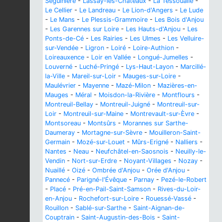
Séguinière
-
Lassay-les-Châteaux
-
La Tessoualle
-
Le Cellier
-
Le Landreau
-
Le Lion-d'Angers
-
Le Lude
-
Le Mans
-
Le Plessis-Grammoire
-
Les Bois d'Anjou
-
Les Garennes sur Loire
-
Les Hauts-d'Anjou
-
Les
Ponts-de-Cé
-
Les Rairies
-
Les Ulmes
-
Les Velluire-
sur-Vendée
-
Ligron
-
Loiré
-
Loire-Authion
-
Loireauxence
-
Loir en Vallée
-
Longué-Jumelles
-
Louverné
-
Luché-Pringé
-
Lys-Haut-Layon
-
Marcillé-
la-Ville
-
Mareil-sur-Loir
-
Mauges-sur-Loire
-
Maulévrier
-
Mayenne
-
Mazé-Milon
-
Mazières-en-
Mauges
-
Méral
-
Moisdon-la-Rivière
-
Montflours
-
Montreuil-Bellay
-
Montreuil-Juigné
-
Montreuil-sur-
Loir
-
Montreuil-sur-Maine
-
Montrevault-sur-Èvre
-
Montsoreau
-
Montsûrs
-
Morannes sur Sarthe-
Daumeray
-
Mortagne-sur-Sèvre
-
Mouilleron-Saint-
Germain
-
Mozé-sur-Louet
-
Mûrs-Erigné
-
Nalliers
-
Nantes
-
Neau
-
Neufchâtel-en-Saosnois
-
Neuilly-le-
Vendin
-
Nort-sur-Erdre
-
Noyant-Villages
-
Nozay
-
Nuaillé
-
Oizé
-
Ombrée d'Anjou
-
Orée d'Anjou
-
Pannecé
-
Parigné-l'Évêque
-
Parnay
-
Pezé-le-Robert
-
Placé
-
Pré-en-Pail-Saint-Samson
-
Rives-du-Loir-
en-Anjou
-
Rochefort-sur-Loire
-
Rouessé-Vassé
-
Rouillon
-
Sablé-sur-Sarthe
-
Saint-Aignan-de-
Couptrain
-
Saint-Augustin-des-Bois
-
Saint-