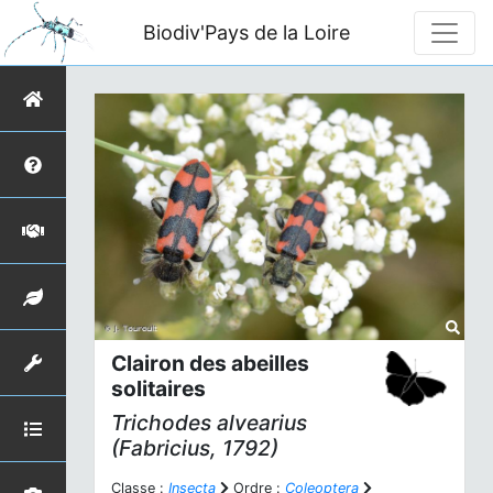
Biodiv'Pays de la Loire
Clairon des abeilles
solitaires
Trichodes alvearius
(Fabricius, 1792)
Classe :
Insecta
Ordre :
Coleoptera