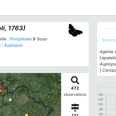
li, 1763)
lle :
Pompilidae
Sous-
Synon
 :
Auplopus
Agenia c
Lepeleti
Auplopus
|
Ceropa
472
observations
131