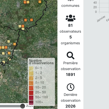
communes
81
observateurs
5
organismes
Nombre
d'observations
Première
0– 1
observation
1– 2
1891
2– 5
5– 10
10– 20
20– 50
Dernière
50– 100
observation
100+
2026
2026