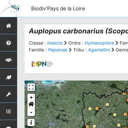
Biodiv'Pays de la Loire
Auplopus carbonarius
(Scopo
Classe :
Insecta
Ordre :
Hymenoptera
Fami
Famille :
Pepsinae
Tribu :
Ageniellini
Genre
+
-