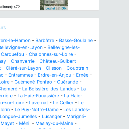
30 km
tion(s): 472
Leaflet
| ©
IGN
urs
ers-le-Hamon
-
Barbâtre
-
Basse-Goulaine
-
Bellevigne-en-Layon
-
Bellevigne-les-
-
Carquefou
-
Chalonnes-sur-Loire
-
nay
-
Chanverrie
-
Château-Guibert
-
t
-
Cléré-sur-Layon
-
Clisson
-
Couptrain
-
ac
-
Entrammes
-
Erdre-en-Anjou
-
Ernée
-
Loire
-
Guémené-Penfao
-
Guérande
-
Chemeré
-
La Boissière-des-Landes
-
La
errière
-
La Haie-Fouassière
-
La Haie-
u-sur-Loire
-
Lavernat
-
Le Cellier
-
Le
lerin
-
Le Puy-Notre-Dame
-
Les Landes-
Longué-Jumelles
-
Lusanger
-
Marigné-
-
Mayet
-
Ménil
-
Meslay-du-Maine
-