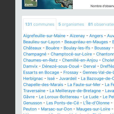
Nombre d'observa
131
communes
5
organismes
81
observate
Aigrefeuille-sur-Maine
-
Aizenay
-
Angers
-
Auv
Beaulieu-sur-Layon
-
Beaupréau-en-Mauges
-
Châteaux
-
Bouère
-
Boulay-les-Ifs
-
Boussay
Champagné
-
Champtocé-sur-Loire
-
Chanton
Chaumes-en-Retz
-
Chemillé-en-Anjou
-
Chole
Damvix
-
Dénezé-sous-Doué
-
Derval
-
Dreffé
Essarts en Bocage
-
Frossay
-
Gennes-Val-de-
Herbignac
-
Issé
-
Juvardeil
-
La Bazouge-de-
Chapelle-des-Marais
-
La Faute-sur-Mer
-
La F
Traversaine
-
La Meilleraye-de-Bretagne
-
Lava
Gâvre
-
Le Loroux-Bottereau
-
Le Lude
-
Le Pel
Genusson
-
Les Ponts-de-Cé
-
L'Île-d'Olonne
-
Peuton
-
Marsac-sur-Don
-
Mauges-sur-Loire