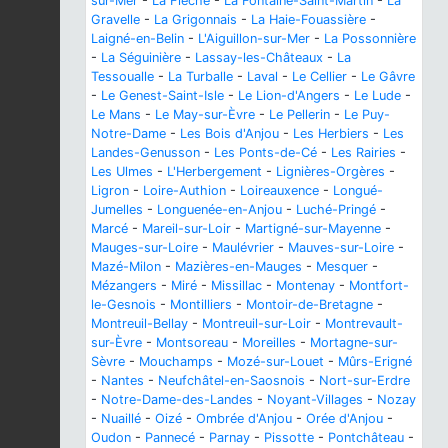
sur-Mer
-
La Flèche
-
La Fontaine-Saint-Martin
-
La
Gravelle
-
La Grigonnais
-
La Haie-Fouassière
-
Laigné-en-Belin
-
L'Aiguillon-sur-Mer
-
La Possonnière
-
La Séguinière
-
Lassay-les-Châteaux
-
La
Tessoualle
-
La Turballe
-
Laval
-
Le Cellier
-
Le Gâvre
-
Le Genest-Saint-Isle
-
Le Lion-d'Angers
-
Le Lude
-
Le Mans
-
Le May-sur-Èvre
-
Le Pellerin
-
Le Puy-
Notre-Dame
-
Les Bois d'Anjou
-
Les Herbiers
-
Les
Landes-Genusson
-
Les Ponts-de-Cé
-
Les Rairies
-
Les Ulmes
-
L'Herbergement
-
Lignières-Orgères
-
Ligron
-
Loire-Authion
-
Loireauxence
-
Longué-
Jumelles
-
Longuenée-en-Anjou
-
Luché-Pringé
-
Marcé
-
Mareil-sur-Loir
-
Martigné-sur-Mayenne
-
Mauges-sur-Loire
-
Maulévrier
-
Mauves-sur-Loire
-
Mazé-Milon
-
Mazières-en-Mauges
-
Mesquer
-
Mézangers
-
Miré
-
Missillac
-
Montenay
-
Montfort-
le-Gesnois
-
Montilliers
-
Montoir-de-Bretagne
-
Montreuil-Bellay
-
Montreuil-sur-Loir
-
Montrevault-
sur-Èvre
-
Montsoreau
-
Moreilles
-
Mortagne-sur-
Sèvre
-
Mouchamps
-
Mozé-sur-Louet
-
Mûrs-Erigné
-
Nantes
-
Neufchâtel-en-Saosnois
-
Nort-sur-Erdre
-
Notre-Dame-des-Landes
-
Noyant-Villages
-
Nozay
-
Nuaillé
-
Oizé
-
Ombrée d'Anjou
-
Orée d'Anjou
-
Oudon
-
Pannecé
-
Parnay
-
Pissotte
-
Pontchâteau
-