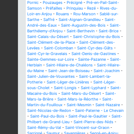
Pornic
-
Pouzauges
-
Précigné
-
Pré-en-Pail-Saint-
Samson
-
Préfailles
-
Prinquiau
-
Rezé
-
Rives-du-
Loir-en-Anjou
-
Rouans
-
Rou-Marson
-
Sablé-sur-
Sarthe
-
Saffré
-
Saint-Aignan-Grandlieu
-
Saint-
André-des-Eaux
-
Saint-Augustin-des-Bois
-
Saint-
Barthélemy-d'Anjou
-
Saint-Berthevin
-
Saint-Brice
-
Saint-Calais-du-Désert
-
Saint-Christophe-du-Bois
-
Saint-Clément-de-la-Place
-
Saint-Clément-des-
Levées
-
Saint-Colomban
-
Saint-Cyr-des-Gâts
-
Saint-Cyr-le-Gravelais
-
Saint-Denis-de-Gastines
-
Sainte-Gemmes-sur-Loire
-
Sainte-Pazanne
-
Saint-
Herblain
-
Saint-Hilaire-de-Chaléons
-
Saint-Hilaire-
du-Maine
-
Saint-Jean-de-Boiseau
-
Saint-Joachim
-
Saint-Julien-de-Vouvantes
-
Saint-Lambert-la-
Potherie
-
Saint-Léger-de-Linières
-
Saint-Léger-
sous-Cholet
-
Saint-Longis
-
Saint-Lyphard
-
Saint-
Macaire-du-Bois
-
Saint-Mars-du-Désert
-
Saint-
Mars-la-Brière
-
Saint-Mars-la-Réorthe
-
Saint-
Martin-du-Fouilloux
-
Saint-Mesmin
-
Saint-Nazaire
-
Saint-Nicolas-de-Redon
-
Saint-Paterne - Le Chevain
-
Saint-Paul-du-Bois
-
Saint-Paul-le-Gaultier
-
Saint-
Philbert-de-Grand-Lieu
-
Saint-Pierre-des-Nids
-
Saint-Rémy-du-Val
-
Saint-Vincent-sur-Graon
-
Sarrigné
-
Saumur
-
Savennières
-
Segré-en-Anjou