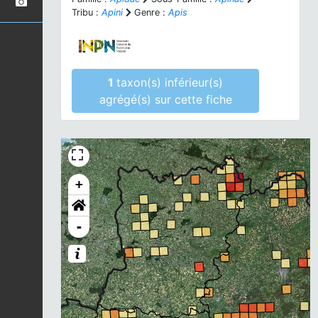
Tribu :
Apini
Genre :
Apis
1
taxon(s) inférieur(s)
agrégé(s) sur cette fiche
+
-