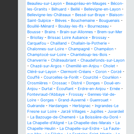
Beaulieu-sur-Layon
-
Beaupréau-en-Mauges
-
Bécon-
les-Granits
-
Béhuard
-
Beillé
-
Bellevigne-en-Layon
-
Bellevigne-les-Châteaux
-
Bessé-sur-Braye
-
Blaison-
Saint-Sulpice
-
Blèves
-
Bouchemaine
-
Bouguenais
-
Bouillé-Ménard
-
Boulay-les-Ifs
-
Bournezeau
-
Bousse
-
Brains
-
Brain-sur-Allonnes
-
Brem-sur-Mer
-
Briollay
-
Brissac Loire Aubance
-
Brossay
-
Carquefou
-
Chailland
-
Challain-la-Potherie
-
Chalonnes-sur-Loire
-
Champagné
-
Champéon
-
Champtocé-sur-Loire
-
Chanteloup-les-Bois
-
Chanverrie
-
Châteaubriant
-
Chaudefonds-sur-Layon
-
Chazé-sur-Argos
-
Chemillé-en-Anjou
-
Cholet
-
Cléré-sur-Layon
-
Clermont-Créans
-
Coron
-
Corzé
-
Couffé
-
Courcelles-la-Forêt
-
Courcité
-
Courléon
-
Crosmières
-
Crossac
-
Distré
-
Donges
-
Doué-en-
Anjou
-
Durtal
-
Écouflant
-
Erdre-en-Anjou
-
Ernée
-
Fontevraud-l'Abbaye
-
Frossay
-
Gennes-Val-de-
Loire
-
Gorges
-
Grand-Auverné
-
Guenrouet
-
Guérande
-
Hardanges
-
Herbignac
-
Ingrandes-Le
Fresne sur Loire
-
Jarzé Villages
-
Jupilles
-
Juvardeil
-
La Bazouge-de-Chemeré
-
La Boissière-du-Doré
-
La Chapelle-d'Aligné
-
La Chapelle-des-Marais
-
La
Chapelle-Heulin
-
La Chapelle-sur-Erdre
-
La Faute-