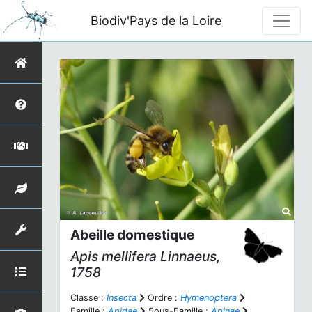
Biodiv'Pays de la Loire
Abeille domestique
Apis mellifera
Linnaeus,
1758
Classe :
Insecta
Ordre :
Hymenoptera
Famille :
Apidae
Sous-Famille :
Apinae