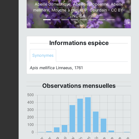
Abeille domestique, Abeille européenne, Abeille
mellifère, Mouche à miel © P. Gourdain - CC BY-
NC-SA
Informations espèce
Synonymes
Apis mellifica
Linnaeus, 1761
Observations mensuelles