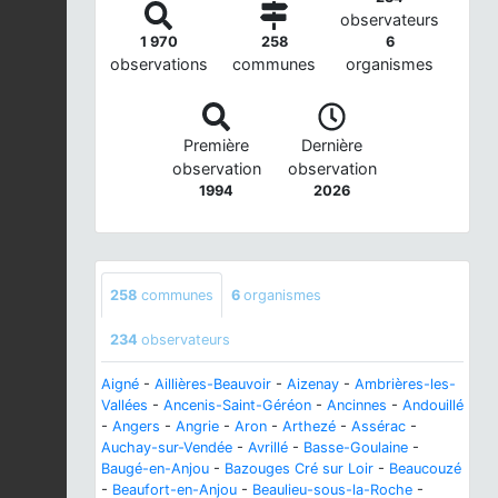
observateurs
1 970
258
6
observations
communes
organismes
Première
Dernière
observation
observation
1994
2026
258
communes
6
organismes
234
observateurs
Aigné
-
Aillières-Beauvoir
-
Aizenay
-
Ambrières-les-
Vallées
-
Ancenis-Saint-Géréon
-
Ancinnes
-
Andouillé
-
Angers
-
Angrie
-
Aron
-
Arthezé
-
Assérac
-
Auchay-sur-Vendée
-
Avrillé
-
Basse-Goulaine
-
Baugé-en-Anjou
-
Bazouges Cré sur Loir
-
Beaucouzé
-
Beaufort-en-Anjou
-
Beaulieu-sous-la-Roche
-