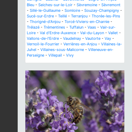
Bleu
-
Seiches-sur-le-Loir
-
Sèvremoine
-
Sèvremont
-
Sillé-le-Guillaume
-
Somloire
-
Souzay-Champigny
-
Sucé-sur-Erdre
-
Teillé
-
Terranjou
-
Thorée-les-Pins
-
Thorigné-d'Anjou
-
Torcé-Viviers-en-Charnie
-
Trélazé
-
Trémentines
-
Tuffalun
-
Vaas
-
Vair-sur-
Loire
-
Val d'Erdre-Auxence
-
Val-du-Layon
-
Vallet
-
Vallons-de-l'Erdre
-
Vaudelnay
-
Vautorte
-
Vay
-
Vernoil-le-Fourrier
-
Verrières-en-Anjou
-
Villaines-la-
Juhel
-
Villaines-sous-Malicorne
-
Villeneuve-en-
Perseigne
-
Villepail
-
Vivy
Previous
Next