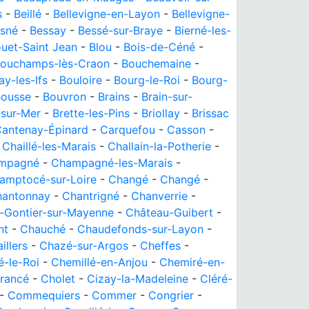
s
-
Beillé
-
Bellevigne-en-Layon
-
Bellevigne-
sné
-
Bessay
-
Bessé-sur-Braye
-
Bierné-les-
uet-Saint Jean
-
Blou
-
Bois-de-Céné
-
ouchamps-lès-Craon
-
Bouchemaine
-
ay-les-Ifs
-
Bouloire
-
Bourg-le-Roi
-
Bourg-
ousse
-
Bouvron
-
Brains
-
Brain-sur-
-sur-Mer
-
Brette-les-Pins
-
Briollay
-
Brissac
antenay-Épinard
-
Carquefou
-
Casson
-
-
Chaillé-les-Marais
-
Challain-la-Potherie
-
mpagné
-
Champagné-les-Marais
-
amptocé-sur-Loire
-
Changé
-
Changé
-
hantonnay
-
Chantrigné
-
Chanverrie
-
-Gontier-sur-Mayenne
-
Château-Guibert
-
nt
-
Chauché
-
Chaudefonds-sur-Layon
-
llers
-
Chazé-sur-Argos
-
Cheffes
-
-le-Roi
-
Chemillé-en-Anjou
-
Chemiré-en-
rancé
-
Cholet
-
Cizay-la-Madeleine
-
Cléré-
-
Commequiers
-
Commer
-
Congrier
-