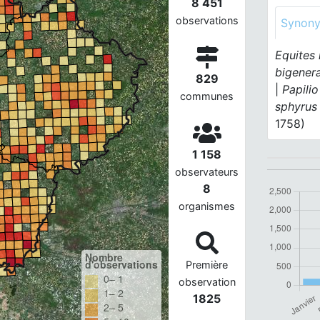
8 451
observations
Synon
Equites
bigener
829
|
Papili
communes
sphyrus
1758)
1 158
observateurs
8
organismes
Nombre
d'observations
Première
0– 1
observation
1– 2
1825
2– 5