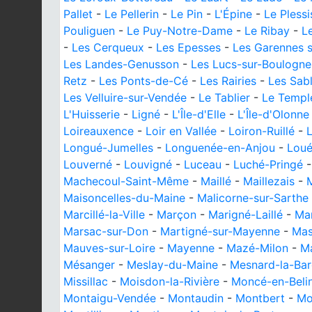
Pallet
-
Le Pellerin
-
Le Pin
-
L'Épine
-
Le Pless
Pouliguen
-
Le Puy-Notre-Dame
-
Le Ribay
-
L
-
Les Cerqueux
-
Les Epesses
-
Les Garennes s
Les Landes-Genusson
-
Les Lucs-sur-Boulogne
Retz
-
Les Ponts-de-Cé
-
Les Rairies
-
Les Sab
Les Velluire-sur-Vendée
-
Le Tablier
-
Le Templ
L'Huisserie
-
Ligné
-
L'Île-d'Elle
-
L'Île-d'Olonne
Loireauxence
-
Loir en Vallée
-
Loiron-Ruillé
-
Longué-Jumelles
-
Longuenée-en-Anjou
-
Lou
Louverné
-
Louvigné
-
Luceau
-
Luché-Pringé
Machecoul-Saint-Même
-
Maillé
-
Maillezais
-
Maisoncelles-du-Maine
-
Malicorne-sur-Sarthe
Marcillé-la-Ville
-
Marçon
-
Marigné-Laillé
-
Ma
Marsac-sur-Don
-
Martigné-sur-Mayenne
-
Mas
Mauves-sur-Loire
-
Mayenne
-
Mazé-Milon
-
M
Mésanger
-
Meslay-du-Maine
-
Mesnard-la-Bar
Missillac
-
Moisdon-la-Rivière
-
Moncé-en-Beli
Montaigu-Vendée
-
Montaudin
-
Montbert
-
Mo