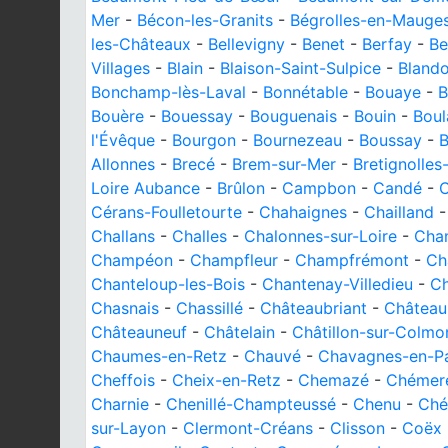
Mer
-
Bécon-les-Granits
-
Bégrolles-en-Mauge
les-Châteaux
-
Bellevigny
-
Benet
-
Berfay
-
Be
Villages
-
Blain
-
Blaison-Saint-Sulpice
-
Blando
Bonchamp-lès-Laval
-
Bonnétable
-
Bouaye
-
B
Bouère
-
Bouessay
-
Bouguenais
-
Bouin
-
Boul
l'Évêque
-
Bourgon
-
Bournezeau
-
Boussay
-
B
Allonnes
-
Brecé
-
Brem-sur-Mer
-
Bretignolles
Loire Aubance
-
Brûlon
-
Campbon
-
Candé
-
C
Cérans-Foulletourte
-
Chahaignes
-
Chailland
Challans
-
Challes
-
Chalonnes-sur-Loire
-
Cha
Champéon
-
Champfleur
-
Champfrémont
-
Ch
Chanteloup-les-Bois
-
Chantenay-Villedieu
-
C
Chasnais
-
Chassillé
-
Châteaubriant
-
Château
Châteauneuf
-
Châtelain
-
Châtillon-sur-Colmo
Chaumes-en-Retz
-
Chauvé
-
Chavagnes-en-Pai
Cheffois
-
Cheix-en-Retz
-
Chemazé
-
Chémeré
Charnie
-
Chenillé-Champteussé
-
Chenu
-
Ché
sur-Layon
-
Clermont-Créans
-
Clisson
-
Coëx