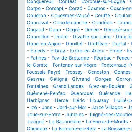
Conquereuil
-
Contest
-
Corcoué-sur-Logne
-
Corpe
-
Corsept
-
Corzé
-
Cosmes
-
Cossé-e
Couëron
-
Couesmes-Vaucé
-
Couffé
-
Coulain
Courcival
-
Courdemanche
-
Courléon
-
Crann
Cugand
-
Daon
-
Degré
-
Denée
-
Dénezé-sou
Courcillon
-
Distré
-
Divatte-sur-Loire
-
Doix lè
Doué-en-Anjou
-
Douillet
-
Drefféac
-
Durtal
-
-
Épieds
-
Erbray
-
Erdre-en-Anjou
-
Ernée
-
Es
-
Fatines
-
Fay-de-Bretagne
-
Fégréac
-
Feneu
le-Comte
-
Fontenay-sur-Vègre
-
Fontevraud-l
Foussais-Payré
-
Frossay
-
Geneston
-
Gennes
Gesvres
-
Gétigné
-
Givrand
-
Gorges
-
Gorron
Fontaines
-
Grand'Landes
-
Grez-en-Bouère
-
G
Guémené-Penfao
-
Guenrouet
-
Guérande
-
Ha
Herbignac
-
Hercé
-
Héric
-
Houssay
-
Huillé-
-
Izé
-
Jans
-
Jard-sur-Mer
-
Jarzé Villages
-
J
Joué-sur-Erdre
-
Jublains
-
Juigné-des-Moutie
Juvigné
-
La Baconnière
-
La Barre-de-Monts
Chemeré
-
La Bernerie-en-Retz
-
La Boissière