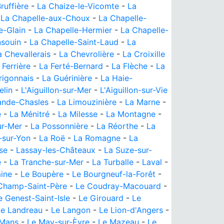
ruffière
-
La Chaize-le-Vicomte
-
La
-
La Chapelle-aux-Choux
-
La Chapelle-
e-Glain
-
La Chapelle-Hermier
-
La Chapelle-
nsouin
-
La Chapelle-Saint-Laud
-
La
a Chevallerais
-
La Chevrolière
-
La Croixille
 Ferrière
-
La Ferté-Bernard
-
La Flèche
-
La
rigonnais
-
La Guérinière
-
La Haie-
elin
-
L'Aiguillon-sur-Mer
-
L'Aiguillon-sur-Vie
ande-Chasles
-
La Limouzinière
-
La Marne
-
e
-
La Ménitré
-
La Milesse
-
La Montagne
-
ur-Mer
-
La Possonnière
-
La Réorthe
-
La
-sur-Yon
-
La Roë
-
La Romagne
-
La
se
-
Lassay-les-Châteaux
-
La Suze-sur-
e
-
La Tranche-sur-Mer
-
La Turballe
-
Laval
-
ine
-
Le Boupère
-
Le Bourgneuf-la-Forêt
-
Champ-Saint-Père
-
Le Coudray-Macouard
-
e Genest-Saint-Isle
-
Le Girouard
-
Le
Le Landreau
-
Le Langon
-
Le Lion-d'Angers
-
 Mans
-
Le May-sur-Èvre
-
Le Mazeau
-
Le