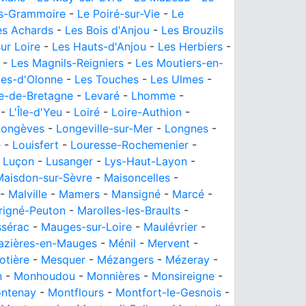
is-Grammoire
-
Le Poiré-sur-Vie
-
Le
es Achards
-
Les Bois d'Anjou
-
Les Brouzils
ur Loire
-
Les Hauts-d'Anjou
-
Les Herbiers
-
-
Les Magnils-Reigniers
-
Les Moutiers-en-
les-d'Olonne
-
Les Touches
-
Les Ulmes
-
e-de-Bretagne
-
Levaré
-
Lhomme
-
-
L'Île-d'Yeu
-
Loiré
-
Loire-Authion
-
Longèves
-
Longeville-sur-Mer
-
Longnes
-
é
-
Louisfert
-
Louresse-Rochemenier
-
-
Luçon
-
Lusanger
-
Lys-Haut-Layon
-
Maisdon-sur-Sèvre
-
Maisoncelles
-
-
Malville
-
Mamers
-
Mansigné
-
Marcé
-
rigné-Peuton
-
Marolles-les-Braults
-
sérac
-
Mauges-sur-Loire
-
Maulévrier
-
azières-en-Mauges
-
Ménil
-
Mervent
-
otière
-
Mesquer
-
Mézangers
-
Mézeray
-
n
-
Monhoudou
-
Monnières
-
Monsireigne
-
ntenay
-
Montflours
-
Montfort-le-Gesnois
-