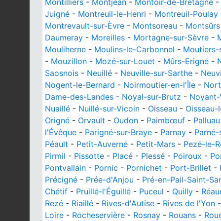
Montilliers
-
Montjean
-
Montoir-de-Bretagne
Juigné
-
Montreuil-le-Henri
-
Montreuil-Poulay
Montrevault-sur-Èvre
-
Montsoreau
-
Montsûrs
Daumeray
-
Moreilles
-
Mortagne-sur-Sèvre
-
Mouliherne
-
Moulins-le-Carbonnel
-
Moutiers-
-
Mouzillon
-
Mozé-sur-Louet
-
Mûrs-Erigné
-
N
Saosnois
-
Neuillé
-
Neuville-sur-Sarthe
-
Neuvi
Nogent-le-Bernard
-
Noirmoutier-en-l'Île
-
Nort
Dame-des-Landes
-
Noyal-sur-Brutz
-
Noyant-V
Nuaillé
-
Nuillé-sur-Vicoin
-
Oisseau
-
Oisseau-l
Origné
-
Orvault
-
Oudon
-
Paimbœuf
-
Palluau
l'Évêque
-
Parigné-sur-Braye
-
Parnay
-
Parné-
Péault
-
Petit-Auverné
-
Petit-Mars
-
Pezé-le-R
Pirmil
-
Pissotte
-
Placé
-
Plessé
-
Poiroux
-
Po
Pontvallain
-
Pornic
-
Pornichet
-
Port-Brillet
-
Précigné
-
Prée-d'Anjou
-
Pré-en-Pail-Saint-S
Chétif
-
Pruillé-l'Éguillé
-
Puceul
-
Quilly
-
Réau
Rezé
-
Riaillé
-
Rives-d'Autise
-
Rives de l'Yon
Loire
-
Rocheservière
-
Rosnay
-
Rouans
-
Rou