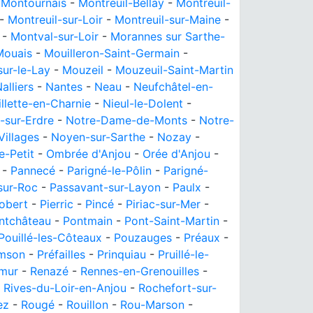
-
Montournais
-
Montreuil-Bellay
-
Montreuil-
-
Montreuil-sur-Loir
-
Montreuil-sur-Maine
-
-
Montval-sur-Loir
-
Morannes sur Sarthe-
Mouais
-
Mouilleron-Saint-Germain
-
sur-le-Lay
-
Mouzeil
-
Mouzeuil-Saint-Martin
alliers
-
Nantes
-
Neau
-
Neufchâtel-en-
llette-en-Charnie
-
Nieul-le-Dolent
-
-sur-Erdre
-
Notre-Dame-de-Monts
-
Notre-
illages
-
Noyen-sur-Sarthe
-
Nozay
-
e-Petit
-
Ombrée d'Anjou
-
Orée d'Anjou
-
-
Pannecé
-
Parigné-le-Pôlin
-
Parigné-
sur-Roc
-
Passavant-sur-Layon
-
Paulx
-
obert
-
Pierric
-
Pincé
-
Piriac-sur-Mer
-
ntchâteau
-
Pontmain
-
Pont-Saint-Martin
-
Pouillé-les-Côteaux
-
Pouzauges
-
Préaux
-
amson
-
Préfailles
-
Prinquiau
-
Pruillé-le-
mur
-
Renazé
-
Rennes-en-Grenouilles
-
-
Rives-du-Loir-en-Anjou
-
Rochefort-sur-
ez
-
Rougé
-
Rouillon
-
Rou-Marson
-