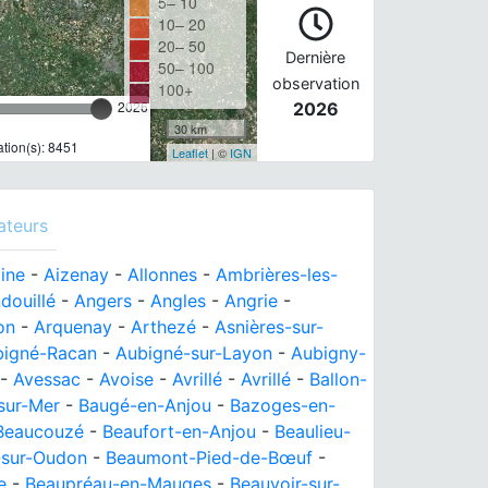
5– 10
10– 20
20– 50
Dernière
50– 100
observation
100+
2026
2026
30 km
tion(s): 8451
Leaflet
| ©
IGN
ateurs
aine
-
Aizenay
-
Allonnes
-
Ambrières-les-
douillé
-
Angers
-
Angles
-
Angrie
-
on
-
Arquenay
-
Arthezé
-
Asnières-sur-
bigné-Racan
-
Aubigné-sur-Layon
-
Aubigny-
-
Avessac
-
Avoise
-
Avrillé
-
Avrillé
-
Ballon-
sur-Mer
-
Baugé-en-Anjou
-
Bazoges-en-
Beaucouzé
-
Beaufort-en-Anjou
-
Beaulieu-
-sur-Oudon
-
Beaumont-Pied-de-Bœuf
-
e
-
Beaupréau-en-Mauges
-
Beauvoir-sur-