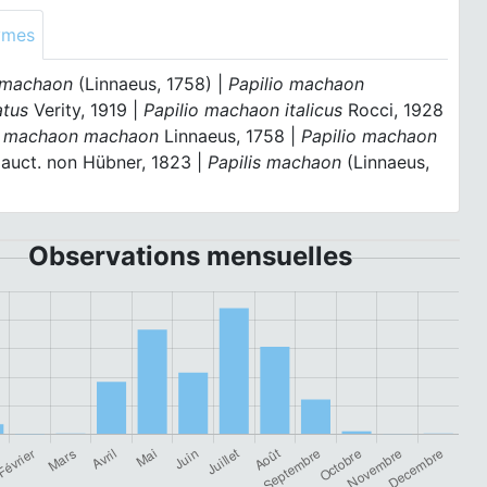
ymes
 machaon
(Linnaeus, 1758) |
Papilio machaon
atus
Verity, 1919 |
Papilio machaon italicus
Rocci, 1928
o machaon machaon
Linnaeus, 1758 |
Papilio machaon
auct. non Hübner, 1823 |
Papilis machaon
(Linnaeus,
Observations mensuelles