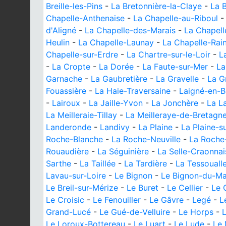
Breille-les-Pins
-
La Bretonnière-la-Claye
-
La B
Chapelle-Anthenaise
-
La Chapelle-au-Riboul
d'Aligné
-
La Chapelle-des-Marais
-
La Chapell
Heulin
-
La Chapelle-Launay
-
La Chapelle-Rai
Chapelle-sur-Erdre
-
La Chartre-sur-le-Loir
-
L
-
La Cropte
-
La Dorée
-
La Faute-sur-Mer
-
La
Garnache
-
La Gaubretière
-
La Gravelle
-
La G
Fouassière
-
La Haie-Traversaine
-
Laigné-en-B
-
Lairoux
-
La Jaille-Yvon
-
La Jonchère
-
La L
La Meilleraie-Tillay
-
La Meilleraye-de-Bretagn
Landeronde
-
Landivy
-
La Plaine
-
La Plaine-s
Roche-Blanche
-
La Roche-Neuville
-
La Roche
Rouaudière
-
La Séguinière
-
La Selle-Craonnai
Sarthe
-
La Taillée
-
La Tardière
-
La Tessouall
Lavau-sur-Loire
-
Le Bignon
-
Le Bignon-du-Ma
Le Breil-sur-Mérize
-
Le Buret
-
Le Cellier
-
Le 
Le Croisic
-
Le Fenouiller
-
Le Gâvre
-
Legé
-
L
Grand-Lucé
-
Le Gué-de-Velluire
-
Le Horps
-
Le Loroux-Bottereau
-
Le Luart
-
Le Lude
-
Le