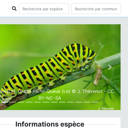
ious
Next
n (Le), Grand Porte-Queue (Le) © J. Thévenot - CC
BY-NC-SA
Informations espèce