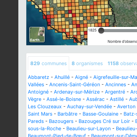
1825
Nombre d'observa
829
communes
8
organismes
1158
observ
Abbaretz
-
Ahuillé
-
Aigné
-
Aigrefeuille-sur-M
Vallées
-
Ancenis-Saint-Géréon
-
Ancinnes
-
An
Antoigné
-
Ardenay-sur-Mérize
-
Argentré
-
Ar
Vègre
-
Assé-le-Boisne
-
Assérac
-
Astillé
-
Au
Les Clouzeaux
-
Auchay-sur-Vendée
-
Averton
Saint Mars
-
Barbâtre
-
Basse-Goulaine
-
Batz-
Pareds
-
Bazougers
-
Bazouges Cré sur Loir
-
sous-la-Roche
-
Beaulieu-sur-Layon
-
Beaulieu
Beaumont-Pied-de-Bœuf
-
Beaumont-sur-Dêm