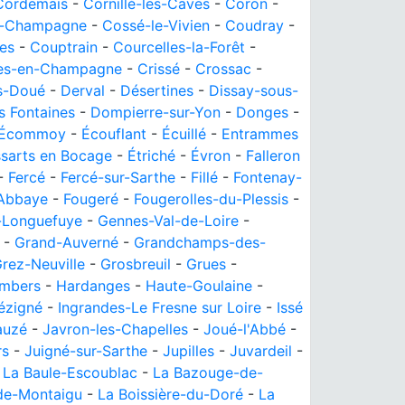
Cordemais
-
Cornillé-les-Caves
-
Coron
-
n-Champagne
-
Cossé-le-Vivien
-
Coudray
-
es
-
Couptrain
-
Courcelles-la-Forêt
-
es-en-Champagne
-
Crissé
-
Crossac
-
s-Doué
-
Derval
-
Désertines
-
Dissay-sous-
s Fontaines
-
Dompierre-sur-Yon
-
Donges
-
Écommoy
-
Écouflant
-
Écuillé
-
Entrammes
sarts en Bocage
-
Étriché
-
Évron
-
Falleron
-
Fercé
-
Fercé-sur-Sarthe
-
Fillé
-
Fontenay-
'Abbaye
-
Fougeré
-
Fougerolles-du-Plessis
-
-Longuefuye
-
Gennes-Val-de-Loire
-
-
Grand-Auverné
-
Grandchamps-des-
rez-Neuville
-
Grosbreuil
-
Grues
-
mbers
-
Hardanges
-
Haute-Goulaine
-
Lézigné
-
Ingrandes-Le Fresne sur Loire
-
Issé
auzé
-
Javron-les-Chapelles
-
Joué-l'Abbé
-
rs
-
Juigné-sur-Sarthe
-
Jupilles
-
Juvardeil
-
-
La Baule-Escoublac
-
La Bazouge-de-
-de-Montaigu
-
La Boissière-du-Doré
-
La