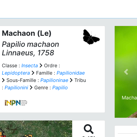
Machaon (Le)
Papilio machaon
Linnaeus, 1758
Classe :
Insecta
Ordre :
Lepidoptera
Famille :
Papilionidae
Prev
Sous-Famille :
Papilioninae
Tribu
:
Papilionini
Genre :
Papilio
Machao