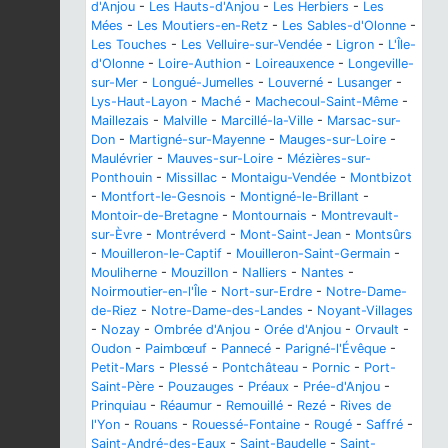
d'Anjou
-
Les Hauts-d'Anjou
-
Les Herbiers
-
Les
Mées
-
Les Moutiers-en-Retz
-
Les Sables-d'Olonne
-
Les Touches
-
Les Velluire-sur-Vendée
-
Ligron
-
L'Île-
d'Olonne
-
Loire-Authion
-
Loireauxence
-
Longeville-
sur-Mer
-
Longué-Jumelles
-
Louverné
-
Lusanger
-
Lys-Haut-Layon
-
Maché
-
Machecoul-Saint-Même
-
Maillezais
-
Malville
-
Marcillé-la-Ville
-
Marsac-sur-
Don
-
Martigné-sur-Mayenne
-
Mauges-sur-Loire
-
Maulévrier
-
Mauves-sur-Loire
-
Mézières-sur-
Ponthouin
-
Missillac
-
Montaigu-Vendée
-
Montbizot
-
Montfort-le-Gesnois
-
Montigné-le-Brillant
-
Montoir-de-Bretagne
-
Montournais
-
Montrevault-
sur-Èvre
-
Montréverd
-
Mont-Saint-Jean
-
Montsûrs
-
Mouilleron-le-Captif
-
Mouilleron-Saint-Germain
-
Mouliherne
-
Mouzillon
-
Nalliers
-
Nantes
-
Noirmoutier-en-l'Île
-
Nort-sur-Erdre
-
Notre-Dame-
de-Riez
-
Notre-Dame-des-Landes
-
Noyant-Villages
-
Nozay
-
Ombrée d'Anjou
-
Orée d'Anjou
-
Orvault
-
Oudon
-
Paimbœuf
-
Pannecé
-
Parigné-l'Évêque
-
Petit-Mars
-
Plessé
-
Pontchâteau
-
Pornic
-
Port-
Saint-Père
-
Pouzauges
-
Préaux
-
Prée-d'Anjou
-
Prinquiau
-
Réaumur
-
Remouillé
-
Rezé
-
Rives de
l'Yon
-
Rouans
-
Rouessé-Fontaine
-
Rougé
-
Saffré
-
Saint-André-des-Eaux
-
Saint-Baudelle
-
Saint-