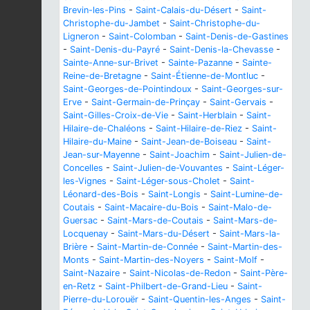
Brevin-les-Pins
-
Saint-Calais-du-Désert
-
Saint-
Christophe-du-Jambet
-
Saint-Christophe-du-
Ligneron
-
Saint-Colomban
-
Saint-Denis-de-Gastines
-
Saint-Denis-du-Payré
-
Saint-Denis-la-Chevasse
-
Sainte-Anne-sur-Brivet
-
Sainte-Pazanne
-
Sainte-
Reine-de-Bretagne
-
Saint-Étienne-de-Montluc
-
Saint-Georges-de-Pointindoux
-
Saint-Georges-sur-
Erve
-
Saint-Germain-de-Prinçay
-
Saint-Gervais
-
Saint-Gilles-Croix-de-Vie
-
Saint-Herblain
-
Saint-
Hilaire-de-Chaléons
-
Saint-Hilaire-de-Riez
-
Saint-
Hilaire-du-Maine
-
Saint-Jean-de-Boiseau
-
Saint-
Jean-sur-Mayenne
-
Saint-Joachim
-
Saint-Julien-de-
Concelles
-
Saint-Julien-de-Vouvantes
-
Saint-Léger-
les-Vignes
-
Saint-Léger-sous-Cholet
-
Saint-
Léonard-des-Bois
-
Saint-Longis
-
Saint-Lumine-de-
Coutais
-
Saint-Macaire-du-Bois
-
Saint-Malo-de-
Guersac
-
Saint-Mars-de-Coutais
-
Saint-Mars-de-
Locquenay
-
Saint-Mars-du-Désert
-
Saint-Mars-la-
Brière
-
Saint-Martin-de-Connée
-
Saint-Martin-des-
Monts
-
Saint-Martin-des-Noyers
-
Saint-Molf
-
Saint-Nazaire
-
Saint-Nicolas-de-Redon
-
Saint-Père-
en-Retz
-
Saint-Philbert-de-Grand-Lieu
-
Saint-
Pierre-du-Lorouër
-
Saint-Quentin-les-Anges
-
Saint-