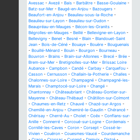
Avessac
-
Avezé
-
Bais
-
Barbâtre
-
Basse-Goulaine
-
Batz-sur-Mer
-
Baugé-en-Anjou
-
Bazougers
-
Beaufort-en-Anjou
-
Beaulieu-sous-la-Roche
-
Beaulieu-sur-Layon
-
Beaulieu-sur-Oudon
-
Beaupréau-en-Mauges
-
Bécon-les-Granits
-
Bégrolles-en-Mauges
-
Beillé
-
Bellevigne-en-Layon
-
Bellevigny
-
Benet
-
Besné
-
Blain
-
Blandouet-Saint
Jean
-
Bois-de-Céné
-
Bouaye
-
Bouère
-
Bouguenais
-
Bouillé-Ménard
-
Bouin
-
Bourgon
-
Bourneau
-
Bouvron
-
Brains
-
Brain-sur-Allonnes
-
Brecé
-
Brée
-
Brem-sur-Mer
-
Bretignolles-sur-Mer
-
Brissac Loire
Aubance
-
Campbon
-
Candé
-
Carbay
-
Carquefou
-
Casson
-
Cernusson
-
Challain-la-Potherie
-
Challes
-
Chalonnes-sur-Loire
-
Champagné
-
Champagné-les-
Marais
-
Champtocé-sur-Loire
-
Changé
-
Chantonnay
-
Châteaubriant
-
Château-Gontier-sur-
Mayenne
-
Château-Thébaud
-
Châtillon-sur-Colmont
-
Chaumes-en-Retz
-
Chauvé
-
Chazé-sur-Argos
-
Chemillé-en-Anjou
-
Chemiré-le-Gaudin
-
Chérancé
-
Chérisay
-
Cherré-Au
-
Cholet
-
Coëx
-
Conflans-sur-
Anille
-
Connerré
-
Corcoué-sur-Logne
-
Cordemais
-
Cornillé-les-Caves
-
Coron
-
Corsept
-
Cossé-le-
Vivien
-
Couëron
-
Couesmes-Vaucé
-
Courdemanche
-
Craon
-
Crossac
-
Cugand
-
Damvix
-
Distré
-