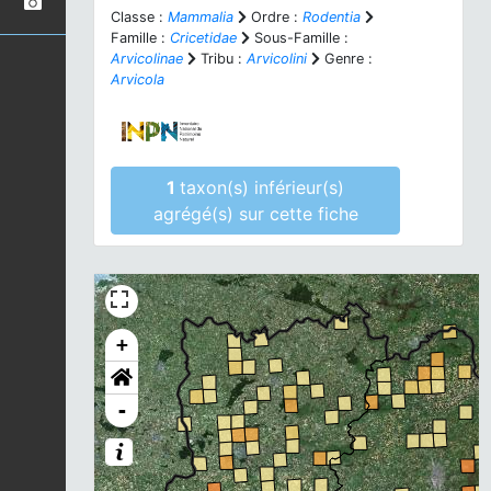
Classe :
Mammalia
Ordre :
Rodentia
Famille :
Cricetidae
Sous-Famille :
Arvicolinae
Tribu :
Arvicolini
Genre :
Arvicola
1
taxon(s) inférieur(s)
agrégé(s) sur cette fiche
+
-