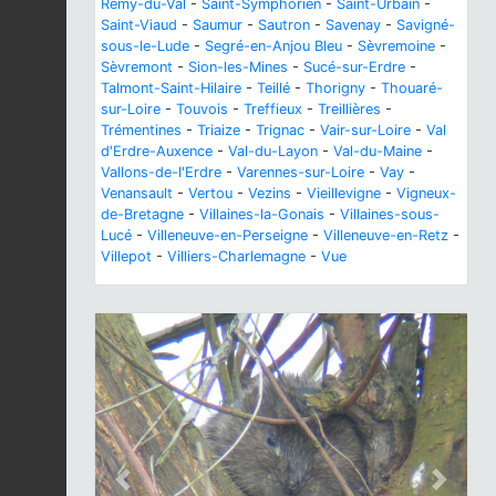
Rémy-du-Val
-
Saint-Symphorien
-
Saint-Urbain
-
Saint-Viaud
-
Saumur
-
Sautron
-
Savenay
-
Savigné-
sous-le-Lude
-
Segré-en-Anjou Bleu
-
Sèvremoine
-
Sèvremont
-
Sion-les-Mines
-
Sucé-sur-Erdre
-
Talmont-Saint-Hilaire
-
Teillé
-
Thorigny
-
Thouaré-
sur-Loire
-
Touvois
-
Treffieux
-
Treillières
-
Trémentines
-
Triaize
-
Trignac
-
Vair-sur-Loire
-
Val
d'Erdre-Auxence
-
Val-du-Layon
-
Val-du-Maine
-
Vallons-de-l'Erdre
-
Varennes-sur-Loire
-
Vay
-
Venansault
-
Vertou
-
Vezins
-
Vieillevigne
-
Vigneux-
de-Bretagne
-
Villaines-la-Gonais
-
Villaines-sous-
Lucé
-
Villeneuve-en-Perseigne
-
Villeneuve-en-Retz
-
Villepot
-
Villiers-Charlemagne
-
Vue
Previous
Next