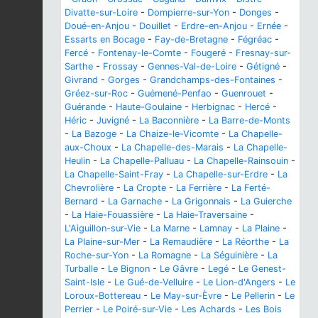
Divatte-sur-Loire
-
Dompierre-sur-Yon
-
Donges
-
Doué-en-Anjou
-
Douillet
-
Erdre-en-Anjou
-
Ernée
-
Essarts en Bocage
-
Fay-de-Bretagne
-
Fégréac
-
Fercé
-
Fontenay-le-Comte
-
Fougeré
-
Fresnay-sur-
Sarthe
-
Frossay
-
Gennes-Val-de-Loire
-
Gétigné
-
Givrand
-
Gorges
-
Grandchamps-des-Fontaines
-
Gréez-sur-Roc
-
Guémené-Penfao
-
Guenrouet
-
Guérande
-
Haute-Goulaine
-
Herbignac
-
Hercé
-
Héric
-
Juvigné
-
La Baconnière
-
La Barre-de-Monts
-
La Bazoge
-
La Chaize-le-Vicomte
-
La Chapelle-
aux-Choux
-
La Chapelle-des-Marais
-
La Chapelle-
Heulin
-
La Chapelle-Palluau
-
La Chapelle-Rainsouin
-
La Chapelle-Saint-Fray
-
La Chapelle-sur-Erdre
-
La
Chevrolière
-
La Cropte
-
La Ferrière
-
La Ferté-
Bernard
-
La Garnache
-
La Grigonnais
-
La Guierche
-
La Haie-Fouassière
-
La Haie-Traversaine
-
L'Aiguillon-sur-Vie
-
La Marne
-
Lamnay
-
La Plaine
-
La Plaine-sur-Mer
-
La Remaudière
-
La Réorthe
-
La
Roche-sur-Yon
-
La Romagne
-
La Séguinière
-
La
Turballe
-
Le Bignon
-
Le Gâvre
-
Legé
-
Le Genest-
Saint-Isle
-
Le Gué-de-Velluire
-
Le Lion-d'Angers
-
Le
Loroux-Bottereau
-
Le May-sur-Èvre
-
Le Pellerin
-
Le
Perrier
-
Le Poiré-sur-Vie
-
Les Achards
-
Les Bois