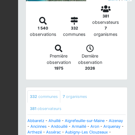
381
observateurs
1 540
332
7
observations
communes
organismes
Première
Dernière
observation
observation
1975
2026
332
communes
7
organismes
381
observateurs
Abbaretz
-
Ahuillé
-
Aigrefeuille-sur-Maine
-
Aizenay
-
Ancinnes
-
Andouillé
-
Armaillé
-
Aron
-
Arquenay
-
Arthezé
-
Assérac
-
Aubigny-Les Clouzeaux
-