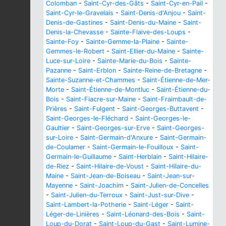
Colomban
-
Saint-Cyr-des-Gâts
-
Saint-Cyr-en-Pail
-
Saint-Cyr-le-Gravelais
-
Saint-Denis-d'Anjou
-
Saint-
Denis-de-Gastines
-
Saint-Denis-du-Maine
-
Saint-
Denis-la-Chevasse
-
Sainte-Flaive-des-Loups
-
Sainte-Foy
-
Sainte-Gemme-la-Plaine
-
Sainte-
Gemmes-le-Robert
-
Saint-Ellier-du-Maine
-
Sainte-
Luce-sur-Loire
-
Sainte-Marie-du-Bois
-
Sainte-
Pazanne
-
Saint-Erblon
-
Sainte-Reine-de-Bretagne
-
Sainte-Suzanne-et-Chammes
-
Saint-Étienne-de-Mer-
Morte
-
Saint-Étienne-de-Montluc
-
Saint-Étienne-du-
Bois
-
Saint-Fiacre-sur-Maine
-
Saint-Fraimbault-de-
Prières
-
Saint-Fulgent
-
Saint-Georges-Buttavent
-
Saint-Georges-le-Fléchard
-
Saint-Georges-le-
Gaultier
-
Saint-Georges-sur-Erve
-
Saint-Georges-
sur-Loire
-
Saint-Germain-d'Anxure
-
Saint-Germain-
de-Coulamer
-
Saint-Germain-le-Fouilloux
-
Saint-
Germain-le-Guillaume
-
Saint-Herblain
-
Saint-Hilaire-
de-Riez
-
Saint-Hilaire-de-Voust
-
Saint-Hilaire-du-
Maine
-
Saint-Jean-de-Boiseau
-
Saint-Jean-sur-
Mayenne
-
Saint-Joachim
-
Saint-Julien-de-Concelles
-
Saint-Julien-du-Terroux
-
Saint-Just-sur-Dive
-
Saint-Lambert-la-Potherie
-
Saint-Léger
-
Saint-
Léger-de-Linières
-
Saint-Léonard-des-Bois
-
Saint-
Loup-du-Dorat
-
Saint-Loup-du-Gast
-
Saint-Lumine-