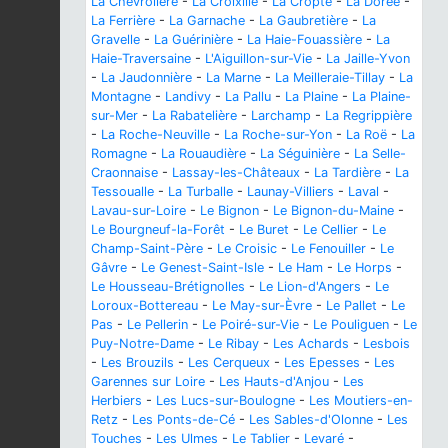
La Chevrolière
-
La Croixille
-
La Cropte
-
La Dorée
-
La Ferrière
-
La Garnache
-
La Gaubretière
-
La
Gravelle
-
La Guérinière
-
La Haie-Fouassière
-
La
Haie-Traversaine
-
L'Aiguillon-sur-Vie
-
La Jaille-Yvon
-
La Jaudonnière
-
La Marne
-
La Meilleraie-Tillay
-
La
Montagne
-
Landivy
-
La Pallu
-
La Plaine
-
La Plaine-
sur-Mer
-
La Rabatelière
-
Larchamp
-
La Regrippière
-
La Roche-Neuville
-
La Roche-sur-Yon
-
La Roë
-
La
Romagne
-
La Rouaudière
-
La Séguinière
-
La Selle-
Craonnaise
-
Lassay-les-Châteaux
-
La Tardière
-
La
Tessoualle
-
La Turballe
-
Launay-Villiers
-
Laval
-
Lavau-sur-Loire
-
Le Bignon
-
Le Bignon-du-Maine
-
Le Bourgneuf-la-Forêt
-
Le Buret
-
Le Cellier
-
Le
Champ-Saint-Père
-
Le Croisic
-
Le Fenouiller
-
Le
Gâvre
-
Le Genest-Saint-Isle
-
Le Ham
-
Le Horps
-
Le Housseau-Brétignolles
-
Le Lion-d'Angers
-
Le
Loroux-Bottereau
-
Le May-sur-Èvre
-
Le Pallet
-
Le
Pas
-
Le Pellerin
-
Le Poiré-sur-Vie
-
Le Pouliguen
-
Le
Puy-Notre-Dame
-
Le Ribay
-
Les Achards
-
Lesbois
-
Les Brouzils
-
Les Cerqueux
-
Les Epesses
-
Les
Garennes sur Loire
-
Les Hauts-d'Anjou
-
Les
Herbiers
-
Les Lucs-sur-Boulogne
-
Les Moutiers-en-
Retz
-
Les Ponts-de-Cé
-
Les Sables-d'Olonne
-
Les
Touches
-
Les Ulmes
-
Le Tablier
-
Levaré
-