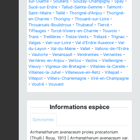
sur-Ouette
-
Soullans
-
Souzay-Champigny
-
Spay
-
Sucé-sur-Erdre
-
Tallud-Sainte-Gemme
-
Talmont-
Saint-Hilaire
-
Teillé
-
Thorigné-d'Anjou
-
Thorigné-
en-Charnie
-
Thorigny
-
Thouaré-sur-Loire
-
Thouarsais-Bouildroux
-
Thubœuf
-
Tiercé
-
Tiffauges
-
Torcé-Viviers-en-Charnie
-
Touvois
-
Trans
-
Treillières
-
Treize-Vents
-
Trélazé
-
Trignac
-
Vaiges
-
Vair-sur-Loire
-
Val d'Erdre-Auxence
-
Val-
du-Layon
-
Val-du-Maine
-
Vallet
-
Vallons-de-l'Erdre
-
Vautorte
-
Venansault
-
Vendrennes
-
Vernantes
-
Verrières-en-Anjou
-
Vertou
-
Vezins
-
Vieillevigne
-
Vieuvy
-
Vigneux-de-Bretagne
-
Villaines-la-Carelle
-
Villaines-la-Juhel
-
Villeneuve-en-Retz
-
Villepail
-
Villepot
-
Villiers-Charlemagne
-
Viré-en-Champagne
-
Voutré
-
Vouvant
Informations espèce
Synonymes
Arrhenatherum avenaceum
proles
precatorium
(Thuill.) Rouy, 1913 |
Arrhenatherum avenaceum
var.