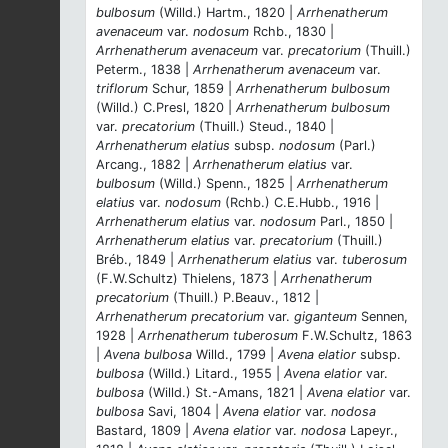
bulbosum
(Willd.) Hartm., 1820 |
Arrhenatherum
avenaceum
var.
nodosum
Rchb., 1830 |
Arrhenatherum avenaceum
var.
precatorium
(Thuill.)
Peterm., 1838 |
Arrhenatherum avenaceum
var.
triflorum
Schur, 1859 |
Arrhenatherum bulbosum
(Willd.) C.Presl, 1820 |
Arrhenatherum bulbosum
var.
precatorium
(Thuill.) Steud., 1840 |
Arrhenatherum elatius
subsp.
nodosum
(Parl.)
Arcang., 1882 |
Arrhenatherum elatius
var.
bulbosum
(Willd.) Spenn., 1825 |
Arrhenatherum
elatius
var.
nodosum
(Rchb.) C.E.Hubb., 1916 |
Arrhenatherum elatius
var.
nodosum
Parl., 1850 |
Arrhenatherum elatius
var.
precatorium
(Thuill.)
Bréb., 1849 |
Arrhenatherum elatius
var.
tuberosum
(F.W.Schultz) Thielens, 1873 |
Arrhenatherum
precatorium
(Thuill.) P.Beauv., 1812 |
Arrhenatherum precatorium
var.
giganteum
Sennen,
1928 |
Arrhenatherum tuberosum
F.W.Schultz, 1863
|
Avena bulbosa
Willd., 1799 |
Avena elatior
subsp.
bulbosa
(Willd.) Litard., 1955 |
Avena elatior
var.
bulbosa
(Willd.) St.-Amans, 1821 |
Avena elatior
var.
bulbosa
Savi, 1804 |
Avena elatior
var.
nodosa
Bastard, 1809 |
Avena elatior
var.
nodosa
Lapeyr.,