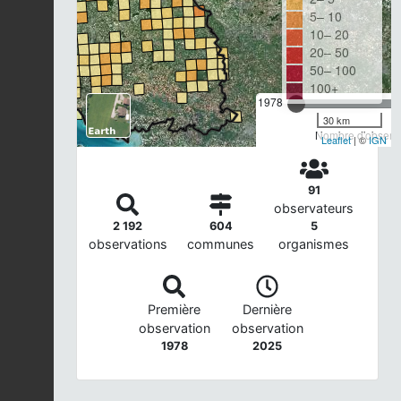
5– 10
10– 20
20– 50
50– 100
100+
1978
30 km
Nombre d'observa
Leaflet
| ©
IGN
91
observateurs
2 192
604
5
observations
communes
organismes
Première
Dernière
observation
observation
1978
2025