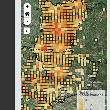
+
-
Nombre
d'observations
0– 1
1– 2
2– 5