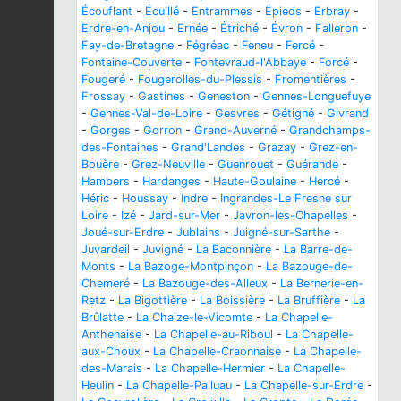
Écouflant
-
Écuillé
-
Entrammes
-
Épieds
-
Erbray
-
Erdre-en-Anjou
-
Ernée
-
Étriché
-
Évron
-
Falleron
-
Fay-de-Bretagne
-
Fégréac
-
Feneu
-
Fercé
-
Fontaine-Couverte
-
Fontevraud-l'Abbaye
-
Forcé
-
Fougeré
-
Fougerolles-du-Plessis
-
Fromentières
-
Frossay
-
Gastines
-
Geneston
-
Gennes-Longuefuye
-
Gennes-Val-de-Loire
-
Gesvres
-
Gétigné
-
Givrand
-
Gorges
-
Gorron
-
Grand-Auverné
-
Grandchamps-
des-Fontaines
-
Grand'Landes
-
Grazay
-
Grez-en-
Bouère
-
Grez-Neuville
-
Guenrouet
-
Guérande
-
Hambers
-
Hardanges
-
Haute-Goulaine
-
Hercé
-
Héric
-
Houssay
-
Indre
-
Ingrandes-Le Fresne sur
Loire
-
Izé
-
Jard-sur-Mer
-
Javron-les-Chapelles
-
Joué-sur-Erdre
-
Jublains
-
Juigné-sur-Sarthe
-
Juvardeil
-
Juvigné
-
La Baconnière
-
La Barre-de-
Monts
-
La Bazoge-Montpinçon
-
La Bazouge-de-
Chemeré
-
La Bazouge-des-Alleux
-
La Bernerie-en-
Retz
-
La Bigottière
-
La Boissière
-
La Bruffière
-
La
Brûlatte
-
La Chaize-le-Vicomte
-
La Chapelle-
Anthenaise
-
La Chapelle-au-Riboul
-
La Chapelle-
aux-Choux
-
La Chapelle-Craonnaise
-
La Chapelle-
des-Marais
-
La Chapelle-Hermier
-
La Chapelle-
Heulin
-
La Chapelle-Palluau
-
La Chapelle-sur-Erdre
-