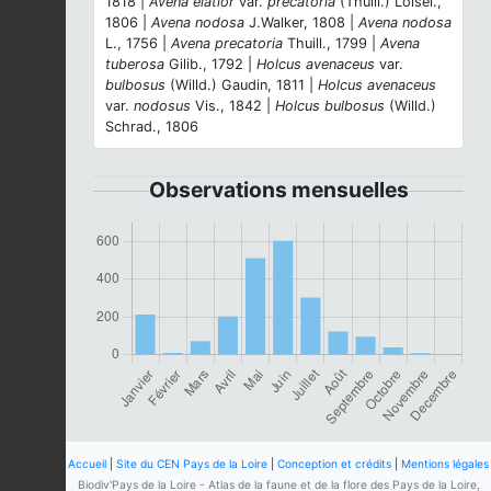
1818 |
Avena elatior
var.
precatoria
(Thuill.) Loisel.,
1806 |
Avena nodosa
J.Walker, 1808 |
Avena nodosa
L., 1756 |
Avena precatoria
Thuill., 1799 |
Avena
tuberosa
Gilib., 1792 |
Holcus avenaceus
var.
bulbosus
(Willd.) Gaudin, 1811 |
Holcus avenaceus
var.
nodosus
Vis., 1842 |
Holcus bulbosus
(Willd.)
Schrad., 1806
Observations mensuelles
Accueil
|
Site du CEN Pays de la Loire
|
Conception et crédits
|
Mentions légales
Biodiv'Pays de la Loire - Atlas de la faune et de la flore des Pays de la Loire,