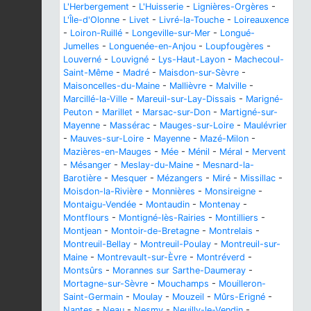
L'Herbergement
-
L'Huisserie
-
Lignières-Orgères
-
L'Île-d'Olonne
-
Livet
-
Livré-la-Touche
-
Loireauxence
-
Loiron-Ruillé
-
Longeville-sur-Mer
-
Longué-
Jumelles
-
Longuenée-en-Anjou
-
Loupfougères
-
Louverné
-
Louvigné
-
Lys-Haut-Layon
-
Machecoul-
Saint-Même
-
Madré
-
Maisdon-sur-Sèvre
-
Maisoncelles-du-Maine
-
Mallièvre
-
Malville
-
Marcillé-la-Ville
-
Mareuil-sur-Lay-Dissais
-
Marigné-
Peuton
-
Marillet
-
Marsac-sur-Don
-
Martigné-sur-
Mayenne
-
Massérac
-
Mauges-sur-Loire
-
Maulévrier
-
Mauves-sur-Loire
-
Mayenne
-
Mazé-Milon
-
Mazières-en-Mauges
-
Mée
-
Ménil
-
Méral
-
Mervent
-
Mésanger
-
Meslay-du-Maine
-
Mesnard-la-
Barotière
-
Mesquer
-
Mézangers
-
Miré
-
Missillac
-
Moisdon-la-Rivière
-
Monnières
-
Monsireigne
-
Montaigu-Vendée
-
Montaudin
-
Montenay
-
Montflours
-
Montigné-lès-Rairies
-
Montilliers
-
Montjean
-
Montoir-de-Bretagne
-
Montrelais
-
Montreuil-Bellay
-
Montreuil-Poulay
-
Montreuil-sur-
Maine
-
Montrevault-sur-Èvre
-
Montréverd
-
Montsûrs
-
Morannes sur Sarthe-Daumeray
-
Mortagne-sur-Sèvre
-
Mouchamps
-
Mouilleron-
Saint-Germain
-
Moulay
-
Mouzeil
-
Mûrs-Erigné
-
Nantes
-
Neau
-
Nesmy
-
Neuilly-le-Vendin
-