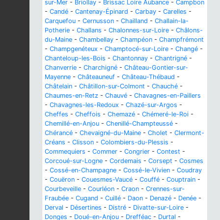
sur-Mer
-
Briollay
-
Brissac Loire Aubance
-
Campbon
-
Candé
-
Cantenay-Épinard
-
Carbay
-
Carelles
-
Carquefou
-
Cernusson
-
Chailland
-
Challain-la-
Potherie
-
Challans
-
Chalonnes-sur-Loire
-
Châlons-
du-Maine
-
Chambellay
-
Champéon
-
Champfrémont
-
Champgenéteux
-
Champtocé-sur-Loire
-
Changé
-
Chanteloup-les-Bois
-
Chantonnay
-
Chantrigné
-
Chanverrie
-
Charchigné
-
Château-Gontier-sur-
Mayenne
-
Châteauneuf
-
Château-Thébaud
-
Châtelain
-
Châtillon-sur-Colmont
-
Chauché
-
Chaumes-en-Retz
-
Chauvé
-
Chavagnes-en-Paillers
-
Chavagnes-les-Redoux
-
Chazé-sur-Argos
-
Cheffes
-
Cheffois
-
Chemazé
-
Chémeré-le-Roi
-
Chemillé-en-Anjou
-
Chenillé-Champteussé
-
Chérancé
-
Chevaigné-du-Maine
-
Cholet
-
Clermont-
Créans
-
Clisson
-
Colombiers-du-Plessis
-
Commequiers
-
Commer
-
Congrier
-
Contest
-
Corcoué-sur-Logne
-
Cordemais
-
Corsept
-
Cosmes
-
Cossé-en-Champagne
-
Cossé-le-Vivien
-
Coudray
-
Couëron
-
Couesmes-Vaucé
-
Couffé
-
Couptrain
-
Courbeveille
-
Courléon
-
Craon
-
Crennes-sur-
Fraubée
-
Cugand
-
Cuillé
-
Daon
-
Denazé
-
Denée
-
Derval
-
Désertines
-
Distré
-
Divatte-sur-Loire
-
Donges
-
Doué-en-Anjou
-
Drefféac
-
Durtal
-