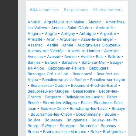
604
communes
5
organismes
91
observateurs
Ahuillé
-
Aigrefeuille-sur-Maine
-
Alexain
-
Ambrières-
les-Vallées
-
Ancenis-Saint-Géréon
-
Andouillé
-
Angers
-
Angrie
-
Antigny
-
Antoigné
-
Argentré
-
Armaillé
-
Aron
-
Arquenay
-
Assé-le-Bérenger
-
Assérac
-
Astillé
-
Athée
-
Aubigny-Les Clouzeaux
-
Auchay-sur-Vendée
-
Auvers-le-Hamon
-
Averton
-
Avessac
-
Avessé
-
Avoise
-
Avrillé
-
Bais
-
Ballots
-
Bannes
-
Baracé
-
Barbâtre
-
Batz-sur-Mer
-
Baugé-
en-Anjou
-
Bazoges-en-Paillers
-
Bazougers
-
Bazouges Cré sur Loir
-
Beaucouzé
-
Beaufort-en-
Anjou
-
Beaulieu-sous-la-Roche
-
Beaulieu-sur-Layon
-
Beaulieu-sur-Oudon
-
Beaumont-Pied-de-Bœuf
-
Beaupréau-en-Mauges
-
Beaurepaire
-
Bécon-les-
Granits
-
Belgeard
-
Bellevigne-en-Layon
-
Benet
-
Besné
-
Bierné-les-Villages
-
Blain
-
Blandouet-Saint
Jean
-
Bois-de-Céné
-
Bonchamp-lès-Laval
-
Bouaye
-
Bouchamps-lès-Craon
-
Bouchemaine
-
Bouée
-
Bouère
-
Bouessay
-
Bouguenais
-
Boulay-les-Ifs
-
Bourg-l'Évêque
-
Bourgon
-
Bourneau
-
Boussay
-
Brains
-
Brains-sur-les-Marches
-
Brée
-
Bretignolles-