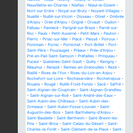
Neuvillette-en-Charnie
-
Niafles
-
Nieul-le-Dolent
-
Nort-sur-Erdre
-
Noyal-sur-Brutz
-
Noyant-Villages
-
Nuaillé
-
Nuillé-sur-Vicoin
-
Oisseau
-
Olivet
-
Ombrée
d'Anjou
-
Orée d'Anjou
-
Origné
-
Orvault
-
Oudon
-
Palluau
-
Pannecé
-
Parigné-sur-Braye
-
Parné-sur-
Roc
-
Paulx
-
Petit-Auverné
-
Petit-Mars
-
Peuton
-
Pierric
-
Piriac-sur-Mer
-
Placé
-
Plessé
-
Poiroux
-
Pontmain
-
Pornic
-
Pornichet
-
Port-Brillet
-
Port-
Saint-Père
-
Pouzauges
-
Préaux
-
Prée-d'Anjou
-
Pré-en-Pail-Saint-Samson
-
Préfailles
-
Prinquiau
-
Puceul
-
Quelaines-Saint-Gault
-
Quilly
-
Ravigny
-
Réaumur
-
Renazé
-
Rennes-en-Grenouilles
-
Rezé
-
Riaillé
-
Rives de l'Yon
-
Rives-du-Loir-en-Anjou
-
Rochefort-sur-Loire
-
Rocheservière
-
Rochetrejoux
-
Rouans
-
Rougé
-
Ruillé-Froid-Fonds
-
Sacé
-
Saffré
-
Saint-Aignan-de-Couptrain
-
Saint-Aignan-Grandlieu
-
Saint-Aignan-sur-Roë
-
Saint-André-des-Eaux
-
Saint-Aubin-des-Châteaux
-
Saint-Aubin-des-
Ormeaux
-
Saint-Aubin-Fosse-Louvain
-
Saint-
Augustin-des-Bois
-
Saint-Barthélemy-d'Anjou
-
Saint-Baudelle
-
Saint-Berthevin
-
Saint-Brevin-les-
Pins
-
Saint-Brice
-
Saint-Calais-du-Désert
-
Saint-
Charles-la-Forêt
-
Saint-Clément-de-la-Place
-
Saint-