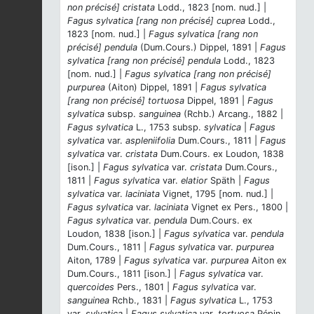
non précisé] cristata
Lodd., 1823 [nom. nud.] |
Fagus sylvatica [rang non précisé] cuprea
Lodd.,
1823 [nom. nud.] |
Fagus sylvatica [rang non
précisé] pendula
(Dum.Cours.) Dippel, 1891 |
Fagus
sylvatica [rang non précisé] pendula
Lodd., 1823
[nom. nud.] |
Fagus sylvatica [rang non précisé]
purpurea
(Aiton) Dippel, 1891 |
Fagus sylvatica
[rang non précisé] tortuosa
Dippel, 1891 |
Fagus
sylvatica
subsp.
sanguinea
(Rchb.) Arcang., 1882 |
Fagus sylvatica
L., 1753 subsp.
sylvatica
|
Fagus
sylvatica
var.
aspleniifolia
Dum.Cours., 1811 |
Fagus
sylvatica
var.
cristata
Dum.Cours. ex Loudon, 1838
[ison.] |
Fagus sylvatica
var.
cristata
Dum.Cours.,
1811 |
Fagus sylvatica
var.
elatior
Späth |
Fagus
sylvatica
var.
laciniata
Vignet, 1795 [nom. nud.] |
Fagus sylvatica
var.
laciniata
Vignet ex Pers., 1800 |
Fagus sylvatica
var.
pendula
Dum.Cours. ex
Loudon, 1838 [ison.] |
Fagus sylvatica
var.
pendula
Dum.Cours., 1811 |
Fagus sylvatica
var.
purpurea
Aiton, 1789 |
Fagus sylvatica
var.
purpurea
Aiton ex
Dum.Cours., 1811 [ison.] |
Fagus sylvatica
var.
quercoides
Pers., 1801 |
Fagus sylvatica
var.
sanguinea
Rchb., 1831 |
Fagus sylvatica
L., 1753
var.
sylvatica
|
Fagus sylvatica
var.
tortuosa
Pépin,