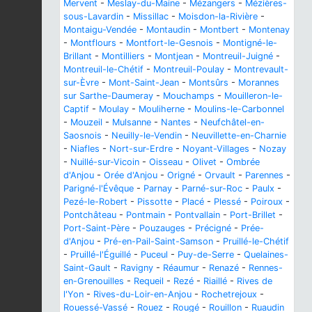
Mervent
-
Meslay-du-Maine
-
Mézangers
-
Mézières-
sous-Lavardin
-
Missillac
-
Moisdon-la-Rivière
-
Montaigu-Vendée
-
Montaudin
-
Montbert
-
Montenay
-
Montflours
-
Montfort-le-Gesnois
-
Montigné-le-
Brillant
-
Montilliers
-
Montjean
-
Montreuil-Juigné
-
Montreuil-le-Chétif
-
Montreuil-Poulay
-
Montrevault-
sur-Èvre
-
Mont-Saint-Jean
-
Montsûrs
-
Morannes
sur Sarthe-Daumeray
-
Mouchamps
-
Mouilleron-le-
Captif
-
Moulay
-
Mouliherne
-
Moulins-le-Carbonnel
-
Mouzeil
-
Mulsanne
-
Nantes
-
Neufchâtel-en-
Saosnois
-
Neuilly-le-Vendin
-
Neuvillette-en-Charnie
-
Niafles
-
Nort-sur-Erdre
-
Noyant-Villages
-
Nozay
-
Nuillé-sur-Vicoin
-
Oisseau
-
Olivet
-
Ombrée
d'Anjou
-
Orée d'Anjou
-
Origné
-
Orvault
-
Parennes
-
Parigné-l'Évêque
-
Parnay
-
Parné-sur-Roc
-
Paulx
-
Pezé-le-Robert
-
Pissotte
-
Placé
-
Plessé
-
Poiroux
-
Pontchâteau
-
Pontmain
-
Pontvallain
-
Port-Brillet
-
Port-Saint-Père
-
Pouzauges
-
Précigné
-
Prée-
d'Anjou
-
Pré-en-Pail-Saint-Samson
-
Pruillé-le-Chétif
-
Pruillé-l'Éguillé
-
Puceul
-
Puy-de-Serre
-
Quelaines-
Saint-Gault
-
Ravigny
-
Réaumur
-
Renazé
-
Rennes-
en-Grenouilles
-
Requeil
-
Rezé
-
Riaillé
-
Rives de
l'Yon
-
Rives-du-Loir-en-Anjou
-
Rochetrejoux
-
Rouessé-Vassé
-
Rouez
-
Rougé
-
Rouillon
-
Ruaudin