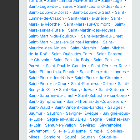
Terroux
-
Saint-Lambert-la-Potherie
-
Saint-Léger
-
Saint-Léger-de-Linières
-
Saint-Léonard-des-Bois
-
Saint-Loup-du-Dorat
-
Saint-Loup-du-Gast
-
Saint-
Lumine-de-Clisson
-
Saint-Mars-la-Brière
-
Saint-
Mars-la-Réorthe
-
Saint-Mars-sur-Colmont
-
Saint-
Mars-sur-la-Futaie
-
Saint-Martin-des-Noyers
-
Saint-Martin-du-Fouilloux
-
Saint-Martin-du-Limet
-
Saint-Martin-Lars-en-Sainte-Hermine
-
Saint-
Maurice-des-Noues
-
Saint-Mesmin
-
Saint-Michel-
de-la-Roë
-
Saint-Ouën-des-Toits
-
Saint-Paterne -
Le Chevain
-
Saint-Paul-du-Bois
-
Saint-Paul-en-
Pareds
-
Saint-Paul-le-Gaultier
-
Saint-Père-en-Retz
-
Saint-Philbert-du-Peuple
-
Saint-Pierre-des-Landes
-
Saint-Pierre-des-Nids
-
Saint-Pierre-du-Chemin
-
Saint-Pierre-la-Cour
-
Saint-Pierre-sur-Orthe
-
Saint-
Rémy-de-Sillé
-
Saint-Rémy-du-Val
-
Saint-Saturnin
-
Saint-Saturnin-du-Limet
-
Saint-Sébastien-sur-Loire
-
Saint-Symphorien
-
Saint-Thomas-de-Courceriers
-
Saint-Viaud
-
Saint-Vincent-des-Landes
-
Saulges
-
Saumur
-
Sautron
-
Savigné-l'Évêque
-
Savigné-sous-
le-Lude
-
Segré-en-Anjou Bleu
-
Ségrie
-
Seiches-sur-
le-Loir
-
Semur-en-Vallon
-
Sévérac
-
Sèvremoine
-
Sèvremont
-
Sillé-le-Guillaume
-
Simplé
-
Sion-les-
Mines
-
Somloire
-
Soucé
-
Soudan
-
Sougé-le-