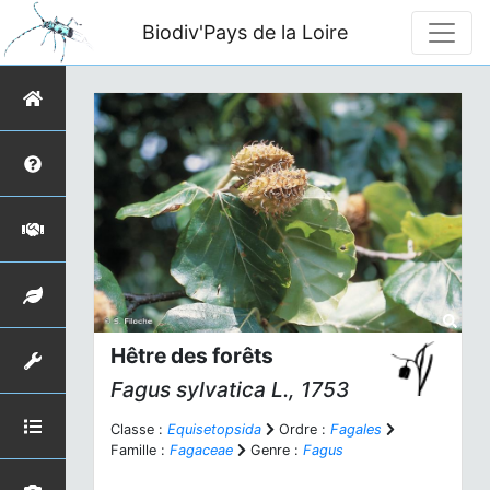
Biodiv'Pays de la Loire
Hêtre des forêts
Fagus sylvatica
L., 1753
Classe :
Equisetopsida
Ordre :
Fagales
Famille :
Fagaceae
Genre :
Fagus