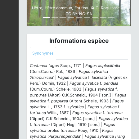
Hêtre, Hêtre commun, Fouteau © O. Roquinarc'h -
CC BY-NC-SA
Informations espèce
Synonymes
Castanea fagus
Scop., 1771 |
Fagus aspleniifolia
(Dum.Cours.) Raf., 1836 |
Fagus sylvatica
'Atropunicea'
|
Fagus sylvatica
f.
laciniata
(Vignet ex
Pers.) Domin, 1932 |
Fagus sylvatica
f.
pendula
(Dum.Cours.) Schelle, 1903 |
Fagus sylvatica
f.
purpurea
(Aiton) C.K.Schneid., 1904 [ison.] |
Fagus
sylvatica
f.
purpurea
(Aiton) Schelle, 1903 |
Fagus
sylvatica
L., 1753 f.
sylvatica
|
Fagus sylvatica
f.
tortuosa
Willk., 1887 |
Fagus sylvatica
f.
tortuosa
(Dippel) C.K.Schneid., 1904 [ison.] |
Fagus sylvatica
f.
tortuosa
(Dippel) Hegi, 1910 [ison.] |
Fagus
sylvatica
proles
tortuosa
Rouy, 1910 |
Fagus
sylvatica 'Purpureopendula'
|
Fagus sylvatica [rang