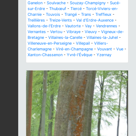
Ganelon
-
Soulvache
-
Souzay-Champigny
-
Sucé-
sur-Erdre
-
Thubœuf
-
Tiercé
-
Torcé-Viviers-en-
Charnie
-
Touvois
-
Trangé
-
Trans
-
Treffieux
-
Treillières
-
Treize-Vents
-
Val d'Erdre-Auxence
-
Vallons-de-l'Erdre
-
Vautorte
-
Vay
-
Vendrennes
-
Vernantes
-
Vertou
-
Vibraye
-
Vieuvy
-
Vigneux-de-
Bretagne
-
Villaines-la-Carelle
-
Villaines-la-Juhel
-
Villeneuve-en-Perseigne
-
Villepail
-
Villiers-
Charlemagne
-
Viré-en-Champagne
-
Vouvant
-
Vue
-
Xanton-Chassenon
-
Yvré-l'Évêque
-
Yzernay
Previous
Next