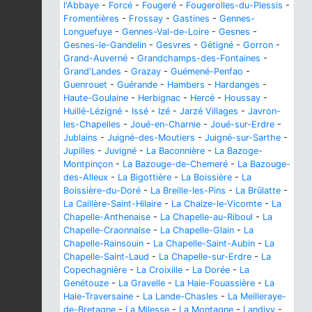
l'Abbaye
-
Forcé
-
Fougeré
-
Fougerolles-du-Plessis
-
Fromentières
-
Frossay
-
Gastines
-
Gennes-
Longuefuye
-
Gennes-Val-de-Loire
-
Gesnes
-
Gesnes-le-Gandelin
-
Gesvres
-
Gétigné
-
Gorron
-
Grand-Auverné
-
Grandchamps-des-Fontaines
-
Grand'Landes
-
Grazay
-
Guémené-Penfao
-
Guenrouet
-
Guérande
-
Hambers
-
Hardanges
-
Haute-Goulaine
-
Herbignac
-
Hercé
-
Houssay
-
Huillé-Lézigné
-
Issé
-
Izé
-
Jarzé Villages
-
Javron-
les-Chapelles
-
Joué-en-Charnie
-
Joué-sur-Erdre
-
Jublains
-
Juigné-des-Moutiers
-
Juigné-sur-Sarthe
-
Jupilles
-
Juvigné
-
La Baconnière
-
La Bazoge-
Montpinçon
-
La Bazouge-de-Chemeré
-
La Bazouge-
des-Alleux
-
La Bigottière
-
La Boissière
-
La
Boissière-du-Doré
-
La Breille-les-Pins
-
La Brûlatte
-
La Caillère-Saint-Hilaire
-
La Chaize-le-Vicomte
-
La
Chapelle-Anthenaise
-
La Chapelle-au-Riboul
-
La
Chapelle-Craonnaise
-
La Chapelle-Glain
-
La
Chapelle-Rainsouin
-
La Chapelle-Saint-Aubin
-
La
Chapelle-Saint-Laud
-
La Chapelle-sur-Erdre
-
La
Copechagnière
-
La Croixille
-
La Dorée
-
La
Genétouze
-
La Gravelle
-
La Haie-Fouassière
-
La
Haie-Traversaine
-
La Lande-Chasles
-
La Meilleraye-
de-Bretagne
-
La Milesse
-
La Montagne
-
Landivy
-