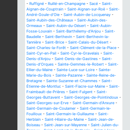
-
Ruffigné
-
Ruillé-en-Champagne
-
Sacé
-
Saint-
Aignan-de-Couptrain
-
Saint-Aignan-sur-Roë
-
Saint-
André-Goule-d'Oie
-
Saint-Aubin-de-Locquenay
-
Saint-Aubin-des-Châteaux
-
Saint-Aubin-des-
Ormeaux
-
Saint-Aubin-du-Désert
-
Saint-Aubin-
Fosse-Louvain
-
Saint-Barthélemy-d'Anjou
-
Saint-
Baudelle
-
Saint-Berthevin
-
Saint-Berthevin-la-
Tannière
-
Saint-Brice
-
Saint-Calais-du-Désert
-
Saint-Charles-la-Forêt
-
Saint-Clément-de-la-Place
-
Saint-Cyr-en-Pail
-
Saint-Cyr-le-Gravelais
-
Saint-
Denis-d'Anjou
-
Saint-Denis-de-Gastines
-
Saint-
Denis-d'Orques
-
Sainte-Gemmes-le-Robert
-
Saint-
Ellier-du-Maine
-
Sainte-Luce-sur-Loire
-
Sainte-
Marie-du-Bois
-
Sainte-Pazanne
-
Sainte-Reine-de-
Bretagne
-
Sainte-Suzanne-et-Chammes
-
Saint-
Étienne-de-Montluc
-
Saint-Fiacre-sur-Maine
-
Saint-
Fraimbault-de-Prières
-
Saint-Fulgent
-
Saint-
Georges-Buttavent
-
Saint-Georges-de-Pointindoux
-
Saint-Georges-sur-Erve
-
Saint-Germain-d'Anxure
-
Saint-Germain-de-Coulamer
-
Saint-Germain-le-
Fouilloux
-
Saint-Germain-le-Guillaume
-
Saint-
Herblain
-
Saint-Hilaire-du-Maine
-
Saint-Jean-de-
Boiseau
-
Saint-Jean-sur-Mayenne
-
Saint-Julien-du-