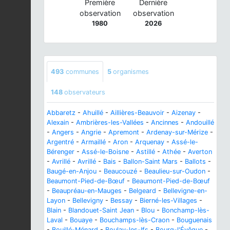
Première
Dernière
observation
observation
1980
2026
493
communes
5
organismes
148
observateurs
Abbaretz
-
Ahuillé
-
Aillières-Beauvoir
-
Aizenay
-
Alexain
-
Ambrières-les-Vallées
-
Ancinnes
-
Andouillé
-
Angers
-
Angrie
-
Apremont
-
Ardenay-sur-Mérize
-
Argentré
-
Armaillé
-
Aron
-
Arquenay
-
Assé-le-
Bérenger
-
Assé-le-Boisne
-
Astillé
-
Athée
-
Averton
-
Avrillé
-
Avrillé
-
Bais
-
Ballon-Saint Mars
-
Ballots
-
Baugé-en-Anjou
-
Beaucouzé
-
Beaulieu-sur-Oudon
-
Beaumont-Pied-de-Bœuf
-
Beaumont-Pied-de-Bœuf
-
Beaupréau-en-Mauges
-
Belgeard
-
Bellevigne-en-
Layon
-
Bellevigny
-
Bessay
-
Bierné-les-Villages
-
Blain
-
Blandouet-Saint Jean
-
Blou
-
Bonchamp-lès-
Laval
-
Bouaye
-
Bouchamps-lès-Craon
-
Bouguenais
-
Bouillé-Ménard
-
Boulay-les-Ifs
-
Bourg-l'Évêque
-