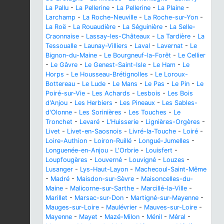
La Pallu
-
La Pellerine
-
La Pellerine
-
La Plaine
-
Larchamp
-
La Roche-Neuville
-
La Roche-sur-Yon
-
La Roë
-
La Rouaudière
-
La Séguinière
-
La Selle-
Craonnaise
-
Lassay-les-Châteaux
-
La Tardière
-
La
Tessoualle
-
Launay-Villiers
-
Laval
-
Lavernat
-
Le
Bignon-du-Maine
-
Le Bourgneuf-la-Forêt
-
Le Cellier
-
Le Gâvre
-
Le Genest-Saint-Isle
-
Le Ham
-
Le
Horps
-
Le Housseau-Brétignolles
-
Le Loroux-
Bottereau
-
Le Lude
-
Le Mans
-
Le Pas
-
Le Pin
-
Le
Poiré-sur-Vie
-
Les Achards
-
Lesbois
-
Les Bois
d'Anjou
-
Les Herbiers
-
Les Pineaux
-
Les Sables-
d'Olonne
-
Les Sorinières
-
Les Touches
-
Le
Tronchet
-
Levaré
-
L'Huisserie
-
Lignières-Orgères
-
Livet
-
Livet-en-Saosnois
-
Livré-la-Touche
-
Loiré
-
Loire-Authion
-
Loiron-Ruillé
-
Longué-Jumelles
-
Longuenée-en-Anjou
-
L'Orbrie
-
Louisfert
-
Loupfougères
-
Louverné
-
Louvigné
-
Louzes
-
Lusanger
-
Lys-Haut-Layon
-
Machecoul-Saint-Même
-
Madré
-
Maisdon-sur-Sèvre
-
Maisoncelles-du-
Maine
-
Malicorne-sur-Sarthe
-
Marcillé-la-Ville
-
Marillet
-
Marsac-sur-Don
-
Martigné-sur-Mayenne
-
Mauges-sur-Loire
-
Maulévrier
-
Mauves-sur-Loire
-
Mayenne
-
Mayet
-
Mazé-Milon
-
Ménil
-
Méral
-