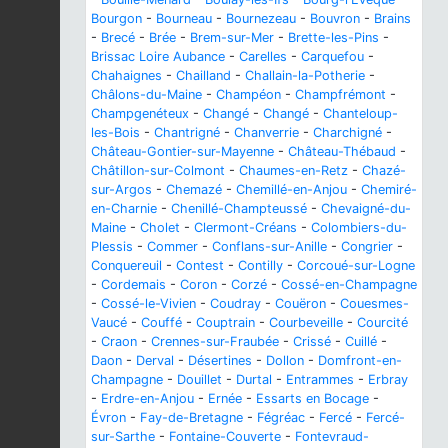
Bourgon
-
Bourneau
-
Bournezeau
-
Bouvron
-
Brains
-
Brecé
-
Brée
-
Brem-sur-Mer
-
Brette-les-Pins
-
Brissac Loire Aubance
-
Carelles
-
Carquefou
-
Chahaignes
-
Chailland
-
Challain-la-Potherie
-
Châlons-du-Maine
-
Champéon
-
Champfrémont
-
Champgenéteux
-
Changé
-
Changé
-
Chanteloup-
les-Bois
-
Chantrigné
-
Chanverrie
-
Charchigné
-
Château-Gontier-sur-Mayenne
-
Château-Thébaud
-
Châtillon-sur-Colmont
-
Chaumes-en-Retz
-
Chazé-
sur-Argos
-
Chemazé
-
Chemillé-en-Anjou
-
Chemiré-
en-Charnie
-
Chenillé-Champteussé
-
Chevaigné-du-
Maine
-
Cholet
-
Clermont-Créans
-
Colombiers-du-
Plessis
-
Commer
-
Conflans-sur-Anille
-
Congrier
-
Conquereuil
-
Contest
-
Contilly
-
Corcoué-sur-Logne
-
Cordemais
-
Coron
-
Corzé
-
Cossé-en-Champagne
-
Cossé-le-Vivien
-
Coudray
-
Couëron
-
Couesmes-
Vaucé
-
Couffé
-
Couptrain
-
Courbeveille
-
Courcité
-
Craon
-
Crennes-sur-Fraubée
-
Crissé
-
Cuillé
-
Daon
-
Derval
-
Désertines
-
Dollon
-
Domfront-en-
Champagne
-
Douillet
-
Durtal
-
Entrammes
-
Erbray
-
Erdre-en-Anjou
-
Ernée
-
Essarts en Bocage
-
Évron
-
Fay-de-Bretagne
-
Fégréac
-
Fercé
-
Fercé-
sur-Sarthe
-
Fontaine-Couverte
-
Fontevraud-