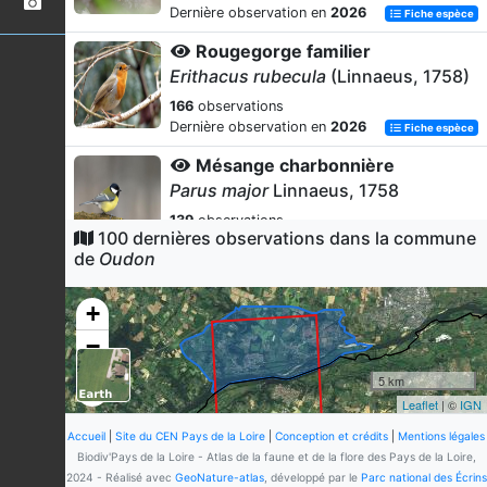
Dernière observation en
2026
Fiche espèce
Rougegorge familier
Erithacus rubecula
(Linnaeus, 1758)
166
observations
Dernière observation en
2026
Fiche espèce
Mésange charbonnière
Parus major
Linnaeus, 1758
139
observations
100 dernières observations dans la commune
Dernière observation en
2026
Fiche espèce
de
Oudon
Merle noir
Turdus merula
Linnaeus, 1758
+
138
observations
−
Dernière observation en
2026
Fiche espèce
5 km
Mésange bleue
Leaflet
| ©
IGN
Cyanistes caeruleus
(Linnaeus,
1758)
Accueil
|
Site du CEN Pays de la Loire
|
Conception et crédits
|
Mentions légales
Biodiv'Pays de la Loire - Atlas de la faune et de la flore des Pays de la Loire,
131
observations
2024 - Réalisé avec
GeoNature-atlas
, développé par le
Parc national des Écrins