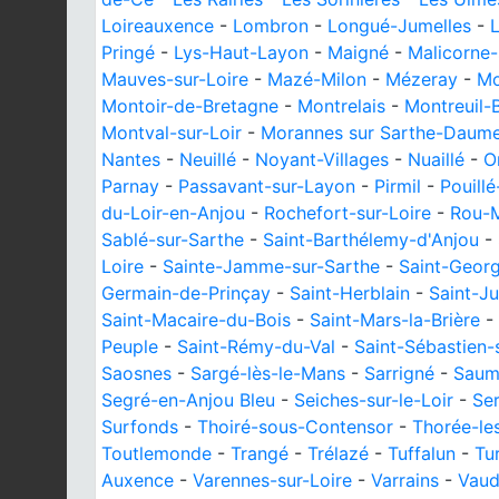
Loireauxence
-
Lombron
-
Longué-Jumelles
-
L
Pringé
-
Lys-Haut-Layon
-
Maigné
-
Malicorne-
Mauves-sur-Loire
-
Mazé-Milon
-
Mézeray
-
Mo
Montoir-de-Bretagne
-
Montrelais
-
Montreuil-B
Montval-sur-Loir
-
Morannes sur Sarthe-Daum
Nantes
-
Neuillé
-
Noyant-Villages
-
Nuaillé
-
O
Parnay
-
Passavant-sur-Layon
-
Pirmil
-
Pouill
du-Loir-en-Anjou
-
Rochefort-sur-Loire
-
Rou-
Sablé-sur-Sarthe
-
Saint-Barthélemy-d'Anjou
-
Loire
-
Sainte-Jamme-sur-Sarthe
-
Saint-Georg
Germain-de-Prinçay
-
Saint-Herblain
-
Saint-Ju
Saint-Macaire-du-Bois
-
Saint-Mars-la-Brière
-
Peuple
-
Saint-Rémy-du-Val
-
Saint-Sébastien-
Saosnes
-
Sargé-lès-le-Mans
-
Sarrigné
-
Saum
Segré-en-Anjou Bleu
-
Seiches-sur-le-Loir
-
Se
Surfonds
-
Thoiré-sous-Contensor
-
Thorée-le
Toutlemonde
-
Trangé
-
Trélazé
-
Tuffalun
-
Tu
Auxence
-
Varennes-sur-Loire
-
Varrains
-
Vaud