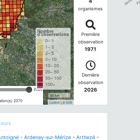
4
organismes
Nombre
d'observations
Première
0– 1
observation
1– 2
1971
2– 5
5– 10
10– 20
20– 50
Dernière
50– 100
observation
100+
2026
2026
30 km
tion(s): 2370
Leaflet
| ©
IGN
teurs
Antoigné
-
Ardenay-sur-Mérize
-
Arthezé
-