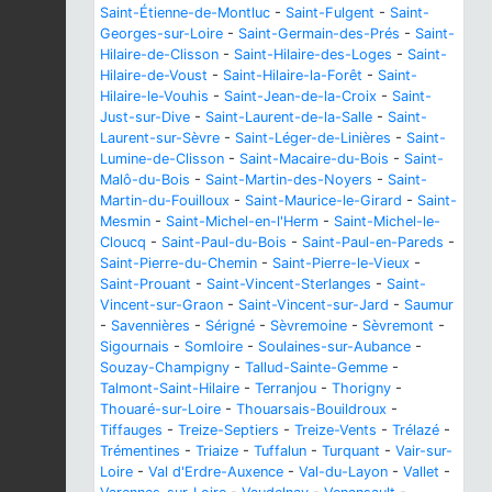
Saint-Étienne-de-Montluc
-
Saint-Fulgent
-
Saint-
Georges-sur-Loire
-
Saint-Germain-des-Prés
-
Saint-
Hilaire-de-Clisson
-
Saint-Hilaire-des-Loges
-
Saint-
Hilaire-de-Voust
-
Saint-Hilaire-la-Forêt
-
Saint-
Hilaire-le-Vouhis
-
Saint-Jean-de-la-Croix
-
Saint-
Just-sur-Dive
-
Saint-Laurent-de-la-Salle
-
Saint-
Laurent-sur-Sèvre
-
Saint-Léger-de-Linières
-
Saint-
Lumine-de-Clisson
-
Saint-Macaire-du-Bois
-
Saint-
Malô-du-Bois
-
Saint-Martin-des-Noyers
-
Saint-
Martin-du-Fouilloux
-
Saint-Maurice-le-Girard
-
Saint-
Mesmin
-
Saint-Michel-en-l'Herm
-
Saint-Michel-le-
Cloucq
-
Saint-Paul-du-Bois
-
Saint-Paul-en-Pareds
-
Saint-Pierre-du-Chemin
-
Saint-Pierre-le-Vieux
-
Saint-Prouant
-
Saint-Vincent-Sterlanges
-
Saint-
Vincent-sur-Graon
-
Saint-Vincent-sur-Jard
-
Saumur
-
Savennières
-
Sérigné
-
Sèvremoine
-
Sèvremont
-
Sigournais
-
Somloire
-
Soulaines-sur-Aubance
-
Souzay-Champigny
-
Tallud-Sainte-Gemme
-
Talmont-Saint-Hilaire
-
Terranjou
-
Thorigny
-
Thouaré-sur-Loire
-
Thouarsais-Bouildroux
-
Tiffauges
-
Treize-Septiers
-
Treize-Vents
-
Trélazé
-
Trémentines
-
Triaize
-
Tuffalun
-
Turquant
-
Vair-sur-
Loire
-
Val d'Erdre-Auxence
-
Val-du-Layon
-
Vallet
-