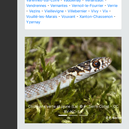
Varennes-sur-Loire
-
Vaudelnay
-
Venansault
-
Vendrennes
-
Vernantes
-
Vernoil-le-Fourrier
-
Verrie
-
Vezins
-
Vieillevigne
-
Villebernier
-
Vivy
-
Vix
-
Vouillé-les-Marais
-
Vouvant
-
Xanton-Chassenon
-
Yzernay
Previous
Next
Couleuvre verte et jaune (La) © F. Serre Collet - CC
BY-NC-SA