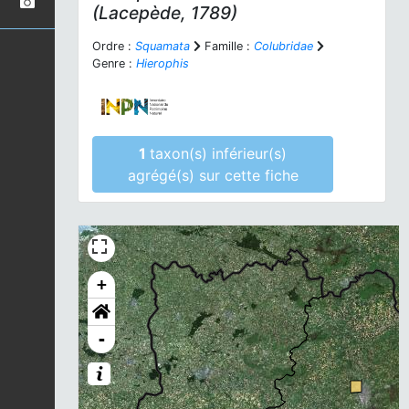
(Lacepède, 1789)
Ordre :
Squamata
Famille :
Colubridae
Genre :
Hierophis
1
taxon(s) inférieur(s)
agrégé(s) sur cette fiche
+
-