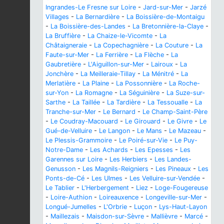
Ingrandes-Le Fresne sur Loire
-
Jard-sur-Mer
-
Jarzé
Villages
-
La Bernardière
-
La Boissière-de-Montaigu
-
La Boissière-des-Landes
-
La Bretonnière-la-Claye
-
La Bruffière
-
La Chaize-le-Vicomte
-
La
Châtaigneraie
-
La Copechagnière
-
La Couture
-
La
Faute-sur-Mer
-
La Ferrière
-
La Flèche
-
La
Gaubretière
-
L'Aiguillon-sur-Mer
-
Lairoux
-
La
Jonchère
-
La Meilleraie-Tillay
-
La Ménitré
-
La
Merlatière
-
La Plaine
-
La Possonnière
-
La Roche-
sur-Yon
-
La Romagne
-
La Séguinière
-
La Suze-sur-
Sarthe
-
La Taillée
-
La Tardière
-
La Tessoualle
-
La
Tranche-sur-Mer
-
Le Bernard
-
Le Champ-Saint-Père
-
Le Coudray-Macouard
-
Le Girouard
-
Le Givre
-
Le
Gué-de-Velluire
-
Le Langon
-
Le Mans
-
Le Mazeau
-
Le Plessis-Grammoire
-
Le Poiré-sur-Vie
-
Le Puy-
Notre-Dame
-
Les Achards
-
Les Epesses
-
Les
Garennes sur Loire
-
Les Herbiers
-
Les Landes-
Genusson
-
Les Magnils-Reigniers
-
Les Pineaux
-
Les
Ponts-de-Cé
-
Les Ulmes
-
Les Velluire-sur-Vendée
-
Le Tablier
-
L'Herbergement
-
Liez
-
Loge-Fougereuse
-
Loire-Authion
-
Loireauxence
-
Longeville-sur-Mer
-
Longué-Jumelles
-
L'Orbrie
-
Luçon
-
Lys-Haut-Layon
-
Maillezais
-
Maisdon-sur-Sèvre
-
Mallièvre
-
Marcé
-