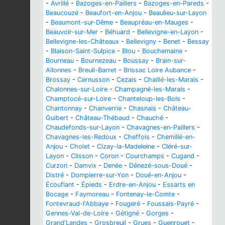
-
Avrillé
-
Bazoges-en-Paillers
-
Bazoges-en-Pareds
-
Beaucouzé
-
Beaufort-en-Anjou
-
Beaulieu-sur-Layon
-
Beaumont-sur-Dême
-
Beaupréau-en-Mauges
-
Beauvoir-sur-Mer
-
Béhuard
-
Bellevigne-en-Layon
-
Bellevigne-les-Châteaux
-
Bellevigny
-
Benet
-
Bessay
-
Blaison-Saint-Sulpice
-
Blou
-
Bouchemaine
-
Bourneau
-
Bournezeau
-
Boussay
-
Brain-sur-
Allonnes
-
Breuil-Barret
-
Brissac Loire Aubance
-
Brossay
-
Cernusson
-
Cezais
-
Chaillé-les-Marais
-
Chalonnes-sur-Loire
-
Champagné-les-Marais
-
Champtocé-sur-Loire
-
Chanteloup-les-Bois
-
Chantonnay
-
Chanverrie
-
Chasnais
-
Château-
Guibert
-
Château-Thébaud
-
Chauché
-
Chaudefonds-sur-Layon
-
Chavagnes-en-Paillers
-
Chavagnes-les-Redoux
-
Cheffois
-
Chemillé-en-
Anjou
-
Cholet
-
Cizay-la-Madeleine
-
Cléré-sur-
Layon
-
Clisson
-
Coron
-
Courchamps
-
Cugand
-
Curzon
-
Damvix
-
Denée
-
Dénezé-sous-Doué
-
Distré
-
Dompierre-sur-Yon
-
Doué-en-Anjou
-
Écouflant
-
Épieds
-
Erdre-en-Anjou
-
Essarts en
Bocage
-
Faymoreau
-
Fontenay-le-Comte
-
Fontevraud-l'Abbaye
-
Fougeré
-
Foussais-Payré
-
Gennes-Val-de-Loire
-
Gétigné
-
Gorges
-
Grand'Landes
-
Grosbreuil
-
Grues
-
Guenrouet
-