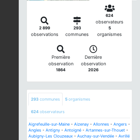
624
observateurs
2 899
293
5
observations
communes
organismes
Première
Dernière
observation
observation
1864
2026
293
communes
5
organismes
624
observateurs
Aigrefeuille-sur-Maine
-
Aizenay
-
Allonnes
-
Angers
-
Angles
-
Antigny
-
Antoigné
-
Artannes-sur-Thouet
-
Aubigny-Les Clouzeaux
-
Auchay-sur-Vendée
-
Avrillé