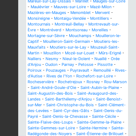
Mareuil-sur-Lay-Dissais
-
Marillet
-
Mauges-sur-Loire
-
Maulévrier
-
Mauves-sur-Loire
-
Mazé-Milon
-
Mazières-en-Mauges
-
Menomblet
-
Mervent
-
Monsireigne
-
Montaigu-Vendée
-
Montilliers
-
Montournais
-
Montreuil-Bellay
-
Montrevault-sur-
Èvre
-
Montréverd
-
Montsoreau
-
Moreilles
-
Mortagne-sur-Sèvre
-
Mouchamps
-
Mouilleron-le-
Captif
-
Mouilleron-Saint-Germain
-
Moutiers-les-
Mauxfaits
-
Moutiers-sur-le-Lay
-
Mouzeuil-Saint-
Martin
-
Mouzillon
-
Mozé-sur-Louet
-
Mûrs-Erigné
-
Nalliers
-
Nesmy
-
Nieul-le-Dolent
-
Nuaillé
-
Orée
d'Anjou
-
Oudon
-
Parnay
-
Petosse
-
Pissotte
-
Poiroux
-
Pouzauges
-
Puyravault
-
Remouillé
-
Rives-
d'Autise
-
Rives de l'Yon
-
Rochefort-sur-Loire
-
Rocheservière
-
Rochetrejoux
-
Rosnay
-
Rou-Marson
-
Saint-André-Goule-d'Oie
-
Saint-Aubin-la-Plaine
-
Saint-Augustin-des-Bois
-
Saint-Avaugourd-des-
Landes
-
Saint-Barthélemy-d'Anjou
-
Saint-Benoist-
sur-Mer
-
Saint-Christophe-du-Bois
-
Saint-Clément-
des-Levées
-
Saint-Cyr-des-Gâts
-
Saint-Denis-du-
Payré
-
Saint-Denis-la-Chevasse
-
Sainte-Cécile
-
Sainte-Flaive-des-Loups
-
Sainte-Gemme-la-Plaine
-
Sainte-Gemmes-sur-Loire
-
Sainte-Hermine
-
Sainte-
Radégonde-des-Noyers
-
Saint-Étienne-de-Brillouet
-