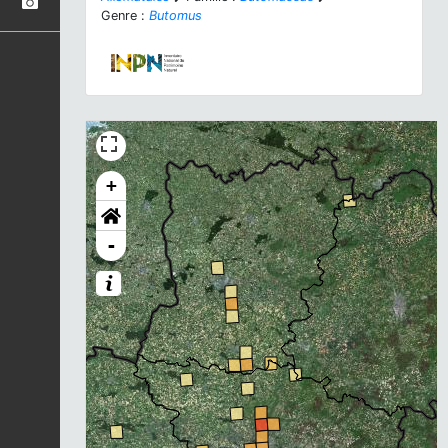
Genre :
Butomus
+
-