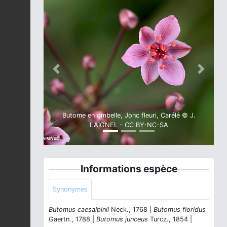
Previous
Next
Butome en ombelle, Jonc fleuri, Carélé © J.
LAIGNEL - CC BY-NC-SA
Informations espèce
Synonymes
Butomus caesalpinii
Neck., 1768 |
Butomus floridus
Gaertn., 1788 |
Butomus junceus
Turcz., 1854 |