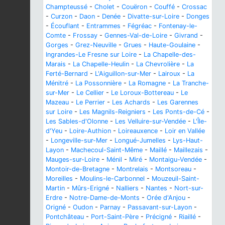
Champteussé
-
Cholet
-
Couëron
-
Couffé
-
Crossac
-
Curzon
-
Daon
-
Denée
-
Divatte-sur-Loire
-
Donges
-
Écouflant
-
Entrammes
-
Fégréac
-
Fontenay-le-
Comte
-
Frossay
-
Gennes-Val-de-Loire
-
Givrand
-
Gorges
-
Grez-Neuville
-
Grues
-
Haute-Goulaine
-
Ingrandes-Le Fresne sur Loire
-
La Chapelle-des-
Marais
-
La Chapelle-Heulin
-
La Chevrolière
-
La
Ferté-Bernard
-
L'Aiguillon-sur-Mer
-
Lairoux
-
La
Ménitré
-
La Possonnière
-
La Romagne
-
La Tranche-
sur-Mer
-
Le Cellier
-
Le Loroux-Bottereau
-
Le
Mazeau
-
Le Perrier
-
Les Achards
-
Les Garennes
sur Loire
-
Les Magnils-Reigniers
-
Les Ponts-de-Cé
-
Les Sables-d'Olonne
-
Les Velluire-sur-Vendée
-
L'Île-
d'Yeu
-
Loire-Authion
-
Loireauxence
-
Loir en Vallée
-
Longeville-sur-Mer
-
Longué-Jumelles
-
Lys-Haut-
Layon
-
Machecoul-Saint-Même
-
Maillé
-
Maillezais
-
Mauges-sur-Loire
-
Ménil
-
Miré
-
Montaigu-Vendée
-
Montoir-de-Bretagne
-
Montrelais
-
Montsoreau
-
Moreilles
-
Moulins-le-Carbonnel
-
Mouzeuil-Saint-
Martin
-
Mûrs-Erigné
-
Nalliers
-
Nantes
-
Nort-sur-
Erdre
-
Notre-Dame-de-Monts
-
Orée d'Anjou
-
Origné
-
Oudon
-
Parnay
-
Passavant-sur-Layon
-
Pontchâteau
-
Port-Saint-Père
-
Précigné
-
Riaillé
-