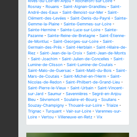
Rives-du-Loir-en-Anjou
-
Rochefort-sur-Loire
-
Rosnay
-
Rouans
-
Saint-Aignan-Grandlieu
-
Saint-
André-des-Eaux
-
Saint-Benoist-sur-Mer
-
Saint-
Clément-des-Levées
-
Saint-Denis-du-Payré
-
Sainte-
Gemme-la-Plaine
-
Sainte-Gemmes-sur-Loire
-
Sainte-Hermine
-
Sainte-Luce-sur-Loire
-
Sainte-
Pazanne
-
Sainte-Reine-de-Bretagne
-
Saint-Étienne-
de-Montluc
-
Saint-Georges-sur-Loire
-
Saint-
Germain-des-Prés
-
Saint-Herblain
-
Saint-Hilaire-de-
Riez
-
Saint-Jean-de-la-Croix
-
Saint-Jean-de-Monts
-
Saint-Joachim
-
Saint-Julien-de-Concelles
-
Saint-
Lumine-de-Clisson
-
Saint-Lumine-de-Coutais
-
Saint-Malo-de-Guersac
-
Saint-Malô-du-Bois
-
Saint-
Mars-de-Coutais
-
Saint-Michel-en-l'Herm
-
Saint-
Nicolas-de-Redon
-
Saint-Philbert-de-Grand-Lieu
-
Saint-Pierre-le-Vieux
-
Saint-Urbain
-
Saint-Vincent-
sur-Jard
-
Saumur
-
Savennières
-
Segré-en-Anjou
Bleu
-
Sèvremont
-
Soulaire-et-Bourg
-
Soullans
-
Souzay-Champigny
-
Thouaré-sur-Loire
-
Triaize
-
Trignac
-
Turquant
-
Vair-sur-Loire
-
Varennes-sur-
Loire
-
Vertou
-
Villeneuve-en-Retz
-
Vix