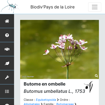
Biodiv'Pays de la Loire
Butome en ombelle
Butomus umbellatus
L., 1753
Classe :
Equisetopsida
Ordre :
Alismatales
Famille :
Butomaceae