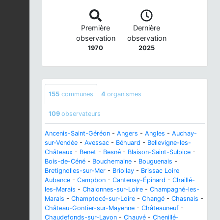
Première
Dernière
observation
observation
1970
2025
155
communes
4
organismes
109
observateurs
Ancenis-Saint-Géréon
-
Angers
-
Angles
-
Auchay-
sur-Vendée
-
Avessac
-
Béhuard
-
Bellevigne-les-
Châteaux
-
Benet
-
Besné
-
Blaison-Saint-Sulpice
-
Bois-de-Céné
-
Bouchemaine
-
Bouguenais
-
Bretignolles-sur-Mer
-
Briollay
-
Brissac Loire
Aubance
-
Campbon
-
Cantenay-Épinard
-
Chaillé-
les-Marais
-
Chalonnes-sur-Loire
-
Champagné-les-
Marais
-
Champtocé-sur-Loire
-
Changé
-
Chasnais
-
Château-Gontier-sur-Mayenne
-
Châteauneuf
-
Chaudefonds-sur-Layon
-
Chauvé
-
Chenillé-