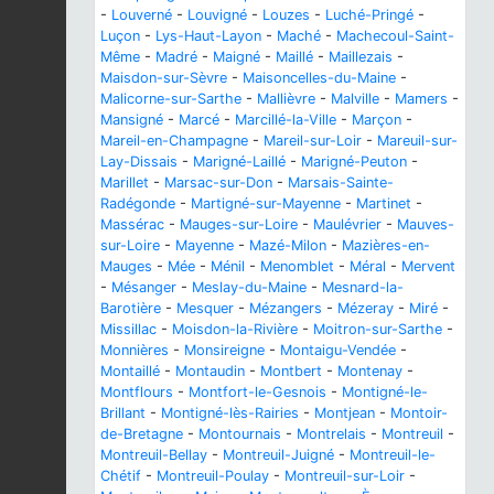
-
Louverné
-
Louvigné
-
Louzes
-
Luché-Pringé
-
Luçon
-
Lys-Haut-Layon
-
Maché
-
Machecoul-Saint-
Même
-
Madré
-
Maigné
-
Maillé
-
Maillezais
-
Maisdon-sur-Sèvre
-
Maisoncelles-du-Maine
-
Malicorne-sur-Sarthe
-
Mallièvre
-
Malville
-
Mamers
-
Mansigné
-
Marcé
-
Marcillé-la-Ville
-
Marçon
-
Mareil-en-Champagne
-
Mareil-sur-Loir
-
Mareuil-sur-
Lay-Dissais
-
Marigné-Laillé
-
Marigné-Peuton
-
Marillet
-
Marsac-sur-Don
-
Marsais-Sainte-
Radégonde
-
Martigné-sur-Mayenne
-
Martinet
-
Massérac
-
Mauges-sur-Loire
-
Maulévrier
-
Mauves-
sur-Loire
-
Mayenne
-
Mazé-Milon
-
Mazières-en-
Mauges
-
Mée
-
Ménil
-
Menomblet
-
Méral
-
Mervent
-
Mésanger
-
Meslay-du-Maine
-
Mesnard-la-
Barotière
-
Mesquer
-
Mézangers
-
Mézeray
-
Miré
-
Missillac
-
Moisdon-la-Rivière
-
Moitron-sur-Sarthe
-
Monnières
-
Monsireigne
-
Montaigu-Vendée
-
Montaillé
-
Montaudin
-
Montbert
-
Montenay
-
Montflours
-
Montfort-le-Gesnois
-
Montigné-le-
Brillant
-
Montigné-lès-Rairies
-
Montjean
-
Montoir-
de-Bretagne
-
Montournais
-
Montrelais
-
Montreuil
-
Montreuil-Bellay
-
Montreuil-Juigné
-
Montreuil-le-
Chétif
-
Montreuil-Poulay
-
Montreuil-sur-Loir
-