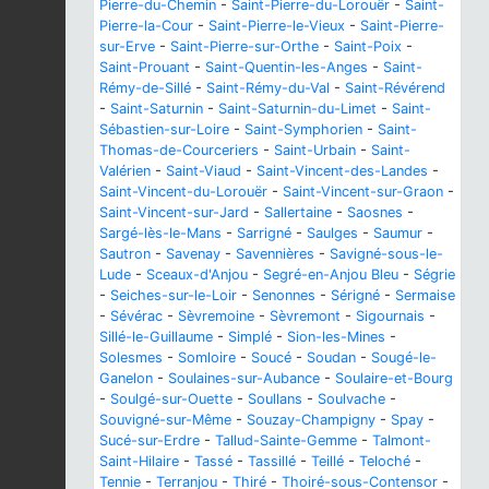
Pierre-du-Chemin
-
Saint-Pierre-du-Lorouër
-
Saint-
Pierre-la-Cour
-
Saint-Pierre-le-Vieux
-
Saint-Pierre-
sur-Erve
-
Saint-Pierre-sur-Orthe
-
Saint-Poix
-
Saint-Prouant
-
Saint-Quentin-les-Anges
-
Saint-
Rémy-de-Sillé
-
Saint-Rémy-du-Val
-
Saint-Révérend
-
Saint-Saturnin
-
Saint-Saturnin-du-Limet
-
Saint-
Sébastien-sur-Loire
-
Saint-Symphorien
-
Saint-
Thomas-de-Courceriers
-
Saint-Urbain
-
Saint-
Valérien
-
Saint-Viaud
-
Saint-Vincent-des-Landes
-
Saint-Vincent-du-Lorouër
-
Saint-Vincent-sur-Graon
-
Saint-Vincent-sur-Jard
-
Sallertaine
-
Saosnes
-
Sargé-lès-le-Mans
-
Sarrigné
-
Saulges
-
Saumur
-
Sautron
-
Savenay
-
Savennières
-
Savigné-sous-le-
Lude
-
Sceaux-d'Anjou
-
Segré-en-Anjou Bleu
-
Ségrie
-
Seiches-sur-le-Loir
-
Senonnes
-
Sérigné
-
Sermaise
-
Sévérac
-
Sèvremoine
-
Sèvremont
-
Sigournais
-
Sillé-le-Guillaume
-
Simplé
-
Sion-les-Mines
-
Solesmes
-
Somloire
-
Soucé
-
Soudan
-
Sougé-le-
Ganelon
-
Soulaines-sur-Aubance
-
Soulaire-et-Bourg
-
Soulgé-sur-Ouette
-
Soullans
-
Soulvache
-
Souvigné-sur-Même
-
Souzay-Champigny
-
Spay
-
Sucé-sur-Erdre
-
Tallud-Sainte-Gemme
-
Talmont-
Saint-Hilaire
-
Tassé
-
Tassillé
-
Teillé
-
Teloché
-
Tennie
-
Terranjou
-
Thiré
-
Thoiré-sous-Contensor
-