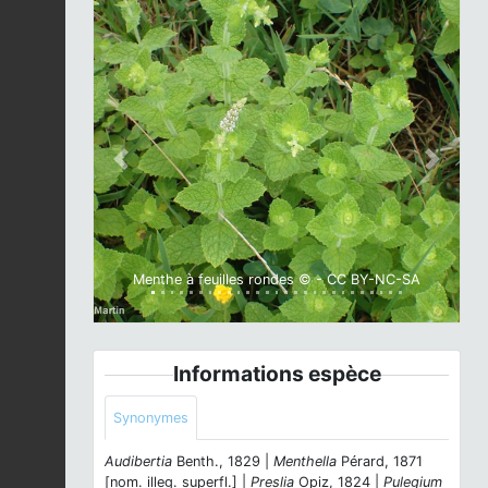
Previous
Next
Menthe à feuilles rondes © - CC BY-NC-SA
Informations espèce
Synonymes
Audibertia
Benth., 1829 |
Menthella
Pérard, 1871
[nom. illeg. superfl.] |
Preslia
Opiz, 1824 |
Pulegium