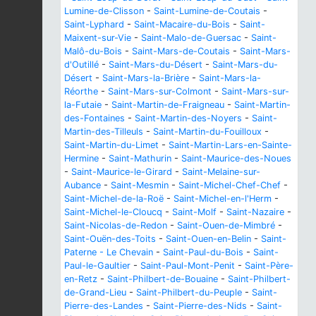
Lumine-de-Clisson
-
Saint-Lumine-de-Coutais
-
Saint-Lyphard
-
Saint-Macaire-du-Bois
-
Saint-
Maixent-sur-Vie
-
Saint-Malo-de-Guersac
-
Saint-
Malô-du-Bois
-
Saint-Mars-de-Coutais
-
Saint-Mars-
d'Outillé
-
Saint-Mars-du-Désert
-
Saint-Mars-du-
Désert
-
Saint-Mars-la-Brière
-
Saint-Mars-la-
Réorthe
-
Saint-Mars-sur-Colmont
-
Saint-Mars-sur-
la-Futaie
-
Saint-Martin-de-Fraigneau
-
Saint-Martin-
des-Fontaines
-
Saint-Martin-des-Noyers
-
Saint-
Martin-des-Tilleuls
-
Saint-Martin-du-Fouilloux
-
Saint-Martin-du-Limet
-
Saint-Martin-Lars-en-Sainte-
Hermine
-
Saint-Mathurin
-
Saint-Maurice-des-Noues
-
Saint-Maurice-le-Girard
-
Saint-Melaine-sur-
Aubance
-
Saint-Mesmin
-
Saint-Michel-Chef-Chef
-
Saint-Michel-de-la-Roë
-
Saint-Michel-en-l'Herm
-
Saint-Michel-le-Cloucq
-
Saint-Molf
-
Saint-Nazaire
-
Saint-Nicolas-de-Redon
-
Saint-Ouen-de-Mimbré
-
Saint-Ouën-des-Toits
-
Saint-Ouen-en-Belin
-
Saint-
Paterne - Le Chevain
-
Saint-Paul-du-Bois
-
Saint-
Paul-le-Gaultier
-
Saint-Paul-Mont-Penit
-
Saint-Père-
en-Retz
-
Saint-Philbert-de-Bouaine
-
Saint-Philbert-
de-Grand-Lieu
-
Saint-Philbert-du-Peuple
-
Saint-
Pierre-des-Landes
-
Saint-Pierre-des-Nids
-
Saint-