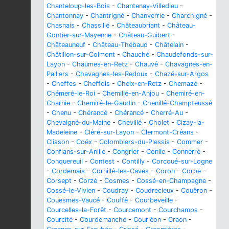
Chanteloup-les-Bois
-
Chantenay-Villedieu
-
Chantonnay
-
Chantrigné
-
Chanverrie
-
Charchigné
-
Chasnais
-
Chassillé
-
Châteaubriant
-
Château-
Gontier-sur-Mayenne
-
Château-Guibert
-
Châteauneuf
-
Château-Thébaud
-
Châtelain
-
Châtillon-sur-Colmont
-
Chauché
-
Chaudefonds-sur-
Layon
-
Chaumes-en-Retz
-
Chauvé
-
Chavagnes-en-
Paillers
-
Chavagnes-les-Redoux
-
Chazé-sur-Argos
-
Cheffes
-
Cheffois
-
Cheix-en-Retz
-
Chemazé
-
Chémeré-le-Roi
-
Chemillé-en-Anjou
-
Chemiré-en-
Charnie
-
Chemiré-le-Gaudin
-
Chenillé-Champteussé
-
Chenu
-
Chérancé
-
Chérancé
-
Cherré-Au
-
Chevaigné-du-Maine
-
Chevillé
-
Cholet
-
Cizay-la-
Madeleine
-
Cléré-sur-Layon
-
Clermont-Créans
-
Clisson
-
Coëx
-
Colombiers-du-Plessis
-
Commer
-
Conflans-sur-Anille
-
Congrier
-
Conlie
-
Connerré
-
Conquereuil
-
Contest
-
Contilly
-
Corcoué-sur-Logne
-
Cordemais
-
Cornillé-les-Caves
-
Coron
-
Corpe
-
Corsept
-
Corzé
-
Cosmes
-
Cossé-en-Champagne
-
Cossé-le-Vivien
-
Coudray
-
Coudrecieux
-
Couëron
-
Couesmes-Vaucé
-
Couffé
-
Courbeveille
-
Courcelles-la-Forêt
-
Courcemont
-
Courchamps
-
Courcité
-
Courdemanche
-
Courléon
-
Craon
-