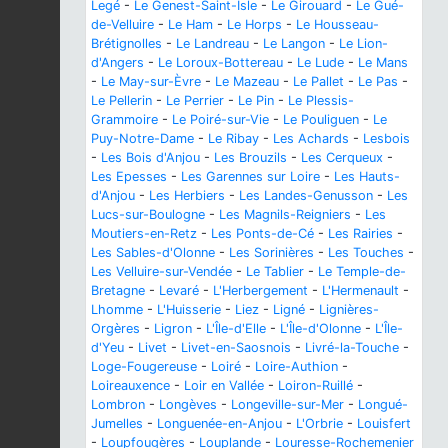
Legé
-
Le Genest-Saint-Isle
-
Le Girouard
-
Le Gué-
de-Velluire
-
Le Ham
-
Le Horps
-
Le Housseau-
Brétignolles
-
Le Landreau
-
Le Langon
-
Le Lion-
d'Angers
-
Le Loroux-Bottereau
-
Le Lude
-
Le Mans
-
Le May-sur-Èvre
-
Le Mazeau
-
Le Pallet
-
Le Pas
-
Le Pellerin
-
Le Perrier
-
Le Pin
-
Le Plessis-
Grammoire
-
Le Poiré-sur-Vie
-
Le Pouliguen
-
Le
Puy-Notre-Dame
-
Le Ribay
-
Les Achards
-
Lesbois
-
Les Bois d'Anjou
-
Les Brouzils
-
Les Cerqueux
-
Les Epesses
-
Les Garennes sur Loire
-
Les Hauts-
d'Anjou
-
Les Herbiers
-
Les Landes-Genusson
-
Les
Lucs-sur-Boulogne
-
Les Magnils-Reigniers
-
Les
Moutiers-en-Retz
-
Les Ponts-de-Cé
-
Les Rairies
-
Les Sables-d'Olonne
-
Les Sorinières
-
Les Touches
-
Les Velluire-sur-Vendée
-
Le Tablier
-
Le Temple-de-
Bretagne
-
Levaré
-
L'Herbergement
-
L'Hermenault
-
Lhomme
-
L'Huisserie
-
Liez
-
Ligné
-
Lignières-
Orgères
-
Ligron
-
L'Île-d'Elle
-
L'Île-d'Olonne
-
L'Île-
d'Yeu
-
Livet
-
Livet-en-Saosnois
-
Livré-la-Touche
-
Loge-Fougereuse
-
Loiré
-
Loire-Authion
-
Loireauxence
-
Loir en Vallée
-
Loiron-Ruillé
-
Lombron
-
Longèves
-
Longeville-sur-Mer
-
Longué-
Jumelles
-
Longuenée-en-Anjou
-
L'Orbrie
-
Louisfert
-
Loupfougères
-
Louplande
-
Louresse-Rochemenier