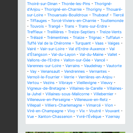
Thoiré-sur-Dinan
-
Thorée-les-Pins
-
Thorigné-
d'Anjou
-
Thorigné-en-Charnie
-
Thorigny
-
Thouaré-
sur-Loire
-
Thouarsais-Bouildroux
-
Thubœuf
-
Tiercé
-
Tiffauges
-
Torcé-Viviers-en-Charnie
-
Toutlemonde
-
Touvois
-
Trangé
-
Trans
-
Trans-sur-Erdre
-
Treffieux
-
Treillières
-
Treize-Septiers
-
Treize-Vents
-
Trélazé
-
Trémentines
-
Triaize
-
Trignac
-
Tuffalun
-
Tuffé Val de la Chéronne
-
Turquant
-
Vaas
-
Vaiges
-
Vairé
-
Vair-sur-Loire
-
Val d'Erdre-Auxence
-
Val
d'Étangson
-
Val-du-Layon
-
Val-du-Maine
-
Vallet
-
Vallons-de-l'Erdre
-
Vallon-sur-Gée
-
Vancé
-
Varennes-sur-Loire
-
Varrains
-
Vaudelnay
-
Vautorte
-
Vay
-
Venansault
-
Vendrennes
-
Vernantes
-
Vernoil-le-Fourrier
-
Verrie
-
Verrières-en-Anjou
-
Vertou
-
Vezins
-
Vibraye
-
Vieillevigne
-
Vieuvy
-
Vigneux-de-Bretagne
-
Villaines-la-Carelle
-
Villaines-
la-Juhel
-
Villaines-sous-Malicorne
-
Villebernier
-
Villeneuve-en-Perseigne
-
Villeneuve-en-Retz
-
Villepail
-
Villiers-Charlemagne
-
Vimarcé
-
Vion
-
Viré-en-Champagne
-
Vivy
-
Vix
-
Voutré
-
Vouvant
-
Vue
-
Xanton-Chassenon
-
Yvré-l'Évêque
-
Yzernay