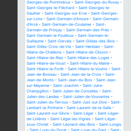
Georges-de-Pointindoux
-
Saint-Georges-du-Rosay
-
Saint-Georges-le-Fléchard
-
Saint-Georges-le-
Gaultier
-
Saint-Georges-sur-Erve
-
Saint-Georges-
sur-Loire
-
Saint-Germain-d'Anxure
-
Saint-Germain-
d'Arcé
-
Saint-Germain-de-Coulamer
-
Saint-
Germain-de-Prinçay
-
Saint-Germain-des-Prés
-
Saint-Germain-le-Fouilloux
-
Saint-Germain-le-
Guillaume
-
Saint-Gervais
-
Saint-Gildas-des-Bois
-
Saint-Gilles-Croix-de-Vie
-
Saint-Herblain
-
Saint-
Hilaire-de-Chaléons
-
Saint-Hilaire-de-Clisson
-
Saint-Hilaire-de-Riez
-
Saint-Hilaire-des-Loges
-
Saint-Hilaire-de-Voust
-
Saint-Hilaire-du-Maine
-
Saint-Hilaire-la-Forêt
-
Saint-Hilaire-le-Vouhis
-
Saint-
Jean-de-Boiseau
-
Saint-Jean-de-la-Croix
-
Saint-
Jean-de-Monts
-
Saint-Jean-du-Bois
-
Saint-Jean-
sur-Mayenne
-
Saint-Joachim
-
Saint-Juire-
Champgillon
-
Saint-Julien-de-Concelles
-
Saint-
Julien-des-Landes
-
Saint-Julien-de-Vouvantes
-
Saint-Julien-du-Terroux
-
Saint-Just-sur-Dive
-
Saint-
Lambert-la-Potherie
-
Saint-Laurent-de-la-Salle
-
Saint-Laurent-sur-Sèvre
-
Saint-Léger
-
Saint-Léger-
de-Linières
-
Saint-Léger-les-Vignes
-
Saint-Léger-
sous-Cholet
-
Saint-Léonard-des-Bois
-
Saint-Longis
-
Saint-Loup-du-Dorat
-
Saint-Loup-du-Gast
-
Saint-