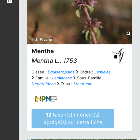
Menthe
Mentha
L., 1753
Classe :
Equisetopsida
Ordre :
Lamiales
Famille :
Lamiaceae
Sous-Famille :
Nepetoideae
Tribu :
Mentheae
12
taxon(s) inférieur(s)
agrégé(s) sur cette fiche