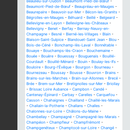
Beaulieu-sur-Oudon
-
Beaumont-Pied-de-Bœuf
-
Beaumont-Pied-de-Bœuf
-
Beaupréau-en-Mauges
-
Beaurepaire
-
Beauvoir-sur-Mer
-
Bécon-les-Granits
-
Bégrolles-en-Mauges
-
Béhuard
-
Beillé
-
Belgeard
-
Bellevigne-en-Layon
-
Bellevigne-les-Châteaux
-
Bellevigny
-
Benet
-
Berfay
-
Bernay-Neuvy-en-
Champagne
-
Besné
-
Bierné-les-Villages
-
Blain
-
Blaison-Saint-Sulpice
-
Blandouet-Saint Jean
-
Blou
-
Bois-de-Céné
-
Bonchamp-lès-Laval
-
Bonnétable
-
Bouaye
-
Bouchamps-lès-Craon
-
Bouchemaine
-
Bouée
-
Bouère
-
Bouessay
-
Bouguenais
-
Bouillé-
Courdault
-
Bouillé-Ménard
-
Bouin
-
Boulay-les-Ifs
-
Bouloire
-
Bourg-l'Évêque
-
Bourgon
-
Bourneau
-
Bournezeau
-
Boussay
-
Bousse
-
Bouvron
-
Brains
-
Brains-sur-les-Marches
-
Brain-sur-Allonnes
-
Brecé
-
Brée
-
Brem-sur-Mer
-
Bretignolles-sur-Mer
-
Briollay
-
Brissac Loire Aubance
-
Campbon
-
Candé
-
Cantenay-Épinard
-
Carbay
-
Carelles
-
Carquefou
-
Casson
-
Chahaignes
-
Chailland
-
Chaillé-les-Marais
-
Challain-la-Potherie
-
Challans
-
Challes
-
Chalonnes-sur-Loire
-
Châlons-du-Maine
-
Chambellay
-
Champagné
-
Champagné-les-Marais
-
Champéon
-
Champfleur
-
Champfrémont
-
Champgenéteux
-
Champtocé-sur-Loire
-
Changé
-