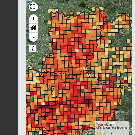
+
-
Nombre
d'observations
0– 1