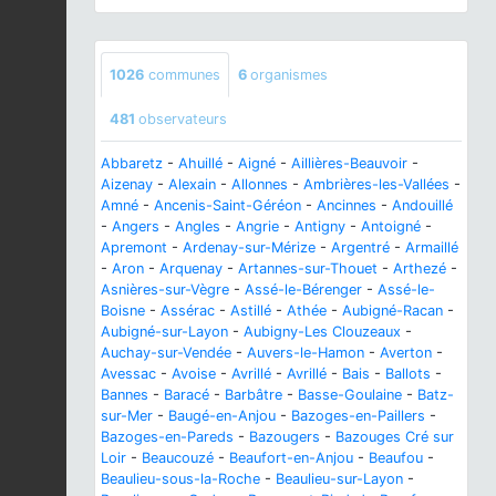
1026
communes
6
organismes
481
observateurs
Abbaretz
-
Ahuillé
-
Aigné
-
Aillières-Beauvoir
-
Aizenay
-
Alexain
-
Allonnes
-
Ambrières-les-Vallées
-
Amné
-
Ancenis-Saint-Géréon
-
Ancinnes
-
Andouillé
-
Angers
-
Angles
-
Angrie
-
Antigny
-
Antoigné
-
Apremont
-
Ardenay-sur-Mérize
-
Argentré
-
Armaillé
-
Aron
-
Arquenay
-
Artannes-sur-Thouet
-
Arthezé
-
Asnières-sur-Vègre
-
Assé-le-Bérenger
-
Assé-le-
Boisne
-
Assérac
-
Astillé
-
Athée
-
Aubigné-Racan
-
Aubigné-sur-Layon
-
Aubigny-Les Clouzeaux
-
Auchay-sur-Vendée
-
Auvers-le-Hamon
-
Averton
-
Avessac
-
Avoise
-
Avrillé
-
Avrillé
-
Bais
-
Ballots
-
Bannes
-
Baracé
-
Barbâtre
-
Basse-Goulaine
-
Batz-
sur-Mer
-
Baugé-en-Anjou
-
Bazoges-en-Paillers
-
Bazoges-en-Pareds
-
Bazougers
-
Bazouges Cré sur
Loir
-
Beaucouzé
-
Beaufort-en-Anjou
-
Beaufou
-
Beaulieu-sous-la-Roche
-
Beaulieu-sur-Layon
-