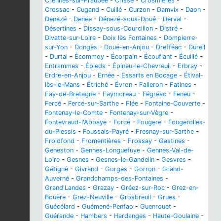
Crennes-sur-Fraubée
-
Crissé
-
Crosmières
-
Crossac
-
Cugand
-
Cuillé
-
Curzon
-
Damvix
-
Daon
-
Denazé
-
Denée
-
Dénezé-sous-Doué
-
Derval
-
Désertines
-
Dissay-sous-Courcillon
-
Distré
-
Divatte-sur-Loire
-
Doix lès Fontaines
-
Dompierre-
sur-Yon
-
Donges
-
Doué-en-Anjou
-
Drefféac
-
Dureil
-
Durtal
-
Écommoy
-
Écorpain
-
Écouflant
-
Écuillé
-
Entrammes
-
Épieds
-
Épineu-le-Chevreuil
-
Erbray
-
Erdre-en-Anjou
-
Ernée
-
Essarts en Bocage
-
Étival-
lès-le-Mans
-
Étriché
-
Évron
-
Falleron
-
Fatines
-
Fay-de-Bretagne
-
Faymoreau
-
Fégréac
-
Feneu
-
Fercé
-
Fercé-sur-Sarthe
-
Flée
-
Fontaine-Couverte
-
Fontenay-le-Comte
-
Fontenay-sur-Vègre
-
Fontevraud-l'Abbaye
-
Forcé
-
Fougeré
-
Fougerolles-
du-Plessis
-
Foussais-Payré
-
Fresnay-sur-Sarthe
-
Froidfond
-
Fromentières
-
Frossay
-
Gastines
-
Geneston
-
Gennes-Longuefuye
-
Gennes-Val-de-
Loire
-
Gesnes
-
Gesnes-le-Gandelin
-
Gesvres
-
Gétigné
-
Givrand
-
Gorges
-
Gorron
-
Grand-
Auverné
-
Grandchamps-des-Fontaines
-
Grand'Landes
-
Grazay
-
Gréez-sur-Roc
-
Grez-en-
Bouère
-
Grez-Neuville
-
Grosbreuil
-
Grues
-
Guécélard
-
Guémené-Penfao
-
Guenrouet
-
Guérande
-
Hambers
-
Hardanges
-
Haute-Goulaine
-