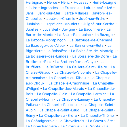
Herbignac
-
Hercé
-
Héric
-
Houssay
-
Huillé-Lézigné
-
Indre
-
Ingrandes-Le Fresne sur Loire
-
Issé
-
Izé
-
Jans
-
Jard-sur-Mer
-
Jarzé Villages
-
Javron-les-
Chapelles
-
Joué-en-Charnie
-
Joué-sur-Erdre
-
Jublains
-
Juigné-des-Moutiers
-
Juigné-sur-Sarthe
-
Jupilles
-
Juvardeil
-
Juvigné
-
La Baconnière
-
La
Barre-de-Monts
-
La Baule-Escoublac
-
La Bazoge
-
La Bazoge-Montpinçon
-
La Bazouge-de-Chemeré
-
La Bazouge-des-Alleux
-
La Bernerie-en-Retz
-
La
Bigottière
-
La Boissière
-
La Boissière-de-Montaigu
-
La Boissière-des-Landes
-
La Boissière-du-Doré
-
La
Breille-les-Pins
-
La Bretonnière-la-Claye
-
La
Bruffière
-
La Brûlatte
-
La Caillère-Saint-Hilaire
-
La
Chaize-Giraud
-
La Chaize-le-Vicomte
-
La Chapelle-
Anthenaise
-
La Chapelle-au-Riboul
-
La Chapelle-
aux-Choux
-
La Chapelle-Craonnaise
-
La Chapelle-
d'Aligné
-
La Chapelle-des-Marais
-
La Chapelle-du-
Bois
-
La Chapelle-Glain
-
La Chapelle-Hermier
-
La
Chapelle-Heulin
-
La Chapelle-Launay
-
La Chapelle-
Palluau
-
La Chapelle-Rainsouin
-
La Chapelle-Saint-
Aubin
-
La Chapelle-Saint-Laud
-
La Chapelle-Saint-
Rémy
-
La Chapelle-sur-Erdre
-
La Chapelle-Thémer
-
La Châtaigneraie
-
La Chevallerais
-
La Chevrolière
-
La Copechagnière
-
La Croixille
-
La Cropte
-
La