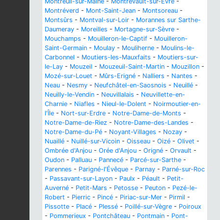
Montreuil-sur-Maine
-
Montrevault-sur-Èvre
-
Montréverd
-
Mont-Saint-Jean
-
Montsoreau
-
Montsûrs
-
Montval-sur-Loir
-
Morannes sur Sarthe-
Daumeray
-
Moreilles
-
Mortagne-sur-Sèvre
-
Mouchamps
-
Mouilleron-le-Captif
-
Mouilleron-
Saint-Germain
-
Moulay
-
Mouliherne
-
Moulins-le-
Carbonnel
-
Moutiers-les-Mauxfaits
-
Moutiers-sur-
le-Lay
-
Mouzeil
-
Mouzeuil-Saint-Martin
-
Mouzillon
-
Mozé-sur-Louet
-
Mûrs-Erigné
-
Nalliers
-
Nantes
-
Neau
-
Nesmy
-
Neufchâtel-en-Saosnois
-
Neuillé
-
Neuilly-le-Vendin
-
Neuvillalais
-
Neuvillette-en-
Charnie
-
Niafles
-
Nieul-le-Dolent
-
Noirmoutier-en-
l'Île
-
Nort-sur-Erdre
-
Notre-Dame-de-Monts
-
Notre-Dame-de-Riez
-
Notre-Dame-des-Landes
-
Notre-Dame-du-Pé
-
Noyant-Villages
-
Nozay
-
Nuaillé
-
Nuillé-sur-Vicoin
-
Oisseau
-
Oizé
-
Olivet
-
Ombrée d'Anjou
-
Orée d'Anjou
-
Origné
-
Orvault
-
Oudon
-
Palluau
-
Pannecé
-
Parcé-sur-Sarthe
-
Parennes
-
Parigné-l'Évêque
-
Parnay
-
Parné-sur-Roc
-
Passavant-sur-Layon
-
Paulx
-
Péault
-
Petit-
Auverné
-
Petit-Mars
-
Petosse
-
Peuton
-
Pezé-le-
Robert
-
Pierric
-
Pincé
-
Piriac-sur-Mer
-
Pirmil
-
Pissotte
-
Placé
-
Plessé
-
Poillé-sur-Vègre
-
Poiroux
-
Pommerieux
-
Pontchâteau
-
Pontmain
-
Pont-