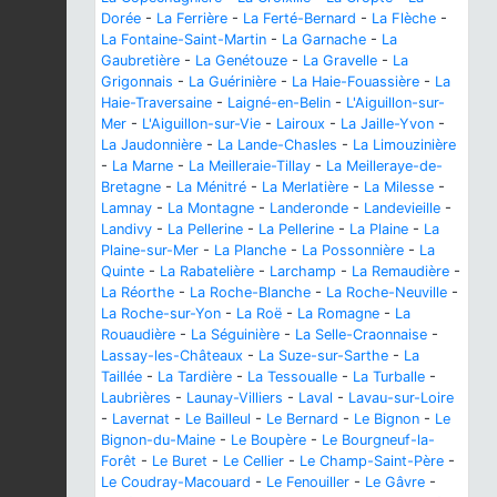
Dorée
-
La Ferrière
-
La Ferté-Bernard
-
La Flèche
-
La Fontaine-Saint-Martin
-
La Garnache
-
La
Gaubretière
-
La Genétouze
-
La Gravelle
-
La
Grigonnais
-
La Guérinière
-
La Haie-Fouassière
-
La
Haie-Traversaine
-
Laigné-en-Belin
-
L'Aiguillon-sur-
Mer
-
L'Aiguillon-sur-Vie
-
Lairoux
-
La Jaille-Yvon
-
La Jaudonnière
-
La Lande-Chasles
-
La Limouzinière
-
La Marne
-
La Meilleraie-Tillay
-
La Meilleraye-de-
Bretagne
-
La Ménitré
-
La Merlatière
-
La Milesse
-
Lamnay
-
La Montagne
-
Landeronde
-
Landevieille
-
Landivy
-
La Pellerine
-
La Pellerine
-
La Plaine
-
La
Plaine-sur-Mer
-
La Planche
-
La Possonnière
-
La
Quinte
-
La Rabatelière
-
Larchamp
-
La Remaudière
-
La Réorthe
-
La Roche-Blanche
-
La Roche-Neuville
-
La Roche-sur-Yon
-
La Roë
-
La Romagne
-
La
Rouaudière
-
La Séguinière
-
La Selle-Craonnaise
-
Lassay-les-Châteaux
-
La Suze-sur-Sarthe
-
La
Taillée
-
La Tardière
-
La Tessoualle
-
La Turballe
-
Laubrières
-
Launay-Villiers
-
Laval
-
Lavau-sur-Loire
-
Lavernat
-
Le Bailleul
-
Le Bernard
-
Le Bignon
-
Le
Bignon-du-Maine
-
Le Boupère
-
Le Bourgneuf-la-
Forêt
-
Le Buret
-
Le Cellier
-
Le Champ-Saint-Père
-
Le Coudray-Macouard
-
Le Fenouiller
-
Le Gâvre
-