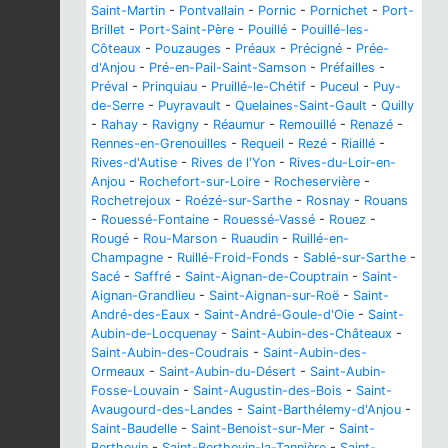
Saint-Martin
-
Pontvallain
-
Pornic
-
Pornichet
-
Port-
Brillet
-
Port-Saint-Père
-
Pouillé
-
Pouillé-les-
Côteaux
-
Pouzauges
-
Préaux
-
Précigné
-
Prée-
d'Anjou
-
Pré-en-Pail-Saint-Samson
-
Préfailles
-
Préval
-
Prinquiau
-
Pruillé-le-Chétif
-
Puceul
-
Puy-
de-Serre
-
Puyravault
-
Quelaines-Saint-Gault
-
Quilly
-
Rahay
-
Ravigny
-
Réaumur
-
Remouillé
-
Renazé
-
Rennes-en-Grenouilles
-
Requeil
-
Rezé
-
Riaillé
-
Rives-d'Autise
-
Rives de l'Yon
-
Rives-du-Loir-en-
Anjou
-
Rochefort-sur-Loire
-
Rocheservière
-
Rochetrejoux
-
Roézé-sur-Sarthe
-
Rosnay
-
Rouans
-
Rouessé-Fontaine
-
Rouessé-Vassé
-
Rouez
-
Rougé
-
Rou-Marson
-
Ruaudin
-
Ruillé-en-
Champagne
-
Ruillé-Froid-Fonds
-
Sablé-sur-Sarthe
-
Sacé
-
Saffré
-
Saint-Aignan-de-Couptrain
-
Saint-
Aignan-Grandlieu
-
Saint-Aignan-sur-Roë
-
Saint-
André-des-Eaux
-
Saint-André-Goule-d'Oie
-
Saint-
Aubin-de-Locquenay
-
Saint-Aubin-des-Châteaux
-
Saint-Aubin-des-Coudrais
-
Saint-Aubin-des-
Ormeaux
-
Saint-Aubin-du-Désert
-
Saint-Aubin-
Fosse-Louvain
-
Saint-Augustin-des-Bois
-
Saint-
Avaugourd-des-Landes
-
Saint-Barthélemy-d'Anjou
-
Saint-Baudelle
-
Saint-Benoist-sur-Mer
-
Saint-
Berthevin
-
Saint-Berthevin-la-Tannière
-
Saint-