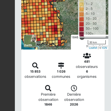
1– 2
2– 5
5– 10
10– 20
20– 50
50– 100
100+
1846
30 km
Nombre d'observat
Leaflet
| ©
IGN
481
observateurs
15 853
1 026
6
observations
communes
organismes
Première
Dernière
observation
observation
1846
2026