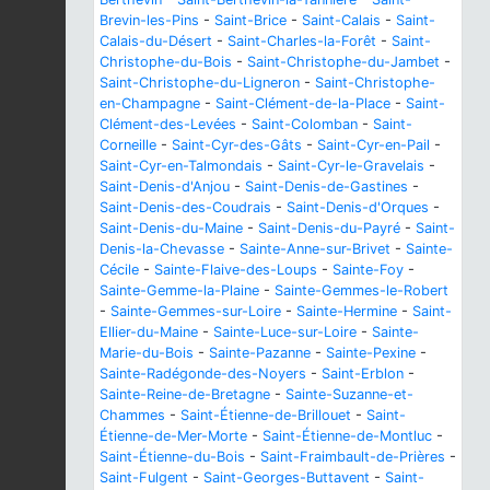
Brevin-les-Pins
-
Saint-Brice
-
Saint-Calais
-
Saint-
Calais-du-Désert
-
Saint-Charles-la-Forêt
-
Saint-
Christophe-du-Bois
-
Saint-Christophe-du-Jambet
-
Saint-Christophe-du-Ligneron
-
Saint-Christophe-
en-Champagne
-
Saint-Clément-de-la-Place
-
Saint-
Clément-des-Levées
-
Saint-Colomban
-
Saint-
Corneille
-
Saint-Cyr-des-Gâts
-
Saint-Cyr-en-Pail
-
Saint-Cyr-en-Talmondais
-
Saint-Cyr-le-Gravelais
-
Saint-Denis-d'Anjou
-
Saint-Denis-de-Gastines
-
Saint-Denis-des-Coudrais
-
Saint-Denis-d'Orques
-
Saint-Denis-du-Maine
-
Saint-Denis-du-Payré
-
Saint-
Denis-la-Chevasse
-
Sainte-Anne-sur-Brivet
-
Sainte-
Cécile
-
Sainte-Flaive-des-Loups
-
Sainte-Foy
-
Sainte-Gemme-la-Plaine
-
Sainte-Gemmes-le-Robert
-
Sainte-Gemmes-sur-Loire
-
Sainte-Hermine
-
Saint-
Ellier-du-Maine
-
Sainte-Luce-sur-Loire
-
Sainte-
Marie-du-Bois
-
Sainte-Pazanne
-
Sainte-Pexine
-
Sainte-Radégonde-des-Noyers
-
Saint-Erblon
-
Sainte-Reine-de-Bretagne
-
Sainte-Suzanne-et-
Chammes
-
Saint-Étienne-de-Brillouet
-
Saint-
Étienne-de-Mer-Morte
-
Saint-Étienne-de-Montluc
-
Saint-Étienne-du-Bois
-
Saint-Fraimbault-de-Prières
-
Saint-Fulgent
-
Saint-Georges-Buttavent
-
Saint-