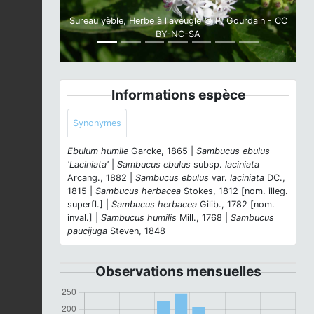
Sureau yèble, Herbe à l'aveugle © P. Gourdain - CC
BY-NC-SA
Informations espèce
Synonymes
Ebulum humile
Garcke, 1865 |
Sambucus ebulus
'Laciniata'
|
Sambucus ebulus
subsp.
laciniata
Arcang., 1882 |
Sambucus ebulus
var.
laciniata
DC.,
1815 |
Sambucus herbacea
Stokes, 1812 [nom. illeg.
superfl.] |
Sambucus herbacea
Gilib., 1782 [nom.
inval.] |
Sambucus humilis
Mill., 1768 |
Sambucus
paucijuga
Steven, 1848
Observations mensuelles