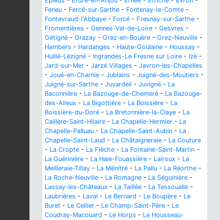
Épieds
-
Erdre-en-Anjou
-
Ernée
-
Étriché
-
Évron
-
Feneu
-
Fercé-sur-Sarthe
-
Fontenay-le-Comte
-
Fontevraud-l'Abbaye
-
Forcé
-
Fresnay-sur-Sarthe
-
Fromentières
-
Gennes-Val-de-Loire
-
Gesvres
-
Gétigné
-
Grazay
-
Grez-en-Bouère
-
Grez-Neuville
-
Hambers
-
Hardanges
-
Haute-Goulaine
-
Houssay
-
Huillé-Lézigné
-
Ingrandes-Le Fresne sur Loire
-
Izé
-
Jard-sur-Mer
-
Jarzé Villages
-
Javron-les-Chapelles
-
Joué-en-Charnie
-
Jublains
-
Juigné-des-Moutiers
-
Juigné-sur-Sarthe
-
Juvardeil
-
Juvigné
-
La
Baconnière
-
La Bazouge-de-Chemeré
-
La Bazouge-
des-Alleux
-
La Bigottière
-
La Boissière
-
La
Boissière-du-Doré
-
La Bretonnière-la-Claye
-
La
Caillère-Saint-Hilaire
-
La Chapelle-Hermier
-
La
Chapelle-Palluau
-
La Chapelle-Saint-Aubin
-
La
Chapelle-Saint-Laud
-
La Châtaigneraie
-
La Couture
-
La Cropte
-
La Flèche
-
La Fontaine-Saint-Martin
-
La Guérinière
-
La Haie-Fouassière
-
Lairoux
-
La
Meilleraie-Tillay
-
La Ménitré
-
La Pallu
-
La Réorthe
-
La Roche-Neuville
-
La Romagne
-
La Séguinière
-
Lassay-les-Châteaux
-
La Taillée
-
La Tessoualle
-
Laubrières
-
Laval
-
Le Bernard
-
Le Boupère
-
Le
Buret
-
Le Cellier
-
Le Champ-Saint-Père
-
Le
Coudray-Macouard
-
Le Horps
-
Le Housseau-