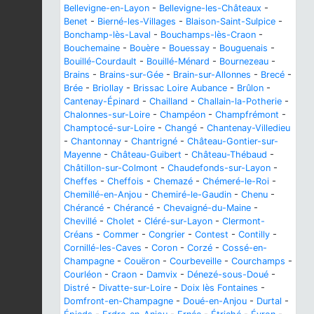
Bellevigne-en-Layon
-
Bellevigne-les-Châteaux
-
Benet
-
Bierné-les-Villages
-
Blaison-Saint-Sulpice
-
Bonchamp-lès-Laval
-
Bouchamps-lès-Craon
-
Bouchemaine
-
Bouère
-
Bouessay
-
Bouguenais
-
Bouillé-Courdault
-
Bouillé-Ménard
-
Bournezeau
-
Brains
-
Brains-sur-Gée
-
Brain-sur-Allonnes
-
Brecé
-
Brée
-
Briollay
-
Brissac Loire Aubance
-
Brûlon
-
Cantenay-Épinard
-
Chailland
-
Challain-la-Potherie
-
Chalonnes-sur-Loire
-
Champéon
-
Champfrémont
-
Champtocé-sur-Loire
-
Changé
-
Chantenay-Villedieu
-
Chantonnay
-
Chantrigné
-
Château-Gontier-sur-
Mayenne
-
Château-Guibert
-
Château-Thébaud
-
Châtillon-sur-Colmont
-
Chaudefonds-sur-Layon
-
Cheffes
-
Cheffois
-
Chemazé
-
Chémeré-le-Roi
-
Chemillé-en-Anjou
-
Chemiré-le-Gaudin
-
Chenu
-
Chérancé
-
Chérancé
-
Chevaigné-du-Maine
-
Chevillé
-
Cholet
-
Cléré-sur-Layon
-
Clermont-
Créans
-
Commer
-
Congrier
-
Contest
-
Contilly
-
Cornillé-les-Caves
-
Coron
-
Corzé
-
Cossé-en-
Champagne
-
Couëron
-
Courbeveille
-
Courchamps
-
Courléon
-
Craon
-
Damvix
-
Dénezé-sous-Doué
-
Distré
-
Divatte-sur-Loire
-
Doix lès Fontaines
-
Domfront-en-Champagne
-
Doué-en-Anjou
-
Durtal
-