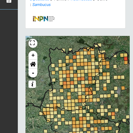
:
Sambucus
+
-