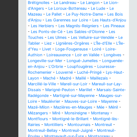
Brétignolles
-
Le Landreau
-
Le Langon
-
Le Lion-
d'Angers
-
Le Loroux-Bottereau
-
Le Lude
-
Le
Mazeau
-
Le Pallet
-
Le Puy-Notre-Dame
-
Les Bois
d'Anjou
-
Les Garennes sur Loire
-
Les Hauts-d'Anjou
-
Les Herbiers
-
Les Magnils-Reigniers
-
Les Pineaux
-
Les Ponts-de-Cé
-
Les Sables-d'Olonne
-
Les
Touches
-
Les Ulmes
-
Les Velluire-sur-Vendée
-
Le
Tablier
-
Liez
-
Lignières-Orgères
-
L'Île-d'Elle
-
L'Île-
d'Yeu
-
Livet
-
Loge-Fougereuse
-
Loiré
-
Loire-
Authion
-
Loireauxence
-
Loir en Vallée
-
Longèves
-
Longeville-sur-Mer
-
Longué-Jumelles
-
Longuenée-
en-Anjou
-
L'Orbrie
-
Loupfougères
-
Louresse-
Rochemenier
-
Louverné
-
Luché-Pringé
-
Lys-Haut-
Layon
-
Maché
-
Madré
-
Maillé
-
Maillezais
-
Marcillé-la-Ville
-
Mareil-sur-Loir
-
Mareuil-sur-Lay-
Dissais
-
Marigné-Peuton
-
Marillet
-
Marsais-Sainte-
Radégonde
-
Martigné-sur-Mayenne
-
Mauges-sur-
Loire
-
Maulévrier
-
Mauves-sur-Loire
-
Mayenne
-
Mazé-Milon
-
Mazières-en-Mauges
-
Mée
-
Ménil
-
Mézangers
-
Miré
-
Monsireigne
-
Montenay
-
Montflours
-
Montigné-le-Brillant
-
Montigné-lès-
Rairies
-
Montilliers
-
Montournais
-
Montreuil
-
Montreuil-Bellay
-
Montreuil-Juigné
-
Montreuil-
Poulay
-
Montrevault-sur-Èvre
-
Montsoreau
-