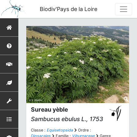
Biodiv'Pays de la Loire
Sureau yèble
Sambucus ebulus
L., 1753
Classe :
Equisetopsida
Ordre :
Dipsacales
Famille :
Viburnaceae
Genre