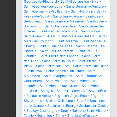
Georges-le-Fléchard
-
Saint-Georges-sur-Erve
-
Saint-Georges-sur-Loire
-
Saint-Germain-d'Anxure
-
Saint-Germain-le-Guillaume
-
Saint-Herblain
-
Saint-
Hilaire-de-Voust
-
Saint-Jean-d'Assé
-
Saint-Jean-
de-Boiseau
-
Saint-Jean-sur-Mayenne
-
Saint-Julien-
du-Terroux
-
Saint-Just-sur-Dive
-
Saint-Léger-de-
Linières
-
Saint-Léonard-des-Bois
-
Saint-Longis
-
Saint-Loup-du-Gast
-
Saint-Mars-du-Désert
-
Saint-
Mars-sur-Colmont
-
Saint-Mesmin
-
Saint-Michel-le-
Cloucq
-
Saint-Ouën-des-Toits
-
Saint-Paterne - Le
Chevain
-
Saint-Paul-en-Pareds
-
Saint-Paul-le-
Gaultier
-
Saint-Pierre-des-Landes
-
Saint-Pierre-
des-Nids
-
Saint-Pierre-la-Cour
-
Saint-Pierre-le-
Vieux
-
Saint-Pierre-sur-Erve
-
Saint-Pierre-sur-Orthe
-
Saint-Poix
-
Saint-Saturnin-du-Limet
-
Saint-
Sigismond
-
Saint-Symphorien
-
Saint-Thomas-de-
Courceriers
-
Saint-Valérien
-
Saint-Vincent-du-
Lorouër
-
Saint-Vincent-sur-Graon
-
Saint-Vincent-
sur-Jard
-
Saulges
-
Saumur
-
Savenay
-
Savennières
-
Sceaux-d'Anjou
-
Segré-en-Anjou Bleu
-
Ségrie
-
Sèvremoine
-
Sillé-le-Guillaume
-
Soucé
-
Soulaines-
sur-Aubance
-
Soulaire-et-Bourg
-
Soulgé-sur-Ouette
-
Souzay-Champigny
-
Spay
-
Talmont-Saint-Hilaire
-
Tennie
-
Terranjou
-
Thiré
-
Thorigné-d'Anjou
-