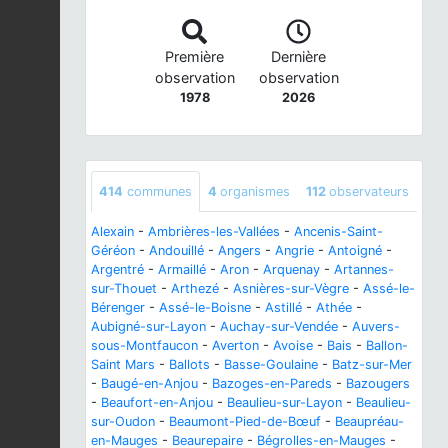
Première
Dernière
observation
observation
1978
2026
414
communes
4
organismes
112
observateurs
Alexain
-
Ambrières-les-Vallées
-
Ancenis-Saint-
Géréon
-
Andouillé
-
Angers
-
Angrie
-
Antoigné
-
Argentré
-
Armaillé
-
Aron
-
Arquenay
-
Artannes-
sur-Thouet
-
Arthezé
-
Asnières-sur-Vègre
-
Assé-le-
Bérenger
-
Assé-le-Boisne
-
Astillé
-
Athée
-
Aubigné-sur-Layon
-
Auchay-sur-Vendée
-
Auvers-
sous-Montfaucon
-
Averton
-
Avoise
-
Bais
-
Ballon-
Saint Mars
-
Ballots
-
Basse-Goulaine
-
Batz-sur-Mer
-
Baugé-en-Anjou
-
Bazoges-en-Pareds
-
Bazougers
-
Beaufort-en-Anjou
-
Beaulieu-sur-Layon
-
Beaulieu-
sur-Oudon
-
Beaumont-Pied-de-Bœuf
-
Beaupréau-
en-Mauges
-
Beaurepaire
-
Bégrolles-en-Mauges
-