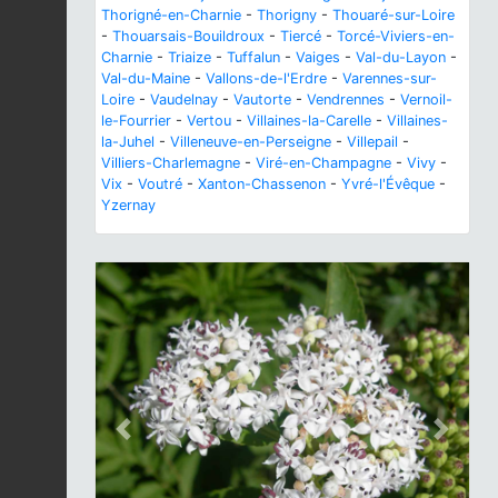
Thorigné-en-Charnie
-
Thorigny
-
Thouaré-sur-Loire
-
Thouarsais-Bouildroux
-
Tiercé
-
Torcé-Viviers-en-
Charnie
-
Triaize
-
Tuffalun
-
Vaiges
-
Val-du-Layon
-
Val-du-Maine
-
Vallons-de-l'Erdre
-
Varennes-sur-
Loire
-
Vaudelnay
-
Vautorte
-
Vendrennes
-
Vernoil-
le-Fourrier
-
Vertou
-
Villaines-la-Carelle
-
Villaines-
la-Juhel
-
Villeneuve-en-Perseigne
-
Villepail
-
Villiers-Charlemagne
-
Viré-en-Champagne
-
Vivy
-
Vix
-
Voutré
-
Xanton-Chassenon
-
Yvré-l'Évêque
-
Yzernay
Previous
Next