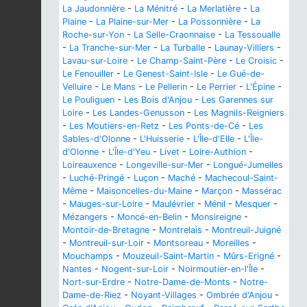
La Jaudonnière
-
La Ménitré
-
La Merlatière
-
La
Plaine
-
La Plaine-sur-Mer
-
La Possonnière
-
La
Roche-sur-Yon
-
La Selle-Craonnaise
-
La Tessoualle
-
La Tranche-sur-Mer
-
La Turballe
-
Launay-Villiers
-
Lavau-sur-Loire
-
Le Champ-Saint-Père
-
Le Croisic
-
Le Fenouiller
-
Le Genest-Saint-Isle
-
Le Gué-de-
Velluire
-
Le Mans
-
Le Pellerin
-
Le Perrier
-
L'Épine
-
Le Pouliguen
-
Les Bois d'Anjou
-
Les Garennes sur
Loire
-
Les Landes-Genusson
-
Les Magnils-Reigniers
-
Les Moutiers-en-Retz
-
Les Ponts-de-Cé
-
Les
Sables-d'Olonne
-
L'Huisserie
-
L'Île-d'Elle
-
L'Île-
d'Olonne
-
L'Île-d'Yeu
-
Livet
-
Loire-Authion
-
Loireauxence
-
Longeville-sur-Mer
-
Longué-Jumelles
-
Luché-Pringé
-
Luçon
-
Maché
-
Machecoul-Saint-
Même
-
Maisoncelles-du-Maine
-
Marçon
-
Massérac
-
Mauges-sur-Loire
-
Maulévrier
-
Ménil
-
Mesquer
-
Mézangers
-
Moncé-en-Belin
-
Monsireigne
-
Montoir-de-Bretagne
-
Montrelais
-
Montreuil-Juigné
-
Montreuil-sur-Loir
-
Montsoreau
-
Moreilles
-
Mouchamps
-
Mouzeuil-Saint-Martin
-
Mûrs-Erigné
-
Nantes
-
Nogent-sur-Loir
-
Noirmoutier-en-l'Île
-
Nort-sur-Erdre
-
Notre-Dame-de-Monts
-
Notre-
Dame-de-Riez
-
Noyant-Villages
-
Ombrée d'Anjou
-