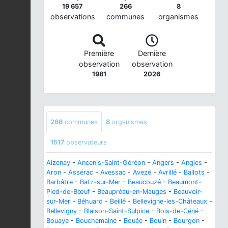
19 657
266
8
observations
communes
organismes
Première
Dernière
observation
observation
1981
2026
266
communes
8
organismes
1517
observateurs
Aizenay
-
Ancenis-Saint-Géréon
-
Angers
-
Angles
-
Aron
-
Assérac
-
Avessac
-
Avezé
-
Avrillé
-
Ballots
-
Barbâtre
-
Batz-sur-Mer
-
Beaucouzé
-
Beaumont-
Pied-de-Bœuf
-
Beaupréau-en-Mauges
-
Beauvoir-
sur-Mer
-
Béhuard
-
Beillé
-
Bellevigne-les-Châteaux
-
Bellevigny
-
Blaison-Saint-Sulpice
-
Bois-de-Céné
-
Bouaye
-
Bouchemaine
-
Bouée
-
Bouin
-
Bourgon
-