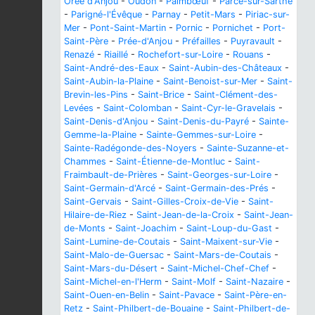
Orée d'Anjou
-
Oudon
-
Paimbœuf
-
Parcé-sur-Sarthe
-
Parigné-l'Évêque
-
Parnay
-
Petit-Mars
-
Piriac-sur-
Mer
-
Pont-Saint-Martin
-
Pornic
-
Pornichet
-
Port-
Saint-Père
-
Prée-d'Anjou
-
Préfailles
-
Puyravault
-
Renazé
-
Riaillé
-
Rochefort-sur-Loire
-
Rouans
-
Saint-André-des-Eaux
-
Saint-Aubin-des-Châteaux
-
Saint-Aubin-la-Plaine
-
Saint-Benoist-sur-Mer
-
Saint-
Brevin-les-Pins
-
Saint-Brice
-
Saint-Clément-des-
Levées
-
Saint-Colomban
-
Saint-Cyr-le-Gravelais
-
Saint-Denis-d'Anjou
-
Saint-Denis-du-Payré
-
Sainte-
Gemme-la-Plaine
-
Sainte-Gemmes-sur-Loire
-
Sainte-Radégonde-des-Noyers
-
Sainte-Suzanne-et-
Chammes
-
Saint-Étienne-de-Montluc
-
Saint-
Fraimbault-de-Prières
-
Saint-Georges-sur-Loire
-
Saint-Germain-d'Arcé
-
Saint-Germain-des-Prés
-
Saint-Gervais
-
Saint-Gilles-Croix-de-Vie
-
Saint-
Hilaire-de-Riez
-
Saint-Jean-de-la-Croix
-
Saint-Jean-
de-Monts
-
Saint-Joachim
-
Saint-Loup-du-Gast
-
Saint-Lumine-de-Coutais
-
Saint-Maixent-sur-Vie
-
Saint-Malo-de-Guersac
-
Saint-Mars-de-Coutais
-
Saint-Mars-du-Désert
-
Saint-Michel-Chef-Chef
-
Saint-Michel-en-l'Herm
-
Saint-Molf
-
Saint-Nazaire
-
Saint-Ouen-en-Belin
-
Saint-Pavace
-
Saint-Père-en-
Retz
-
Saint-Philbert-de-Bouaine
-
Saint-Philbert-de-