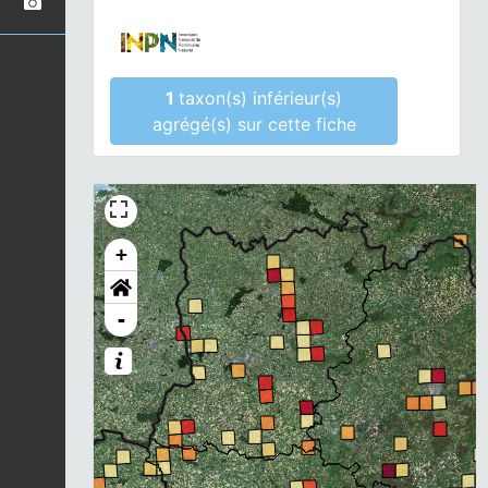
1
taxon(s) inférieur(s)
agrégé(s) sur cette fiche
+
-