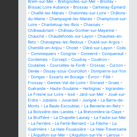
Brem-sur-Mer
-
Bretignolles-sur-Mer
-
Briollay
-
Brissac Loire Aubance
-
Brossay
-
Cantenay-Épinard
-
Chaillé-les-Marais
-
Chalonnes-sur-Loire
-
Châlons-
du-Maine
-
Champagné-les-Marais
-
Champtocé-sur-
Loire
-
Chanteloup-les-Bois
-
Chasnais
-
Châteaubriant
-
Château-Gontier-sur-Mayenne
-
Chauché
-
Chaudefonds-sur-Layon
-
Chaumes-en-
Retz
-
Chavagnes-les-Redoux
-
Chazé-sur-Argos
-
Chemillé-en-Anjou
-
Cholet
-
Cléré-sur-Layon
-
Coëx
-
Commequiers
-
Congrier
-
Connerré
-
Conquereuil
-
Cordemais
-
Corsept
-
Coudray
-
Couëron
-
Coulaines
-
Courcelles-la-Forêt
-
Crossac
-
Curzon
-
Denée
-
Dissay-sous-Courcillon
-
Dompierre-sur-Yon
-
Donges
-
Essarts en Bocage
-
Évron
-
Fillé
-
Frossay
-
Gennes-Val-de-Loire
-
Givrand
-
Grues
-
Guérande
-
Haute-Goulaine
-
Herbignac
-
Ingrandes-
Le Fresne sur Loire
-
Issé
-
Jard-sur-Mer
-
Joué-sur-
Erdre
-
Jublains
-
Juvardeil
-
Juvigné
-
La Barre-de-
Monts
-
La Baule-Escoublac
-
La Bernerie-en-Retz
-
La Boissière-des-Landes
-
La Bretonnière-la-Claye
-
La Bruffière
-
La Chapelle-Launay
-
La Faute-sur-Mer
-
La Ferrière
-
La Ferté-Bernard
-
La Flèche
-
La
Guérinière
-
La Haie-Fouassière
-
La Haie-Traversaine
-
L'Aiguillon-sur-Mer
-
L'Aiguillon-sur-Vie
-
Lairoux
-