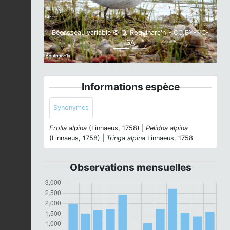
Bécasseau variable © O. Roquinarc'h - CC BY-NC-
SA
Informations espèce
Synonymes
Erolia alpina
(Linnaeus, 1758) |
Pelidna alpina
(Linnaeus, 1758) |
Tringa alpina
Linnaeus, 1758
Observations mensuelles