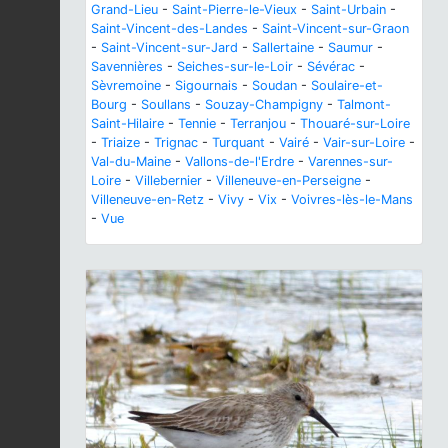
Grand-Lieu
-
Saint-Pierre-le-Vieux
-
Saint-Urbain
-
Saint-Vincent-des-Landes
-
Saint-Vincent-sur-Graon
-
Saint-Vincent-sur-Jard
-
Sallertaine
-
Saumur
-
Savennières
-
Seiches-sur-le-Loir
-
Sévérac
-
Sèvremoine
-
Sigournais
-
Soudan
-
Soulaire-et-
Bourg
-
Soullans
-
Souzay-Champigny
-
Talmont-
Saint-Hilaire
-
Tennie
-
Terranjou
-
Thouaré-sur-Loire
-
Triaize
-
Trignac
-
Turquant
-
Vairé
-
Vair-sur-Loire
-
Val-du-Maine
-
Vallons-de-l'Erdre
-
Varennes-sur-
Loire
-
Villebernier
-
Villeneuve-en-Perseigne
-
Villeneuve-en-Retz
-
Vivy
-
Vix
-
Voivres-lès-le-Mans
-
Vue
Previous
Next