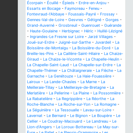
Écorpain
-
Écuillé
-
Épieds
-
Erdre-en-Anjou
-
Essarts en Bocage
-
Faymoreau
-
Feneu
-
Fontevraud-l'Abbaye
-
Foussais-Payré
-
Frossay
-
Gennes-Val-de-Loire
-
Gesvres
-
Gétigné
-
Gorges
-
Grand-Auverné
-
Grosbreuil
-
Guenrouet
-
Guérande
-
Haute-Goulaine
-
Herbignac
-
Héric
-
Huillé-Lézigné
-
Ingrandes-Le Fresne sur Loire
-
Jarzé Villages
-
Joué-sur-Erdre
-
Juigné-sur-Sarthe
-
Juvardeil
-
La
Boissière-de-Montaigu
-
La Boissière-du-Doré
-
La
Breille-les-Pins
-
La Caillère-Saint-Hilaire
-
La Chaize-
Giraud
-
La Chaize-le-Vicomte
-
La Chapelle-Heulin
-
La Chapelle-Saint-Laud
-
La Chapelle-sur-Erdre
-
La
Chapelle-Thémer
-
La Châtaigneraie
-
La Flèche
-
La
Garnache
-
La Genétouze
-
La Haie-Fouassière
-
Lairoux
-
La Lande-Chasles
-
La Marne
-
La
Meilleraie-Tillay
-
La Meilleraye-de-Bretagne
-
La
Merlatière
-
La Pellerine
-
La Plaine
-
La Possonnière
-
La Rabatelière
-
La Regrippière
-
La Réorthe
-
La
Roche-Blanche
-
La Roche-sur-Yon
-
La Romagne
-
La Séguinière
-
La Tessoualle
-
Lavau-sur-Loire
-
Lavernat
-
Le Bernard
-
Le Bignon
-
Le Boupère
-
Le
Cellier
-
Le Coudray-Macouard
-
Le Landreau
-
Le
Lion-d'Angers
-
Le Loroux-Bottereau
-
Le May-sur-
Èvre
-
Le Pallet
-
Le Plessis-Grammoire
-
Les