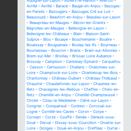
Aubigné-sur-Layon
-
Auvers-le-Hamon
-
Averton
-
Avrillé
-
Avrillé
-
Baracé
-
Baugé-en-Anjou
-
Bazoges-
en-Pareds
-
Bazougers
-
Bazouges Cré sur Loir
-
Beaucouzé
-
Beaufort-en-Anjou
-
Beaulieu-sur-Layon
-
Beaupréau-en-Mauges
-
Bécon-les-Granits
-
Bégrolles-en-Mauges
-
Bellevigne-en-Layon
-
Bellevigne-les-Châteaux
-
Blain
-
Blaison-Saint-
Sulpice
-
Blou
-
Bouaye
-
Bouchemaine
-
Bouère
-
Bouessay
-
Bouguenais
-
Boulay-les-Ifs
-
Bourneau
-
Bournezeau
-
Bouvron
-
Brains
-
Brain-sur-Allonnes
-
Brem-sur-Mer
-
Briollay
-
Brissac Loire Aubance
-
Brossay
-
Campbon
-
Cantenay-Épinard
-
Carquefou
-
Casson
-
Cernusson
-
Challans
-
Chalonnes-sur-
Loire
-
Champtocé-sur-Loire
-
Chanteloup-les-Bois
-
Chantonnay
-
Château-Guibert
-
Château-Thébaud
-
Chauché
-
Chaudefonds-sur-Layon
-
Chaumes-en-
Retz
-
Chavagnes-les-Redoux
-
Cheffes
-
Cheix-en-
Retz
-
Chemillé-en-Anjou
-
Chenillé-Champteussé
-
Cholet
-
Cizay-la-Madeleine
-
Cléré-sur-Layon
-
Congrier
-
Conquereuil
-
Contest
-
Corcoué-sur-
Logne
-
Cornillé-les-Caves
-
Coron
-
Corpe
-
Corsept
-
Corzé
-
Couffé
-
Denée
-
Dénezé-sous-
Doué
-
Derval
-
Dissay-sous-Courcillon
-
Divatte-sur-
Loire
-
Donges
-
Doué-en-Anjou
-
Drefféac
-
Durtal
-