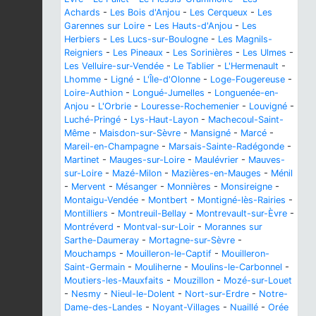
Achards
-
Les Bois d'Anjou
-
Les Cerqueux
-
Les
Garennes sur Loire
-
Les Hauts-d'Anjou
-
Les
Herbiers
-
Les Lucs-sur-Boulogne
-
Les Magnils-
Reigniers
-
Les Pineaux
-
Les Sorinières
-
Les Ulmes
-
Les Velluire-sur-Vendée
-
Le Tablier
-
L'Hermenault
-
Lhomme
-
Ligné
-
L'Île-d'Olonne
-
Loge-Fougereuse
-
Loire-Authion
-
Longué-Jumelles
-
Longuenée-en-
Anjou
-
L'Orbrie
-
Louresse-Rochemenier
-
Louvigné
-
Luché-Pringé
-
Lys-Haut-Layon
-
Machecoul-Saint-
Même
-
Maisdon-sur-Sèvre
-
Mansigné
-
Marcé
-
Mareil-en-Champagne
-
Marsais-Sainte-Radégonde
-
Martinet
-
Mauges-sur-Loire
-
Maulévrier
-
Mauves-
sur-Loire
-
Mazé-Milon
-
Mazières-en-Mauges
-
Ménil
-
Mervent
-
Mésanger
-
Monnières
-
Monsireigne
-
Montaigu-Vendée
-
Montbert
-
Montigné-lès-Rairies
-
Montilliers
-
Montreuil-Bellay
-
Montrevault-sur-Èvre
-
Montréverd
-
Montval-sur-Loir
-
Morannes sur
Sarthe-Daumeray
-
Mortagne-sur-Sèvre
-
Mouchamps
-
Mouilleron-le-Captif
-
Mouilleron-
Saint-Germain
-
Mouliherne
-
Moulins-le-Carbonnel
-
Moutiers-les-Mauxfaits
-
Mouzillon
-
Mozé-sur-Louet
-
Nesmy
-
Nieul-le-Dolent
-
Nort-sur-Erdre
-
Notre-
Dame-des-Landes
-
Noyant-Villages
-
Nuaillé
-
Orée