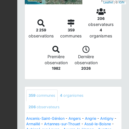
Nombre d'observa
Leaflet
| ©
IGN
206
observateurs
2 259
359
4
observations
communes
organismes
Première
Dernière
observation
observation
1982
2026
359
communes
4
organismes
206
observateurs
Ancenis-Saint-Géréon
-
Angers
-
Angrie
-
Antigny
-
Armaillé
-
Artannes-sur-Thouet
-
Assé-le-Boisne
-