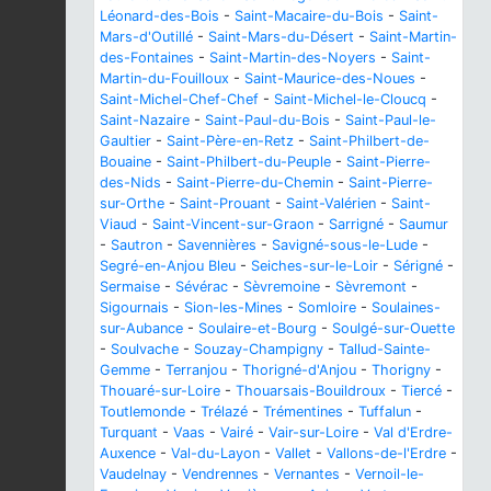
Léonard-des-Bois
-
Saint-Macaire-du-Bois
-
Saint-
Mars-d'Outillé
-
Saint-Mars-du-Désert
-
Saint-Martin-
des-Fontaines
-
Saint-Martin-des-Noyers
-
Saint-
Martin-du-Fouilloux
-
Saint-Maurice-des-Noues
-
Saint-Michel-Chef-Chef
-
Saint-Michel-le-Cloucq
-
Saint-Nazaire
-
Saint-Paul-du-Bois
-
Saint-Paul-le-
Gaultier
-
Saint-Père-en-Retz
-
Saint-Philbert-de-
Bouaine
-
Saint-Philbert-du-Peuple
-
Saint-Pierre-
des-Nids
-
Saint-Pierre-du-Chemin
-
Saint-Pierre-
sur-Orthe
-
Saint-Prouant
-
Saint-Valérien
-
Saint-
Viaud
-
Saint-Vincent-sur-Graon
-
Sarrigné
-
Saumur
-
Sautron
-
Savennières
-
Savigné-sous-le-Lude
-
Segré-en-Anjou Bleu
-
Seiches-sur-le-Loir
-
Sérigné
-
Sermaise
-
Sévérac
-
Sèvremoine
-
Sèvremont
-
Sigournais
-
Sion-les-Mines
-
Somloire
-
Soulaines-
sur-Aubance
-
Soulaire-et-Bourg
-
Soulgé-sur-Ouette
-
Soulvache
-
Souzay-Champigny
-
Tallud-Sainte-
Gemme
-
Terranjou
-
Thorigné-d'Anjou
-
Thorigny
-
Thouaré-sur-Loire
-
Thouarsais-Bouildroux
-
Tiercé
-
Toutlemonde
-
Trélazé
-
Trémentines
-
Tuffalun
-
Turquant
-
Vaas
-
Vairé
-
Vair-sur-Loire
-
Val d'Erdre-
Auxence
-
Val-du-Layon
-
Vallet
-
Vallons-de-l'Erdre
-
Vaudelnay
-
Vendrennes
-
Vernantes
-
Vernoil-le-