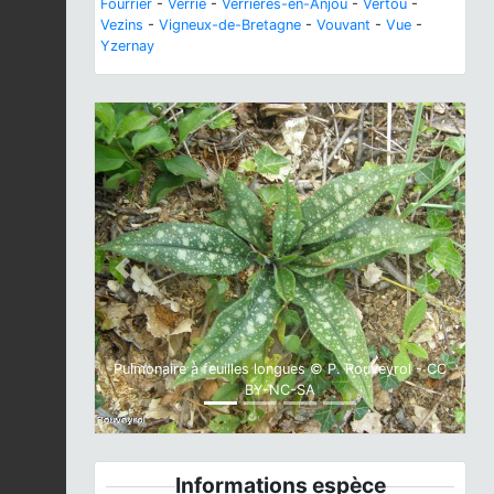
Fourrier
-
Verrie
-
Verrières-en-Anjou
-
Vertou
-
Vezins
-
Vigneux-de-Bretagne
-
Vouvant
-
Vue
-
Yzernay
Previous
Next
Pulmonaire à feuilles longues © P. Rouveyrol - CC
BY-NC-SA
Informations espèce