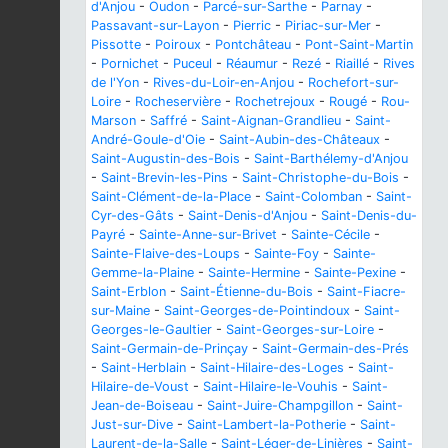
d'Anjou
-
Oudon
-
Parcé-sur-Sarthe
-
Parnay
-
Passavant-sur-Layon
-
Pierric
-
Piriac-sur-Mer
-
Pissotte
-
Poiroux
-
Pontchâteau
-
Pont-Saint-Martin
-
Pornichet
-
Puceul
-
Réaumur
-
Rezé
-
Riaillé
-
Rives
de l'Yon
-
Rives-du-Loir-en-Anjou
-
Rochefort-sur-
Loire
-
Rocheservière
-
Rochetrejoux
-
Rougé
-
Rou-
Marson
-
Saffré
-
Saint-Aignan-Grandlieu
-
Saint-
André-Goule-d'Oie
-
Saint-Aubin-des-Châteaux
-
Saint-Augustin-des-Bois
-
Saint-Barthélemy-d'Anjou
-
Saint-Brevin-les-Pins
-
Saint-Christophe-du-Bois
-
Saint-Clément-de-la-Place
-
Saint-Colomban
-
Saint-
Cyr-des-Gâts
-
Saint-Denis-d'Anjou
-
Saint-Denis-du-
Payré
-
Sainte-Anne-sur-Brivet
-
Sainte-Cécile
-
Sainte-Flaive-des-Loups
-
Sainte-Foy
-
Sainte-
Gemme-la-Plaine
-
Sainte-Hermine
-
Sainte-Pexine
-
Saint-Erblon
-
Saint-Étienne-du-Bois
-
Saint-Fiacre-
sur-Maine
-
Saint-Georges-de-Pointindoux
-
Saint-
Georges-le-Gaultier
-
Saint-Georges-sur-Loire
-
Saint-Germain-de-Prinçay
-
Saint-Germain-des-Prés
-
Saint-Herblain
-
Saint-Hilaire-des-Loges
-
Saint-
Hilaire-de-Voust
-
Saint-Hilaire-le-Vouhis
-
Saint-
Jean-de-Boiseau
-
Saint-Juire-Champgillon
-
Saint-
Just-sur-Dive
-
Saint-Lambert-la-Potherie
-
Saint-
Laurent-de-la-Salle
-
Saint-Léger-de-Linières
-
Saint-