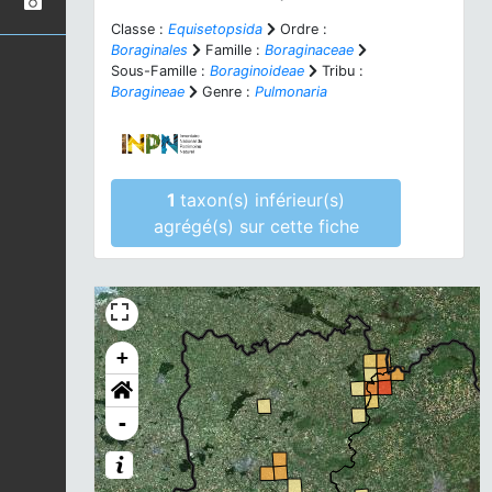
Classe :
Equisetopsida
Ordre :
Boraginales
Famille :
Boraginaceae
Sous-Famille :
Boraginoideae
Tribu :
Boragineae
Genre :
Pulmonaria
1
taxon(s) inférieur(s)
agrégé(s) sur cette fiche
+
-