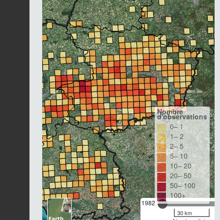
Nombre
d'observations
0– 1
1– 2
2– 5
5– 10
10– 20
20– 50
50– 100
100+
1982
30 km