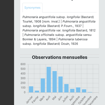
Synonymes
Pulmonaria angustifolia
subsp.
longifolia
(Bastard)
Tourlet, 1908 [nom. inval.] |
Pulmonaria angustifolia
subsp.
longifolia
(Bastard) P.Fourn., 1937 |
Pulmonaria angustifolia
var.
longifolia
Bastard, 1812
|
Pulmonaria officinalis
subsp.
angustifolia
sensu
Bonnier & Layens, 1894 |
Pulmonaria tuberosa
subsp.
longifolia
(Bastard) Douin, 1926
Observations mensuelles