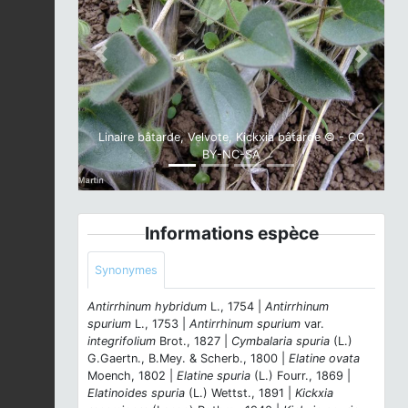
Previous
Next
Linaire bâtarde, Velvote, Kickxia bâtarde © - CC
BY-NC-SA
Informations espèce
Synonymes
Antirrhinum hybridum
L., 1754 |
Antirrhinum
spurium
L., 1753 |
Antirrhinum spurium
var.
integrifolium
Brot., 1827 |
Cymbalaria spuria
(L.)
G.Gaertn., B.Mey. & Scherb., 1800 |
Elatine ovata
Moench, 1802 |
Elatine spuria
(L.) Fourr., 1869 |
Elatinoides spuria
(L.) Wettst., 1891 |
Kickxia