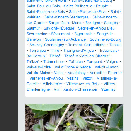
Saint-Michel-en-l'Herm
-
Saint-Michel-le-Cloucq
-
Saint-Paul-du-Bois
-
Saint-Philbert-du-Peuple
-
Saint-Pierre-des-Bois
-
Saint-Pierre-sur-Erve
-
Saint-
Valérien
-
Saint-Vincent-Sterlanges
-
Saint-Vincent-
sur-Graon
-
Sargé-lès-le-Mans
-
Sarrigné
-
Saulges
-
Saumur
-
Savigné-l'Évêque
-
Segré-en-Anjou Bleu
-
Sèvremoine
-
Sèvremont
-
Sigournais
-
Sougé-le-
Ganelon
-
Soulaines-sur-Aubance
-
Soulaire-et-Bourg
-
Souzay-Champigny
-
Talmont-Saint-Hilaire
-
Tennie
-
Terranjou
-
Thiré
-
Thorigné-d'Anjou
-
Thouarsais-
Bouildroux
-
Tiercé
-
Torcé-Viviers-en-Charnie
-
Trélazé
-
Trémentines
-
Tuffalun
-
Turquant
-
Vaiges
-
Vair-sur-Loire
-
Val d'Erdre-Auxence
-
Val-du-Layon
-
Val-du-Maine
-
Vallet
-
Vaudelnay
-
Vernoil-le-Fourrier
-
Verrières-en-Anjou
-
Vezins
-
Vezot
-
Villaines-la-
Carelle
-
Villebernier
-
Villeneuve-en-Retz
-
Villiers-
Charlemagne
-
Vix
-
Xanton-Chassenon
-
Yzernay