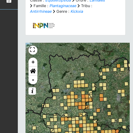
Classe :
Equisetopsida
Ordre :
Lamiales
Famille :
Plantaginaceae
Tribu :
Antirrhineae
Genre :
Kickxia
+
-