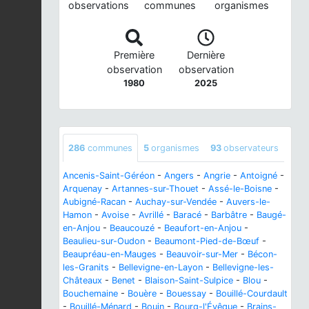
observations
communes
organismes
Première
Dernière
observation
observation
1980
2025
286
communes
5
organismes
93
observateurs
Ancenis-Saint-Géréon
-
Angers
-
Angrie
-
Antoigné
-
Arquenay
-
Artannes-sur-Thouet
-
Assé-le-Boisne
-
Aubigné-Racan
-
Auchay-sur-Vendée
-
Auvers-le-
Hamon
-
Avoise
-
Avrillé
-
Baracé
-
Barbâtre
-
Baugé-
en-Anjou
-
Beaucouzé
-
Beaufort-en-Anjou
-
Beaulieu-sur-Oudon
-
Beaumont-Pied-de-Bœuf
-
Beaupréau-en-Mauges
-
Beauvoir-sur-Mer
-
Bécon-
les-Granits
-
Bellevigne-en-Layon
-
Bellevigne-les-
Châteaux
-
Benet
-
Blaison-Saint-Sulpice
-
Blou
-
Bouchemaine
-
Bouère
-
Bouessay
-
Bouillé-Courdault
-
Bouillé-Ménard
-
Bouin
-
Bourg-l'Évêque
-
Brains-