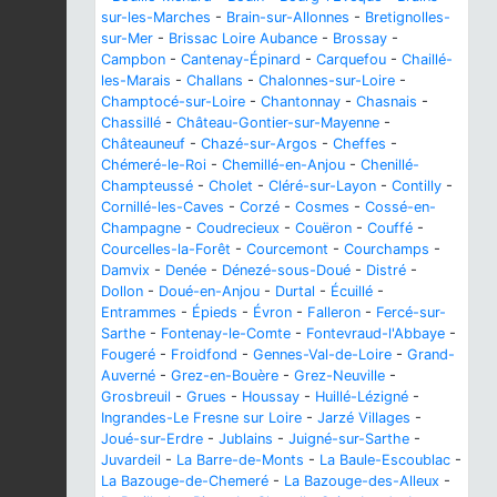
sur-les-Marches
-
Brain-sur-Allonnes
-
Bretignolles-
sur-Mer
-
Brissac Loire Aubance
-
Brossay
-
Campbon
-
Cantenay-Épinard
-
Carquefou
-
Chaillé-
les-Marais
-
Challans
-
Chalonnes-sur-Loire
-
Champtocé-sur-Loire
-
Chantonnay
-
Chasnais
-
Chassillé
-
Château-Gontier-sur-Mayenne
-
Châteauneuf
-
Chazé-sur-Argos
-
Cheffes
-
Chémeré-le-Roi
-
Chemillé-en-Anjou
-
Chenillé-
Champteussé
-
Cholet
-
Cléré-sur-Layon
-
Contilly
-
Cornillé-les-Caves
-
Corzé
-
Cosmes
-
Cossé-en-
Champagne
-
Coudrecieux
-
Couëron
-
Couffé
-
Courcelles-la-Forêt
-
Courcemont
-
Courchamps
-
Damvix
-
Denée
-
Dénezé-sous-Doué
-
Distré
-
Dollon
-
Doué-en-Anjou
-
Durtal
-
Écuillé
-
Entrammes
-
Épieds
-
Évron
-
Falleron
-
Fercé-sur-
Sarthe
-
Fontenay-le-Comte
-
Fontevraud-l'Abbaye
-
Fougeré
-
Froidfond
-
Gennes-Val-de-Loire
-
Grand-
Auverné
-
Grez-en-Bouère
-
Grez-Neuville
-
Grosbreuil
-
Grues
-
Houssay
-
Huillé-Lézigné
-
Ingrandes-Le Fresne sur Loire
-
Jarzé Villages
-
Joué-sur-Erdre
-
Jublains
-
Juigné-sur-Sarthe
-
Juvardeil
-
La Barre-de-Monts
-
La Baule-Escoublac
-
La Bazouge-de-Chemeré
-
La Bazouge-des-Alleux
-