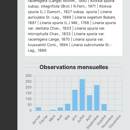
racemigera
(Lange) Rothm., 1940 |
Kickxia spuria
subsp.
integrifolia
(Brot.) R.Fern., 1971 |
Kickxia
spuria
(L.) Dumort., 1827 subsp.
spuria
|
Linaria
auriculata
St.-Lag., 1889 |
Linaria segetum
Bubani,
1897 |
Linaria spuria
(L.) Mill., 1768 |
Linaria spuria
var.
dentata
Chav., 1833 |
Linaria spuria
var.
microphylla
Chav., 1833 |
Linaria spuria
var.
racemigera
Lange, 1870 |
Linaria spuria
var.
toussaintii
Corb., 1894 |
Linaria subrotunda
St.-
Lag., 1889
Observations mensuelles