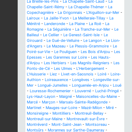
La Breille-les-Pins
-
La Chapelle-Saint-Laud
-
La
Chapelle-Saint-Rémy
-
La Chapelle-Thémer
-
La
Copechagnière
-
La Grigonnais
-
L'Aiguillon-sur-Mer
-
Lairoux
-
La Jaille-Yvon
-
La Meilleraie-Tillay
-
La
Ménitré
-
Landeronde
-
La Plaine
-
La Roë
-
La
Romagne
-
La Séguinière
-
La Tranche-sur-Mer
-
Le
Bailleul
-
Le Cellier
-
Le Genest-Saint-Isle
-
Le
Girouard
-
Le Gué-de-Velluire
-
Le Langon
-
Le Lion-
d'Angers
-
Le Mazeau
-
Le Plessis-Grammoire
-
Le
Poiré-sur-Vie
-
Le Pouliguen
-
Les Bois d'Anjou
-
Les
Epesses
-
Les Garennes sur Loire
-
Les Hauts-
d'Anjou
-
Les Herbiers
-
Les Magnils-Reigniers
-
Les
Ponts-de-Cé
-
Les Ulmes
-
L'Herbergement
-
L'Huisserie
-
Liez
-
Livet-en-Saosnois
-
Loiré
-
Loire-
Authion
-
Loireauxence
-
Longèves
-
Longeville-sur-
Mer
-
Longué-Jumelles
-
Longuenée-en-Anjou
-
Loué
-
Louresse-Rochemenier
-
Louverné
-
Luché-Pringé
-
Lys-Haut-Layon
-
Maigné
-
Maisoncelles-du-Maine
-
Marcé
-
Marçon
-
Marsais-Sainte-Radégonde
-
Martinet
-
Mauges-sur-Loire
-
Mazé-Milon
-
Miré
-
Monsireigne
-
Montilliers
-
Montreuil-Bellay
-
Montreuil-sur-Maine
-
Montrevault-sur-Èvre
-
Montréverd
-
Mont-Saint-Jean
-
Montsoreau
-
Montsûrs
-
Morannes sur Sarthe-Daumeray
-