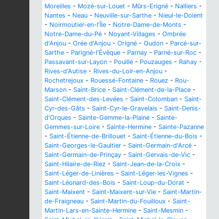
Moreilles
-
Mozé-sur-Louet
-
Mûrs-Erigné
-
Nalliers
-
Nantes
-
Neau
-
Neuville-sur-Sarthe
-
Nieul-le-Dolent
-
Noirmoutier-en-l'Île
-
Notre-Dame-de-Monts
-
Notre-Dame-du-Pé
-
Noyant-Villages
-
Ombrée
d'Anjou
-
Orée d'Anjou
-
Origné
-
Oudon
-
Parcé-sur-
Sarthe
-
Parigné-l'Évêque
-
Parnay
-
Parné-sur-Roc
-
Passavant-sur-Layon
-
Pouillé
-
Pouzauges
-
Rahay
-
Rives-d'Autise
-
Rives-du-Loir-en-Anjou
-
Rochetrejoux
-
Rouessé-Fontaine
-
Rouez
-
Rou-
Marson
-
Saint-Brice
-
Saint-Clément-de-la-Place
-
Saint-Clément-des-Levées
-
Saint-Colomban
-
Saint-
Cyr-des-Gâts
-
Saint-Cyr-le-Gravelais
-
Saint-Denis-
d'Orques
-
Sainte-Gemme-la-Plaine
-
Sainte-
Gemmes-sur-Loire
-
Sainte-Hermine
-
Sainte-Pazanne
-
Saint-Étienne-de-Brillouet
-
Saint-Étienne-du-Bois
-
Saint-Georges-le-Gaultier
-
Saint-Germain-d'Arcé
-
Saint-Germain-de-Prinçay
-
Saint-Gervais-de-Vic
-
Saint-Hilaire-de-Riez
-
Saint-Jean-de-la-Croix
-
Saint-Léger-de-Linières
-
Saint-Léger-les-Vignes
-
Saint-Léonard-des-Bois
-
Saint-Loup-du-Dorat
-
Saint-Maixent
-
Saint-Maixent-sur-Vie
-
Saint-Martin-
de-Fraigneau
-
Saint-Martin-du-Fouilloux
-
Saint-
Martin-Lars-en-Sainte-Hermine
-
Saint-Mesmin
-