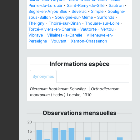
Pierre-du-Lorouër
-
Saint-Rémy-de-Sillé
-
Sautron
-
Segré-en-Anjou Bleu
-
Sévérac
-
Simplé
-
Souligné-
sous-Ballon
-
Souvigné-sur-Même
-
Surfonds
-
Théligny
-
Thoiré-sur-Dinan
-
Thouaré-sur-Loire
-
Torcé-Viviers-en-Charnie
-
Vautorte
-
Vertou
-
Vibraye
-
Villaines-la-Carelle
-
Villeneuve-en-
Perseigne
-
Vouvant
-
Xanton-Chassenon
Informations espèce
Synonymes
Dicranum hostianum
Schwägr. |
Orthodicranum
montanum
(Hedw.) Loeske, 1910
Observations mensuelles