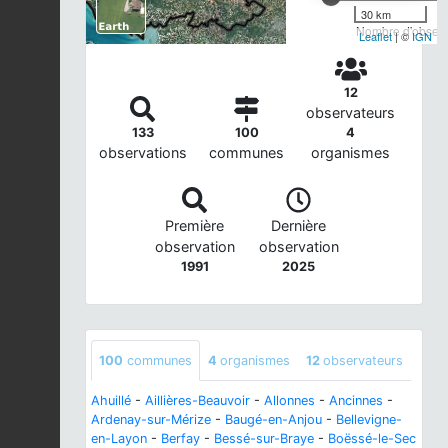
30 km
Nombre d'observa
Leaflet
| ©
IGN
12
observateurs
133
100
4
observations
communes
organismes
Première
Dernière
observation
observation
1991
2025
100
communes
4
organismes
12
observateurs
Ahuillé
-
Aillières-Beauvoir
-
Allonnes
-
Ancinnes
-
Ardenay-sur-Mérize
-
Baugé-en-Anjou
-
Bellevigne-
en-Layon
-
Berfay
-
Bessé-sur-Braye
-
Boëssé-le-Sec