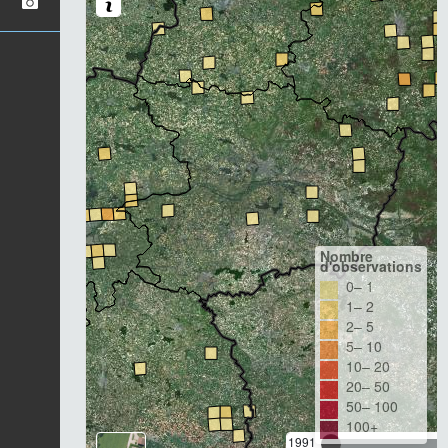
Nombre
d'observations
0– 1
1– 2
2– 5
5– 10
10– 20
20– 50
50– 100
100+
1991