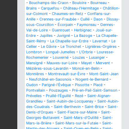
-
Bouchamps-lès-Craon
-
Bouloire
-
Bourneau
-
Brains
-
Carquefou
-
Château-l'Hermitage
-
Châtillon-
sur-Colmont
-
Chaumes-en-Retz
-
Conflans-sur-
Anille
-
Crennes-sur-Fraubée
-
Cuillé
-
Daon
-
Dissay-
sous-Courcillon
-
Écorpain
-
Faymoreau
-
Gennes-
Val-de-Loire
-
Guenrouet
-
Herbignac
-
Joué-sur-
Erdre
-
Jupilles
-
Juvigné
-
La Bazoge
-
La Chapelle-
Saint-Rémy
-
La Chapelle-sur-Erdre
-
Lavernat
-
Le
Cellier
-
Le Gâvre
-
Le Tronchet
-
Lignières-Orgères
-
Lombron
-
Longué-Jumelles
-
L'Orbrie
-
Louresse-
Rochemenier
-
Louverné
-
Louzes
-
Lusanger
-
Mansigné
-
Mauves-sur-Loire
-
Mayet
-
Mervent
-
Mézières-sous-Lavardin
-
Moncé-en-Belin
-
Monnières
-
Montrevault-sur-Èvre
-
Mont-Saint-Jean
-
Neufchâtel-en-Saosnois
-
Nogent-le-Bernard
-
Oudon
-
Parigné-l'Évêque
-
Pissotte
-
Placé
-
Pontvallain
-
Pouzauges
-
Pré-en-Pail-Saint-Samson
-
Prévelles
-
Pruillé-l'Éguillé
-
Rezé
-
Saint-Aignan-
Grandlieu
-
Saint-Aubin-de-Locquenay
-
Saint-Aubin-
des-Coudrais
-
Saint-Berthevin
-
Saint-Brice
-
Saint-
Denis-d'Orques
-
Saint-Fiacre-sur-Maine
-
Saint-
Georges-Buttavent
-
Saint-Mars-d'Outillé
-
Saint-
Mars-la-Brière
-
Saint-Mars-sur-la-Futaie
-
Saint-
Martin-des-Noyers
-
Saint-Ouen-en-Belin
-
Saint-