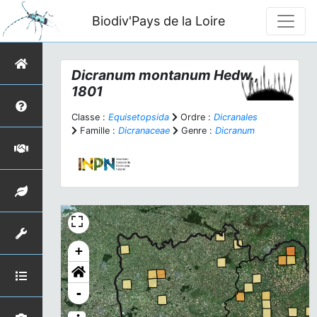
Biodiv'Pays de la Loire
Dicranum montanum
Hedw.,
1801
Classe :
Equisetopsida
Ordre :
Dicranales
Famille :
Dicranaceae
Genre :
Dicranum
+
-