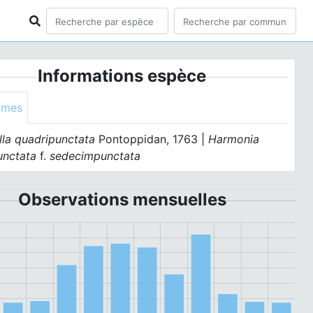
Informations espèce
ymes
lla quadripunctata
Pontoppidan, 1763 |
Harmonia
unctata
f.
sedecimpunctata
Observations mensuelles