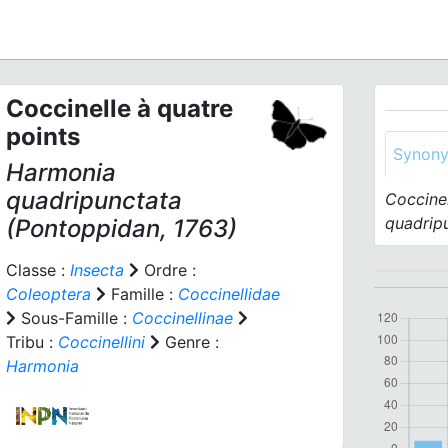
Coccinelle à quatre
points
Synon
Harmonia
quadripunctata
Coccine
quadrip
(Pontoppidan, 1763)
Classe :
Insecta
Ordre :
Coleoptera
Famille :
Coccinellidae
Sous-Famille :
Coccinellinae
Tribu :
Coccinellini
Genre :
Harmonia