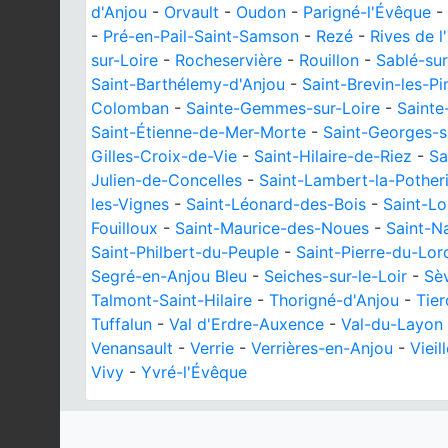
d'Anjou
-
Orvault
-
Oudon
-
Parigné-l'Évêque
-
-
Pré-en-Pail-Saint-Samson
-
Rezé
-
Rives de l
sur-Loire
-
Rocheservière
-
Rouillon
-
Sablé-sur
Saint-Barthélemy-d'Anjou
-
Saint-Brevin-les-Pi
Colomban
-
Sainte-Gemmes-sur-Loire
-
Sainte
Saint-Étienne-de-Mer-Morte
-
Saint-Georges-s
Gilles-Croix-de-Vie
-
Saint-Hilaire-de-Riez
-
Sa
Julien-de-Concelles
-
Saint-Lambert-la-Pother
les-Vignes
-
Saint-Léonard-des-Bois
-
Saint-Lo
Fouilloux
-
Saint-Maurice-des-Noues
-
Saint-N
Saint-Philbert-du-Peuple
-
Saint-Pierre-du-Lor
Segré-en-Anjou Bleu
-
Seiches-sur-le-Loir
-
Sè
Talmont-Saint-Hilaire
-
Thorigné-d'Anjou
-
Tier
Tuffalun
-
Val d'Erdre-Auxence
-
Val-du-Layon
Venansault
-
Verrie
-
Verrières-en-Anjou
-
Vieil
Vivy
-
Yvré-l'Évêque