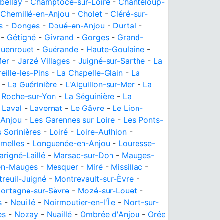
bellay
-
Champtocé-sur-Loire
-
Chanteloup-
-
Chemillé-en-Anjou
-
Cholet
-
Cléré-sur-
s
-
Donges
-
Doué-en-Anjou
-
Durtal
-
-
Gétigné
-
Givrand
-
Gorges
-
Grand-
uenrouet
-
Guérande
-
Haute-Goulaine
-
Mer
-
Jarzé Villages
-
Juigné-sur-Sarthe
-
La
eille-les-Pins
-
La Chapelle-Glain
-
La
-
La Guérinière
-
L'Aiguillon-sur-Mer
-
La
 Roche-sur-Yon
-
La Séguinière
-
La
-
Laval
-
Lavernat
-
Le Gâvre
-
Le Lion-
'Anjou
-
Les Garennes sur Loire
-
Les Ponts-
 Sorinières
-
Loiré
-
Loire-Authion
-
melles
-
Longuenée-en-Anjou
-
Louresse-
arigné-Laillé
-
Marsac-sur-Don
-
Mauges-
en-Mauges
-
Mesquer
-
Miré
-
Missillac
-
reuil-Juigné
-
Montrevault-sur-Èvre
-
ortagne-sur-Sèvre
-
Mozé-sur-Louet
-
s
-
Neuillé
-
Noirmoutier-en-l'Île
-
Nort-sur-
es
-
Nozay
-
Nuaillé
-
Ombrée d'Anjou
-
Orée