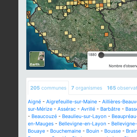
1880
Nombre d'observa
205
communes
7
organismes
165
observa
Aigné
-
Aigrefeuille-sur-Maine
-
Aillières-Beauv
sur-Mérize
-
Assérac
-
Avrillé
-
Barbâtre
-
Bass
-
Beaucouzé
-
Beaulieu-sur-Layon
-
Beaupréau
en-Mauges
-
Bellevigne-en-Layon
-
Bellevigne
Bouaye
-
Bouchemaine
-
Bouin
-
Bousse
-
Brai