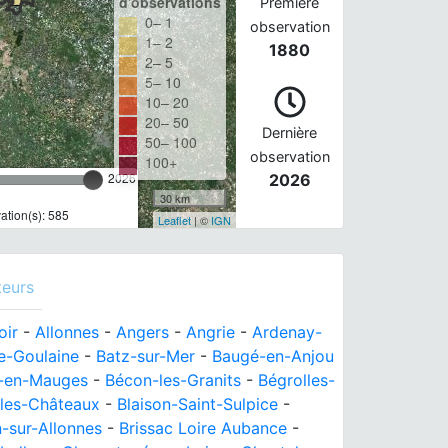
d'observations
Première
0– 1
observation
1– 2
1880
2– 5
5– 10
10– 20
20– 50
Dernière
50– 100
observation
100+
2026
2026
30 km
tion(s): 585
Leaflet
| ©
IGN
teurs
oir
-
Allonnes
-
Angers
-
Angrie
-
Ardenay-
e-Goulaine
-
Batz-sur-Mer
-
Baugé-en-Anjou
-en-Mauges
-
Bécon-les-Granits
-
Bégrolles-
-les-Châteaux
-
Blaison-Saint-Sulpice
-
n-sur-Allonnes
-
Brissac Loire Aubance
-