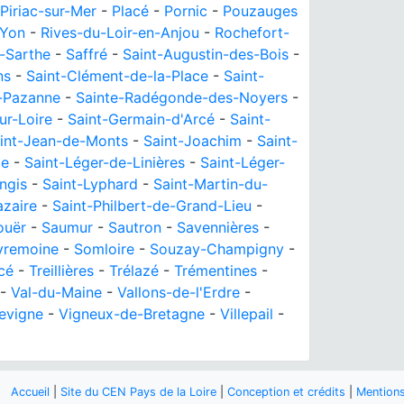
Piriac-sur-Mer
-
Placé
-
Pornic
-
Pouzauges
'Yon
-
Rives-du-Loir-en-Anjou
-
Rochefort-
-Sarthe
-
Saffré
-
Saint-Augustin-des-Bois
-
ns
-
Saint-Clément-de-la-Place
-
Saint-
-Pazanne
-
Sainte-Radégonde-des-Noyers
-
ur-Loire
-
Saint-Germain-d'Arcé
-
Saint-
int-Jean-de-Monts
-
Saint-Joachim
-
Saint-
ie
-
Saint-Léger-de-Linières
-
Saint-Léger-
ngis
-
Saint-Lyphard
-
Saint-Martin-du-
azaire
-
Saint-Philbert-de-Grand-Lieu
-
ouër
-
Saumur
-
Sautron
-
Savennières
-
vremoine
-
Somloire
-
Souzay-Champigny
-
cé
-
Treillières
-
Trélazé
-
Trémentines
-
-
Val-du-Maine
-
Vallons-de-l'Erdre
-
levigne
-
Vigneux-de-Bretagne
-
Villepail
-
Accueil
|
Site du CEN Pays de la Loire
|
Conception et crédits
|
Mentions