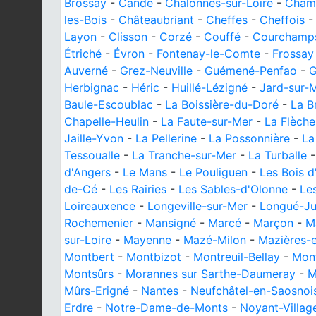
Brossay
-
Candé
-
Chalonnes-sur-Loire
-
Cham
les-Bois
-
Châteaubriant
-
Cheffes
-
Cheffois
Layon
-
Clisson
-
Corzé
-
Couffé
-
Courchamp
Étriché
-
Évron
-
Fontenay-le-Comte
-
Frossay
Auverné
-
Grez-Neuville
-
Guémené-Penfao
-
G
Herbignac
-
Héric
-
Huillé-Lézigné
-
Jard-sur-
Baule-Escoublac
-
La Boissière-du-Doré
-
La Br
Chapelle-Heulin
-
La Faute-sur-Mer
-
La Flèche
Jaille-Yvon
-
La Pellerine
-
La Possonnière
-
La
Tessoualle
-
La Tranche-sur-Mer
-
La Turballe
d'Angers
-
Le Mans
-
Le Pouliguen
-
Les Bois d
de-Cé
-
Les Rairies
-
Les Sables-d'Olonne
-
Les
Loireauxence
-
Longeville-sur-Mer
-
Longué-Ju
Rochemenier
-
Mansigné
-
Marcé
-
Marçon
-
M
sur-Loire
-
Mayenne
-
Mazé-Milon
-
Mazières-
Montbert
-
Montbizot
-
Montreuil-Bellay
-
Mont
Montsûrs
-
Morannes sur Sarthe-Daumeray
-
M
Mûrs-Erigné
-
Nantes
-
Neufchâtel-en-Saosnoi
Erdre
-
Notre-Dame-de-Monts
-
Noyant-Villag