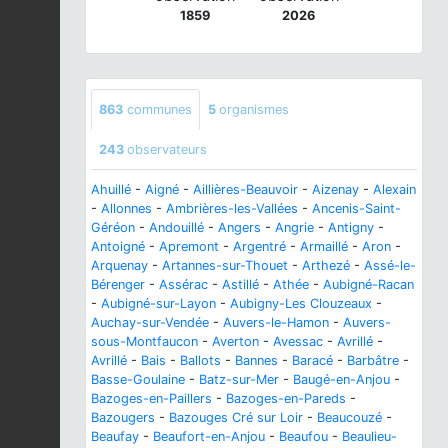
1859
2026
863
communes
5
organismes
243
observateurs
Ahuillé
-
Aigné
-
Aillières-Beauvoir
-
Aizenay
-
Alexain
-
Allonnes
-
Ambrières-les-Vallées
-
Ancenis-Saint-
Géréon
-
Andouillé
-
Angers
-
Angrie
-
Antigny
-
Antoigné
-
Apremont
-
Argentré
-
Armaillé
-
Aron
-
Arquenay
-
Artannes-sur-Thouet
-
Arthezé
-
Assé-le-
Bérenger
-
Assérac
-
Astillé
-
Athée
-
Aubigné-Racan
-
Aubigné-sur-Layon
-
Aubigny-Les Clouzeaux
-
Auchay-sur-Vendée
-
Auvers-le-Hamon
-
Auvers-
sous-Montfaucon
-
Averton
-
Avessac
-
Avrillé
-
Avrillé
-
Bais
-
Ballots
-
Bannes
-
Baracé
-
Barbâtre
-
Basse-Goulaine
-
Batz-sur-Mer
-
Baugé-en-Anjou
-
Bazoges-en-Paillers
-
Bazoges-en-Pareds
-
Bazougers
-
Bazouges Cré sur Loir
-
Beaucouzé
-
Beaufay
-
Beaufort-en-Anjou
-
Beaufou
-
Beaulieu-