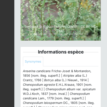
Previous
Next
Senousse © R. Dupré MNHN/CBNBP - CC BY-NC-
SA
Informations espèce
Synonymes
Anserina candicans
Friche-Joset & Montandon,
1856 [nom. illeg. superfl.] |
Atriplex alba
(L.)
Crantz, 1766 |
Botrys alba
(L.) Nieuwl., 1914 |
Chenopodium agreste
E.H.L.Krause, 1901 [nom.
illeg. superfl.] |
Chenopodium album
var.
spicatum
W.D.J.Koch, 1837 [nom. inval.] |
Chenopodium
candicans
Lam., 1779 [nom. illeg. superfl.] |
Chenopodium leiospermum
DC., 1805 [nom. illeg.