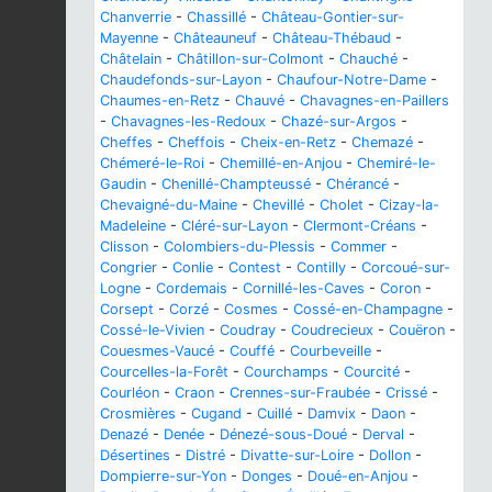
Chanverrie
-
Chassillé
-
Château-Gontier-sur-
Mayenne
-
Châteauneuf
-
Château-Thébaud
-
Châtelain
-
Châtillon-sur-Colmont
-
Chauché
-
Chaudefonds-sur-Layon
-
Chaufour-Notre-Dame
-
Chaumes-en-Retz
-
Chauvé
-
Chavagnes-en-Paillers
-
Chavagnes-les-Redoux
-
Chazé-sur-Argos
-
Cheffes
-
Cheffois
-
Cheix-en-Retz
-
Chemazé
-
Chémeré-le-Roi
-
Chemillé-en-Anjou
-
Chemiré-le-
Gaudin
-
Chenillé-Champteussé
-
Chérancé
-
Chevaigné-du-Maine
-
Chevillé
-
Cholet
-
Cizay-la-
Madeleine
-
Cléré-sur-Layon
-
Clermont-Créans
-
Clisson
-
Colombiers-du-Plessis
-
Commer
-
Congrier
-
Conlie
-
Contest
-
Contilly
-
Corcoué-sur-
Logne
-
Cordemais
-
Cornillé-les-Caves
-
Coron
-
Corsept
-
Corzé
-
Cosmes
-
Cossé-en-Champagne
-
Cossé-le-Vivien
-
Coudray
-
Coudrecieux
-
Couëron
-
Couesmes-Vaucé
-
Couffé
-
Courbeveille
-
Courcelles-la-Forêt
-
Courchamps
-
Courcité
-
Courléon
-
Craon
-
Crennes-sur-Fraubée
-
Crissé
-
Crosmières
-
Cugand
-
Cuillé
-
Damvix
-
Daon
-
Denazé
-
Denée
-
Dénezé-sous-Doué
-
Derval
-
Désertines
-
Distré
-
Divatte-sur-Loire
-
Dollon
-
Dompierre-sur-Yon
-
Donges
-
Doué-en-Anjou
-