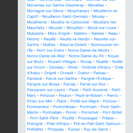
Morannes sur Sarthe-Daumeray
-
Moreilles
-
Mortagne-sur-Sèvre
-
Mouchamps
-
Mouilleron-le-
Captif
-
Mouilleron-Saint-Germain
-
Moulay
-
Mouliherne
-
Moulins-le-Carbonnel
-
Moutiers-les-
Mauxfaits
-
Mouzeil
-
Mouzillon
-
Mozé-sur-Louet
-
Mulsanne
-
Mûrs-Erigné
-
Nalliers
-
Nantes
-
Neau
-
Nesmy
-
Neuillé
-
Neuilly-le-Vendin
-
Neuville-sur-
Sarthe
-
Niafles
-
Nieul-le-Dolent
-
Noirmoutier-en-
l'Île
-
Nort-sur-Erdre
-
Notre-Dame-de-Monts
-
Notre-Dame-de-Riez
-
Notre-Dame-du-Pé
-
Noyal-
sur-Brutz
-
Noyant-Villages
-
Nozay
-
Nuaillé
-
Nuillé-
sur-Vicoin
-
Oisseau
-
Olivet
-
Ombrée d'Anjou
-
Orée
d'Anjou
-
Origné
-
Orvault
-
Oudon
-
Palluau
-
Pannecé
-
Parcé-sur-Sarthe
-
Parigné-l'Évêque
-
Parigné-sur-Braye
-
Parnay
-
Parné-sur-Roc
-
Passavant-sur-Layon
-
Paulx
-
Petit-Auverné
-
Petit-
Mars
-
Petosse
-
Peuton
-
Pezé-le-Robert
-
Pierric
-
Piriac-sur-Mer
-
Placé
-
Poillé-sur-Vègre
-
Poiroux
-
Pommerieux
-
Pontchâteau
-
Pontmain
-
Pont-Saint-
Martin
-
Pontvallain
-
Pornic
-
Pornichet
-
Port-Brillet
-
Port-Saint-Père
-
Pouillé
-
Pouzauges
-
Préaux
-
Précigné
-
Prée-d'Anjou
-
Pré-en-Pail-Saint-Samson
-
Préfailles
-
Prinquiau
-
Puceul
-
Puy-de-Serre
-