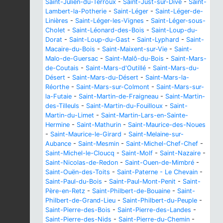
Saint-Julien-du-Terroux
-
Saint-Just-sur-Dive
-
Saint-
Lambert-la-Potherie
-
Saint-Léger
-
Saint-Léger-de-
Linières
-
Saint-Léger-les-Vignes
-
Saint-Léger-sous-
Cholet
-
Saint-Léonard-des-Bois
-
Saint-Loup-du-
Dorat
-
Saint-Loup-du-Gast
-
Saint-Lyphard
-
Saint-
Macaire-du-Bois
-
Saint-Maixent-sur-Vie
-
Saint-
Malo-de-Guersac
-
Saint-Malô-du-Bois
-
Saint-Mars-
de-Coutais
-
Saint-Mars-d'Outillé
-
Saint-Mars-du-
Désert
-
Saint-Mars-du-Désert
-
Saint-Mars-la-
Réorthe
-
Saint-Mars-sur-Colmont
-
Saint-Mars-sur-
la-Futaie
-
Saint-Martin-de-Fraigneau
-
Saint-Martin-
des-Tilleuls
-
Saint-Martin-du-Fouilloux
-
Saint-
Martin-du-Limet
-
Saint-Martin-Lars-en-Sainte-
Hermine
-
Saint-Mathurin
-
Saint-Maurice-des-Noues
-
Saint-Maurice-le-Girard
-
Saint-Melaine-sur-
Aubance
-
Saint-Mesmin
-
Saint-Michel-Chef-Chef
-
Saint-Michel-le-Cloucq
-
Saint-Molf
-
Saint-Nazaire
-
Saint-Nicolas-de-Redon
-
Saint-Ouen-de-Mimbré
-
Saint-Ouën-des-Toits
-
Saint-Paterne - Le Chevain
-
Saint-Paul-du-Bois
-
Saint-Paul-Mont-Penit
-
Saint-
Père-en-Retz
-
Saint-Philbert-de-Bouaine
-
Saint-
Philbert-de-Grand-Lieu
-
Saint-Philbert-du-Peuple
-
Saint-Pierre-des-Bois
-
Saint-Pierre-des-Landes
-
Saint-Pierre-des-Nids
-
Saint-Pierre-du-Chemin
-