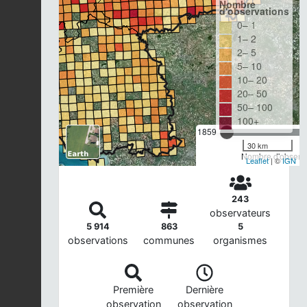
Nombre
d'observations
0– 1
1– 2
2– 5
5– 10
10– 20
20– 50
50– 100
100+
1859
30 km
Nombre d'observa
Leaflet
| ©
IGN
243
observateurs
5 914
863
5
observations
communes
organismes
Première
Dernière
observation
observation