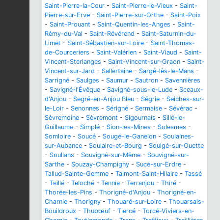
Saint-Pierre-la-Cour
-
Saint-Pierre-le-Vieux
-
Saint-
Pierre-sur-Erve
-
Saint-Pierre-sur-Orthe
-
Saint-Poix
-
Saint-Prouant
-
Saint-Quentin-les-Anges
-
Saint-
Rémy-du-Val
-
Saint-Révérend
-
Saint-Saturnin-du-
Limet
-
Saint-Sébastien-sur-Loire
-
Saint-Thomas-
de-Courceriers
-
Saint-Valérien
-
Saint-Viaud
-
Saint-
Vincent-Sterlanges
-
Saint-Vincent-sur-Graon
-
Saint-
Vincent-sur-Jard
-
Sallertaine
-
Sargé-lès-le-Mans
-
Sarrigné
-
Saulges
-
Saumur
-
Sautron
-
Savennières
-
Savigné-l'Évêque
-
Savigné-sous-le-Lude
-
Sceaux-
d'Anjou
-
Segré-en-Anjou Bleu
-
Ségrie
-
Seiches-sur-
le-Loir
-
Senonnes
-
Sérigné
-
Sermaise
-
Sévérac
-
Sèvremoine
-
Sèvremont
-
Sigournais
-
Sillé-le-
Guillaume
-
Simplé
-
Sion-les-Mines
-
Solesmes
-
Somloire
-
Soucé
-
Sougé-le-Ganelon
-
Soulaines-
sur-Aubance
-
Soulaire-et-Bourg
-
Soulgé-sur-Ouette
-
Soullans
-
Souvigné-sur-Même
-
Souvigné-sur-
Sarthe
-
Souzay-Champigny
-
Sucé-sur-Erdre
-
Tallud-Sainte-Gemme
-
Talmont-Saint-Hilaire
-
Tassé
-
Teillé
-
Teloché
-
Tennie
-
Terranjou
-
Thiré
-
Thorée-les-Pins
-
Thorigné-d'Anjou
-
Thorigné-en-
Charnie
-
Thorigny
-
Thouaré-sur-Loire
-
Thouarsais-
Bouildroux
-
Thubœuf
-
Tiercé
-
Torcé-Viviers-en-