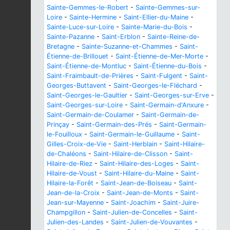
Sainte-Gemmes-le-Robert
-
Sainte-Gemmes-sur-
Loire
-
Sainte-Hermine
-
Saint-Ellier-du-Maine
-
Sainte-Luce-sur-Loire
-
Sainte-Marie-du-Bois
-
Sainte-Pazanne
-
Saint-Erblon
-
Sainte-Reine-de-
Bretagne
-
Sainte-Suzanne-et-Chammes
-
Saint-
Étienne-de-Brillouet
-
Saint-Étienne-de-Mer-Morte
-
Saint-Étienne-de-Montluc
-
Saint-Étienne-du-Bois
-
Saint-Fraimbault-de-Prières
-
Saint-Fulgent
-
Saint-
Georges-Buttavent
-
Saint-Georges-le-Fléchard
-
Saint-Georges-le-Gaultier
-
Saint-Georges-sur-Erve
-
Saint-Georges-sur-Loire
-
Saint-Germain-d'Anxure
-
Saint-Germain-de-Coulamer
-
Saint-Germain-de-
Prinçay
-
Saint-Germain-des-Prés
-
Saint-Germain-
le-Fouilloux
-
Saint-Germain-le-Guillaume
-
Saint-
Gilles-Croix-de-Vie
-
Saint-Herblain
-
Saint-Hilaire-
de-Chaléons
-
Saint-Hilaire-de-Clisson
-
Saint-
Hilaire-de-Riez
-
Saint-Hilaire-des-Loges
-
Saint-
Hilaire-de-Voust
-
Saint-Hilaire-du-Maine
-
Saint-
Hilaire-la-Forêt
-
Saint-Jean-de-Boiseau
-
Saint-
Jean-de-la-Croix
-
Saint-Jean-de-Monts
-
Saint-
Jean-sur-Mayenne
-
Saint-Joachim
-
Saint-Juire-
Champgillon
-
Saint-Julien-de-Concelles
-
Saint-
Julien-des-Landes
-
Saint-Julien-de-Vouvantes
-