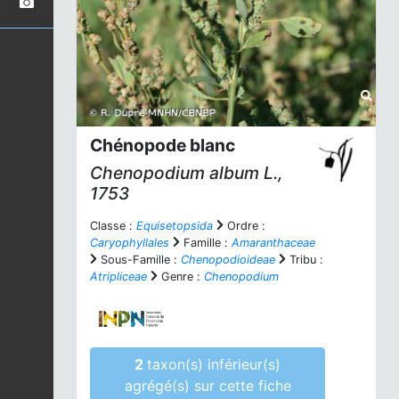
Chénopode blanc
Chenopodium album
L.,
1753
Classe :
Equisetopsida
Ordre :
Caryophyllales
Famille :
Amaranthaceae
Sous-Famille :
Chenopodioideae
Tribu :
Atripliceae
Genre :
Chenopodium
2
taxon(s) inférieur(s)
agrégé(s) sur cette fiche