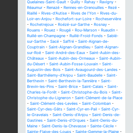
Quelaines-Saint-Gault
-
Quilly
-
Rahay
-
Ravigny
-
Réaumur
-
Renazé
-
Rennes-en-Grenouilles
-
Rezé
-
Riaillé
-
Rives-d'Autise
-
Rives de l'Yon
-
Rives-du-
Loir-en-Anjou
-
Rochefort-sur-Loire
-
Rocheservière
-
Rochetrejoux
-
Roézé-sur-Sarthe
-
Rosnay
-
Rouans
-
Rouez
-
Rougé
-
Rou-Marson
-
Ruaudin
-
Ruillé-en-Champagne
-
Ruillé-Froid-Fonds
-
Sablé-
sur-Sarthe
-
Sacé
-
Saffré
-
Saint-Aignan-de-
Couptrain
-
Saint-Aignan-Grandlieu
-
Saint-Aignan-
sur-Roë
-
Saint-André-des-Eaux
-
Saint-Aubin-des-
Châteaux
-
Saint-Aubin-des-Ormeaux
-
Saint-Aubin-
du-Désert
-
Saint-Aubin-Fosse-Louvain
-
Saint-
Augustin-des-Bois
-
Saint-Avaugourd-des-Landes
-
Saint-Barthélemy-d'Anjou
-
Saint-Baudelle
-
Saint-
Berthevin
-
Saint-Berthevin-la-Tannière
-
Saint-
Brevin-les-Pins
-
Saint-Brice
-
Saint-Calais
-
Saint-
Charles-la-Forêt
-
Saint-Christophe-du-Bois
-
Saint-
Christophe-du-Ligneron
-
Saint-Clément-de-la-Place
-
Saint-Clément-des-Levées
-
Saint-Colomban
-
Saint-Cyr-des-Gâts
-
Saint-Cyr-en-Pail
-
Saint-Cyr-
le-Gravelais
-
Saint-Denis-d'Anjou
-
Saint-Denis-de-
Gastines
-
Saint-Denis-d'Orques
-
Saint-Denis-du-
Maine
-
Saint-Denis-la-Chevasse
-
Sainte-Cécile
-
Sainte-Flaive-des-Loups
-
Sainte-Gemme-la-Plaine
-