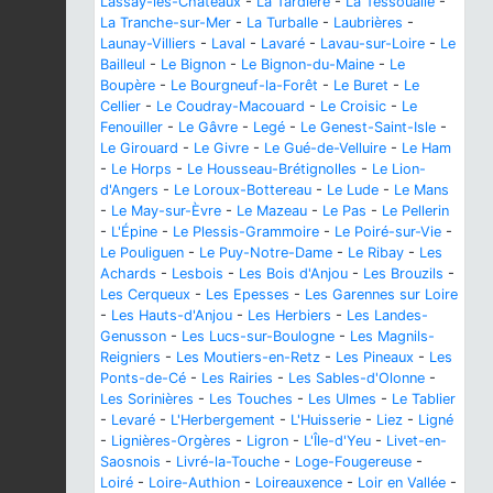
Lassay-les-Châteaux
-
La Tardière
-
La Tessoualle
-
La Tranche-sur-Mer
-
La Turballe
-
Laubrières
-
Launay-Villiers
-
Laval
-
Lavaré
-
Lavau-sur-Loire
-
Le
Bailleul
-
Le Bignon
-
Le Bignon-du-Maine
-
Le
Boupère
-
Le Bourgneuf-la-Forêt
-
Le Buret
-
Le
Cellier
-
Le Coudray-Macouard
-
Le Croisic
-
Le
Fenouiller
-
Le Gâvre
-
Legé
-
Le Genest-Saint-Isle
-
Le Girouard
-
Le Givre
-
Le Gué-de-Velluire
-
Le Ham
-
Le Horps
-
Le Housseau-Brétignolles
-
Le Lion-
d'Angers
-
Le Loroux-Bottereau
-
Le Lude
-
Le Mans
-
Le May-sur-Èvre
-
Le Mazeau
-
Le Pas
-
Le Pellerin
-
L'Épine
-
Le Plessis-Grammoire
-
Le Poiré-sur-Vie
-
Le Pouliguen
-
Le Puy-Notre-Dame
-
Le Ribay
-
Les
Achards
-
Lesbois
-
Les Bois d'Anjou
-
Les Brouzils
-
Les Cerqueux
-
Les Epesses
-
Les Garennes sur Loire
-
Les Hauts-d'Anjou
-
Les Herbiers
-
Les Landes-
Genusson
-
Les Lucs-sur-Boulogne
-
Les Magnils-
Reigniers
-
Les Moutiers-en-Retz
-
Les Pineaux
-
Les
Ponts-de-Cé
-
Les Rairies
-
Les Sables-d'Olonne
-
Les Sorinières
-
Les Touches
-
Les Ulmes
-
Le Tablier
-
Levaré
-
L'Herbergement
-
L'Huisserie
-
Liez
-
Ligné
-
Lignières-Orgères
-
Ligron
-
L'Île-d'Yeu
-
Livet-en-
Saosnois
-
Livré-la-Touche
-
Loge-Fougereuse
-
Loiré
-
Loire-Authion
-
Loireauxence
-
Loir en Vallée
-