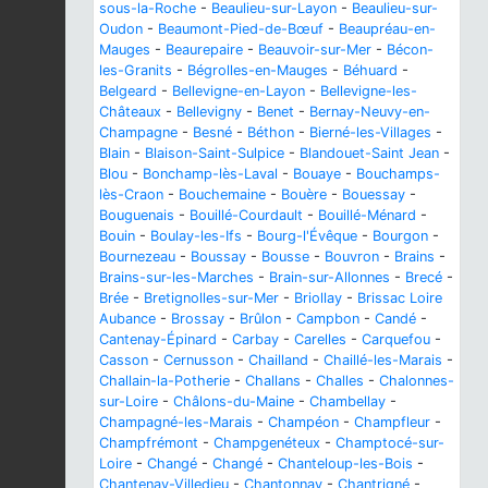
sous-la-Roche
-
Beaulieu-sur-Layon
-
Beaulieu-sur-
Oudon
-
Beaumont-Pied-de-Bœuf
-
Beaupréau-en-
Mauges
-
Beaurepaire
-
Beauvoir-sur-Mer
-
Bécon-
les-Granits
-
Bégrolles-en-Mauges
-
Béhuard
-
Belgeard
-
Bellevigne-en-Layon
-
Bellevigne-les-
Châteaux
-
Bellevigny
-
Benet
-
Bernay-Neuvy-en-
Champagne
-
Besné
-
Béthon
-
Bierné-les-Villages
-
Blain
-
Blaison-Saint-Sulpice
-
Blandouet-Saint Jean
-
Blou
-
Bonchamp-lès-Laval
-
Bouaye
-
Bouchamps-
lès-Craon
-
Bouchemaine
-
Bouère
-
Bouessay
-
Bouguenais
-
Bouillé-Courdault
-
Bouillé-Ménard
-
Bouin
-
Boulay-les-Ifs
-
Bourg-l'Évêque
-
Bourgon
-
Bournezeau
-
Boussay
-
Bousse
-
Bouvron
-
Brains
-
Brains-sur-les-Marches
-
Brain-sur-Allonnes
-
Brecé
-
Brée
-
Bretignolles-sur-Mer
-
Briollay
-
Brissac Loire
Aubance
-
Brossay
-
Brûlon
-
Campbon
-
Candé
-
Cantenay-Épinard
-
Carbay
-
Carelles
-
Carquefou
-
Casson
-
Cernusson
-
Chailland
-
Chaillé-les-Marais
-
Challain-la-Potherie
-
Challans
-
Challes
-
Chalonnes-
sur-Loire
-
Châlons-du-Maine
-
Chambellay
-
Champagné-les-Marais
-
Champéon
-
Champfleur
-
Champfrémont
-
Champgenéteux
-
Champtocé-sur-
Loire
-
Changé
-
Changé
-
Chanteloup-les-Bois
-
Chantenay-Villedieu
-
Chantonnay
-
Chantrigné
-