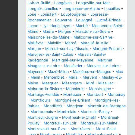
Loiron-Ruillé
-
Longèves
-
Longeville-sur-Mer
-
Longué-Jumelles
-
Longuenée-en-Anjou
-
Louailles
-
Loué
-
Louisfert
-
Loupfougères
-
Louresse-
Rochemenier
-
Louverné
-
Louvigné
-
Luché-Pringé
-
Luçon
-
Lys-Haut-Layon
-
Maché
-
Machecoul-Saint-
Même
-
Madré
-
Maigné
-
Maisdon-sur-Sèvre
-
Maisoncelles-du-Maine
-
Malicorne-sur-Sarthe
-
Mallièvre
-
Malville
-
Marcé
-
Marcillé-la-Ville
-
Marçon
-
Mareuil-sur-Lay-Dissais
-
Marigné-Peuton
-
Marolles-lès-Saint-Calais
-
Marsais-Sainte-
Radégonde
-
Martigné-sur-Mayenne
-
Martinet
-
Mauges-sur-Loire
-
Maulévrier
-
Mauves-sur-Loire
-
Mayenne
-
Mazé-Milon
-
Mazières-en-Mauges
-
Mée
-
Ménil
-
Menomblet
-
Méral
-
Mervent
-
Meslay-du-
Maine
-
Mesquer
-
Mézangers
-
Miré
-
Missillac
-
Moisdon-la-Rivière
-
Monnières
-
Monsireigne
-
Montaigu-Vendée
-
Montaudin
-
Montbert
-
Montenay
-
Montflours
-
Montigné-le-Brillant
-
Montigné-lès-
Rairies
-
Montilliers
-
Montjean
-
Montoir-de-Bretagne
-
Montournais
-
Montrelais
-
Montreuil-Bellay
-
Montreuil-Juigné
-
Montreuil-le-Chétif
-
Montreuil-
Poulay
-
Montreuil-sur-Loir
-
Montreuil-sur-Maine
-
Montrevault-sur-Èvre
-
Montréverd
-
Mont-Saint-
Jean
-
Montsoreau
-
Montsûrs
-
Montval-sur-Loir
-