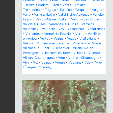
Charnie
-
Toutlemonde
-
Trans
-
Treffieux
-
Treillières
-
Treize-Septiers
-
Treize-Vents
-
Trélazé
-
Trémentines
-
Trignac
-
Tuffalun
-
Turquant
-
Vaiges
-
Vairé
-
Vair-sur-Loire
-
Val d'Erdre-Auxence
-
Val-du-
Layon
-
Val-du-Maine
-
Vallet
-
Vallons-de-l'Erdre
-
Vallon-sur-Gée
-
Varennes-sur-Loire
-
Varrains
-
Vaudelnay
-
Vautorte
-
Vay
-
Venansault
-
Vendrennes
-
Vernantes
-
Vernoil-le-Fourrier
-
Verrie
-
Verrières-
en-Anjou
-
Vertou
-
Vezins
-
Vezot
-
Vieillevigne
-
Vieuvy
-
Vigneux-de-Bretagne
-
Villaines-la-Carelle
-
Villaines-la-Juhel
-
Villebernier
-
Villeneuve-en-
Perseigne
-
Villeneuve-en-Retz
-
Villepail
-
Villepot
-
Villiers-Charlemagne
-
Vion
-
Viré-en-Champagne
-
Vivy
-
Vix
-
Volnay
-
Voutré
-
Vouvant
-
Vue
-
Yvré-
l'Évêque
-
Yzernay