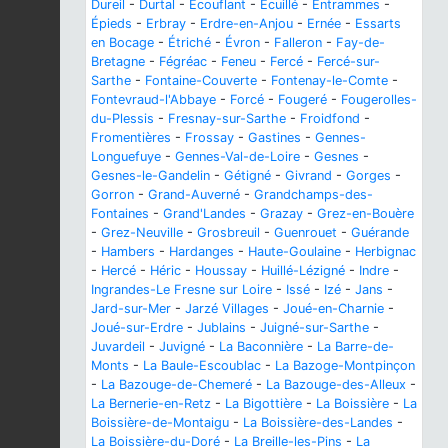
Dureil
-
Durtal
-
Écouflant
-
Écuillé
-
Entrammes
-
Épieds
-
Erbray
-
Erdre-en-Anjou
-
Ernée
-
Essarts
en Bocage
-
Étriché
-
Évron
-
Falleron
-
Fay-de-
Bretagne
-
Fégréac
-
Feneu
-
Fercé
-
Fercé-sur-
Sarthe
-
Fontaine-Couverte
-
Fontenay-le-Comte
-
Fontevraud-l'Abbaye
-
Forcé
-
Fougeré
-
Fougerolles-
du-Plessis
-
Fresnay-sur-Sarthe
-
Froidfond
-
Fromentières
-
Frossay
-
Gastines
-
Gennes-
Longuefuye
-
Gennes-Val-de-Loire
-
Gesnes
-
Gesnes-le-Gandelin
-
Gétigné
-
Givrand
-
Gorges
-
Gorron
-
Grand-Auverné
-
Grandchamps-des-
Fontaines
-
Grand'Landes
-
Grazay
-
Grez-en-Bouère
-
Grez-Neuville
-
Grosbreuil
-
Guenrouet
-
Guérande
-
Hambers
-
Hardanges
-
Haute-Goulaine
-
Herbignac
-
Hercé
-
Héric
-
Houssay
-
Huillé-Lézigné
-
Indre
-
Ingrandes-Le Fresne sur Loire
-
Issé
-
Izé
-
Jans
-
Jard-sur-Mer
-
Jarzé Villages
-
Joué-en-Charnie
-
Joué-sur-Erdre
-
Jublains
-
Juigné-sur-Sarthe
-
Juvardeil
-
Juvigné
-
La Baconnière
-
La Barre-de-
Monts
-
La Baule-Escoublac
-
La Bazoge-Montpinçon
-
La Bazouge-de-Chemeré
-
La Bazouge-des-Alleux
-
La Bernerie-en-Retz
-
La Bigottière
-
La Boissière
-
La
Boissière-de-Montaigu
-
La Boissière-des-Landes
-
La Boissière-du-Doré
-
La Breille-les-Pins
-
La