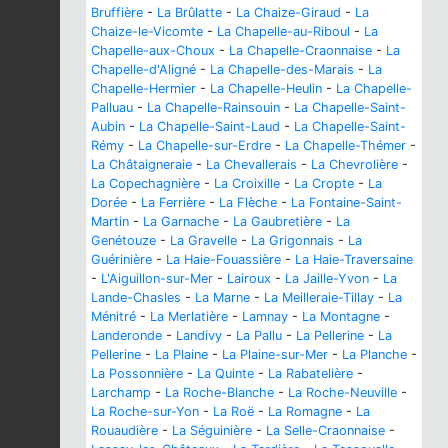
Bruffière
-
La Brûlatte
-
La Chaize-Giraud
-
La
Chaize-le-Vicomte
-
La Chapelle-au-Riboul
-
La
Chapelle-aux-Choux
-
La Chapelle-Craonnaise
-
La
Chapelle-d'Aligné
-
La Chapelle-des-Marais
-
La
Chapelle-Hermier
-
La Chapelle-Heulin
-
La Chapelle-
Palluau
-
La Chapelle-Rainsouin
-
La Chapelle-Saint-
Aubin
-
La Chapelle-Saint-Laud
-
La Chapelle-Saint-
Rémy
-
La Chapelle-sur-Erdre
-
La Chapelle-Thémer
-
La Châtaigneraie
-
La Chevallerais
-
La Chevrolière
-
La Copechagnière
-
La Croixille
-
La Cropte
-
La
Dorée
-
La Ferrière
-
La Flèche
-
La Fontaine-Saint-
Martin
-
La Garnache
-
La Gaubretière
-
La
Genétouze
-
La Gravelle
-
La Grigonnais
-
La
Guérinière
-
La Haie-Fouassière
-
La Haie-Traversaine
-
L'Aiguillon-sur-Mer
-
Lairoux
-
La Jaille-Yvon
-
La
Lande-Chasles
-
La Marne
-
La Meilleraie-Tillay
-
La
Ménitré
-
La Merlatière
-
Lamnay
-
La Montagne
-
Landeronde
-
Landivy
-
La Pallu
-
La Pellerine
-
La
Pellerine
-
La Plaine
-
La Plaine-sur-Mer
-
La Planche
-
La Possonnière
-
La Quinte
-
La Rabatelière
-
Larchamp
-
La Roche-Blanche
-
La Roche-Neuville
-
La Roche-sur-Yon
-
La Roë
-
La Romagne
-
La
Rouaudière
-
La Séguinière
-
La Selle-Craonnaise
-