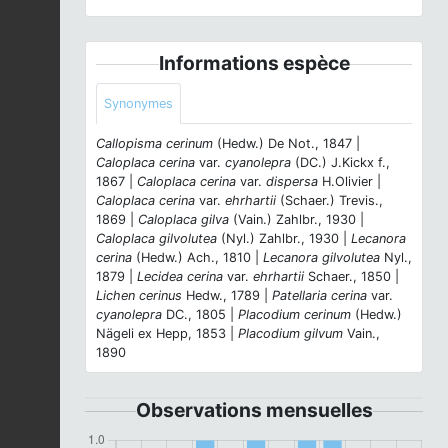
Informations espèce
Synonymes
Callopisma cerinum
(Hedw.) De Not., 1847 |
Caloplaca cerina
var.
cyanolepra
(DC.) J.Kickx f.,
1867 |
Caloplaca cerina
var.
dispersa
H.Olivier |
Caloplaca cerina
var.
ehrhartii
(Schaer.) Trevis.,
1869 |
Caloplaca gilva
(Vain.) Zahlbr., 1930 |
Caloplaca gilvolutea
(Nyl.) Zahlbr., 1930 |
Lecanora
cerina
(Hedw.) Ach., 1810 |
Lecanora gilvolutea
Nyl.,
1879 |
Lecidea cerina
var.
ehrhartii
Schaer., 1850 |
Lichen cerinus
Hedw., 1789 |
Patellaria cerina
var.
cyanolepra
DC., 1805 |
Placodium cerinum
(Hedw.)
Nägeli ex Hepp, 1853 |
Placodium gilvum
Vain.,
1890
Observations mensuelles