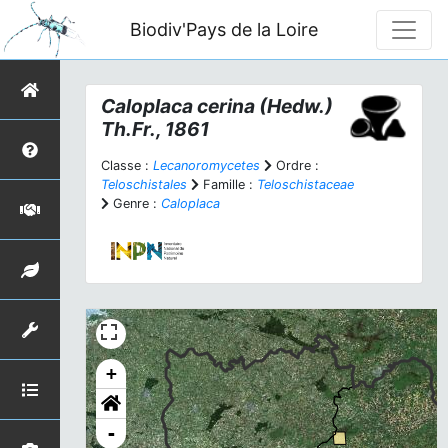
Biodiv'Pays de la Loire
Caloplaca cerina
(Hedw.)
Th.Fr., 1861
Classe :
Lecanoromycetes
Ordre :
Teloschistales
Famille :
Teloschistaceae
Genre :
Caloplaca
+
-