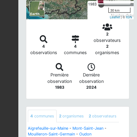
1983
30 km
Nombre d'observ
Leaflet
| ©
IGN
2
observateurs
4
4
2
observations
communes
organismes
Première
Dernière
observation
observation
1983
2024
4
communes
2
organismes
2
observateurs
Aigrefeuille-sur-Maine
-
Mont-Saint-Jean
-
Mouilleron-Saint-Germain
-
Oudon