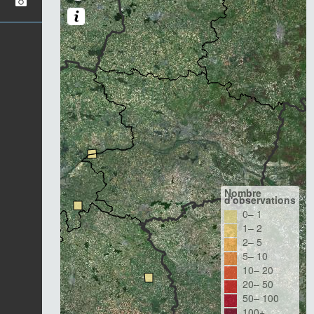
Nombre
d'observations
0– 1
1– 2
2– 5
5– 10
10– 20
20– 50
50– 100
100+