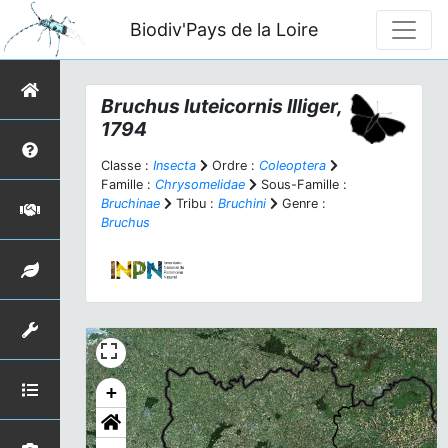
Biodiv'Pays de la Loire
Bruchus luteicornis
Illiger,
1794
Classe :
Insecta
Ordre :
Coleoptera
Famille :
Chrysomelidae
Sous-Famille :
Bruchinae
Tribu :
Bruchini
Genre :
Bruchus
+