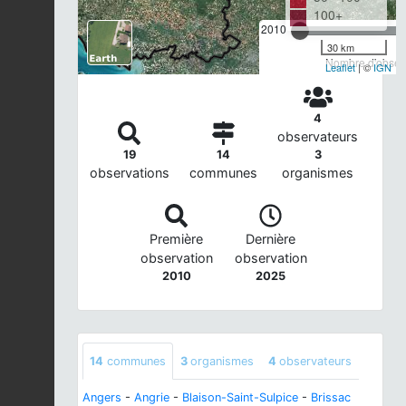
100+
2010
30 km
Nombre d'observ
Leaflet
| ©
IGN
4
observateurs
19
14
3
observations
communes
organismes
Première
Dernière
observation
observation
2010
2025
14
communes
3
organismes
4
observateurs
Angers
-
Angrie
-
Blaison-Saint-Sulpice
-
Brissac