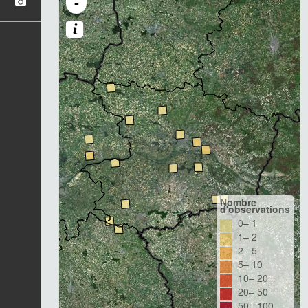
-
Nombre
d'observations
0– 1
1– 2
2– 5
5– 10
10– 20
20– 50
50– 100