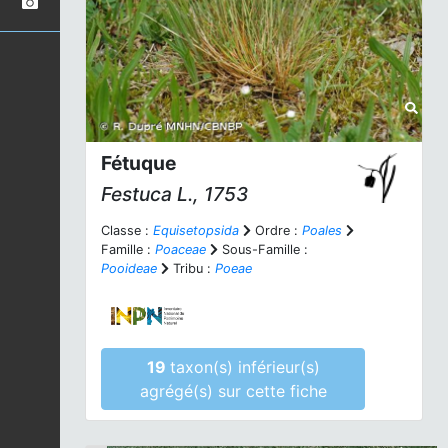
Fétuque
Festuca
L., 1753
Classe :
Equisetopsida
Ordre :
Poales
Famille :
Poaceae
Sous-Famille :
Pooideae
Tribu :
Poeae
19
taxon(s) inférieur(s)
agrégé(s) sur cette fiche