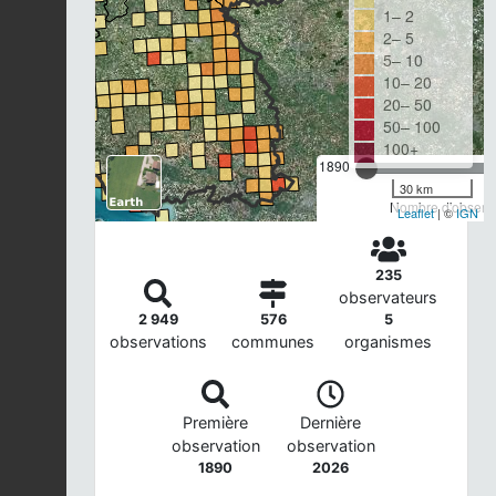
1– 2
2– 5
5– 10
10– 20
20– 50
50– 100
100+
1890
30 km
Nombre d'observa
Leaflet
| ©
IGN
235
observateurs
2 949
576
5
observations
communes
organismes
Première
Dernière
observation
observation
1890
2026