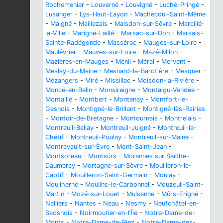
Rochemenier
-
Louverné
-
Louvigné
-
Luché-Pringé
-
Lusanger
-
Lys-Haut-Layon
-
Machecoul-Saint-Même
-
Maigné
-
Maillezais
-
Maisdon-sur-Sèvre
-
Marcillé-
la-Ville
-
Marigné-Laillé
-
Marsac-sur-Don
-
Marsais-
Sainte-Radégonde
-
Massérac
-
Mauges-sur-Loire
-
Maulévrier
-
Mauves-sur-Loire
-
Mazé-Milon
-
Mazières-en-Mauges
-
Ménil
-
Méral
-
Mervent
-
Meslay-du-Maine
-
Mesnard-la-Barotière
-
Mesquer
-
Mézangers
-
Miré
-
Missillac
-
Moisdon-la-Rivière
-
Moncé-en-Belin
-
Monsireigne
-
Montaigu-Vendée
-
Montaillé
-
Montbert
-
Montenay
-
Montfort-le-
Gesnois
-
Montigné-le-Brillant
-
Montigné-lès-Rairies
-
Montoir-de-Bretagne
-
Montournais
-
Montrelais
-
Montreuil-Bellay
-
Montreuil-Juigné
-
Montreuil-le-
Chétif
-
Montreuil-Poulay
-
Montreuil-sur-Maine
-
Montrevault-sur-Èvre
-
Mont-Saint-Jean
-
Montsoreau
-
Montsûrs
-
Morannes sur Sarthe-
Daumeray
-
Mortagne-sur-Sèvre
-
Mouilleron-le-
Captif
-
Mouilleron-Saint-Germain
-
Moulay
-
Mouliherne
-
Moulins-le-Carbonnel
-
Mouzeuil-Saint-
Martin
-
Mozé-sur-Louet
-
Mulsanne
-
Mûrs-Erigné
-
Nalliers
-
Nantes
-
Neau
-
Nesmy
-
Neufchâtel-en-
Saosnois
-
Noirmoutier-en-l'Île
-
Notre-Dame-de-
Monts
-
Notre-Dame-de-Riez
-
Notre-Dame-des-