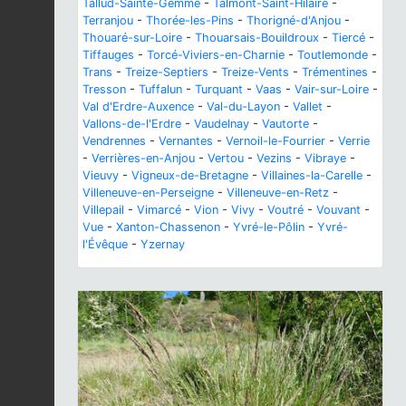
Tallud-Sainte-Gemme
-
Talmont-Saint-Hilaire
-
Terranjou
-
Thorée-les-Pins
-
Thorigné-d'Anjou
-
Thouaré-sur-Loire
-
Thouarsais-Bouildroux
-
Tiercé
-
Tiffauges
-
Torcé-Viviers-en-Charnie
-
Toutlemonde
-
Trans
-
Treize-Septiers
-
Treize-Vents
-
Trémentines
-
Tresson
-
Tuffalun
-
Turquant
-
Vaas
-
Vair-sur-Loire
-
Val d'Erdre-Auxence
-
Val-du-Layon
-
Vallet
-
Vallons-de-l'Erdre
-
Vaudelnay
-
Vautorte
-
Vendrennes
-
Vernantes
-
Vernoil-le-Fourrier
-
Verrie
-
Verrières-en-Anjou
-
Vertou
-
Vezins
-
Vibraye
-
Vieuvy
-
Vigneux-de-Bretagne
-
Villaines-la-Carelle
-
Villeneuve-en-Perseigne
-
Villeneuve-en-Retz
-
Villepail
-
Vimarcé
-
Vion
-
Vivy
-
Voutré
-
Vouvant
-
Vue
-
Xanton-Chassenon
-
Yvré-le-Pôlin
-
Yvré-
l'Évêque
-
Yzernay