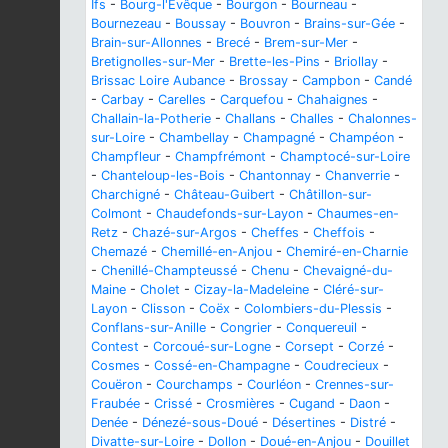
Ifs
-
Bourg-l'Évêque
-
Bourgon
-
Bourneau
-
Bournezeau
-
Boussay
-
Bouvron
-
Brains-sur-Gée
-
Brain-sur-Allonnes
-
Brecé
-
Brem-sur-Mer
-
Bretignolles-sur-Mer
-
Brette-les-Pins
-
Briollay
-
Brissac Loire Aubance
-
Brossay
-
Campbon
-
Candé
-
Carbay
-
Carelles
-
Carquefou
-
Chahaignes
-
Challain-la-Potherie
-
Challans
-
Challes
-
Chalonnes-
sur-Loire
-
Chambellay
-
Champagné
-
Champéon
-
Champfleur
-
Champfrémont
-
Champtocé-sur-Loire
-
Chanteloup-les-Bois
-
Chantonnay
-
Chanverrie
-
Charchigné
-
Château-Guibert
-
Châtillon-sur-
Colmont
-
Chaudefonds-sur-Layon
-
Chaumes-en-
Retz
-
Chazé-sur-Argos
-
Cheffes
-
Cheffois
-
Chemazé
-
Chemillé-en-Anjou
-
Chemiré-en-Charnie
-
Chenillé-Champteussé
-
Chenu
-
Chevaigné-du-
Maine
-
Cholet
-
Cizay-la-Madeleine
-
Cléré-sur-
Layon
-
Clisson
-
Coëx
-
Colombiers-du-Plessis
-
Conflans-sur-Anille
-
Congrier
-
Conquereuil
-
Contest
-
Corcoué-sur-Logne
-
Corsept
-
Corzé
-
Cosmes
-
Cossé-en-Champagne
-
Coudrecieux
-
Couëron
-
Courchamps
-
Courléon
-
Crennes-sur-
Fraubée
-
Crissé
-
Crosmières
-
Cugand
-
Daon
-
Denée
-
Dénezé-sous-Doué
-
Désertines
-
Distré
-
Divatte-sur-Loire
-
Dollon
-
Doué-en-Anjou
-
Douillet