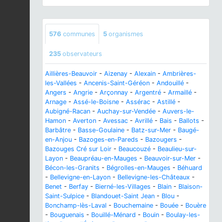
576
communes
5
organismes
235
observateurs
Aillières-Beauvoir
-
Aizenay
-
Alexain
-
Ambrières-
les-Vallées
-
Ancenis-Saint-Géréon
-
Andouillé
-
Angers
-
Angrie
-
Arçonnay
-
Argentré
-
Armaillé
-
Arnage
-
Assé-le-Boisne
-
Assérac
-
Astillé
-
Aubigné-Racan
-
Auchay-sur-Vendée
-
Auvers-le-
Hamon
-
Averton
-
Avessac
-
Avrillé
-
Bais
-
Ballots
-
Barbâtre
-
Basse-Goulaine
-
Batz-sur-Mer
-
Baugé-
en-Anjou
-
Bazoges-en-Pareds
-
Bazougers
-
Bazouges Cré sur Loir
-
Beaucouzé
-
Beaulieu-sur-
Layon
-
Beaupréau-en-Mauges
-
Beauvoir-sur-Mer
-
Bécon-les-Granits
-
Bégrolles-en-Mauges
-
Béhuard
-
Bellevigne-en-Layon
-
Bellevigne-les-Châteaux
-
Benet
-
Berfay
-
Bierné-les-Villages
-
Blain
-
Blaison-
Saint-Sulpice
-
Blandouet-Saint Jean
-
Blou
-
Bonchamp-lès-Laval
-
Bouchemaine
-
Bouée
-
Bouère
-
Bouguenais
-
Bouillé-Ménard
-
Bouin
-
Boulay-les-