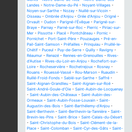
Landes
-
Notre-Dame-du-Pé
-
Noyant-Villages
-
Noyen-sur-Sarthe
-
Nozay
-
Nuillé-sur-Vicoin
-
Oisseau
-
Ombrée d'Anjou
-
Orée d'Anjou
-
Origné
-
Orvault
-
Oudon
-
Parigné-l'Évêque
-
Parigné-sur-
Braye
-
Parnay
-
Parné-sur-Roc
-
Pierric
-
Piriac-sur-
Mer
-
Pissotte
-
Placé
-
Pontchâteau
-
Pornic
-
Pornichet
-
Port-Saint-Père
-
Pouzauges
-
Pré-en-
Pail-Saint-Samson
-
Préfailles
-
Prinquiau
-
Pruillé-le-
Chétif
-
Puceul
-
Puy-de-Serre
-
Quilly
-
Ravigny
-
Réaumur
-
Renazé
-
Rennes-en-Grenouilles
-
Rives-
d'Autise
-
Rives-du-Loir-en-Anjou
-
Rochefort-sur-
Loire
-
Rocheservière
-
Rochetrejoux
-
Rosnay
-
Rouans
-
Rouessé-Vassé
-
Rou-Marson
-
Ruaudin
-
Ruillé-Froid-Fonds
-
Sablé-sur-Sarthe
-
Saffré
-
Saint-Aignan-Grandlieu
-
Saint-Aignan-sur-Roë
-
Saint-André-Goule-d'Oie
-
Saint-Aubin-de-Locquenay
-
Saint-Aubin-des-Châteaux
-
Saint-Aubin-des-
Ormeaux
-
Saint-Aubin-Fosse-Louvain
-
Saint-
Augustin-des-Bois
-
Saint-Barthélemy-d'Anjou
-
Saint-Berthevin
-
Saint-Berthevin-la-Tannière
-
Saint-
Brevin-les-Pins
-
Saint-Brice
-
Saint-Calais-du-Désert
-
Saint-Christophe-du-Bois
-
Saint-Clément-de-la-
Place
-
Saint-Colomban
-
Saint-Cyr-des-Gâts
-
Saint-