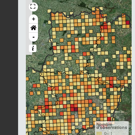
+
-
Nombre
d'observations
0– 1