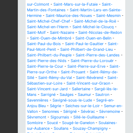
sur-Colmont
-
Saint-Mars-sur-la-Futaie
-
Saint-
Martin-des-Fontaines
-
Saint-Martin-Lars-en-Sainte-
Hermine
-
Saint-Maurice-des-Noues
-
Saint-Mesmin
-
Saint-Michel-Chef-Chef
-
Saint-Michel-de-la-Roë
-
Saint-Michel-en-l'Herm
-
Saint-Michel-le-Cloucq
-
Saint-Molf
-
Saint-Nazaire
-
Saint-Nicolas-de-Redon
-
Saint-Ouen-de-Mimbré
-
Saint-Ouen-en-Belin
-
Saint-Paul-du-Bois
-
Saint-Paul-le-Gaultier
-
Saint-
Paul-Mont-Penit
-
Saint-Philbert-de-Grand-Lieu
-
Saint-Philbert-du-Peuple
-
Saint-Pierre-des-Landes
-
Saint-Pierre-des-Nids
-
Saint-Pierre-du-Lorouër
-
Saint-Pierre-la-Cour
-
Saint-Pierre-sur-Erve
-
Saint-
Pierre-sur-Orthe
-
Saint-Prouant
-
Saint-Rémy-de-
Sillé
-
Saint-Rémy-du-Val
-
Saint-Révérend
-
Saint-
Sébastien-sur-Loire
-
Saint-Vincent-sur-Graon
-
Saint-Vincent-sur-Jard
-
Sallertaine
-
Sargé-lès-le-
Mans
-
Sarrigné
-
Saulges
-
Saumur
-
Sautron
-
Savennières
-
Savigné-sous-le-Lude
-
Segré-en-
Anjou Bleu
-
Ségrie
-
Seiches-sur-le-Loir
-
Semur-en-
Vallon
-
Senonnes
-
Sérigné
-
Sévérac
-
Sèvremoine
-
Sèvremont
-
Sigournais
-
Sillé-le-Guillaume
-
Somloire
-
Soucé
-
Sougé-le-Ganelon
-
Soulaines-
sur-Aubance
-
Soullans
-
Souzay-Champigny
-