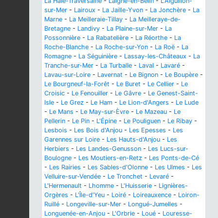
La Haie-Traversaine
-
Laigné-en-Belin
-
L'Aiguillon-
sur-Mer
-
Lairoux
-
La Jaille-Yvon
-
La Jonchère
-
La
Marne
-
La Meilleraie-Tillay
-
La Meilleraye-de-
Bretagne
-
Landivy
-
La Plaine-sur-Mer
-
La
Possonnière
-
La Rabatelière
-
La Réorthe
-
La
Roche-Blanche
-
La Roche-sur-Yon
-
La Roë
-
La
Romagne
-
La Séguinière
-
Lassay-les-Châteaux
-
La
Tranche-sur-Mer
-
La Turballe
-
Laval
-
Lavaré
-
Lavau-sur-Loire
-
Lavernat
-
Le Bignon
-
Le Boupère
-
Le Bourgneuf-la-Forêt
-
Le Buret
-
Le Cellier
-
Le
Croisic
-
Le Fenouiller
-
Le Gâvre
-
Le Genest-Saint-
Isle
-
Le Grez
-
Le Ham
-
Le Lion-d'Angers
-
Le Lude
-
Le Mans
-
Le May-sur-Èvre
-
Le Mazeau
-
Le
Pellerin
-
Le Pin
-
L'Épine
-
Le Pouliguen
-
Le Ribay
-
Lesbois
-
Les Bois d'Anjou
-
Les Epesses
-
Les
Garennes sur Loire
-
Les Hauts-d'Anjou
-
Les
Herbiers
-
Les Landes-Genusson
-
Les Lucs-sur-
Boulogne
-
Les Moutiers-en-Retz
-
Les Ponts-de-Cé
-
Les Rairies
-
Les Sables-d'Olonne
-
Les Ulmes
-
Les
Velluire-sur-Vendée
-
Le Tronchet
-
Levaré
-
L'Hermenault
-
Lhomme
-
L'Huisserie
-
Lignières-
Orgères
-
L'Île-d'Yeu
-
Loiré
-
Loireauxence
-
Loiron-
Ruillé
-
Longeville-sur-Mer
-
Longué-Jumelles
-
Longuenée-en-Anjou
-
L'Orbrie
-
Loué
-
Louresse-