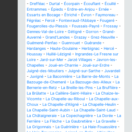
-
Drefféac
-
Durtal
-
Écorpain
-
Écouflant
-
Écuillé
-
Entrammes
-
Épieds
-
Erdre-en-Anjou
-
Ernée
-
Essarts en Bocage
-
Étriché
-
Évron
-
Faymoreau
-
Fégréac
-
Fercé
-
Fontevraud-l'Abbaye
-
Fougeré
-
Fougerolles-du-Plessis
-
Foussais-Payré
-
Frossay
-
Gennes-Val-de-Loire
-
Gétigné
-
Gorron
-
Grand-
Auverné
-
Grand'Landes
-
Grazay
-
Grez-Neuville
-
Guémené-Penfao
-
Guenrouet
-
Guérande
-
Hardanges
-
Haute-Goulaine
-
Herbignac
-
Hercé
-
Houssay
-
Huillé-Lézigné
-
Ingrandes-Le Fresne sur
Loire
-
Jard-sur-Mer
-
Jarzé Villages
-
Javron-les-
Chapelles
-
Joué-en-Charnie
-
Joué-sur-Erdre
-
Juigné-des-Moutiers
-
Juigné-sur-Sarthe
-
Juvardeil
-
Juvigné
-
La Baconnière
-
La Barre-de-Monts
-
La
Bazouge-de-Chemeré
-
La Bazouge-des-Alleux
-
La
Bernerie-en-Retz
-
La Breille-les-Pins
-
La Bruffière
-
La Brûlatte
-
La Caillère-Saint-Hilaire
-
La Chaize-le-
Vicomte
-
La Chapelle-au-Riboul
-
La Chapelle-aux-
Choux
-
La Chapelle-d'Aligné
-
La Chapelle-Heulin
-
La Chapelle-Saint-Aubin
-
La Chapelle-Saint-Laud
-
La Châtaigneraie
-
La Copechagnière
-
La Dorée
-
La
Ferrière
-
La Flèche
-
La Gaubretière
-
La Gravelle
-
La Grigonnais
-
La Guérinière
-
La Haie-Fouassière
-