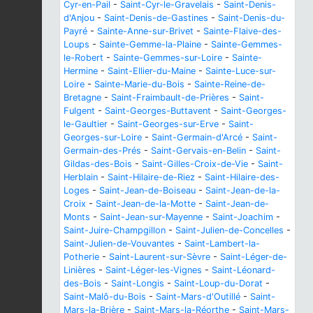
Cyr-en-Pail
-
Saint-Cyr-le-Gravelais
-
Saint-Denis-
d'Anjou
-
Saint-Denis-de-Gastines
-
Saint-Denis-du-
Payré
-
Sainte-Anne-sur-Brivet
-
Sainte-Flaive-des-
Loups
-
Sainte-Gemme-la-Plaine
-
Sainte-Gemmes-
le-Robert
-
Sainte-Gemmes-sur-Loire
-
Sainte-
Hermine
-
Saint-Ellier-du-Maine
-
Sainte-Luce-sur-
Loire
-
Sainte-Marie-du-Bois
-
Sainte-Reine-de-
Bretagne
-
Saint-Fraimbault-de-Prières
-
Saint-
Fulgent
-
Saint-Georges-Buttavent
-
Saint-Georges-
le-Gaultier
-
Saint-Georges-sur-Erve
-
Saint-
Georges-sur-Loire
-
Saint-Germain-d'Arcé
-
Saint-
Germain-des-Prés
-
Saint-Gervais-en-Belin
-
Saint-
Gildas-des-Bois
-
Saint-Gilles-Croix-de-Vie
-
Saint-
Herblain
-
Saint-Hilaire-de-Riez
-
Saint-Hilaire-des-
Loges
-
Saint-Jean-de-Boiseau
-
Saint-Jean-de-la-
Croix
-
Saint-Jean-de-la-Motte
-
Saint-Jean-de-
Monts
-
Saint-Jean-sur-Mayenne
-
Saint-Joachim
-
Saint-Juire-Champgillon
-
Saint-Julien-de-Concelles
-
Saint-Julien-de-Vouvantes
-
Saint-Lambert-la-
Potherie
-
Saint-Laurent-sur-Sèvre
-
Saint-Léger-de-
Linières
-
Saint-Léger-les-Vignes
-
Saint-Léonard-
des-Bois
-
Saint-Longis
-
Saint-Loup-du-Dorat
-
Saint-Malô-du-Bois
-
Saint-Mars-d'Outillé
-
Saint-
Mars-la-Brière
-
Saint-Mars-la-Réorthe
-
Saint-Mars-