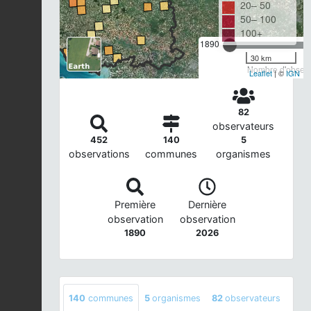
20– 50
50– 100
100+
1890
30 km
Nombre d'observa
Leaflet
| ©
IGN
82
observateurs
452
140
5
observations
communes
organismes
Première
Dernière
observation
observation
1890
2026
140
communes
5
organismes
82
observateurs