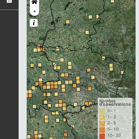
-
Nombre
d'observations
0– 1
1– 2
2– 5
5– 10
10– 20