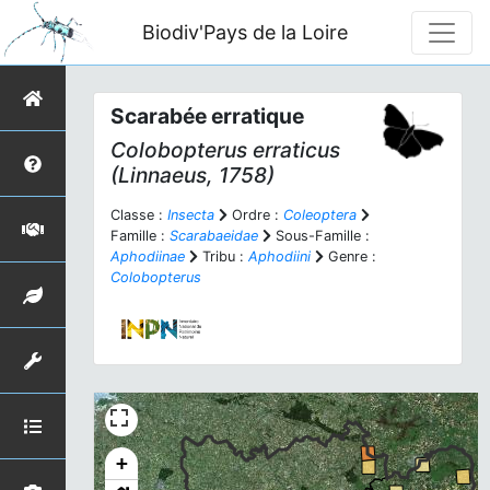
Biodiv'Pays de la Loire
Scarabée erratique
Colobopterus erraticus
(Linnaeus, 1758)
Classe :
Insecta
Ordre :
Coleoptera
Famille :
Scarabaeidae
Sous-Famille :
Aphodiinae
Tribu :
Aphodiini
Genre :
Colobopterus
+