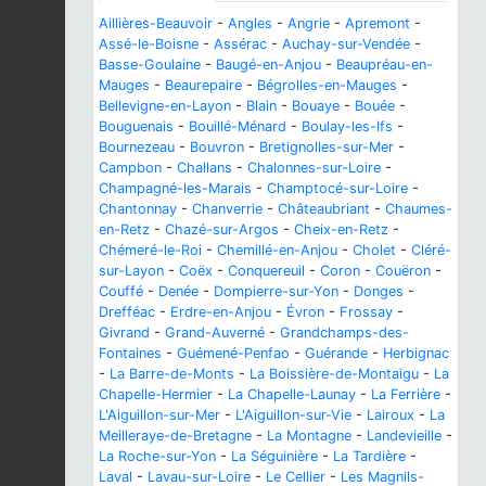
Aillières-Beauvoir
-
Angles
-
Angrie
-
Apremont
-
Assé-le-Boisne
-
Assérac
-
Auchay-sur-Vendée
-
Basse-Goulaine
-
Baugé-en-Anjou
-
Beaupréau-en-
Mauges
-
Beaurepaire
-
Bégrolles-en-Mauges
-
Bellevigne-en-Layon
-
Blain
-
Bouaye
-
Bouée
-
Bouguenais
-
Bouillé-Ménard
-
Boulay-les-Ifs
-
Bournezeau
-
Bouvron
-
Bretignolles-sur-Mer
-
Campbon
-
Challans
-
Chalonnes-sur-Loire
-
Champagné-les-Marais
-
Champtocé-sur-Loire
-
Chantonnay
-
Chanverrie
-
Châteaubriant
-
Chaumes-
en-Retz
-
Chazé-sur-Argos
-
Cheix-en-Retz
-
Chémeré-le-Roi
-
Chemillé-en-Anjou
-
Cholet
-
Cléré-
sur-Layon
-
Coëx
-
Conquereuil
-
Coron
-
Couëron
-
Couffé
-
Denée
-
Dompierre-sur-Yon
-
Donges
-
Drefféac
-
Erdre-en-Anjou
-
Évron
-
Frossay
-
Givrand
-
Grand-Auverné
-
Grandchamps-des-
Fontaines
-
Guémené-Penfao
-
Guérande
-
Herbignac
-
La Barre-de-Monts
-
La Boissière-de-Montaigu
-
La
Chapelle-Hermier
-
La Chapelle-Launay
-
La Ferrière
-
L'Aiguillon-sur-Mer
-
L'Aiguillon-sur-Vie
-
Lairoux
-
La
Meilleraye-de-Bretagne
-
La Montagne
-
Landevieille
-
La Roche-sur-Yon
-
La Séguinière
-
La Tardière
-
Laval
-
Lavau-sur-Loire
-
Le Cellier
-
Les Magnils-