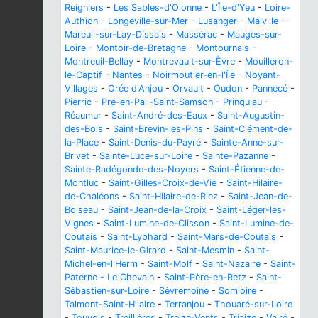
Reigniers
-
Les Sables-d'Olonne
-
L'Île-d'Yeu
-
Loire-
Authion
-
Longeville-sur-Mer
-
Lusanger
-
Malville
-
Mareuil-sur-Lay-Dissais
-
Massérac
-
Mauges-sur-
Loire
-
Montoir-de-Bretagne
-
Montournais
-
Montreuil-Bellay
-
Montrevault-sur-Èvre
-
Mouilleron-
le-Captif
-
Nantes
-
Noirmoutier-en-l'Île
-
Noyant-
Villages
-
Orée d'Anjou
-
Orvault
-
Oudon
-
Pannecé
-
Pierric
-
Pré-en-Pail-Saint-Samson
-
Prinquiau
-
Réaumur
-
Saint-André-des-Eaux
-
Saint-Augustin-
des-Bois
-
Saint-Brevin-les-Pins
-
Saint-Clément-de-
la-Place
-
Saint-Denis-du-Payré
-
Sainte-Anne-sur-
Brivet
-
Sainte-Luce-sur-Loire
-
Sainte-Pazanne
-
Sainte-Radégonde-des-Noyers
-
Saint-Étienne-de-
Montluc
-
Saint-Gilles-Croix-de-Vie
-
Saint-Hilaire-
de-Chaléons
-
Saint-Hilaire-de-Riez
-
Saint-Jean-de-
Boiseau
-
Saint-Jean-de-la-Croix
-
Saint-Léger-les-
Vignes
-
Saint-Lumine-de-Clisson
-
Saint-Lumine-de-
Coutais
-
Saint-Lyphard
-
Saint-Mars-de-Coutais
-
Saint-Maurice-le-Girard
-
Saint-Mesmin
-
Saint-
Michel-en-l'Herm
-
Saint-Molf
-
Saint-Nazaire
-
Saint-
Paterne - Le Chevain
-
Saint-Père-en-Retz
-
Saint-
Sébastien-sur-Loire
-
Sèvremoine
-
Somloire
-
Talmont-Saint-Hilaire
-
Terranjou
-
Thouaré-sur-Loire
-
Touvois
-
Treillières
-
Treize-Vents
-
Triaize
-
Vairé
-