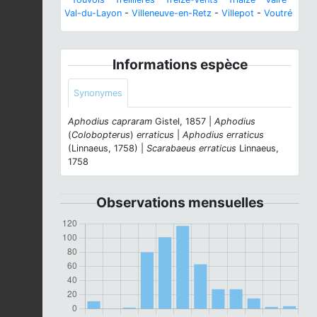
Val-du-Layon
-
Villeneuve-en-Retz
-
Villepot
-
Voutré
Informations espèce
Synonymes
Aphodius capraram
Gistel, 1857 |
Aphodius
(
Colobopterus
)
erraticus
|
Aphodius erraticus
(Linnaeus, 1758) |
Scarabaeus erraticus
Linnaeus,
1758
Observations mensuelles