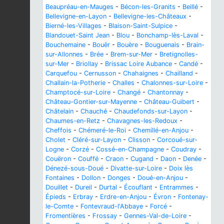
Beaupréau-en-Mauges
-
Bécon-les-Granits
-
Beillé
-
Bellevigne-en-Layon
-
Bellevigne-les-Châteaux
-
Bierné-les-Villages
-
Blaison-Saint-Sulpice
-
Blandouet-Saint Jean
-
Blou
-
Bonchamp-lès-Laval
-
Bouchemaine
-
Bouër
-
Bouère
-
Bouguenais
-
Brain-
sur-Allonnes
-
Brée
-
Brem-sur-Mer
-
Bretignolles-
sur-Mer
-
Briollay
-
Brissac Loire Aubance
-
Candé
-
Carquefou
-
Cernusson
-
Chahaignes
-
Chailland
-
Challain-la-Potherie
-
Challes
-
Chalonnes-sur-Loire
-
Champtocé-sur-Loire
-
Changé
-
Chantonnay
-
Château-Gontier-sur-Mayenne
-
Château-Guibert
-
Châtelain
-
Chauché
-
Chaudefonds-sur-Layon
-
Chaumes-en-Retz
-
Chavagnes-les-Redoux
-
Cheffois
-
Chémeré-le-Roi
-
Chemillé-en-Anjou
-
Cholet
-
Cléré-sur-Layon
-
Clisson
-
Corcoué-sur-
Logne
-
Corzé
-
Cossé-en-Champagne
-
Coudray
-
Couëron
-
Couffé
-
Craon
-
Cugand
-
Daon
-
Denée
-
Dénezé-sous-Doué
-
Divatte-sur-Loire
-
Doix lès
Fontaines
-
Dollon
-
Donges
-
Doué-en-Anjou
-
Douillet
-
Dureil
-
Durtal
-
Écouflant
-
Entrammes
-
Épieds
-
Erbray
-
Erdre-en-Anjou
-
Évron
-
Fontenay-
le-Comte
-
Fontevraud-l'Abbaye
-
Forcé
-
Fromentières
-
Frossay
-
Gennes-Val-de-Loire
-