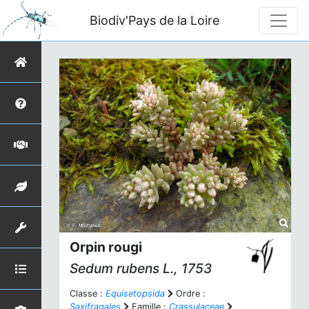
Biodiv'Pays de la Loire
Orpin rougi
Sedum rubens
L., 1753
Classe :
Equisetopsida
Ordre :
Saxifragales
Famille :
Crassulaceae