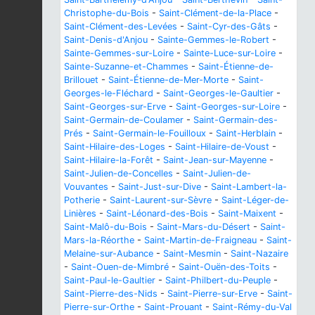
Christophe-du-Bois
-
Saint-Clément-de-la-Place
-
Saint-Clément-des-Levées
-
Saint-Cyr-des-Gâts
-
Saint-Denis-d'Anjou
-
Sainte-Gemmes-le-Robert
-
Sainte-Gemmes-sur-Loire
-
Sainte-Luce-sur-Loire
-
Sainte-Suzanne-et-Chammes
-
Saint-Étienne-de-
Brillouet
-
Saint-Étienne-de-Mer-Morte
-
Saint-
Georges-le-Fléchard
-
Saint-Georges-le-Gaultier
-
Saint-Georges-sur-Erve
-
Saint-Georges-sur-Loire
-
Saint-Germain-de-Coulamer
-
Saint-Germain-des-
Prés
-
Saint-Germain-le-Fouilloux
-
Saint-Herblain
-
Saint-Hilaire-des-Loges
-
Saint-Hilaire-de-Voust
-
Saint-Hilaire-la-Forêt
-
Saint-Jean-sur-Mayenne
-
Saint-Julien-de-Concelles
-
Saint-Julien-de-
Vouvantes
-
Saint-Just-sur-Dive
-
Saint-Lambert-la-
Potherie
-
Saint-Laurent-sur-Sèvre
-
Saint-Léger-de-
Linières
-
Saint-Léonard-des-Bois
-
Saint-Maixent
-
Saint-Malô-du-Bois
-
Saint-Mars-du-Désert
-
Saint-
Mars-la-Réorthe
-
Saint-Martin-de-Fraigneau
-
Saint-
Melaine-sur-Aubance
-
Saint-Mesmin
-
Saint-Nazaire
-
Saint-Ouen-de-Mimbré
-
Saint-Ouën-des-Toits
-
Saint-Paul-le-Gaultier
-
Saint-Philbert-du-Peuple
-
Saint-Pierre-des-Nids
-
Saint-Pierre-sur-Erve
-
Saint-
Pierre-sur-Orthe
-
Saint-Prouant
-
Saint-Rémy-du-Val