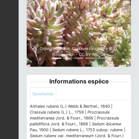
Previous
Next
Orpin rougeâtre, Crassule rougeâtre © O.
Roquinarc'h - CC BY-NC-SA
Informations espèce
Synonymes
Aithales rubens
(L.) Webb & Berthel., 1840 |
Crassula rubens
(L.) L., 1759 |
Procrassula
mediterranea
Jord. & Fourr., 1866 |
Procrassula
pallidiflora
Jord. & Fourr., 1866 |
Sedum ibicense
Pau, 1900 |
Sedum rubens
L., 1753 subsp.
rubens
|
Sedum rubens
var.
mediterraneum
(Jord. & Fourr.)