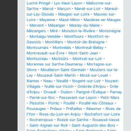
Luché-Pringé
-
Lys-Haut-Layon
-
Malicorne-sur-
Sarthe
-
Marcé
-
Marçon
-
Mareil-sur-Loir
-
Mareuil-
sur-Lay-Dissais
-
Mauges-sur-Loire
-
Mauves-sur-
Loire
-
Mayenne
-
Mazé-Milon
-
Mazières-en-Mauges
-
Mervent
-
Mésanger
-
Meslay-du-Maine
-
Mézangers
-
Miré
-
Moisdon-la-Rivière
-
Monsireigne
-
Montaigu-Vendée
-
Montflours
-
Montfort-le-
Gesnois
-
Montilliers
-
Montoir-de-Bretagne
-
Montournais
-
Montrelais
-
Montreuil-Bellay
-
Montrevault-sur-Èvre
-
Mont-Saint-Jean
-
Montsoreau
-
Montsûrs
-
Montval-sur-Loir
-
Morannes sur Sarthe-Daumeray
-
Mortagne-sur-
Sèvre
-
Mouilleron-Saint-Germain
-
Moutiers-sur-le-
Lay
-
Mouzeuil-Saint-Martin
-
Mozé-sur-Louet
-
Nantes
-
Neau
-
Neuillé
-
Nogent-sur-Loir
-
Noyant-
Villages
-
Nuillé-sur-Vicoin
-
Ombrée d'Anjou
-
Orée
d'Anjou
-
Orvault
-
Oudon
-
Parigné-l'Évêque
-
Parnay
-
Parné-sur-Roc
-
Passavant-sur-Layon
-
Petit-Mars
-
Pissotte
-
Pornic
-
Pouillé
-
Pouillé-les-Côteaux
-
Pouzauges
-
Préaux
-
Préfailles
-
Réaumur
-
Rives de
l'Yon
-
Rives-du-Loir-en-Anjou
-
Rochefort-sur-Loire
-
Rochetrejoux
-
Roézé-sur-Sarthe
-
Rouessé-Vassé
-
Saint-Aignan-sur-Roë
-
Saint-Augustin-des-Bois
-
Saint-Barthélemy-d'Anjou
-
Saint-Berthevin
-
Saint-