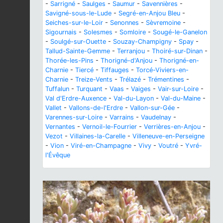
-
Sarrigné
-
Saulges
-
Saumur
-
Savennières
-
Savigné-sous-le-Lude
-
Segré-en-Anjou Bleu
-
Seiches-sur-le-Loir
-
Senonnes
-
Sèvremoine
-
Sigournais
-
Solesmes
-
Somloire
-
Sougé-le-Ganelon
-
Soulgé-sur-Ouette
-
Souzay-Champigny
-
Spay
-
Tallud-Sainte-Gemme
-
Terranjou
-
Thoiré-sur-Dinan
-
Thorée-les-Pins
-
Thorigné-d'Anjou
-
Thorigné-en-
Charnie
-
Tiercé
-
Tiffauges
-
Torcé-Viviers-en-
Charnie
-
Treize-Vents
-
Trélazé
-
Trémentines
-
Tuffalun
-
Turquant
-
Vaas
-
Vaiges
-
Vair-sur-Loire
-
Val d'Erdre-Auxence
-
Val-du-Layon
-
Val-du-Maine
-
Vallet
-
Vallons-de-l'Erdre
-
Vallon-sur-Gée
-
Varennes-sur-Loire
-
Varrains
-
Vaudelnay
-
Vernantes
-
Vernoil-le-Fourrier
-
Verrières-en-Anjou
-
Vezot
-
Villaines-la-Carelle
-
Villeneuve-en-Perseigne
-
Vion
-
Viré-en-Champagne
-
Vivy
-
Voutré
-
Yvré-
l'Évêque