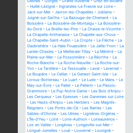
Gesnes
-
Gorges
-
Grand-Auverné
-
Grez-en-Bouère
-
Huillé-Lézigné
-
Ingrandes-Le Fresne sur Loire
-
Jard-sur-Mer
-
Javron-les-Chapelles
-
Jublains
-
Juigné-sur-Sarthe
-
La Bazouge-de-Chemeré
-
La
Boissière
-
La Boissière-de-Montaigu
-
La Boissière-
du-Doré
-
La Breille-les-Pins
-
La Chaize-le-Vicomte
-
La Chapelle-Anthenaise
-
La Chapelle-aux-Choux
-
La Chapelle-Saint-Aubin
-
La Cropte
-
La Flèche
-
La
Gaubretière
-
La Haie-Fouassière
-
La Jaille-Yvon
-
La
Lande-Chasles
-
La Meilleraie-Tillay
-
La Ménitré
-
La
Plaine-sur-Mer
-
La Possonnière
-
La Réorthe
-
La
Roche-Blanche
-
La Roche-Neuville
-
La Roche-sur-
Yon
-
La Tardière
-
La Tessoualle
-
Laval
-
Lavernat
-
Le Boupère
-
Le Cellier
-
Le Genest-Saint-Isle
-
Le
Loroux-Bottereau
-
Le Luart
-
Le Lude
-
Le Mans
-
Le
May-sur-Èvre
-
Le Pallet
-
Le Pellerin
-
Le Plessis-
Grammoire
-
Le Puy-Notre-Dame
-
Les Bois d'Anjou
-
Les Cerqueux
-
Les Epesses
-
Les Garennes sur Loire
-
Les Hauts-d'Anjou
-
Les Herbiers
-
Les Magnils-
Reigniers
-
Les Ponts-de-Cé
-
Les Rairies
-
Les
Sables-d'Olonne
-
Les Ulmes
-
Lignières-Orgères
-
L'Île-d'Yeu
-
Loiré
-
Loire-Authion
-
Loireauxence
-
Loir en Vallée
-
Longèves
-
Longeville-sur-Mer
-
Longué-Jumelles
-
Loué
-
Louverné
-
Louvigné
-