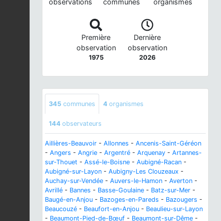
observations
communes
organismes
Première
Dernière
observation
observation
1975
2026
345
communes
4
organismes
144
observateurs
Aillières-Beauvoir
-
Allonnes
-
Ancenis-Saint-Géréon
-
Angers
-
Angrie
-
Argentré
-
Arquenay
-
Artannes-
sur-Thouet
-
Assé-le-Boisne
-
Aubigné-Racan
-
Aubigné-sur-Layon
-
Aubigny-Les Clouzeaux
-
Auchay-sur-Vendée
-
Auvers-le-Hamon
-
Averton
-
Avrillé
-
Bannes
-
Basse-Goulaine
-
Batz-sur-Mer
-
Baugé-en-Anjou
-
Bazoges-en-Pareds
-
Bazougers
-
Beaucouzé
-
Beaufort-en-Anjou
-
Beaulieu-sur-Layon
-
Beaumont-Pied-de-Bœuf
-
Beaumont-sur-Dême
-