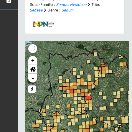
Sous-Famille :
Sempervivoideae
Tribu :
Sedeae
Genre :
Sedum
+
-