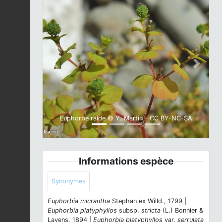
Previous
Next
Euphorbe raide © Y. Martin - CC BY-NC-SA
Informations espèce
Synonymes
Euphorbia micrantha
Stephan ex Willd., 1799 |
Euphorbia platyphyllos
subsp.
stricta
(L.) Bonnier &
Layens, 1894 |
Euphorbia platyphyllos
var.
serrulata