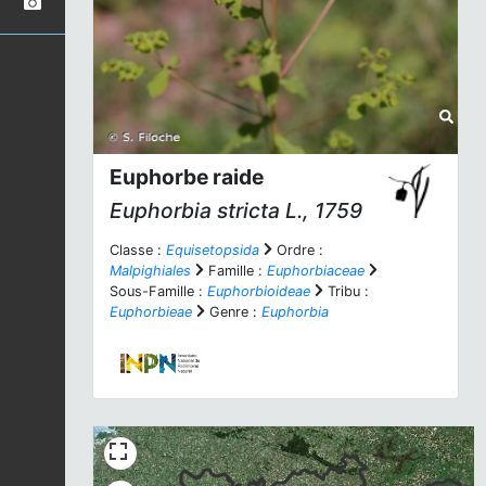
Euphorbe raide
Euphorbia stricta
L., 1759
Classe :
Equisetopsida
Ordre :
Malpighiales
Famille :
Euphorbiaceae
Sous-Famille :
Euphorbioideae
Tribu :
Euphorbieae
Genre :
Euphorbia