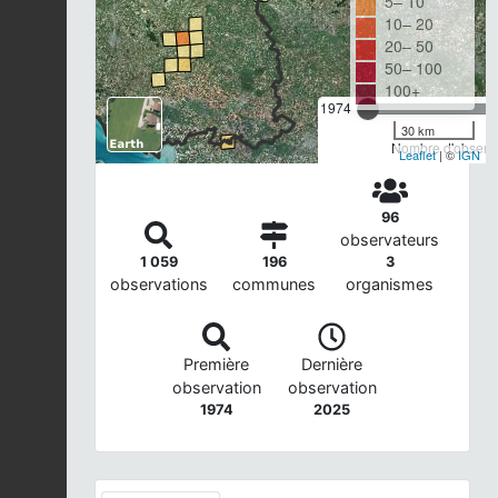
5– 10
10– 20
20– 50
50– 100
100+
1974
30 km
Nombre d'observa
Leaflet
| ©
IGN
96
observateurs
1 059
196
3
observations
communes
organismes
Première
Dernière
observation
observation
1974
2025