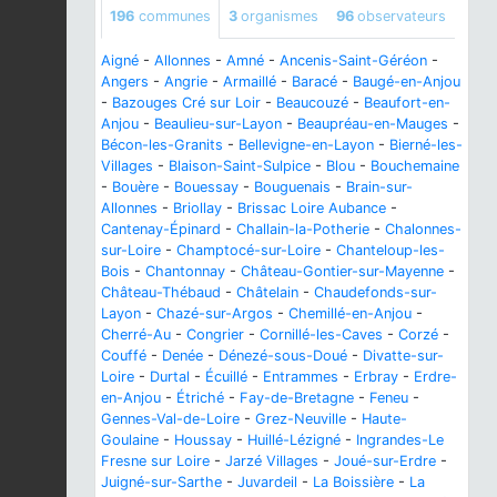
196
communes
3
organismes
96
observateurs
Aigné
-
Allonnes
-
Amné
-
Ancenis-Saint-Géréon
-
Angers
-
Angrie
-
Armaillé
-
Baracé
-
Baugé-en-Anjou
-
Bazouges Cré sur Loir
-
Beaucouzé
-
Beaufort-en-
Anjou
-
Beaulieu-sur-Layon
-
Beaupréau-en-Mauges
-
Bécon-les-Granits
-
Bellevigne-en-Layon
-
Bierné-les-
Villages
-
Blaison-Saint-Sulpice
-
Blou
-
Bouchemaine
-
Bouère
-
Bouessay
-
Bouguenais
-
Brain-sur-
Allonnes
-
Briollay
-
Brissac Loire Aubance
-
Cantenay-Épinard
-
Challain-la-Potherie
-
Chalonnes-
sur-Loire
-
Champtocé-sur-Loire
-
Chanteloup-les-
Bois
-
Chantonnay
-
Château-Gontier-sur-Mayenne
-
Château-Thébaud
-
Châtelain
-
Chaudefonds-sur-
Layon
-
Chazé-sur-Argos
-
Chemillé-en-Anjou
-
Cherré-Au
-
Congrier
-
Cornillé-les-Caves
-
Corzé
-
Couffé
-
Denée
-
Dénezé-sous-Doué
-
Divatte-sur-
Loire
-
Durtal
-
Écuillé
-
Entrammes
-
Erbray
-
Erdre-
en-Anjou
-
Étriché
-
Fay-de-Bretagne
-
Feneu
-
Gennes-Val-de-Loire
-
Grez-Neuville
-
Haute-
Goulaine
-
Houssay
-
Huillé-Lézigné
-
Ingrandes-Le
Fresne sur Loire
-
Jarzé Villages
-
Joué-sur-Erdre
-
Juigné-sur-Sarthe
-
Juvardeil
-
La Boissière
-
La