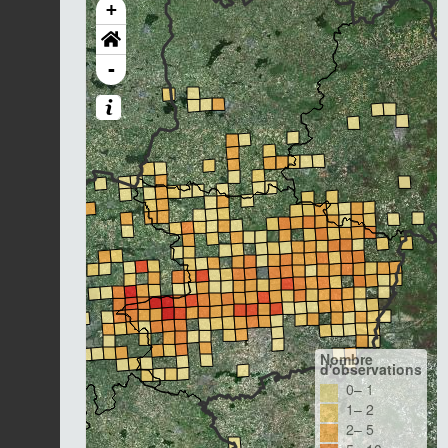
+
-
Nombre
d'observations
0– 1
1– 2
2– 5