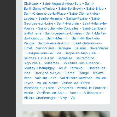
Châteaux
-
Saint-Augustin-des-Bois
-
Saint-
Barthélemy-d'Anjou
-
Saint-Berthevin
-
Saint-Brice
-
Saint-Clément-de-la-Place
-
Saint-Clément-des-
Levées
-
Sainte-Hermine
-
Sainte-Pexine
-
Saint-
Georges-sur-Loire
-
Saint-Herblain
-
Saint-Hilaire-le-
Vouhis
-
Saint-Julien-de-Concelles
-
Saint-Lambert-
la-Potherie
-
Saint-Léger-de-Linières
-
Saint-Martin-
du-Fouilloux
-
Saint-Mesmin
-
Saint-Philbert-du-
Peuple
-
Saint-Pierre-la-Cour
-
Saint-Saturnin-du-
Limet
-
Saint-Viaud
-
Sarrigné
-
Saumur
-
Savennières
-
Savigné-sous-le-Lude
-
Segré-en-Anjou Bleu
-
Seiches-sur-le-Loir
-
Sermaise
-
Sèvremoine
-
Sigournais
-
Solesmes
-
Soulaines-sur-Aubance
-
Souzay-Champigny
-
Teillé
-
Terranjou
-
Thorée-les-
Pins
-
Thorigné-d'Anjou
-
Tiercé
-
Trangé
-
Trélazé
-
Vaas
-
Vair-sur-Loire
-
Val d'Erdre-Auxence
-
Val-du-
Layon
-
Val-du-Maine
-
Vallons-de-l'Erdre
-
Varennes-sur-Loire
-
Vernantes
-
Vernoil-le-Fourrier
-
Verrie
-
Verrières-en-Anjou
-
Vertou
-
Villebernier
-
Villiers-Charlemagne
-
Vivy
-
Vix