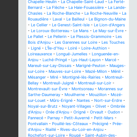
Chapelle-Heulin
-
La Chapelle-Saint-Laud
-
La Ferté-
Bernard
-
La Flèche
-
La Haie-Fouassière
-
La Lande-
Chasles
-
La Roche-Blanche
-
La Roche-Neuville
-
La
Rouaudière
-
Laval
-
Le Bailleul
-
Le Bignon-du-Maine
-
Le Cellier
-
Le Genest-Saint-Isle
-
Le Lion-d'Angers
-
Le Loroux-Bottereau
-
Le Mans
-
Le May-sur-Èvre
-
Le Pallet
-
Le Pellerin
-
Le Plessis-Grammoire
-
Les
Bois d'Anjou
-
Les Garennes sur Loire
-
Les Touches
-
Ligné
-
L'Île-d'Yeu
-
Loiré
-
Loire-Authion
-
Loireauxence
-
Longué-Jumelles
-
Longuenée-en-
Anjou
-
Luché-Pringé
-
Lys-Haut-Layon
-
Marcé
-
Mareuil-sur-Lay-Dissais
-
Marigné-Peuton
-
Mauges-
sur-Loire
-
Mauves-sur-Loire
-
Mazé-Milon
-
Ménil
-
Mésanger
-
Miré
-
Montigné-lès-Rairies
-
Montreuil-
Bellay
-
Montreuil-Juigné
-
Montreuil-sur-Loir
-
Montrevault-sur-Èvre
-
Montsoreau
-
Morannes sur
Sarthe-Daumeray
-
Mouliherne
-
Mouzillon
-
Mozé-
sur-Louet
-
Mûrs-Erigné
-
Nantes
-
Nort-sur-Erdre
-
Noyal-sur-Brutz
-
Noyant-Villages
-
Olivet
-
Ombrée
d'Anjou
-
Orée d'Anjou
-
Origné
-
Orvault
-
Oudon
-
Pannecé
-
Parnay
-
Petit-Auverné
-
Petit-Mars
-
Pontvallain
-
Pouillé-les-Côteaux
-
Précigné
-
Prée-
d'Anjou
-
Riaillé
-
Rives-du-Loir-en-Anjou
-
Rochefort-sur-Loire
-
Rougé
-
Saint-Aubin-des-